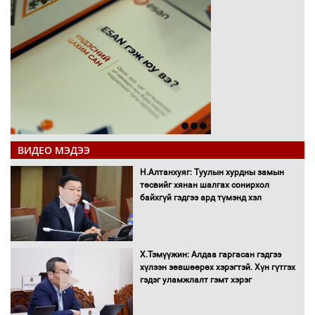
ВИДЕО МЭДЭЭ
Н.Алтанхуяг: Туулын хурдны замын
төсвийг хянан шалгах сонирхол
байхгүй гэдгээ ард түмэнд хэл
Х.Тэмүүжин: Алдаа гаргасан гэдгээ
хүлээн зөвшөөрөх хэрэгтэй. Хүн гүтгэх
гэдэг уламжлалт гэмт хэрэг