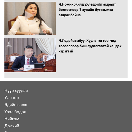
Ч.Номин:Жилд 2-3 өдрийг амралт
болгосноор 1 хувийн бүтээмжээ
алдаж байна
Ч.Лодойсамбуу: Хууль тогтоогчид
төсөөллөөр биш судалгаатай хандах
хэрэгтэй
Нүүр хуудас
Улс төр
Эдийн засаг
Үзэл бодол
Нийгэм
Дэлхий