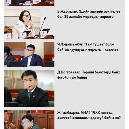
Б.Жаргалан: Эдийн засгийн эрх чөлөө
бол 35 жилийн мөрөөдөл зорилго
Ч.Лодойсамбуу: "Тээг тушаа" болж
байгаа хуулиудын өөрчлөлт хэзээ вэ
Д.Цогтбаатар: Төрийн банк төрд байх
ёстой л гэж байна
Ж.Галбадрах: МИАТ ТӨХК яагаад
ашигтай ажиллаж чадахгүй байна вэ?