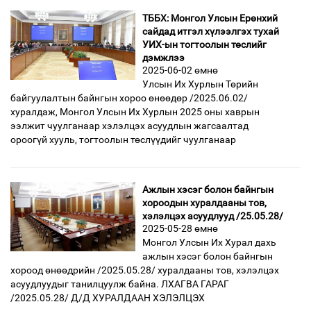
ТББХ: Монгол Улсын Ерөнхий
сайдад итгэл хүлээлгэх тухай
УИХ-ын тогтоолын төслийг
дэмжлээ
2025-06-02 өмнө
Улсын Их Хурлын Төрийн
байгуулалтын байнгын хороо өнөөдөр /2025.06.02/
хуралдаж, Монгол Улсын Их Хурлын 2025 оны хаврын
ээлжит чуулганаар хэлэлцэх асуудлын жагсаалтад
ороогүй хууль, тогтоолын төслүүдийг чуулганаар
Ажлын хэсэг болон байнгын
хороодын хуралдааны тов,
хэлэлцэх асуудлууд /25.05.28/
2025-05-28 өмнө
Монгол Улсын Их Хурал дахь
ажлын хэсэг болон байнгын
хороод өнөөдрийн /2025.05.28/ хуралдааны тов, хэлэлцэх
асуудлуудыг танилцуулж байна. ЛХАГВА ГАРАГ
/2025.05.28/ Д/Д ХУРАЛДААН ХЭЛЭЛЦЭХ