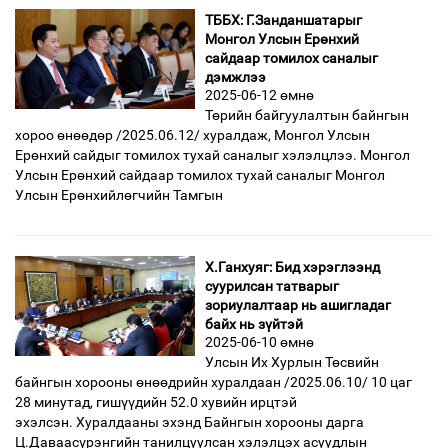
ТББХ: Г.Занданшатарыг
Монгол Улсын Ерөнхий
сайдаар томилох саналыг
дэмжлээ
2025-06-12 өмнө
Төрийн байгуулалтын байнгын
хороо өнөөдөр /2025.06.12/ хуралдаж, Монгол Улсын
Ерөнхий сайдыг томилох тухай саналыг хэлэлцлээ. Монгол
Улсын Ерөнхий сайдаар томилох тухай саналыг Монгол
Улсын Ерөнхийлөгчийн Тамгын
Х.Ганхуяг: Бид хэрэглээнд
суурилсан татварыг
зориулалтаар нь ашигладаг
байх нь зүйтэй
2025-06-10 өмнө
Улсын Их Хурлын Төсвийн
байнгын хорооны өнөөдрийн хуралдаан /2025.06.10/ 10 цаг
28 минутад, гишүүдийн 52.0 хувийн ирцтэй
эхэлсэн. Хуралдааны эхэнд Байнгын хорооны дарга
Ц.Даваасүрэнгийн танилцуулсан хэлэлцэх асуудлын