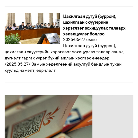
Цахилгаан дугуй (суррон),
цахилгаан скүүтерийн
хэрэглээг зохицуулах талаарх
хэлэлцүүлэг боллоо
2025-05-27 өмнө
Цахилгаан дугуй (суррон),
цахилгаан скүүтерийн хэрэглээг зохицуулах талаар санал,
дүгнэлт гаргах үүрэг бүхий ажлын хэсгээс өнөөдөр
/2025.05.27/ Замын хөдөлгөөний аюулгүй байдлын тухай
хуульд нэмэлт, өөрчлөлт
өмнөх
4
5
6
7
8
9
10
11
12
дараах