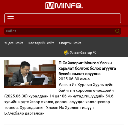
Toggle
navigation
Үндсэн сайт
Улс төрийн сайт
Спортын сайт
o
Улаанбаатар
C
П.Сайнзориг: Монгол Улсын
харьяат болгож болох агуулга
бүхий нэмэлт оруулна
2025-06-30 өмнө
Улсын Их Хурлын Хууль зүйн
байнгын хорооны өнөөдрийн
(2025.06.30) хуралдаан 14 цаг 06 минутад гишүүдийн 54.6
хувийн ирцтэйгээр эхэлж, дөрвөн асуудал хэлэлцэхээр
товлов. Хуралдааныг Улсын Их Хурлын гишүүн
Б.Энхбаяр даргалсан