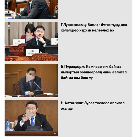
Г.Лувсанжамц: Баялаг бүтээгчдэд энэ
хэлэлцээр хэрхэн нөлөөлөх вэ
Б.Пүрэвдорж: Яамнаас өгч байгаа
импортын зөвшөөрөлд чинь авлигал
байгаа юм биш үү
Н.Алтанхуяг: Зураг төслөөс авлигал
эхэлдэг