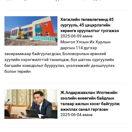
Хөгжлийн төлөвлөгөөнд 45
сургууль, 45 цэцэрлэгийн
хөрөнгө оруулалтыг тусгажээ
2025-06-09 өмнө
Монгол Улсын Их Хурлын
даргын 114 дүгээр
захирамжаар байгуулагдсан, Боловсролын ерөнхий
хуулийн хэрэгжилттэй танилцаж, бүх шатны сургуулийн
багшийн хомсдолыг бууруулах, үнэлэмжийг дээшлүүлэх
болон төрийн
Ж.Алдаржавхлан: Ипотекийн
зээлийн өнөөгийн байдлын
талаар ажлын хэсэг байгуулж
ажиллах санал гаргасан
2025-06-04 өмнө