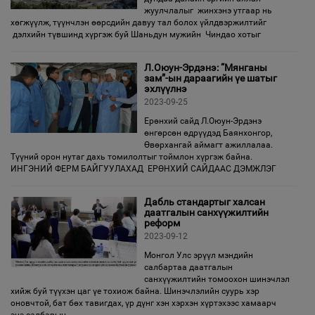
жуулчлалыг жинхэнэ утгаар нь
хөгжүүлж, түүнчлэн өөрсдийн давуу тал болох үйлдвэржилтийг
дэлхийн түвшинд хүргэж буй Шаньдун мужийн Чиндао хотыг
Л.Оюун-Эрдэнэ: “Мянганы
зам”-ын дараагийн үе шатыг
эхлүүлнэ
2023-09-25
Ерөнхий сайд Л.Оюун-Эрдэнэ
өнгөрсөн өдрүүдэд Баянхонгор,
Өвөрхангай аймагт ажиллалаа.
Түүний орон нутаг дахь томилолтыг тоймлон хүргэж байна.
ИНГЭНИЙ ФЕРМ БАЙГУУЛАХАД ЕРӨНХИЙ САЙДААС ДЭМЖЛЭГ
Дабль стандартыг халсан
даатгалын санхүүжилтийн
реформ
2023-09-12
Монгол Улс эрүүл мэндийн
салбартаа даатгалын
санхүүжилтийн томоохон шинэчлэл
хийж буй түүхэн цаг үе тохиож байна. Шинэчлэлийн суурь хэр
оновчтой, бат бөх тавигдах, үр дүнг хэн хэрхэн хүртэхээс хамаарч