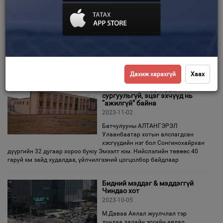
тунхаглал: Хүн бүр сурч
боловсрох эрхтэй
Зурхай
2023-11-03
П.АМГАЛАН НҮБ-аас хүн нэг
бүрийн эрхийг Хүний эрхийн
түгээмэл тунхаглал хэмээх 30 зүйл
заалттай цомхон юм шиг хэр нь Үндсэн хуультай дүйцэхүйц учир
агуулгатай баримт бичгээр баталгаажуулж өгөөд 75 жилийн
Дахиж харахгүй
Хаах
"Эмээлт"-ийн хүүхдүүд
сургуульгүй, эцэг эхчүүд нь
“ажилгүй” байна
2023-11-02
Батчулууны АЛТАНГЭРЭЛ
Улаанбаатар хотын алслагдсан
хэсгүүдийн нэг бол Сонгинохайрхан
дүүргийн 32 дугаар хороо буюу Эмээлт юм. Нийслэлийн төвөөс 40
гаруй км зайд худалдаа, үйлчилгээний цогцолбор байдлаар
Бидний мэддэг & мэддэггүй
Чиндао хот
2023-10-05
М.Даваа Аялал жуулчлал тэр
дундаа далайн эргийн аялал