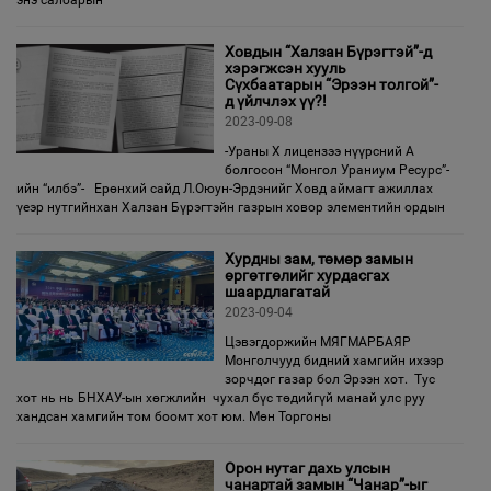
энэ салбарын
Ховдын “Халзан Бүрэгтэй”-д
хэрэгжсэн хууль
Сүхбаатарын “Эрээн толгой”-
д үйлчлэх үү?!
2023-09-08
-Ураны Х лицензээ нүүрсний А
болгосон “Монгол Ураниум Ресурс”-
ийн “илбэ”- Ерөнхий сайд Л.Оюун-Эрдэнийг Ховд аймагт ажиллах
үеэр нутгийнхан Халзан Бүрэгтэйн газрын ховор элементийн ордын
Хурдны зам, төмөр замын
өргөтгөлийг хурдасгах
шаардлагатай
2023-09-04
Цэвэгдоржийн МЯГМАРБАЯР
Монголчууд бидний хамгийн ихээр
зорчдог газар бол Эрээн хот. Тус
хот нь нь БНХАУ-ын хөгжлийн чухал бүс төдийгүй манай улс руу
хандсан хамгийн том боомт хот юм. Мөн Торгоны
Орон нутаг дахь улсын
чанартай замын “Чанар”-ыг