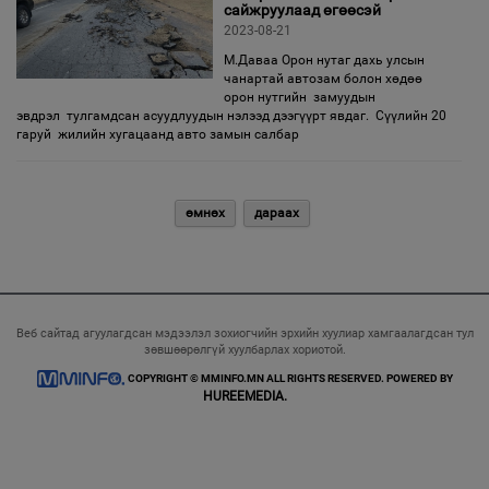
сайжруулаад өгөөсэй
2023-08-21
М.Даваа Орон нутаг дахь улсын
чанартай автозам болон хөдөө
орон нутгийн замуудын
эвдрэл тулгамдсан асуудлуудын нэлээд дээгүүрт явдаг. Сүүлийн 20
гаруй жилийн хугацаанд авто замын салбар
өмнөх
дараах
Веб сайтад агуулагдсан мэдээлэл зохиогчийн эрхийн хуулиар хамгаалагдсан тул
зөвшөөрөлгүй хуулбарлах хориотой.
COPYRIGHT © MMINFO.MN ALL RIGHTS RESERVED. POWERED BY
HUREEMEDIA.