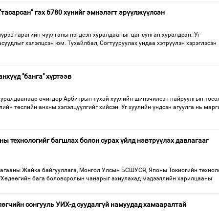
“тасарсан” гэх 6780 хүнийг эмнэлэгт эрүүлжүүлсэн
үрэв гарагийн чуулганы нэгдсэн хуралдааныг цаг сунган хуралдсан. Уг
суудлыг хэлэлцсэн юм. Тухайлбал, Согтууруулах ундаа хэтрүүлэн хэрэглэсэн
нхүүд "банга" хүртээв
хуралдаанаар өчигдөр Арбитрын тухай хуулийн шинэчилсэн найруулгын төсө
лийн төслийн анхны хэлэлцүүлгийг хийсэн. Уг хуулийн үндсэн агуулга нь марг
ы технологийг багшлах болон сурах үйлд нэвтрүүлэх давлагааг
гааны Жайка байгууллага, Монгол Улсын БСШУСЯ, Японы Токиогийн техноло
 “Хөдөө­гийн бага боловсролын чанарыг ахиула­хад мэдээллийн харилцааны
өгчийн сонгууль УИХ-д суудалгүй намуудад хамааралтай