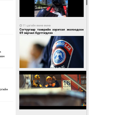
11 цагийн өмнө өмнө
Согтуугаар тээврийн хэрэгсэл жолоодсон
69 зөрчил бүртгэгдлээ
л
аан
­гийн