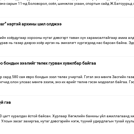
энэ сарын 11-нд Боловсрол, соёл, шинжлэх ухаан, спортын сайд Ж.Батсуурьд
саг" нэртэй архины шил олджээ
ийн хоёрдугаар хорооны нутаг дэвсгэрт таван хүн харамсалтайгаар амиа ал
гурав нь газар дээрээ хоёр иргэн нь эмнэлэгт хүргэгдээд нас барсан байна. Эд
ро бондын зээлийг төлөх гурван хувилбар байгаа
р сард 580 сая евро бондын зээл төлөх учиртай. Гэтэл энэ мөнгө Засгийн газ
игчид олон улсаас мөнгө зээлж, энэ их өрийг төлнө гэсэн мэдээлэл байгаа. Гэ
үй гэв
00 цагт хуралдах ёстой байсан. Хурлаар Хөгжлийн банкны үйл ажиллагаанд х
Улсын засаг захиргаа, нутаг дэвсгэрийн нэгж, түүний удирдлагын тухай хуул