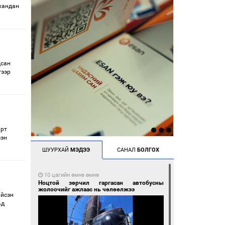
 хандан
дсан
гээр
арт
сэн
ШУУРХАЙ
МЭДЭЭ
САНАЛ
БОЛГОХ
10 цагийн өмнө өмнө
Ноцтой зөрчил гаргасан автобусны
жолоочийг ажлаас нь чөлөөлжээ
ийсэн
ьд