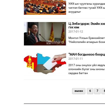
УИХ-ын чуулганы хуралдаа
чиглэл батлах тухай УИХ-ы
асуудлыг
Ц.Элбэгдорж: Эхийн хэв
гэх юм
2017-01-12
Монгол Улсын Ерөнхийлөгч
“Нийслэлийн агаарын бохи
“МАН богдынхоо боорцг
2017-01-11
2017 оны онцлох үйл явдл
олонхийн бүлэг оны анхны
сардаа багтан
өмнөх
6
7