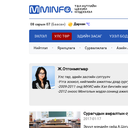
o
Дархан
C
08 сарын 07
(Баасан)
o
Эрдэнэт
C
o
Улаанбаатар
C
ЭХЛЭЛ
УЛС ТӨР
ЭДИЙН ЗАСАГ
ҮЗЭЛ БО
Нийтлэл
•
Ярилцлага
•
Сурвалжлага
•
Азийн
Ж.Отгонмягмар
Улс төр, эдийн засгийн сэтгүүлч
-Утга зохиол, нийгмийн ажилтны дээд сург
-2009-2011 онд МУИС-ийн Хэл бичгийн маг
-2012 оноос Монголын мэдээ сонинд ажилл
Сурагчдын амралтын су
2017-01-17
Эрүүл мэндийн сайд А.Цогц