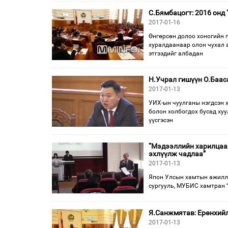
С.Бямбацогт: 2016 онд 
2017-01-16
Өнгөрсөн долоо хоногийн п
хуралдаанаар олон чухал а
этгээдийг албадан
Н.Учрал гишүүн О.Бааса
2017-01-13
УИХ-ын чуулганы нэгдсэн 
болон холбогдох бусад хуу
үүсгэсэн
“Мэдээллийн харилцаан
эхлүүлж чадлаа”
2017-01-13
Япон Улсын хамтын ажилла
сур­гууль, МУБИС хамтран
Я.Санжмятав: Ерөнхийл
2017-01-13