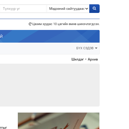
э”
Цахим хуудас 10 цагийн өмнө шинэчлэгдсэн.
АЙ
БҮХ СЭДЭВ
Шилдэг
•
Архив
лтыг