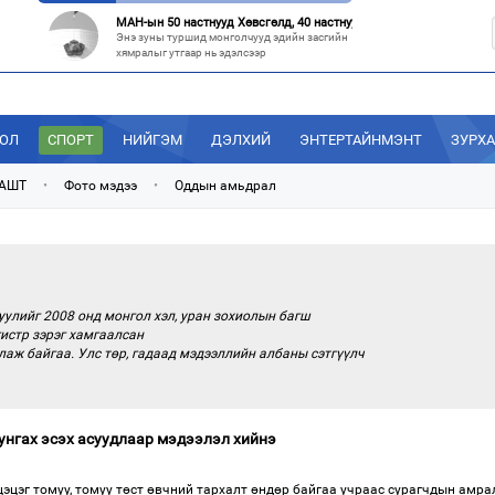
МАН-ын 50 настнууд Хөвсгөлд, 40 настнууд нь Хэнтийд “хуралджэ
Энэ зуны туршид монголчууд эдийн засгийн
хямралыг утгаар нь эдэлсээр
Эрх зүйн үндэслэл нь тодорхойгүй “гадаад элч нарын” томилгоо
Сүүлийн үед Улаанбаатар болон аймгуудаас
дэлхийн хотуудад биет төлөөлөгч
ДОЛ
СПОРТ
НИЙГЭМ
ДЭЛХИЙ
ЭНТЕРТАЙНМЭНТ
ЗУРХ
“С.Зоригийн талбай” болгочих, Хотын дарга аа?
Төв шуудангийн урдах талбайд өнөөдрийг
 АШТ
•
Фото мэдээ
•
Оддын амьдрал
хүртэл 27 жил байрласан С.Зориг
“Нутаг заагдсан” С.Зориг
С.Зориг агсны хөшөө Төв шуудангийн
өмнөх, нэгэн цагт АН-ын төв байр хэмээгдэж
уулийг 2008 онд монгол хэл, уран зохиолын багш
истр зэрэг хамгаалсан
аж байгаа. Улс төр, гадаад мэдээллийн албаны сэтгүүлч
нгах эсэх асуудлаар мэдээлэл хийнэ
эцэг томуу, томуу төст өвчний тархалт өндөр байгаа учраас сурагчдын амра