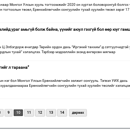
наар Монгол Улсын хууль тогтоомжийг 2020 он хүртэл боловсронгуй болгох 
н тогтоолын төсөл, Ерөнхийлөгчийн сонгуулийн тухай хуулийн төсөл зэрэг 17
лийд ураг амьгүй болж байна, үүнийг аюул гэхгүй бол өөр юуг гам
 Ц.Элбэгдорж өчигдөр Төрийн ордон дахь “Иргэний танхим”-д сэтгүүлчидтэй 
рдлын тухай” хэлэлцлээ. Тэрбээр мэдээллийн эхэнд өнгөрсөн мягмар
ийг л тараана”
ын нэг бол Монгол Улсын Ерөнхийлөгчийн ээлжит сонгууль. Тэгвэл УИХ дахь
 хуралдаанаараа Ерөнхийлөгчийн сонгуулийн тухай хуулийн төслийг хэлэлцэж
8
9
10
11
12
13
14
дараах