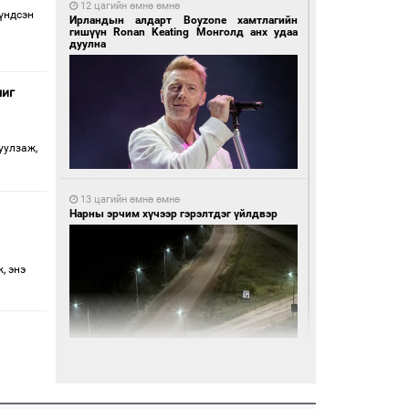
12 цагийн өмнө өмнө
үндсэн
Ирландын алдарт Boyzone хамтлагийн
гишүүн Ronan Keating Монголд анх удаа
дуулна
шиг
уулзаж,
13 цагийн өмнө өмнө
Нарны эрчим хүчээр гэрэлтдэг үйлдвэр
, энэ
14 цагийн өмнө өмнө
Монгол Улсын волейболын шигшээ баг
өнөөдөр Хятадын эсрэг тоглоно