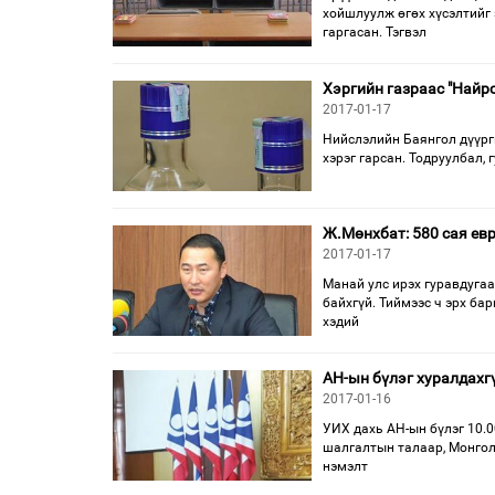
хойшлуулж өгөх хүсэлтийг 
гаргасан. Тэгвэл
Хэргийн газраас "Найр
2017-01-17
Нийслэлийн Баянгол дүүрг
хэрэг гарсан. Тодруулбал, 
Ж.Мөнхбат: 580 сая ев
2017-01-17
Манай улс ирэх гуравдугаа
байхгүй. Тиймээс ч эрх бар
хэдий
АН-ын бүлэг хуралдахг
2017-01-16
УИХ дахь АН-ын бүлэг 10.
шалгалтын талаар, Монгол 
нэмэлт