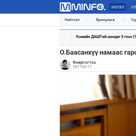
ЭХЛЭЛ
УЛ
Нийтлэл
•
Ярилцлага
•
Су
Хоккейн ДАШТ-ий шилдэг 3 гоол (12
О.Баасанхүү намаас гарс
Өнөртогтох
2017-05-17