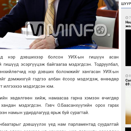
ШУУ
7
Но
жо
чид нэр дэвшихээр болсон УИХ-ын гишүүн асан
 гишүүд эсэргүүцэж байгаагаа мэдэгдсэн. Тодруулбал,
рөнхийлөгчид нэр дэвших боломжийг хангасан УИХ-ын
8
ийг дэмжихгүй гэдгээ албан ёсоор мэдэгдэж, өнөөдөр
Со
69 
т илгээхээ мэдэгдсэн юм.
ийн хөдөлгөөн хийж, намаасаа гарна хэмээн өчигдөр
хандан мэдэгдсэн. Гэвч О.Баасанхүүгийн орох гарах
ээн намын удирдлагууд ярьж буй сурагтай.
анбаатарыг дэвшүүлэх үед нам парламентад суудалтай