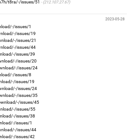
n7h/t8ra/-/issues/51
(212.107.27.67)
2
“Ну
2023-05-28
nload/-/issues/1
wnload/-/issues/19
wnload/-/issues/21
1
wnload/-/issues/44
Өн
ду
wnload/-/issues/39
ол
wnload/-/issues/20
1
wnload/-/issues/24
Со
nload/-/issues/8
95 
nload/-/issues/19
wnload/-/issues/24
wnload/-/issues/35
ownload/-/issues/45
wnload/-/issues/55
1
С.
wnload/-/issues/38
во
nload/-/issues/1
та
2
wnload/-/issues/44
"Х
nload/-/issues/42
ЕБС