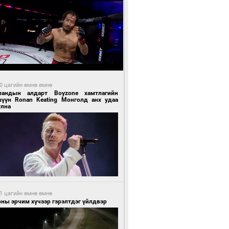
0 цагийн өмнө өмнө
ландын алдарт Boyzone хамтлагийн
шүүн Ronan Keating Монголд анх удаа
улна
1 цагийн өмнө өмнө
ны эрчим хүчээр гэрэлтдэг үйлдвэр