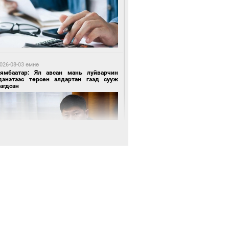
1 цагийн өмнө өмнө
роо орохгүй, өдөртөө 28-30 хэм дулаан
йна
026-08-03 өмнө
Нямбаатар: Ял авсан мань луйварчин
дэнэтээс төрсөн алдартан гээд сууж
агдсан
 өдрийн өмнө өмнө
х төрлийн шатахууны импортыг шуурхай
вэрлэхэд гурван яам хамтран ажиллана
 өдрийн өмнө өмнө
Энх-Амгалан: Би Монгол Улсын иргэн
ш
 өдрийн өмнө өмнө
АТ ТӨХК “Боинг” компанитай хамтын