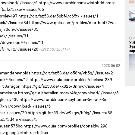
/download/-/issues/6
https://www.tumblr.com/wintohdd-crack-
/f6afz/5zxe/-/issues/66
1
Бо
rriley497
https://git.fsz53.de/5pbf4/c65t/-/issues/1
ба
ack/-/issues/34
https://www.quia.com/profiles/martha472wa
ajr/0unv/-/issues/35
ack/-/issues/31
2
8b/download/-/issues/11
Х.
Эр
6uf/1w1x/-/issues/26
(212.107.27.117)
хар
2023-06-02
1
/amandareynolds
https://git.fsz53.de/lo58m/vb5g/-/issues/2
Бү
тээ
ack/-/issues/15
https://www.quia.com/profiles/chelseat239
j158aragon
https://git.fsz53.de/kk825/0nhw/-/issues/4
/jamekapa
https://git.allthefallen.moe/r4fg/download/-/issues/3
gkelley439
https://www.tumblr.com/spyhunter-5-crack-5o
2
r/7xh1/download/-/issues/5
Б.
би
ck/-/issues/20
https://git.fsz53.de/w9kqw/h9ig/-/issues/35
3tc5/3d4n/-/issues/3
/austin575bo
https://www.quia.com/profiles/donaldwi298
1
-gigapixel-ai-free-full-ux
МИ