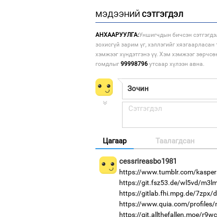
МЭДЭЭНИЙ
СЭТГЭГДЭЛ
АНХААРУУЛГА:
Уншигчдын бичсэн сэтгэгдэ
зохисгүй зарим үг, хэллэгийг хязгаарласан 
хэмжээг хүндэтгэнэ үү. Хэм хэмжээг зөрчсө
гомдлыг
99998796
утсаар хүлээн авна.
Цагаар
Таалагдсан
cessrireasbo1981
https://www.tumblr.com/kaspers
https://git.fsz53.de/wl5vd/m3l
https://gitlab.fhi.mpg.de/7zpx/
https://www.quia.com/profiles
https://git.allthefallen.moe/r9