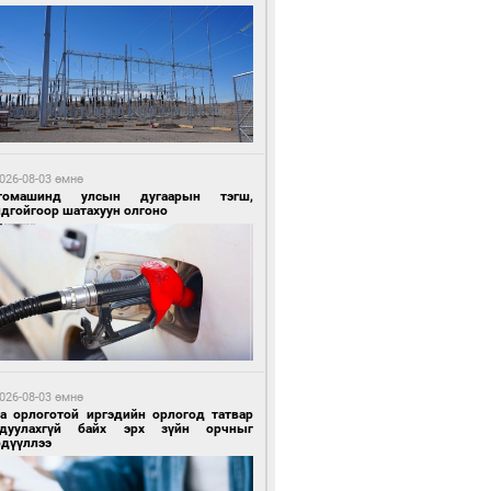
1 цагийн өмнө өмнө
Х-ын дарга С.Бямбацогт Сутай хайрхны
гэрийг тахих тахилгад оролцлоо
026-08-03 өмнө
томашинд улсын дугаарын тэгш,
ндгойгоор шатахуун олгоно
1 цагийн өмнө өмнө
ргаан цагаан мэнгэтэй харагчин үхэр
өр
026-08-03 өмнө
га орлоготой иргэдийн орлогод татвар
гдуулахгүй байх эрх зүйн орчныг
рдүүллээ