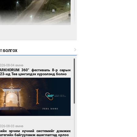
1 цагийн өмнө өмнө
нгол Улсын волейболын шигшээ баг
өөдөр Хятадын эсрэг тоглоно
Л
БОЛГОХ
026-08-04 өмнө
ARKHORUM 360° фестиваль 8-р сарын
23-нд Төв цэнгэлдэх хүрээлэнд болно
1 цагийн өмнө өмнө
өөдөр сондгой тоогоор төгссөн улсын
гаартай автомашинтай иргэдэд шатахуун
гоно
026-08-03 өмнө
вийн эрчим хүчний системийг дэмжих
ратегийн байгууламж ашиглалтад орлоо