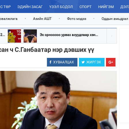
С ТӨР
ЭДИЙН ЗАСАГ
ҮЗЭЛ БОДОЛ
СПОРТ
НИЙГЭМ
ДЭЛ
рвалжлага
•
Азийн АШТ
•
Фото мэдээ
•
Оддын амьдрал
...
Эх орноосоо урвах асуудлаар хэн...
ан ч С.Ганбаатар нэр дэвших үү
ХУВААЛЦАХ
ЖИРГЭХ