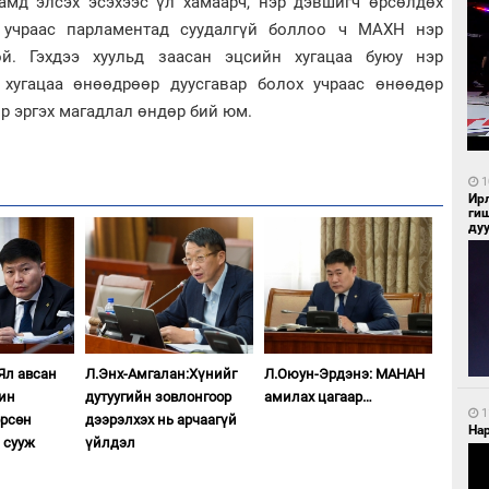
намд элсэх эсэхээс үл хамаарч, нэр дэвшигч өрсөлдөх
 учраас парламентад суудалгүй боллоо ч МАХН нэр
й. Гэхдээ хуульд заасан эцсийн хугацаа буюу нэр
 хугацаа өнөөдрөөр дуусгавар болох учраас өнөөдөр
р эргэх магадлал өндөр бий юм.
1
Ир
ги
ду
Ял авсан
Л.Энх-Амгалан:Хүнийг
Л.Оюун-Эрдэнэ: МАНАН
ин
дутуугийн зовлонгоор
амилах цагаар…
1
өрсөн
дээрэлхэх нь арчаагүй
Нар
 сууж
үйлдэл