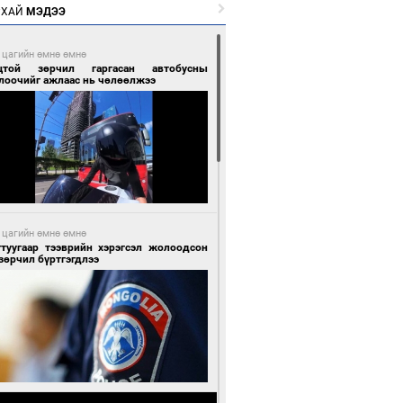
РХАЙ
МЭДЭЭ
 цагийн өмнө өмнө
цтой зөрчил гаргасан автобусны
лоочийг ажлаас нь чөлөөлжээ
 цагийн өмнө өмнө
гтуугаар тээврийн хэрэгсэл жолоодсон
зөрчил бүртгэгдлээ