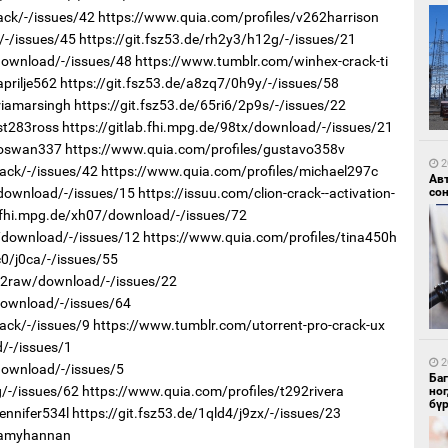
ack/-/issues/42
https://www.quia.com/profiles/v262harrison
/-/issues/45
https://git.fsz53.de/rh2y3/h12g/-/issues/21
/download/-/issues/48
https://www.tumblr.com/winhex-crack-ti
1
prilje562
https://git.fsz53.de/a8zq7/0h9y/-/issues/58
УИ
riamarsingh
https://git.fsz53.de/65ri6/2p9s/-/issues/22
тэн
st283ross
https://gitlab.fhi.mpg.de/98tx/download/-/issues/21
/oswan337
https://www.quia.com/profiles/gustavo358v
2
ack/-/issues/42
https://www.quia.com/profiles/michael297c
Ав
/download/-/issues/15
https://issuu.com/clion-crack--activation-
со
b.fhi.mpg.de/xh07/download/-/issues/72
28/download/-/issues/12
https://www.quia.com/profiles/tina450h
c0/j0ca/-/issues/55
1
r/2raw/download/-/issues/22
Зу
download/-/issues/64
өд
ack/-/issues/9
https://www.tumblr.com/utorrent-pro-crack-ux
/-/issues/1
2
download/-/issues/5
Ба
g/-/issues/62
https://www.quia.com/profiles/t292rivera
но
бү
ennifer534l
https://git.fsz53.de/1qld4/j9zx/-/issues/23
s/amyhannan