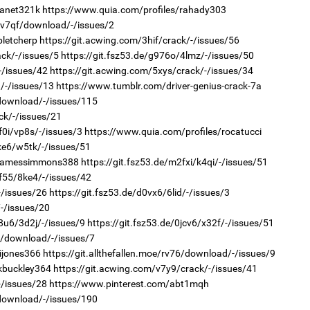
аж
janet321k
https://www.quia.com/profiles/rahady303
r/v7qf/download/-/issues/2
pletcherp
https://git.acwing.com/3hif/crack/-/issues/56
ck/-/issues/5
https://git.fsz53.de/g976o/4lmz/-/issues/50
2
-/issues/42
https://git.acwing.com/5xys/crack/-/issues/34
Хөш
/-/issues/13
https://www.tumblr.com/driver-genius-crack-7a
/download/-/issues/115
ck/-/issues/21
1
f0i/vp8s/-/issues/3
https://www.quia.com/profiles/rocatucci
С.
ий
ke6/w5tk/-/issues/51
s/jamessimmons388
https://git.fsz53.de/m2fxi/k4qi/-/issues/51
7f55/8ke4/-/issues/42
2
-/issues/26
https://git.fsz53.de/d0vx6/6lid/-/issues/3
Хө
/-/issues/20
та
8u6/3d2j/-/issues/9
https://git.fsz53.de/0jcv6/x32f/-/issues/51
3g/download/-/issues/7
ijones366
https://git.allthefallen.moe/rv76/download/-/issues/9
1
kbuckley364
https://git.acwing.com/v7y9/crack/-/issues/41
Н.
ас
-/issues/28
https://www.pinterest.com/abt1mqh
та
/download/-/issues/190