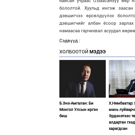
байсан учраас О.Баасанхүү өөр 
бололтой. Хуульд ингэж заасан
дэвшигчээ өрсөлдүүлэх бололто
дэвшигчийг албан ёсоор зарлах
намаасаа гарчихвал асуудал өөрөө
Сэдвүүд :
ХОЛБООТОЙ
МЭДЭЭ
Б.Энх-Амгалан: Би
Х.Нямбаатар: 
Монгол Улсын иргэн
мань луйварч
биш
Эрдэнэтээс т
алдартан гээд
харагдсан