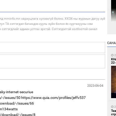
лд mminfo.mn хариуцлага хүлээхгүй болно. ХХЗХ-ны журмын дагуу зүй
тул ТА сэтгэгдэл бичихдээ хууль зүйн болон ёс суртахууны хэм
н сэтгэгдлийг админ устгах эрхтэй. Сэтгэгдэлтэй холбоотой санал
1
Мо
өн
САНА
2
KH
22-
1
2023-06-04
Өн
ду
ky-internet-securiue
ол
m/-/issues/50
https://www.quia.com/profiles/jeffv537
download/-/issues/66
2
/m134watts
Тө
ст
wc/download/-/issues/8