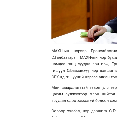
МАХН-ын нэрээр Ерөнхийлөг
С.Ганбаатарыг МАХН-ын нэр бүхий
намдаа ганц суудал авч ирж, Е
гишүүн О.Баасанхүү нэр дэвшигч
СЕХ-нд гишүүний нэрээс албан тоо
Мөн шаардлагатай гэвэл улс төр
цахим сүлжээгээр олон нийтэд 
асуудал одоо хамаагүй болсон хэм
Өөрөөр хэлбэл, нэр дэвшигч С.Г