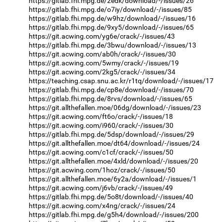
https://gitlab.fhi.mpg.de/2edk/download/-/issues/26
https://gitlab.fhi.mpg.de/o7iy/download/-/issues/85
https://gitlab.fhi.mpg.de/w9hz/download/-/issues/16
https://gitlab.fhi.mpg.de/9xy5/download/-/issues/65
https://git.acwing.com/yg6e/crack/-/issues/43
https://gitlab.fhi.mpg.de/3bwu/download/-/issues/13
https://git.acwing.com/ab0h/crack/-/issues/30
https://git.acwing.com/5wmy/crack/-/issues/19
https://git.acwing.com/2kg5/crack/-/issues/34
https://teaching.csap.snu.ac.kr/r1tq/download/-/issues/17
https://gitlab.fhi.mpg.de/cp8e/download/-/issues/70
https://gitlab.fhi.mpg.de/8rvs/download/-/issues/65
https://git.allthefallen.moe/06dg/download/-/issues/23
https://git.acwing.com/ft6o/crack/-/issues/18
https://git.acwing.com/i960/crack/-/issues/30
https://gitlab.fhi.mpg.de/5dsp/download/-/issues/29
https://git.allthefallen.moe/dt64/download/-/issues/24
https://git.acwing.com/c1cf/crack/-/issues/50
https://git.allthefallen.moe/4xld/download/-/issues/20
https://git.acwing.com/1hoz/crack/-/issues/50
https://git.allthefallen.moe/6y2a/download/-/issues/1
https://git.acwing.com/j6vb/crack/-/issues/49
https://gitlab.fhi.mpg.de/5o8t/download/-/issues/40
https://git.acwing.com/x4ng/crack/-/issues/24
https://gitlab.fhi.mpg.de/g5h4/download/-/issues/200