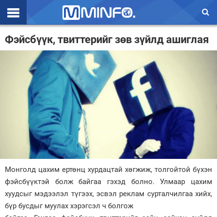
Эхлэл
Фэйсбүүк, твиттерийг зөв зүйлд ашиглая
Цаг агаар
Валют ханш
Улс төр
Эдийн засаг
Үзэл бодол
Спорт
Монголд цахим ертөнц хурдацтай хөгжиж, толгойтой бүхэн
Нийгэм
фэйсбүүктэй болж байгаа гэхэд болно. Улмаар цахим
Дэлхий
хуудсыг мэдээлэл түгээх, эсвэл реклам сурталчилгаа хийх,
бүр бусдыг муулах хэрэгсэл ч болгож
Энтертайнмэнт