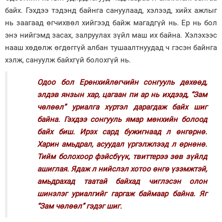
байх. Гэхдээ тэдэнд байнга сануулаад, хэлээд, хийх ажлыг
нь заагаад өгчихвөл хийгээд байж магадгүй нь. Ер нь бол
энэ нийгэмд засах, залруулах зүйл маш их байна. Хэлэхээс
нааш хөдөлж өгдөггүй албан тушаалтнуудад ч гэсэн байнга
хэлж, сануулж байхгүй болохгүй нь.
Одоо бол Ерөнхийлөгчийн сонгууль дөхөөд,
элдэв янзын хар, цагаан пи ар нь ихдээд, “Зам
чөлөөл” уриалга хүртэл дарагдаж байх шиг
байна. Гэхдээ сонгууль ямар мөнхийн болоод
байх биш. Ирэх сард бужигнаад л өнгөрнө.
Харин амьдрал, асуудал үргэлжлээд л өрнөнө.
Тийм болохоор фэйсбүүк, твиттерээ зөв зүйлд
ашиглая. Ядаж л нийслэл хотоо өнгө үзэмжтэй,
амьдрахад таатай байхад чиглэсэн олон
шинэлэг уриалгийг гаргаж баймаар байна. Яг
“Зам чөлөөл” гэдэг шиг.