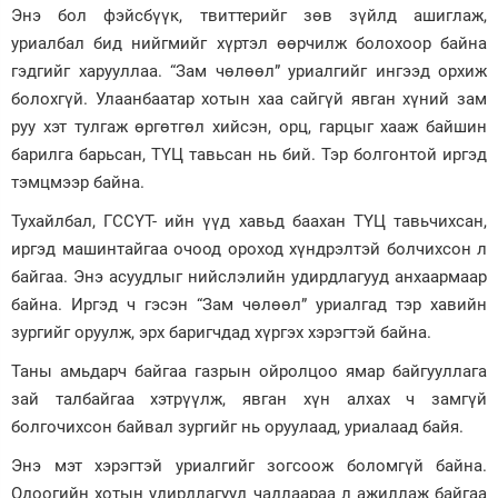
Энэ бол фэйсбүүк, твиттерийг зөв зүйлд ашиглаж,
уриалбал бид нийгмийг хүртэл өөрчилж болохоор байна
гэдгийг харууллаа. “Зам чөлөөл” уриалгийг ингээд орхиж
болохгүй. Улаанбаатар хотын хаа сайгүй явган хүний зам
руу хэт тулгаж өргөтгөл хийсэн, орц, гарцыг хааж байшин
барилга барьсан, ТҮЦ тавьсан нь бий. Тэр болгонтой иргэд
тэмцмээр байна.
Тухайлбал, ГССҮТ- ийн үүд хавьд баахан ТҮЦ тавьчихсан,
иргэд машинтайгаа очоод ороход хүндрэлтэй болчихсон л
байгаа. Энэ асуудлыг нийслэлийн удирдлагууд анхаармаар
байна. Иргэд ч гэсэн “Зам чөлөөл” уриалгад тэр хавийн
зургийг оруулж, эрх баригчдад хүргэх хэрэгтэй байна.
Таны амьдарч байгаа газрын ойролцоо ямар байгууллага
зай талбайгаа хэтрүүлж, явган хүн алхах ч замгүй
болгочихсон байвал зургийг нь оруулаад, уриалаад байя.
Энэ мэт хэрэгтэй уриалгийг зогсоож боломгүй байна.
Одоогийн хотын удирдлагууд чадлаараа л ажиллаж байгаа