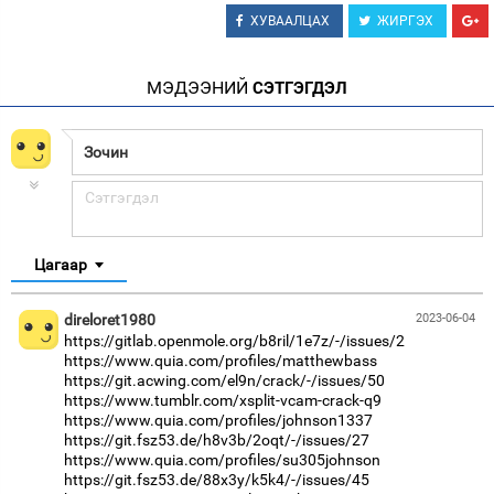
ХУВААЛЦАХ
ЖИРГЭХ
МЭДЭЭНИЙ
СЭТГЭГДЭЛ
Цагаар
direloret1980
2023-06-04
https://gitlab.openmole.org/b8ril/1e7z/-/issues/2
https://www.quia.com/profiles/matthewbass
https://git.acwing.com/el9n/crack/-/issues/50
https://www.tumblr.com/xsplit-vcam-crack-q9
https://www.quia.com/profiles/johnson1337
https://git.fsz53.de/h8v3b/2oqt/-/issues/27
https://www.quia.com/profiles/su305johnson
https://git.fsz53.de/88x3y/k5k4/-/issues/45