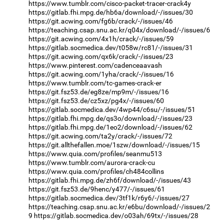
https://www.tumblr.com/cisco-packet-tracer-crack4y
https://gitlab.fhi.mpg.de/hb6a/download/-/issues/30
https://git.acwing.com/fg6b/crack/-/issues/46
https://teaching.csap.snu.ac.kr/q04x/download/-/issues/6
https://git.acwing.com/4x1h/crack/-/issues/59
https://gitlab.socmedica.dev/t058w/rc81/-/issues/31
https://git.acwing.com/qx6k/crack/-/issues/23
https://www.pinterest.com/cadenceaavash
https://git.acwing.com/1yha/crack/-/issues/16
https://www.tumblr.com/tc-games-crack-er
https://git.fsz53.de/eg8ze/mp9m/-/issues/16
https://git.fsz53.de/cz5xz/pg4x/-/issues/60
https://gitlab.socmedica.dev/4wp44/c6su/-/issues/51
https://gitlab.fhi.mpg.de/qs3o/download/-/issues/23
https://gitlab.fhi.mpg.de/1eo2/download/-/issues/62
https://git.acwing.com/ta2y/crack/-/issues/72
https://git.allthefallen.moe/1szw/download/-/issues/15
https://www.quia.com/profiles/seanmu513
https://www.tumblr.com/aurora-crack-cu
https://www.quia.com/profiles/ch484collins
https://gitlab.fhi.mpg.de/zh6f/download/-/issues/43
https://git.fsz53.de/9henc/y477/-/issues/61
https://gitlab.socmedica.dev/3tf1k/r6y6/-/issues/27
https://teaching.csap.snu.ac.kr/e6bu/download/-/issues/2
9
https://gitlab.socmedica.dev/o03ah/69tx/-/issues/28