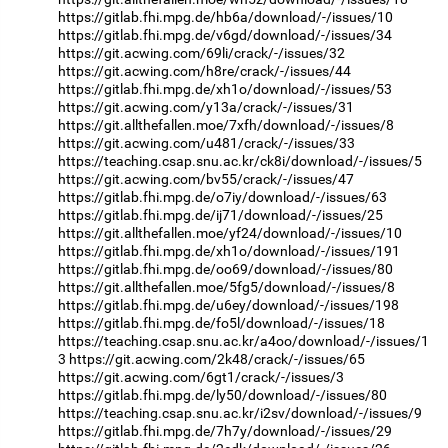
https://gitlab.fhi.mpg.de/hb6a/download/-/issues/10
https://gitlab.fhi.mpg.de/v6gd/download/-/issues/34
https://git.acwing.com/69li/crack/-/issues/32
https://git.acwing.com/h8re/crack/-/issues/44
https://gitlab.fhi.mpg.de/xh1o/download/-/issues/53
https://git.acwing.com/y13a/crack/-/issues/31
https://git.allthefallen.moe/7xfh/download/-/issues/8
https://git.acwing.com/u481/crack/-/issues/33
https://teaching.csap.snu.ac.kr/ck8i/download/-/issues/5
https://git.acwing.com/bv55/crack/-/issues/47
https://gitlab.fhi.mpg.de/o7iy/download/-/issues/63
https://gitlab.fhi.mpg.de/ij71/download/-/issues/25
https://git.allthefallen.moe/yf24/download/-/issues/10
https://gitlab.fhi.mpg.de/xh1o/download/-/issues/191
https://gitlab.fhi.mpg.de/oo69/download/-/issues/80
https://git.allthefallen.moe/5fg5/download/-/issues/8
https://gitlab.fhi.mpg.de/u6ey/download/-/issues/198
https://gitlab.fhi.mpg.de/fo5l/download/-/issues/18
https://teaching.csap.snu.ac.kr/a4oo/download/-/issues/1
3
https://git.acwing.com/2k48/crack/-/issues/65
https://git.acwing.com/6gt1/crack/-/issues/3
https://gitlab.fhi.mpg.de/ly50/download/-/issues/80
https://teaching.csap.snu.ac.kr/i2sv/download/-/issues/9
https://gitlab.fhi.mpg.de/7h7y/download/-/issues/29