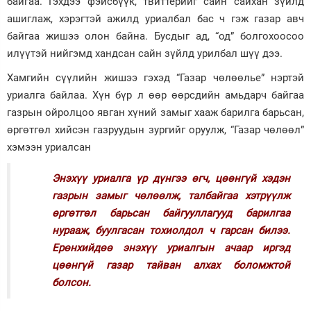
байгаа. Гэхдээ фэйсбүүк, твиттерийг сайн сайхан зүйлд
ашиглаж, хэрэгтэй ажилд уриалбал бас ч гэж газар авч
Зурхай
байгаа жишээ олон байна. Бусдыг ад, “од” болгохоосоо
илүүтэй нийгэмд хандсан сайн зүйлд урилбал шүү дээ.
Хамгийн сүүлийн жишээ гэхэд “Газар чөлөөлье” нэртэй
уриалга байлаа. Хүн бүр л өөр өөрсдийн амьдарч байгаа
газрын ойролцоо явган хүний замыг хааж барилга барьсан,
өргөтгөл хийсэн газруудын зургийг оруулж, “Газар чөлөөл”
хэмээн уриалсан
Энэхүү уриалга үр дүнгээ өгч, цөөнгүй хэдэн
газрын замыг чөлөөлж, талбайгаа хэтрүүлж
өргөтгөл барьсан байгууллагууд барилгаа
нурааж, буулгасан тохиолдол ч гарсан билээ.
Ерөнхийдөө энэхүү уриалгын ачаар иргэд
цөөнгүй газар тайван алхах боломжтой
болсон.