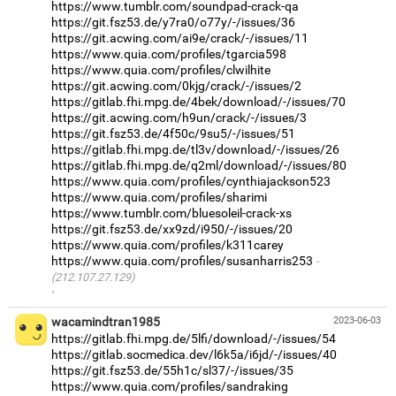
https://www.tumblr.com/soundpad-crack-qa
https://git.fsz53.de/y7ra0/o77y/-/issues/36
https://git.acwing.com/ai9e/crack/-/issues/11
https://www.quia.com/profiles/tgarcia598
https://www.quia.com/profiles/clwilhite
https://git.acwing.com/0kjg/crack/-/issues/2
https://gitlab.fhi.mpg.de/4bek/download/-/issues/70
https://git.acwing.com/h9un/crack/-/issues/3
https://git.fsz53.de/4f50c/9su5/-/issues/51
https://gitlab.fhi.mpg.de/tl3v/download/-/issues/26
https://gitlab.fhi.mpg.de/q2ml/download/-/issues/80
https://www.quia.com/profiles/cynthiajackson523
https://www.quia.com/profiles/sharimi
https://www.tumblr.com/bluesoleil-crack-xs
https://git.fsz53.de/xx9zd/i950/-/issues/20
https://www.quia.com/profiles/k311carey
https://www.quia.com/profiles/susanharris253
(212.107.27.129)
·
wacamindtran1985
2023-06-03
https://gitlab.fhi.mpg.de/5lfi/download/-/issues/54
https://gitlab.socmedica.dev/l6k5a/i6jd/-/issues/40
https://git.fsz53.de/55h1c/sl37/-/issues/35
https://www.quia.com/profiles/sandraking