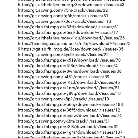
https://git.allthefallen.moe/qz3e/download/-/issues/43
https://git.acwing.com/75hi/crack/-/issues/22
https://git.acwing.com/fg6b/crack/-/issues/31
https://git.acwing.com/x0ov/crack/-/issues/113
https://gitlab.fhi.mpg.de/33tf/download/-/issues/61
https://gitlab.fhi.mpg.de/5erj/download/-/issues/17
https://git.allthefallen.moe/x1gu/download/-/issues/26
https://teaching.csap.snu.ac.kr/ni4q/download/-/issues/3
9
https://gitlab.fhi.mpg.de/3ces/download/-/issues/35
https://git.acwing.com/4yc0/crack/-/issues/22
https://gitlab.fhi.mpg.de/x519/download/-/issues/78
https://gitlab.fhi.mpg.de/f53n/download/-/issues/4
https://gitlab.fhi.mpg.de/8wns/download/-/issues/36
https://git.acwing.com/u481/crack/-/issues/59
https://gitlab.fhi.mpg.de/r4zd/download/-/issues/45
https://gitlab.fhi.mpg.de/1nry/download/-/issues/51
https://gitlab.fhi.mpg.de/y89q/download/-/issues/18
https://git.acwing.com/k8p1/crack/-/issues/10
https://gitlab.fhi.mpg.de/u6ey/download/-/issues/188
https://gitlab.fhi.mpg.de/36f5/download/-/issues/12
https://gitlab.fhi.mpg.de/ep5w/download/-/issues/74
https://git.acwing.com/yx3m/crack/-/issues/31
https://gitlab.fhi.mpg.de/r3i3/download/-/issues/32
https://gitlab.fhi.mpg.de/1g4r/download/-/issues/137
https://git.allthefallen.moe/wn5z/download/-/issues/18