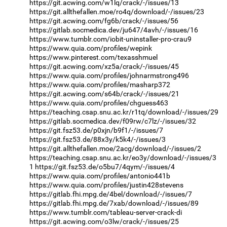
https://git.acwing.com/w1lq/crack/-/issues/13
https://git.allthefallen.moe/ro4q/download/-/issues/23
https://git.acwing.com/fg6b/crack/-/issues/56
https://gitlab.socmedica.dev/ju647/4avh/-/issues/16
https://www.tumblr.com/iobit-uninstaller-pro-crau9
https://www.quia.com/profiles/wepink
https://www.pinterest.com/texasshmuel
https://git.acwing.com/xz5a/crack/-/issues/45
https://www.quia.com/profiles/johnarmstrong496
https://www.quia.com/profiles/masharp372
https://git.acwing.com/s64b/crack/-/issues/21
https://www.quia.com/profiles/chguess463
https://teaching.csap.snu.ac.kr/r1tq/download/-/issues/29
https://gitlab.socmedica.dev/f09rw/c7lz/-/issues/32
https://git.fsz53.de/p0xjn/b9f1/-/issues/7
https://git.fsz53.de/88x3y/k5k4/-/issues/3
https://git.allthefallen.moe/2acg/download/-/issues/2
https://teaching.csap.snu.ac.kr/eo3y/download/-/issues/3
1
https://git.fsz53.de/o5bu7/4qym/-/issues/4
https://www.quia.com/profiles/antonio441b
https://www.quia.com/profiles/justin428stevens
https://gitlab.fhi.mpg.de/4bel/download/-/issues/7
https://gitlab.fhi.mpg.de/7xab/download/-/issues/89
https://www.tumblr.com/tableau-server-crack-di
https://git.acwing.com/o3lw/crack/-/issues/25