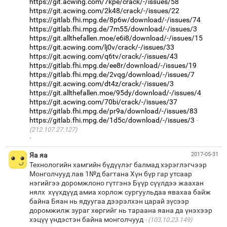
https://git.acwing.com/7kpe/crack/-/issues/58
https://git.acwing.com/2k48/crack/-/issues/22
https://gitlab.fhi.mpg.de/8p6w/download/-/issues/74
https://gitlab.fhi.mpg.de/7m55/download/-/issues/3
https://git.allthefallen.moe/e6i8/download/-/issues/15
https://git.acwing.com/lj0v/crack/-/issues/33
https://git.acwing.com/q6tv/crack/-/issues/43
https://gitlab.fhi.mpg.de/ee8r/download/-/issues/19
https://gitlab.fhi.mpg.de/2vqg/download/-/issues/7
https://git.acwing.com/dt4z/crack/-/issues/3
https://git.allthefallen.moe/95dy/download/-/issues/4
https://git.acwing.com/70bi/crack/-/issues/37
https://gitlab.fhi.mpg.de/pr9a/download/-/issues/83
https://gitlab.fhi.mpg.de/1d5c/download/-/issues/3
(212.107.27.127)
·
Яа яа
2017-05-31
Технологийн хамгийн бүдүүлэг балмад хэрэглэгчээр
Монголчууд лав 1№д багтана Хүн бүр гар утсаар
нэгийгээ доромжлоно гүтгэнэ Бүүр сүүлдээ жаахан
нялх хүүхдүүд амиа хорлож сургуульдаа явахаа байж
байна Бяан нь ядуугаа дээрэлхэн царай зүсээр
доромжилж зураг хөргийг нь тараана яана да үнэхээр
хэцүү үндэстэн байна монголчууд
(103.10.23.149)