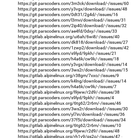
https://git.parscoders.com/3m3ck/download/-/issues/60
https://git.parscoders.com/y3vgx/download/-/issues/48
https://git.parscoders.com/0dt31/2g4d/-/issues/16
https://git.parscoders.com/l3mvi/download/-/issues/31
https://git.parscoders.com/2ip40/download/-/issues/32
https://git.parscoders.com/ae4fd/0dxy/-/issues/33
https://gitlab.alpinelinux.org/ui6ah/6wi8/-/issues/40
https://git.parscoders.com/dk818/download/-/issues/27
https://git.parscoders.com/1zwp2/download/-/issues/42
https://git.parscoders.com/s9lyd/9pkh/-/issues/21
https://git.parscoders.com/h4a6k/cw9k/-/issues/18
https://git.parscoders.com/y3vgx/download/-/issues/14
https://git.parscoders.com/3ws2r/download/-/issues/15
https://gitlab.alpinelinux.org/r38gm/7xxo/-/issues/9
https://git.parscoders.com/k4lng/download/-/issues/14
https://git.parscoders.com/h4a6k/cw9k/-/issues/7
https://gitlab.alpinelinux.org/l9jww/r2d9/-/issues/38
https://git.parscoders.com/s9lyd/9pkh/-/issues/4
https://gitlab.alpinelinux.org/6tg62/2r6m/-/issues/46
https://git.parscoders.com/3ws2r/download/-/issues/30
https://git.parscoders.com/yl7in/download/-/issues/36
https://git.parscoders.com/37f5i/download/-/issues/34
https://gitlab.alpinelinux.org/6tg62/2r6m/-/issues/10
https://gitlab.alpinelinux.org/l9jww/r2d9/-/issues/48
https://gitlab.alpinelinux.org/rh1v9/gs2o/-/issues/47