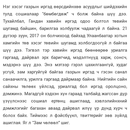
Нэг хэсэг газрын иргэд өөрсдийнхөө асуудлыг шийдэхийн
тулд сошиалаар “бөмбөгдөж” ч болж байна шүү дээ.
Тухайлбал, Гандан хавийн иргэд одоо болтол төвийн
шугамд байшин, барилгаа холбуулж чадаагүй л байна. 21
дүгээр зуун, 2017 он болчихоод байхад Улаанбаатар хотын
хамгийн төв хэсэг төвийн шугамд холбогдоогүй л байгаа
шүү дээ. Тэгвэл тэр хавийн иргэд бөөнөөрөө уриалга
гаргаад, дайрвал эрх баригчид, мэдэлтнүүд харж, сонсч,
мэдэрнэ шүү дээ. Энэ мэтээр гэрэл цахилгаангүй, худаг
усгүй, зам харгуйгүй байгаа газрын иргэд ч гэсэн санал
санаачилга, урилга гаргаад дайрмаар байна. Нийтийн сайн
сайхны төлөөх үйлсэд, уриалгад бол иргэд оролцоно,
дэмжинэ. Магадгүй хэдхэн хүн гараад талбайд жагссан дүр
үзүүлснээс сошиал ертөнц ашиглаад, хэвлэлийнхний
дэмжлэгийг багахан аваад дайрвал илүү үр дүнд хүрч ч
болох байх. Тиймээс л фэйсбүүкп, твиттерийг зөв зүйлд
ашиглая. Яг л “Зам чөлөөл” шиг.