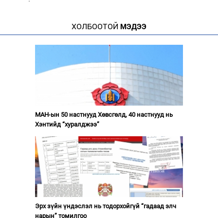
·
ХОЛБООТОЙ
МЭДЭЭ
МАН-ын 50 настнууд Хөвсгөлд, 40 настнууд нь
Хэнтийд “хуралджээ”
Эрх зүйн үндэслэл нь тодорхойгүй “гадаад элч
нарын” томилгоо