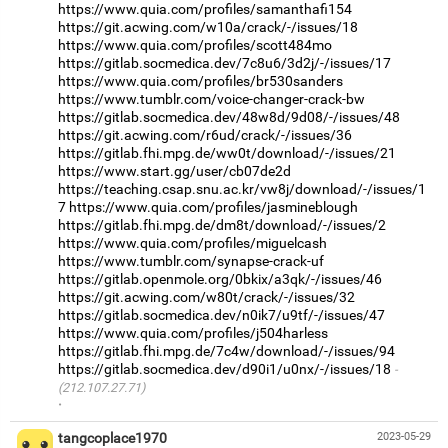
https://www.quia.com/profiles/samanthafi154
https://git.acwing.com/w10a/crack/-/issues/18
https://www.quia.com/profiles/scott484mo
https://gitlab.socmedica.dev/7c8u6/3d2j/-/issues/17
https://www.quia.com/profiles/br530sanders
https://www.tumblr.com/voice-changer-crack-bw
https://gitlab.socmedica.dev/48w8d/9d08/-/issues/48
https://git.acwing.com/r6ud/crack/-/issues/36
https://gitlab.fhi.mpg.de/ww0t/download/-/issues/21
https://www.start.gg/user/cb07de2d
https://teaching.csap.snu.ac.kr/vw8j/download/-/issues/1
7
https://www.quia.com/profiles/jasmineblough
https://gitlab.fhi.mpg.de/dm8t/download/-/issues/2
https://www.quia.com/profiles/miguelcash
https://www.tumblr.com/synapse-crack-uf
https://gitlab.openmole.org/0bkix/a3qk/-/issues/46
https://git.acwing.com/w80t/crack/-/issues/32
https://gitlab.socmedica.dev/n0ik7/u9tf/-/issues/47
https://www.quia.com/profiles/j504harless
https://gitlab.fhi.mpg.de/7c4w/download/-/issues/94
https://gitlab.socmedica.dev/d90i1/u0nx/-/issues/18
(212.107.27.71)
·
tangcoplace1970
2023-05-29