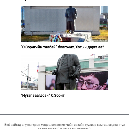
“С.Зоригийн талбай” болгочих, Хотын дарга аа?
“Нутаг заагдсан” С.Зориг
Веб сайтад агуулагдсан мэдээлэл зохиогчийн эрхийн хуулиар хамгаалагдсан тул