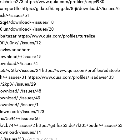
/micheleh273
https://www.quia.com/profiles/angel980
1
samportillo
https://gitlab.fhi.mpg.de/8rji/download/-/issues/6
УИ
ack/-/issues/51
тэн
r/2qj4/download/-/issues/18
2
r/0iun/download/-/issues/20
“Ну
nbaltazar
https://www.quia.com/profiles/turrellze
0i1/u0nx/-/issues/12
/faviswanadham
/download/-/issues/15
download/-/issues/4
1
ke6/w5tk/-/issues/24
https://www.quia.com/profiles/edsteele
Зу
h/-/issues/31
https://www.quia.com/profiles/lisadavis433
өд
jj/2kp3/-/issues/29
2
/download/-/issues/48
Хө
та
download/-/issues/49
download/-/issues/1
/download/-/issues/123
imx/5e94/-/issues/50
pk/zb74/-/issues/2
https://git.fsz53.de/7kt05/6udn/-/issues/53
1
download/-/issues/14
Бо
/-/issues/33
(212.107.27.105)