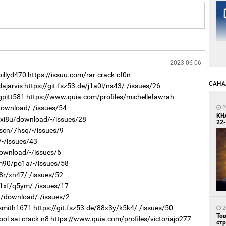
2023-06-06
illyd470
https://issuu.com/rar-crack-cf0n
2
САНА
ajarvis
https://git.fsz53.de/j1a0l/ns43/-/issues/26
Но
жо
gpitt581
https://www.quia.com/profiles/michellefawrah
/download/-/issues/54
2
KH
r/xi8u/download/-/issues/28
22-
3scn/7hsq/-/issues/9
/-/issues/43
download/-/issues/6
im90/po1a/-/issues/58
k8r/xn47/-/issues/52
2
h1xf/q5ym/-/issues/17
Со
69 
7q/download/-/issues/2
/smith1671
https://git.fsz53.de/88x3y/k5k4/-/issues/50
2
Тө
ol-sai-crack-n8
https://www.quia.com/profiles/victoriajo277
ст