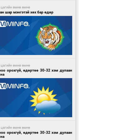
 цагийн өмнө өмнө
ан шар мэнгэтэй хөх бар өдөр
 цагийн өмнө өмнө
роо орохгүй, өдөртөө 30-32 хэм дулаан
йна
 цагийн өмнө өмнө
роо орохгүй, өдөртөө 30-32 хэм дулаан
йна