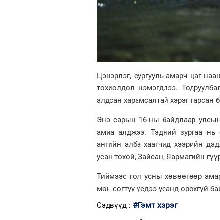
Цэцэрлэг, сургууль амарч цаг на
тохиолдол нэмэгдлээ. Тодруулба
алдсан харамсалтай хэрэг гарсан б
Энэ сарын 16-ны байдлаар улсын
амиа алджээ. Тэдний зургаа нь 
ангийн алба хаагчид хээрийн дад
усан тохой, Зайсан, Яармагийн гү
Тиймээс гол усны хөвөөгөөр амар
мөн согтуу үедээ усанд орохгүй б
#Гэмт хэрэг
Сэдвүүд :