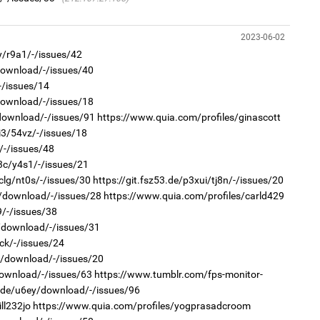
ба
2
Хөш
2023-06-02
iy/r9a1/-/issues/42
download/-/issues/40
-/issues/14
download/-/issues/18
/download/-/issues/91
https://www.quia.com/profiles/ginascott
1
i3/54vz/-/issues/18
Бү
тээ
/-/issues/48
2
Б.
3c/y4s1/-/issues/21
би
clg/nt0s/-/issues/30
https://git.fsz53.de/p3xui/tj8n/-/issues/20
76/download/-/issues/28
https://www.quia.com/profiles/carld429
9/-/issues/38
1v/download/-/issues/31
ck/-/issues/24
uz/download/-/issues/20
1
download/-/issues/63
https://www.tumblr.com/fps-monitor-
МИ
аж
g.de/u6ey/download/-/issues/96
2
ll232jo
https://www.quia.com/profiles/yogprasadcroom
Ав
тат