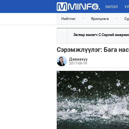
ЭХЛЭЛ
УЛ
Нийтлэл
•
Ярилцлага
•
Су
Загвар өмсөгч С.Сарнай амаржиж,
Сэрэмжлүүлэг: Бага нас
Даваахүү
2017-06-19