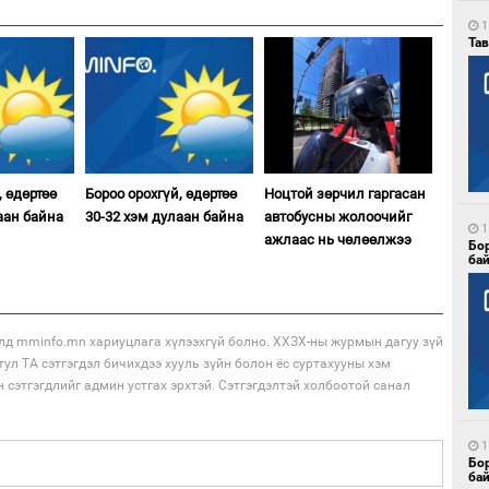
1
Тав
, өдөртөө
Бороо орохгүй, өдөртөө
Ноцтой зөрчил гаргасан
аан байна
30-32 хэм дулаан байна
автобусны жолоочийг
1
ажлаас нь чөлөөлжээ
Бо
ба
лд mminfo.mn хариуцлага хүлээхгүй болно. ХХЗХ-ны журмын дагуу зүй
тул ТА сэтгэгдэл бичихдээ хууль зүйн болон ёс суртахууны хэм
н сэтгэгдлийг админ устгах эрхтэй. Сэтгэгдэлтэй холбоотой санал
1
Бо
ба