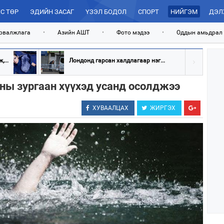
С ТӨР
ЭДИЙН ЗАСАГ
ҮЗЭЛ БОДОЛ
СПОРТ
НИЙГЭМ
ДЭЛ
рвалжлага
•
Азийн АШТ
•
Фото мэдээ
•
Оддын амьдрал
...
Лондонд гарсан халдлагаар нэг...
ны зургаан хүүхэд усанд осолджээ
ХУВААЛЦАХ
ЖИРГЭХ