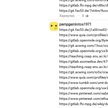
https://gitlab.fhi.mpg.de/v86x/
https://git.fsz53.de/7nt4m/9uvc
·
Хариулах
0
pampgamlotos1971
https://git.fsz53.de/j1a0l/ns43/
https://www.quia.com/profiles
https://gitlab.openmole.org/8y
https://git.acwing.com/1hoz/cr
https://gitlab.openmole.org/xx
https://teaching.csap.snu.ac.k
https://gitlab.socmedica.dev/6
https://teaching.csap.snu.ac.k
https://git.acwing.com/io3x/cra
https://www.quia.com/profiles/
https://www.tumblr.com/umt-don
https://gitlab.openmole.org/uw2
https://www.pinterest.com/sabi
https://www.pinterest.com/etha
https://gitlab.fhi.mpg.de/s4iq/