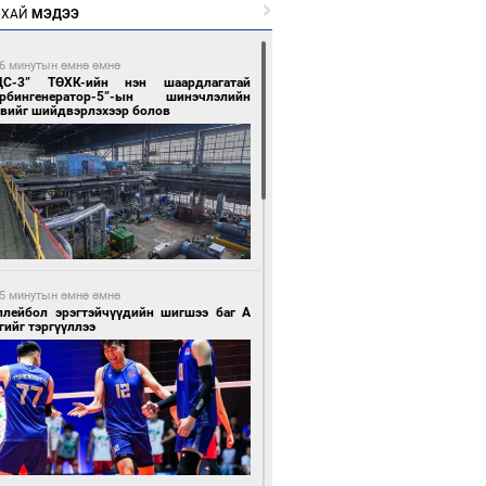
РХАЙ
МЭДЭЭ
6 минутын өмнө өмнө
ЦС-3” ТӨХК-ийн нэн шаардлагатай
урбингенератор-5”-ын шинэчлэлийн
свийг шийдвэрлэхээр болов
5 минутын өмнө өмнө
ллейбол эрэгтэйчүүдийн шигшээ баг А
гийг тэргүүллээ