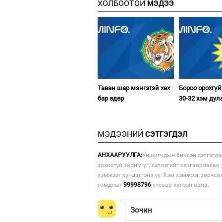
ХОЛБООТОЙ
МЭДЭЭ
Таван шар мэнгэтэй хөх
Бороо орохгүй
бар өдөр
30-32 хэм дул
МЭДЭЭНИЙ
СЭТГЭГДЭЛ
АНХААРУУЛГА:
Уншигчдын бичсэн сэтгэгдэ
зохисгүй зарим үг, хэллэгийг хязгаарласан 
хэмжээг хүндэтгэнэ үү. Хэм хэмжээг зөрчсө
гомдлыг
99998796
утсаар хүлээн авна.