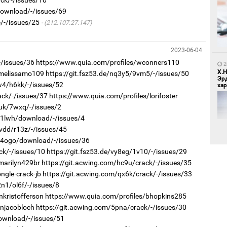
download/-/issues/69
/-/issues/25
(212.107.27.147)
1
Мо
өн
2023-06-04
-/issues/36
https://www.quia.com/profiles/wconners110
2
Х.
/melissamo109
https://git.fsz53.de/nq3y5/9vm5/-/issues/50
Эр
iw4/h6kk/-/issues/52
хар
ack/-/issues/37
https://www.quia.com/profiles/lorifoster
5uk/7wxq/-/issues/2
r/1lwh/download/-/issues/4
7vdd/r13z/-/issues/45
1
Өн
r/4ogo/download/-/issues/36
ду
ck/-/issues/10
https://git.fsz53.de/vy8eg/1v10/-/issues/29
ол
marilyn429br
https://git.acwing.com/hc9u/crack/-/issues/35
2
gle-crack-jb
https://git.acwing.com/qx6k/crack/-/issues/33
"Х
n1/ol6f/-/issues/8
ЕБС
nkristofferson
https://www.quia.com/profiles/bhopkins285
njacobloch
https://git.acwing.com/5pna/crack/-/issues/30
download/-/issues/51