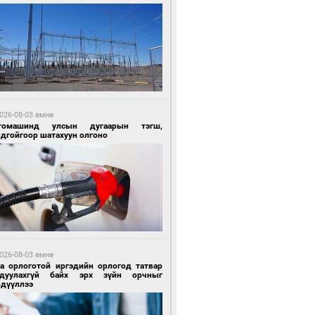
3 цагийн өмнө өмнө
ландын алдарт Boyzone хамтлагийн
шүүн Ronan Keating Монголд анх удаа
улна
026-08-03 өмнө
томашинд улсын дугаарын тэгш,
ндгойгоор шатахуун олгоно
 өдрийн өмнө өмнө
ны эрчим хүчээр гэрэлтдэг үйлдвэр
026-08-03 өмнө
га орлоготой иргэдийн орлогод татвар
гдуулахгүй байх эрх зүйн орчныг
рдүүллээ