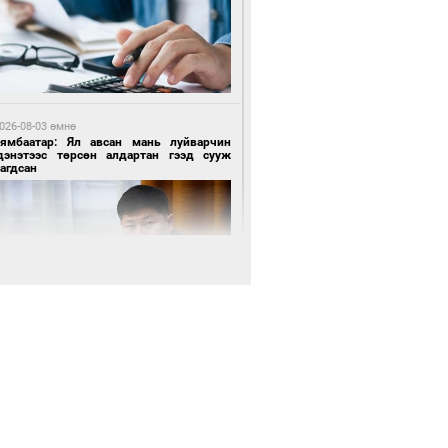
 өдрийн өмнө өмнө
нгол Улсын волейболын шигшээ баг
өөдөр Хятадын эсрэг тоглоно
026-08-03 өмнө
Нямбаатар: Ял авсан мань луйварчин
дэнэтээс төрсөн алдартан гээд сууж
агдсан
 өдрийн өмнө өмнө
өөдөр сондгой тоогоор төгссөн улсын
гаартай автомашинтай иргэдэд шатахуун
гоно
026-08-04 өмнө
имийн масс олимпиад"-д Орхон аймгийн
-н 2055 сурагч хамрагджээ