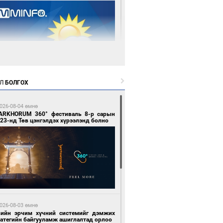
1 цагийн өмнө өмнө
Л
БОЛГОХ
цтой зөрчил гаргасан автобусны
лоочийг ажлаас нь чөлөөлжээ
026-08-04 өмнө
ARKHORUM 360° фестиваль 8-р сарын
23-нд Төв цэнгэлдэх хүрээлэнд болно
2 цагийн өмнө өмнө
гтуугаар тээврийн хэрэгсэл жолоодсон
зөрчил бүртгэгдлээ
026-08-03 өмнө
вийн эрчим хүчний системийг дэмжих
ратегийн байгууламж ашиглалтад орлоо