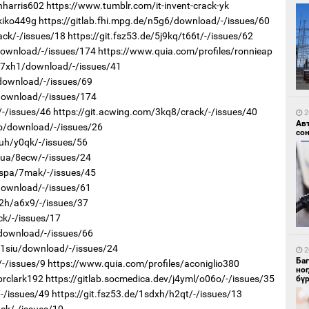
hharris602
https://www.tumblr.com/it-invent-crack-yk
kiko449g
https://gitlab.fhi.mpg.de/n5g6/download/-/issues/60
ack/-/issues/18
https://git.fsz53.de/5j9kq/t66t/-/issues/62
/download/-/issues/174
https://www.quia.com/profiles/ronnieap
r/7xh1/download/-/issues/41
2
/download/-/issues/69
Ир
ги
/download/-/issues/174
ду
/-/issues/46
https://git.acwing.com/3kq8/crack/-/issues/40
2
Ав
9o/download/-/issues/26
со
cuh/y0qk/-/issues/56
jeua/8ecw/-/issues/24
dspa/7mak/-/issues/45
/download/-/issues/61
x2h/a6x9/-/issues/37
ck/-/issues/17
1
/download/-/issues/66
Нар
r/1siu/download/-/issues/24
2
Ба
/-/issues/9
https://www.quia.com/profiles/aconiglio380
но
brclark192
https://gitlab.socmedica.dev/j4yml/o06o/-/issues/35
бү
/-/issues/49
https://git.fsz53.de/1sdxh/h2qt/-/issues/13
ack/-/issues/10