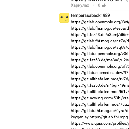
·
Хариулах
0
temperssaback1989
https://gitlab.openmole.org/i3v
https://gitlab.fhi.mpg.de/ee6a/
https://git.fsz53.de/x3amj/di6r/
https://gitlab.fhi.mpg.de/nz7e/
https://gitlab.fhi.mpg.de/aq69
https://gitlab.openmole.org/v06
https://git.fsz53.de/me3a8/u2ie
https://gitlab.openmole.org/of7
https://gitlab.socmedica.dev/97
https://git.allthefallen.moe/rv
https://git.fsz53.de/n4bqr/49m
https://git.allthefallen.moe/l6
https://git.acwing.com/53bl/cra
https://git.allthefallen.moe/7u
https://gitlab.fhi.mpg.de/0yra/
keygen-ey
https://gitlab.fhi.mp
https://www.quia.com/profiles/ji