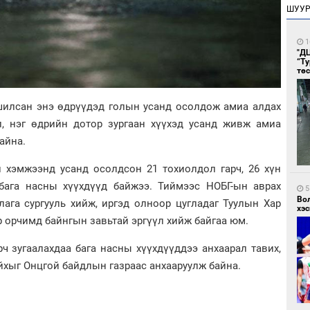
ШУУ
1
"Д
“Т
тө
ашилсан энэ өдрүүдэд голын усанд осолдож амиа алдах
л, нэг өдрийн дотор зургаан хүүхэд усанд живж амиа
айна.
 хэмжээнд усанд осолдсон 21 тохиолдол гарч, 26 хүн
бага насны хүүхдүүд байжээ. Тиймээс НОБГ-ын аврах
5
Во
лага сургууль хийж, иргэд олноор цугладаг Туулын Хар
хэс
үр орчимд байнгын завьтай эргүүл хийж байгаа юм.
ч зугаалахдаа бага насны хүүхдүүддээ анхаарал тавих,
айхыг Онцгой байдлын газраас анхааруулж байна.