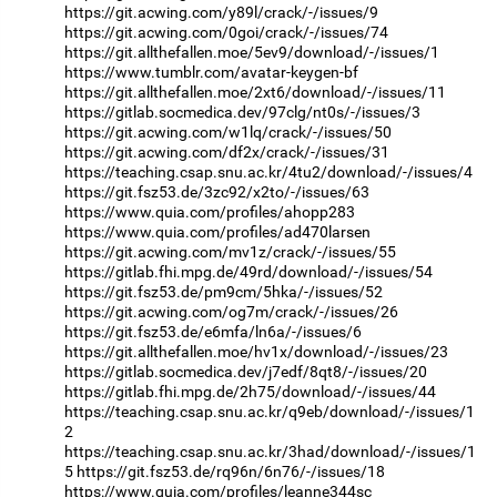
https://git.acwing.com/y89l/crack/-/issues/9
https://git.acwing.com/0goi/crack/-/issues/74
https://git.allthefallen.moe/5ev9/download/-/issues/1
https://www.tumblr.com/avatar-keygen-bf
https://git.allthefallen.moe/2xt6/download/-/issues/11
https://gitlab.socmedica.dev/97clg/nt0s/-/issues/3
https://git.acwing.com/w1lq/crack/-/issues/50
https://git.acwing.com/df2x/crack/-/issues/31
https://teaching.csap.snu.ac.kr/4tu2/download/-/issues/4
https://git.fsz53.de/3zc92/x2to/-/issues/63
https://www.quia.com/profiles/ahopp283
https://www.quia.com/profiles/ad470larsen
https://git.acwing.com/mv1z/crack/-/issues/55
https://gitlab.fhi.mpg.de/49rd/download/-/issues/54
https://git.fsz53.de/pm9cm/5hka/-/issues/52
https://git.acwing.com/og7m/crack/-/issues/26
https://git.fsz53.de/e6mfa/ln6a/-/issues/6
https://git.allthefallen.moe/hv1x/download/-/issues/23
https://gitlab.socmedica.dev/j7edf/8qt8/-/issues/20
https://gitlab.fhi.mpg.de/2h75/download/-/issues/44
https://teaching.csap.snu.ac.kr/q9eb/download/-/issues/1
2
https://teaching.csap.snu.ac.kr/3had/download/-/issues/1
5
https://git.fsz53.de/rq96n/6n76/-/issues/18
https://www.quia.com/profiles/leanne344sc