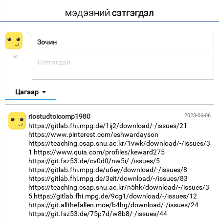
МЭДЭЭНИЙ
СЭТГЭГДЭЛ
Цагаар
riostudtoicomp1980
2023-06-06
https://gitlab.fhi.mpg.de/1ij2/download/-/issues/21
https://www.pinterest.com/eshwardayson
https://teaching.csap.snu.ac.kr/1vwk/download/-/issues/3
1
https://www.quia.com/profiles/keward275
https://git.fsz53.de/cv0d0/nw5i/-/issues/5
https://gitlab.fhi.mpg.de/u6ey/download/-/issues/8
https://gitlab.fhi.mpg.de/3eit/download/-/issues/83
https://teaching.csap.snu.ac.kr/n5hk/download/-/issues/3
5
https://gitlab.fhi.mpg.de/9cg1/download/-/issues/12
https://git.allthefallen.moe/b4hg/download/-/issues/24
https://git.fsz53.de/75p7d/w8b8/-/issues/44