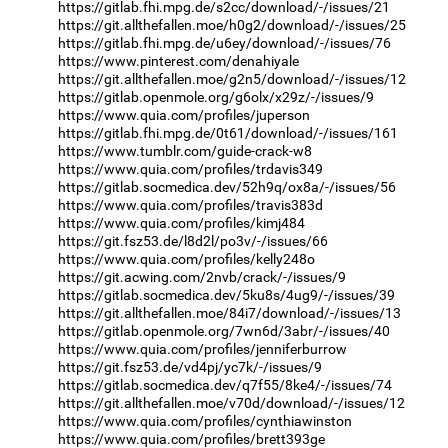
https://gitlab.fhi.mpg.de/s2cc/download/-/issues/21
https://git.allthefallen.moe/h0g2/download/-/issues/25
https://gitlab.fhi.mpg.de/u6ey/download/-/issues/76
https://www.pinterest.com/denahiyale
https://git.allthefallen.moe/g2n5/download/-/issues/12
https://gitlab.openmole.org/g6olx/x29z/-/issues/9
https://www.quia.com/profiles/juperson
https://gitlab.fhi.mpg.de/0t61/download/-/issues/161
https://www.tumblr.com/guide-crack-w8
https://www.quia.com/profiles/trdavis349
https://gitlab.socmedica.dev/52h9q/ox8a/-/issues/56
https://www.quia.com/profiles/travis383d
https://www.quia.com/profiles/kimj484
https://git.fsz53.de/l8d2l/po3v/-/issues/66
https://www.quia.com/profiles/kelly248o
https://git.acwing.com/2nvb/crack/-/issues/9
https://gitlab.socmedica.dev/5ku8s/4ug9/-/issues/39
https://git.allthefallen.moe/84i7/download/-/issues/13
https://gitlab.openmole.org/7wn6d/3abr/-/issues/40
https://www.quia.com/profiles/jenniferburrow
https://git.fsz53.de/vd4pj/yc7k/-/issues/9
https://gitlab.socmedica.dev/q7f55/8ke4/-/issues/74
https://git.allthefallen.moe/v70d/download/-/issues/12
https://www.quia.com/profiles/cynthiawinston
https://www.quia.com/profiles/brett393ge