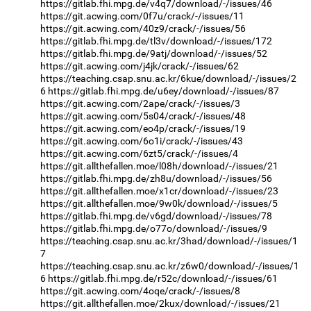
https://gitlab.fhi.mpg.de/v4q7/download/-/issues/46
https://git.acwing.com/0f7u/crack/-/issues/11
https://git.acwing.com/40z9/crack/-/issues/56
https://gitlab.fhi.mpg.de/tl3v/download/-/issues/172
https://gitlab.fhi.mpg.de/9atj/download/-/issues/52
https://git.acwing.com/j4jk/crack/-/issues/62
https://teaching.csap.snu.ac.kr/6kue/download/-/issues/2
6
https://gitlab.fhi.mpg.de/u6ey/download/-/issues/87
https://git.acwing.com/2ape/crack/-/issues/3
https://git.acwing.com/5s04/crack/-/issues/48
https://git.acwing.com/eo4p/crack/-/issues/19
https://git.acwing.com/6o1i/crack/-/issues/43
https://git.acwing.com/6zt5/crack/-/issues/4
https://git.allthefallen.moe/l08h/download/-/issues/21
https://gitlab.fhi.mpg.de/zh8u/download/-/issues/56
https://git.allthefallen.moe/x1cr/download/-/issues/23
https://git.allthefallen.moe/9w0k/download/-/issues/5
https://gitlab.fhi.mpg.de/v6gd/download/-/issues/78
https://gitlab.fhi.mpg.de/o77o/download/-/issues/9
https://teaching.csap.snu.ac.kr/3had/download/-/issues/1
7
https://teaching.csap.snu.ac.kr/z6w0/download/-/issues/1
6
https://gitlab.fhi.mpg.de/r52c/download/-/issues/61
https://git.acwing.com/4oqe/crack/-/issues/8
https://git.allthefallen.moe/2kux/download/-/issues/21