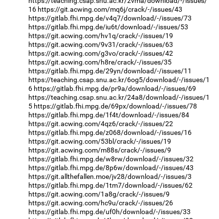
https://teaching.csap.snu.ac.kr/2vma/download/-/issues/
16
https://git.acwing.com/mq6j/crack/-/issues/43
https://gitlab.fhi.mpg.de/v4q7/download/-/issues/73
https://gitlab.fhi.mpg.de/iu6t/download/-/issues/53
https://git.acwing.com/hv1q/crack/-/issues/19
https://git.acwing.com/9v31/crack/-/issues/63
https://git.acwing.com/g3vo/crack/-/issues/42
https://git.acwing.com/h8re/crack/-/issues/35
https://gitlab.fhi.mpg.de/29yn/download/-/issues/11
https://teaching.csap.snu.ac.kr/6og5/download/-/issues/1
6
https://gitlab.fhi.mpg.de/pr9a/download/-/issues/69
https://teaching.csap.snu.ac.kr/24a8/download/-/issues/1
5
https://gitlab.fhi.mpg.de/69px/download/-/issues/78
https://gitlab.fhi.mpg.de/1f4t/download/-/issues/84
https://git.acwing.com/4qz6/crack/-/issues/22
https://gitlab.fhi.mpg.de/z068/download/-/issues/16
https://git.acwing.com/53bl/crack/-/issues/19
https://git.acwing.com/m88s/crack/-/issues/9
https://gitlab.fhi.mpg.de/w8rw/download/-/issues/32
https://gitlab.fhi.mpg.de/8p6w/download/-/issues/43
https://git.allthefallen.moe/jv28/download/-/issues/3
https://gitlab.fhi.mpg.de/1tm7/download/-/issues/62
https://git.acwing.com/1a8g/crack/-/issues/9
https://git.acwing.com/hc9u/crack/-/issues/26
https://gitlab.fhi.mpg.de/uf0h/download/-/issues/33