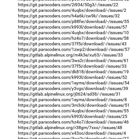
https://git.parscoders.com/2i934/50g3/-/issues/22
https://git.parscoders.com/4uqbx/download/-/issues/2
https://git.parscoders.com/h4a6k/cw9k/-/issues/32
https://git.parscoders.com/p88fw/download/-/issues/55
https://git.parscoders.com/k993l/download/-/issues/57
https://git.parscoders.com/4uqbx/download/-/issues/10
https://git.parscoders.com/hz4o7/download/-/issues/58
https://git.parscoders.com/37f5i/download/-/issues/43
https://git.parscoders.com/1zwp2/download/-/issues/57
https://gitlab.alpinelinux.org/m4k3e/xu63/-/issues/33
https://git.parscoders.com/3ws2r/download/-/issues/61
https://git.parscoders.com/37f5i/download/-/issues/33
https://git.parscoders.com/dk818/download/-/issues/19
https://git.parscoders.com/k993l/download/-/issues/52
https://git.parscoders.com/1eyms/download/-/issues/54
https://git.parscoders.com/y3vgx/download/-/issues/39
https://gitlab.alpinelinux.org/j0624/sd38/-/issues/31
https://git.parscoders.com/1eyms/download/-/issues/8
https://git.parscoders.com/3m3ck/download/-/issues/51
https://git.parscoders.com/4uqbx/download/-/issues/55
https://git.parscoders.com/k993l/download/-/issues/25
https://git.parscoders.com/hz4o7/download/-/issues/46
https://gitlab.alpinelinux.org/r38gm/7xxo/-/issues/48
https://git.parscoders.com/x43oc/download/-/issues/4
https://git.parscoders.com/3ws2r/download/-/issues/27