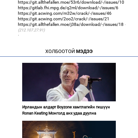
https://git.allthefallen.moe/53r6/download/-/issues/10
https://gitlab.fhi.mpg.de/q2ml/download/-/issues/6
https://git.acwing.com/m32w/crack/-/issues/46
https://git.acwing.com/2oo2/crack/-/issues/21
https://git.allthefallen.moe/j38a/download/-/issues/18
(212.107.27.91)
·
ХОЛБООТОЙ
МЭДЭЭ
Ирландын алдарт Boyzone хамтлагийн гишүүн
Ronan Keating Монголд анх удаа дуулна