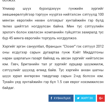
болжээ.
Зурхай
Улмаар шүүх бүрэлдэхүүн гүнжийн зургийг
зөвшөөрөлгүйгээр тэргүүн нүүртээ нийтэлсэн сэтгүүлд 100
мянган еврогийн нөхөн олговрыг хунтайжийн гэр бүлд
төлөх шийтгэл ногдуулсан байна. Мөн тус сэтгүүлийн
эрхлэгч болон хэвлэсэн компанийн гүйцэтгэх захиралд тус
бүр 45 мянга еврогийн торгууль ногдуулжээ.
Хэргийг эргэн сануулбал, Францын “Closer” гэх сэтгүүл 2012
оны есдүгээр сарын дугаартаа гүнж Кэйт Миддлтоны
наран шарлагын газарт байхад нь авсан зургийг нийтэлсэн
юм. Гэвч, Британийн тал уг зургийг хурцаар шүүмжилж,
сэтгүүлийг шүүхэд өгөөд байв. Тус хэргийн анхан шатны
шүүх хурал өнгөрсөн тавдугаар сарын 2-нд болсон юм.
Тухайн үед хунтайжийн гэр бүл 1.5 сая еврог нэхэмжилсэн
байдаг.
ХУВААЛЦАХ
ЖИРГЭХ