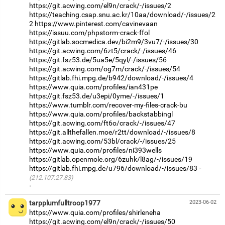
https://git.acwing.com/el9n/crack/-/issues/2
https://teaching.csap.snu.ac.kr/10aa/download/-/issues/2
2
https://www.pinterest.com/cavinevaan
https://issuu.com/phpstorm-crack-ffol
https://gitlab.socmedica.dev/bi2m9/3vu7/-/issues/30
https://git.acwing.com/6zt5/crack/-/issues/46
https://git.fsz53.de/5ua5e/5qyl/-/issues/56
https://git.acwing.com/og7m/crack/-/issues/54
https://gitlab.fhi.mpg.de/b942/download/-/issues/4
https://www.quia.com/profiles/ian431pe
https://git.fsz53.de/u3epi/0yme/-/issues/1
https://www.tumblr.com/recover-my-files-crack-bu
https://www.quia.com/profiles/backstabbingl
https://git.acwing.com/ft6o/crack/-/issues/47
https://git.allthefallen.moe/r2tt/download/-/issues/8
https://git.acwing.com/53bl/crack/-/issues/25
https://www.quia.com/profiles/ni393wells
https://gitlab.openmole.org/6zuhk/l8ag/-/issues/19
https://gitlab.fhi.mpg.de/u796/download/-/issues/83
(212.107.27.83)
·
tarpplumfulltroop1977
2023-06-02
https://www.quia.com/profiles/shirleneha
https://git.acwing.com/el9n/crack/-/issues/50