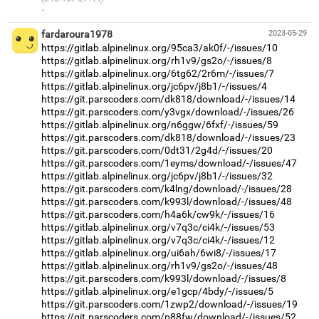
·
fardaroura1978
2023-05-29
https://gitlab.alpinelinux.org/95ca3/ak0f/-/issues/10
https://gitlab.alpinelinux.org/rh1v9/gs2o/-/issues/8
https://gitlab.alpinelinux.org/6tg62/2r6m/-/issues/7
https://gitlab.alpinelinux.org/jc6pv/j8b1/-/issues/4
https://git.parscoders.com/dk818/download/-/issues/14
https://git.parscoders.com/y3vgx/download/-/issues/26
https://gitlab.alpinelinux.org/n6ggw/6fxf/-/issues/59
https://git.parscoders.com/dk818/download/-/issues/23
https://git.parscoders.com/0dt31/2g4d/-/issues/20
https://git.parscoders.com/1eyms/download/-/issues/47
https://gitlab.alpinelinux.org/jc6pv/j8b1/-/issues/32
https://git.parscoders.com/k4lng/download/-/issues/28
https://git.parscoders.com/k993l/download/-/issues/48
https://git.parscoders.com/h4a6k/cw9k/-/issues/16
https://gitlab.alpinelinux.org/v7q3c/ci4k/-/issues/53
https://gitlab.alpinelinux.org/v7q3c/ci4k/-/issues/12
https://gitlab.alpinelinux.org/ui6ah/6wi8/-/issues/17
https://gitlab.alpinelinux.org/rh1v9/gs2o/-/issues/48
https://git.parscoders.com/k993l/download/-/issues/8
https://gitlab.alpinelinux.org/e1gcp/4bdy/-/issues/5
https://git.parscoders.com/1zwp2/download/-/issues/19
https://git.parscoders.com/p88fw/download/-/issues/52