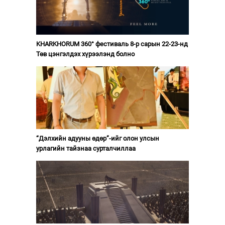
KHARKHORUM 360° фестиваль 8-р сарын 22-23-нд
Төв цэнгэлдэх хүрээлэнд болно
“Дэлхийн адууны өдөр”-ийг олон улсын
урлагийн тайзнаа сурталчиллаа