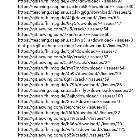
https://gitlab.fhi.mpg.de/4kmc/download/-/issues/93
https://teaching.csap.snu.ac.kr/ck8i/download/-/issues/30
https://teaching.csap.snu.ac.kr/gj6g/download/-/issues/2
https://gitlab.fhi.mpg.de/41jj/download/-/issues/66
https://gitlab.fhi.mpg.de/9xy5/download/-/issues/47
https://git.acwing.com/3vi5/crack/-/issues/54
https://git.acwing.com/7kpe/crack/-/issues/50
https://teaching.csap.snu.ac.kr/p31a/download/-/issues/3
6
https://git.allthefallen.moe/1zxt/download/-/issues/20
https://gitlab.fhi.mpg.de/5jbf/download/-/issues/7
https://git.acwing.com/n8ly/crack/-/issues/52
https://git.acwing.com/5s04/crack/-/issues/24
https://gitlab.fhi.mpg.de/mn7m/download/-/issues/64
https://gitlab.fhi.mpg.de/4b9t/download/-/issues/29
https://git.acwing.com/6gt1/crack/-/issues/59
https://gitlab.fhi.mpg.de/u796/download/-/issues/83
https://teaching.csap.snu.ac.kr/1ly5/download/-/issues/24
https://gitlab.fhi.mpg.de/3ajh/download/-/issues/100
https://gitlab.fhi.mpg.de/3mal/download/-/issues/10
https://git.acwing.com/r6iq/crack/-/issues/63
https://gitlab.fhi.mpg.de/f6t5/download/-/issues/32
https://git.acwing.com/gu19/crack/-/issues/54
https://gitlab.fhi.mpg.de/h36o/download/-/issues/20
https://gitlab.fhi.mpg.de/w4o4/download/-/issues/125
https://git.acwing.com/qb59/crack/-/issues/59