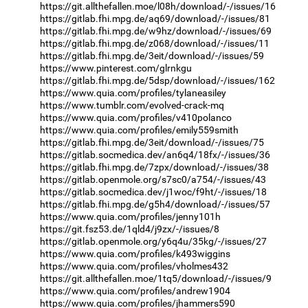
https://git.allthefallen.moe/l08h/download/-/issues/16
https://gitlab.fhi.mpg.de/aq69/download/-/issues/81
https://gitlab.fhi.mpg.de/w9hz/download/-/issues/69
https://gitlab.fhi.mpg.de/z068/download/-/issues/11
https://gitlab.fhi.mpg.de/3eit/download/-/issues/59
https://www.pinterest.com/glrnkgu
https://gitlab.fhi.mpg.de/5dsp/download/-/issues/162
https://www.quia.com/profiles/tylaneasiley
https://www.tumblr.com/evolved-crack-mq
https://www.quia.com/profiles/v410polanco
https://www.quia.com/profiles/emily559smith
https://gitlab.fhi.mpg.de/3eit/download/-/issues/75
https://gitlab.socmedica.dev/an6q4/18fx/-/issues/36
https://gitlab.fhi.mpg.de/7zpx/download/-/issues/38
https://gitlab.openmole.org/s7sc0/a754/-/issues/43
https://gitlab.socmedica.dev/j1woc/f9ht/-/issues/18
https://gitlab.fhi.mpg.de/g5h4/download/-/issues/57
https://www.quia.com/profiles/jenny101h
https://git.fsz53.de/1qld4/j9zx/-/issues/8
https://gitlab.openmole.org/y6q4u/35kg/-/issues/27
https://www.quia.com/profiles/k493wiggins
https://www.quia.com/profiles/vholmes432
https://git.allthefallen.moe/1tq5/download/-/issues/9
https://www.quia.com/profiles/andrew1904
https://www.quia.com/profiles/jhammers590