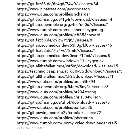
https://git.fsz53.de/6s4gd/74w9/-/issues/34
https://www.pinterest.com/jacorinosson
https://www.quia.com/profiles/richardsr
https://gitlab.fhi.mpg.de/1g4r/download/-/issues/14
https://gitlab.openmole.org/gz4ce/u00u/-/issues/1
https://www.tumblr.com/omnisphere-keygen-ug
https://www.quia.com/profiles/jeff353howard
https://git.fsz53.de/o9icw/t7j6/-/issues/8
https://gitlab.socmedica.dev/63h0g/bl0t/-/issues/46
https://git.fsz53.de/7tv1w/72mh/-/issues/1
https://gitlab.socmedica.dev/0exrz/12cd/-/issues/8
https://www.tumblr.com/windows-11-keygen-ov
https://git.allthefallen.moe/wr5m/download/-/issues/15
https://teaching.csap.snu.ac.kr/0v3t/download/-/issues/5
https://git.allthefallen.moe/5k2f/download/-/issues/1
https://www.quia.com/profiles/ansmith394
https://gitlab.openmole.org/54orv/8ny5/-/issues/3
https://www.quia.com/profiles/br294strong
https://www.quia.com/profiles/chris384wilson
https://gitlab.fhi.mpg.de/zh6f/download/-/issues/61
https://www.quia.com/profiles/parker536
https://git.acwing.com/ta2y/crack/-/issues/72
https://www.quia.com/profiles/jobermuda
https://www.tumblr.com/ummy-video-downloader-cral5
(212.107.27.44)