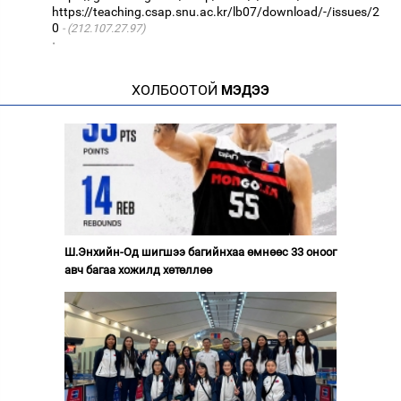
https://teaching.csap.snu.ac.kr/lb07/download/-/issues/2
0
(212.107.27.97)
·
ХОЛБООТОЙ
МЭДЭЭ
Ш.Энхийн-Од шигшээ багийнхаа өмнөөс 33 оноог
авч багаа хожилд хөтөллөө