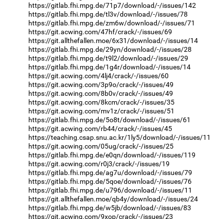
https://gitlab.fhi.mpg.de/71p7/download/-/issues/142
https://gitlab.fhi.mpg.de/tl3v/download/-/issues/78
https://gitlab.fhi.mpg.de/zm6w/download/-/issues/71
https://git.acwing.com/47hf/crack/-/issues/69
https://git.allthefallen.moe/6x31/download/-/issues/14
https://gitlab.fhi.mpg.de/29yn/download/-/issues/28
https://gitlab.fhi.mpg.de/t9l2/download/-/issues/29
https://gitlab.fhi.mpg.de/1g4r/download/-/issues/14
https://git.acwing.com/4lj4/crack/-/issues/60
https://git.acwing.com/3p9o/crack/-/issues/49
https://git.acwing.com/8b0v/crack/-/issues/49
https://git.acwing.com/8kcm/crack/-/issues/35
https://git.acwing.com/mv1z/crack/-/issues/51
https://gitlab.fhi.mpg.de/5o8t/download/-/issues/61
https://git.acwing.com/rb44/crack/-/issues/45
https://teaching.csap.snu.ac.kr/1ly5/download/-/issues/11
https://git.acwing.com/05ug/crack/-/issues/25
https://gitlab.fhi.mpg.de/e0qn/download/-/issues/119
https://git.acwing.com/r0j3/crack/-/issues/19
https://gitlab.fhi.mpg.de/ag7u/download/-/issues/79
https://gitlab.fhi.mpg.de/5qoe/download/-/issues/76
https://gitlab.fhi.mpg.de/u796/download/-/issues/11
https://git.allthefallen.moe/qb4y/download/-/issues/24
https://gitlab.fhi.mpg.de/w5jb/download/-/issues/83
https://git.acwing.com/9xop/crack/-/issues/23