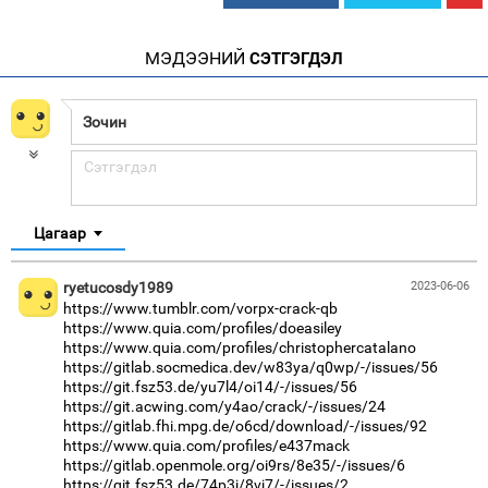
МЭДЭЭНИЙ
СЭТГЭГДЭЛ
Цагаар
ryetucosdy1989
2023-06-06
https://www.tumblr.com/vorpx-crack-qb
https://www.quia.com/profiles/doeasiley
https://www.quia.com/profiles/christophercatalano
https://gitlab.socmedica.dev/w83ya/q0wp/-/issues/56
https://git.fsz53.de/yu7l4/oi14/-/issues/56
https://git.acwing.com/y4ao/crack/-/issues/24
https://gitlab.fhi.mpg.de/o6cd/download/-/issues/92
https://www.quia.com/profiles/e437mack
https://gitlab.openmole.org/oi9rs/8e35/-/issues/6
https://git.fsz53.de/74p3j/8vj7/-/issues/2