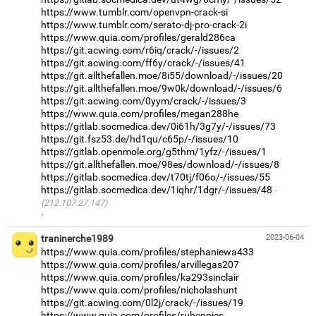
https://www.tumblr.com/openvpn-crack-si
https://www.tumblr.com/serato-dj-pro-crack-2i
https://www.quia.com/profiles/gerald286ca
https://git.acwing.com/r6iq/crack/-/issues/2
https://git.acwing.com/ff6y/crack/-/issues/41
https://git.allthefallen.moe/8i55/download/-/issues/20
https://git.allthefallen.moe/9w0k/download/-/issues/6
https://git.acwing.com/0yym/crack/-/issues/3
https://www.quia.com/profiles/megan288he
https://gitlab.socmedica.dev/0i61h/3g7y/-/issues/73
https://git.fsz53.de/hd1qu/c65p/-/issues/10
https://gitlab.openmole.org/g5thm/1yfz/-/issues/1
https://git.allthefallen.moe/98es/download/-/issues/8
https://gitlab.socmedica.dev/t70tj/f06o/-/issues/55
https://gitlab.socmedica.dev/1iqhr/1dgr/-/issues/48
(212.107.27.147)
·
traninerche1989
2023-06-04
https://www.quia.com/profiles/stephaniewa433
https://www.quia.com/profiles/arvillegas207
https://www.quia.com/profiles/ka293sinclair
https://www.quia.com/profiles/nicholashunt
https://git.acwing.com/0l2j/crack/-/issues/19
https://www.quia.com/profiles/ruhennies