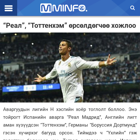
Эхлэл
“Реал”, “Тоттенхэм” өрсөлдөгчөө хожлоо
Цаг агаар
Валют ханш
Улс төр
Эдийн засаг
Үзэл бодол
Спорт
Аваргуудын лигийн Н хэсгийн хоёр тоглолт боллоо. Энэ
Нийгэм
тойрогт Испанийн аварга “Реал Мадрид”, Английн лигт
Дэлхий
аман хүзүүдсэн “Тоттенхэм”, Германы “Боруссия Дортмунд”
гэсэн хүчирхэг багууд орсон. Тиймдээ ч “Үхлийн” гэж
Энтертайнмэнт