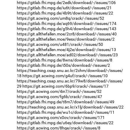
https://gitlab.fhi.mpg.de/2edk/download/-/issues/106
https://gitlab.fhi.mpg.de/iu6t/download/-/issues/21
https://gitlab.fhi.mpg.de/4b9t/download/-/issues/22
https://git.acwing.com/um8q/crack/-/issues/52
https://gitlab.fhi.mpg.de/aq69/download/-/issues/174
https://gitlab.fhi.mpg.de/g5h4/download/-/issues/143
https://git.allthefallen.moe/2cr8/download/-/issues/40
https://git.allthefallen.moe/9esx/download/-/issues/2
https://git.acwing.com/u481/crack/-/issues/50
https://git.allthefallen.moe/4j2e/download/-/issues/13
https://git.allthefallen.moe/ad02/download/-/issues/23
https://gitlab.fhi.mpg.de/8wns/download/-/issues/8
https://gitlab.fhi.mpg.de/i50s/download/-/issues/2
https://teaching.csap.snu.ac.kr/2chm/download/-/issues/
18
https://git.acwing.com/g4uf/crack/-/issues/10
https://teaching.csap.snu.ac.kr/79w8/download/-/issues/
29
https://git.acwing.com/6bp9/crack/-/issues/17
https://git.acwing.com/4in7/crack/-/issues/52
https://git.acwing.com/fg6b/crack/-/issues/47
https://gitlab.fhi.mpg.de/t8m7/download/-/issues/49
https://teaching.csap.snu.ac.kr/x1lj/download/-/issues/22
https://gitlab.fhi.mpg.de/wu1c/download/-/issues/11
https://git.acwing.com/x0ov/crack/-/issues/171
https://gitlab.fhi.mpg.de/u6ey/download/-/issues/22
https://git.acwing.com/8hqe/crack/-/issues/8