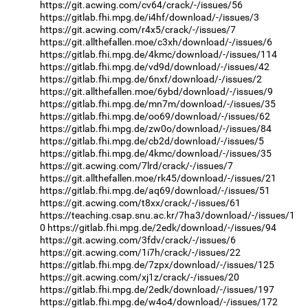
https://git.acwing.com/cv64/crack/-/issues/56
https://gitlab.fhi.mpg.de/i4hf/download/-/issues/3
https://git.acwing.com/r4x5/crack/-/issues/7
https://git.allthefallen.moe/c3xh/download/-/issues/6
https://gitlab.fhi.mpg.de/4kmc/download/-/issues/114
https://gitlab.fhi.mpg.de/vd9d/download/-/issues/42
https://gitlab.fhi.mpg.de/6nxf/download/-/issues/2
https://git.allthefallen.moe/6ybd/download/-/issues/9
https://gitlab.fhi.mpg.de/mn7m/download/-/issues/35
https://gitlab.fhi.mpg.de/oo69/download/-/issues/62
https://gitlab.fhi.mpg.de/zw0o/download/-/issues/84
https://gitlab.fhi.mpg.de/cb2d/download/-/issues/5
https://gitlab.fhi.mpg.de/4kmc/download/-/issues/35
https://git.acwing.com/7lrd/crack/-/issues/7
https://git.allthefallen.moe/rk45/download/-/issues/21
https://gitlab.fhi.mpg.de/aq69/download/-/issues/51
https://git.acwing.com/t8xx/crack/-/issues/61
https://teaching.csap.snu.ac.kr/7ha3/download/-/issues/1
0
https://gitlab.fhi.mpg.de/2edk/download/-/issues/94
https://git.acwing.com/3fdv/crack/-/issues/6
https://git.acwing.com/1i7h/crack/-/issues/22
https://gitlab.fhi.mpg.de/7zpx/download/-/issues/125
https://git.acwing.com/xj1z/crack/-/issues/20
https://gitlab.fhi.mpg.de/2edk/download/-/issues/197
https://gitlab.fhi.mpg.de/w4o4/download/-/issues/172