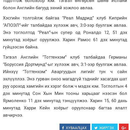
тодотгож болохоор юм. Тэгвэл өнгөрсөн шөнө Испани
болон Английн багууд эхний хожлоо авлаа.
Зурхай
Хэсгийн толгойлж байгаа “Реал Мадрид” клуб Киприйн
“АПОЭЛ”-ийг талбайдаа хүлээж авч, 3:0-ээр буулгаж авлаа.
Энэ тоглолтод “Реал”-ын супер од Роналдо 12, 51 дэх
минутад хоёрыг оруулжээ. Харин Рамос 61 дэх минутад
гүйцээсэн байна.
Тэгвэл Английн “Тоттенхэм” клуб талбайдаа Германы
“Боруссия Дортмунд”-ыг хүлээж авч, 3:1-ээр буулгаж авлаа.
Ийнхүү “Тоттенхэм” Аваргуудын лигийг тун ч сайн
эхлүүллээ. Энэ гурван оноо магадгүй тэднийг хасагдах шат
руу ороход хамгийн их хэрэг болж ч мэдэх юм. Тоглолтын 4
дэх минутад Сон Хын Мин тооны харьцааг нээсэн бол
Ярмоленко 11 дэх минутад тэнцүүлжээ. Харин 15, 60 дахь
минутад Харри Кейн хоёрыг оруулснаар багтаа ялалт
авчирчээ.
ХУВААЛЦАХ
ЖИРГЭХ