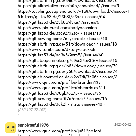
https://gitlab.fhi.mpg.de/s4iq/download/-/issues/76
https://git.allthefallen.moe/n0jy/download/-/issues/5
https://teaching.csap.snu.ac.kr/v1a8/download/-/issues/1
5
https://git.fsz53.de/23b8t/d3xa/-/issues/64
https://git.fsz53.de/23b8t/d3xa/-/issues/6
https://www.pinterest.com/harlyncassian
https://git.fsz53.de/3zc92/x2to/-/issues/10
https://git.acwing.com/7nxy/crack/-/issues/63
https://gitlab.fhi.mpg.de/51lt/download/-/issues/18
https://www.tumblr.com/dxtory-crack-ch
https://git.fsz53.de/nq3y5/9vm5/-/issues/60
https://gitlab.openmole.org/c9ss3/bv35/-/issues/16
https://gitlab.fhi.mpg.de/ib56/download/-/issues/70
https://gitlab.fhi.mpg.de/ly50/download/-/issues/24
https://gitlab.socmedica.dev/2w7di/3h06/-/issues/3
https://www.quia.com/profiles/brandim438
https://www.quia.com/profiles/nbeardsley511
https://git.fsz53.de/j70gb/oz7p/-/issues/35
https://git.acwing.com/0f7u/crack/-/issues/16
https://git.fsz53.de/3qk2h/n1zu/-/issues/48
(212.107.27.107)
·
simplyseful1976
2023-06-02
https://www.quia.com/profiles/ju512pollard