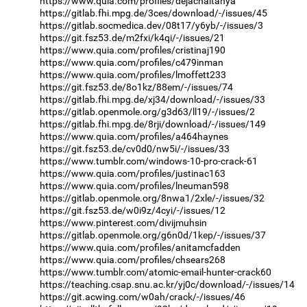
https://www.quia.com/profiles/dejachaitanya
https://gitlab.fhi.mpg.de/3ces/download/-/issues/45
https://gitlab.socmedica.dev/08t17/y6yb/-/issues/3
https://git.fsz53.de/m2fxi/k4qi/-/issues/21
https://www.quia.com/profiles/cristinaj190
https://www.quia.com/profiles/c479inman
https://www.quia.com/profiles/lmoffett233
https://git.fsz53.de/8o1kz/88em/-/issues/74
https://gitlab.fhi.mpg.de/xj34/download/-/issues/33
https://gitlab.openmole.org/g3d63/ll19/-/issues/2
https://gitlab.fhi.mpg.de/8rji/download/-/issues/149
https://www.quia.com/profiles/a464haynes
https://git.fsz53.de/cv0d0/nw5i/-/issues/33
https://www.tumblr.com/windows-10-pro-crack-61
https://www.quia.com/profiles/justinac163
https://www.quia.com/profiles/lneuman598
https://gitlab.openmole.org/8nwa1/2xle/-/issues/32
https://git.fsz53.de/w0i9z/4cyi/-/issues/12
https://www.pinterest.com/divijmuhsin
https://gitlab.openmole.org/g6n0d/1kep/-/issues/37
https://www.quia.com/profiles/anitamcfadden
https://www.quia.com/profiles/chsears268
https://www.tumblr.com/atomic-email-hunter-crack60
https://teaching.csap.snu.ac.kr/yj0c/download/-/issues/14
https://git.acwing.com/w0ah/crack/-/issues/46