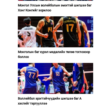
Монгол Улсын волейболын эмэгтэй шигшээ баг
Хонг Конгийг зорилоо
Монголын баг хүрэл медалийн төлөө тоглохоор
боллоо
Воллейбол эрэгтэйчүүдийн шигшээ баг А
хэсгийг тэргүүллээ