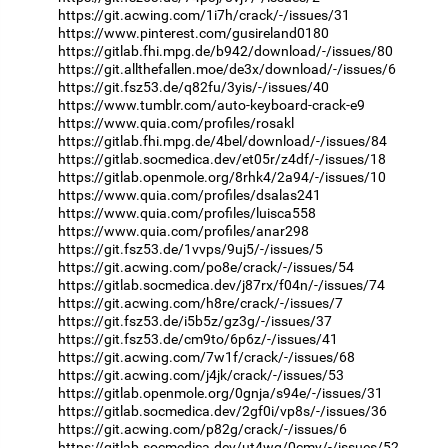
https://git.acwing.com/1i7h/crack/-/issues/31
https://www.pinterest.com/gusireland0180
https://gitlab.fhi.mpg.de/b942/download/-/issues/80
https://git.allthefallen.moe/de3x/download/-/issues/6
https://git.fsz53.de/q82fu/3yis/-/issues/40
https://www.tumblr.com/auto-keyboard-crack-e9
https://www.quia.com/profiles/rosakl
https://gitlab.fhi.mpg.de/4bel/download/-/issues/84
https://gitlab.socmedica.dev/et05r/z4df/-/issues/18
https://gitlab.openmole.org/8rhk4/2a94/-/issues/10
https://www.quia.com/profiles/dsalas241
https://www.quia.com/profiles/luisca558
https://www.quia.com/profiles/anar298
https://git.fsz53.de/1vvps/9uj5/-/issues/5
https://git.acwing.com/po8e/crack/-/issues/54
https://gitlab.socmedica.dev/j87rx/f04n/-/issues/74
https://git.acwing.com/h8re/crack/-/issues/7
https://git.fsz53.de/i5b5z/gz3g/-/issues/37
https://git.fsz53.de/cm9to/6p6z/-/issues/41
https://git.acwing.com/7w1f/crack/-/issues/68
https://git.acwing.com/j4jk/crack/-/issues/53
https://gitlab.openmole.org/0gnja/s94e/-/issues/31
https://gitlab.socmedica.dev/2gf0i/vp8s/-/issues/36
https://git.acwing.com/p82g/crack/-/issues/6
https://gitlab.socmedica.dev/ut4wg/0cmy/-/issues/52