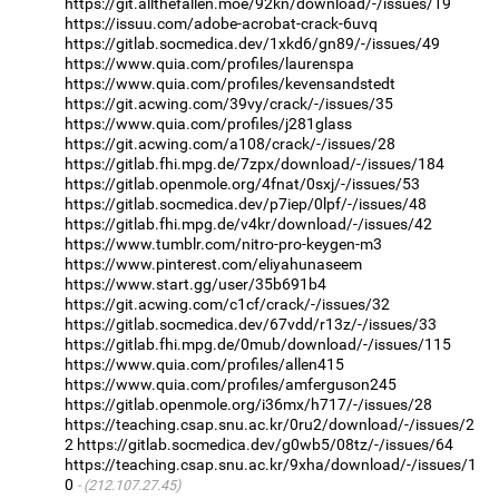
https://git.allthefallen.moe/92kn/download/-/issues/19
https://issuu.com/adobe-acrobat-crack-6uvq
https://gitlab.socmedica.dev/1xkd6/gn89/-/issues/49
https://www.quia.com/profiles/laurenspa
https://www.quia.com/profiles/kevensandstedt
https://git.acwing.com/39vy/crack/-/issues/35
https://www.quia.com/profiles/j281glass
https://git.acwing.com/a108/crack/-/issues/28
https://gitlab.fhi.mpg.de/7zpx/download/-/issues/184
https://gitlab.openmole.org/4fnat/0sxj/-/issues/53
https://gitlab.socmedica.dev/p7iep/0lpf/-/issues/48
https://gitlab.fhi.mpg.de/v4kr/download/-/issues/42
https://www.tumblr.com/nitro-pro-keygen-m3
https://www.pinterest.com/eliyahunaseem
https://www.start.gg/user/35b691b4
https://git.acwing.com/c1cf/crack/-/issues/32
https://gitlab.socmedica.dev/67vdd/r13z/-/issues/33
https://gitlab.fhi.mpg.de/0mub/download/-/issues/115
https://www.quia.com/profiles/allen415
https://www.quia.com/profiles/amferguson245
https://gitlab.openmole.org/i36mx/h717/-/issues/28
https://teaching.csap.snu.ac.kr/0ru2/download/-/issues/2
2
https://gitlab.socmedica.dev/g0wb5/08tz/-/issues/64
https://teaching.csap.snu.ac.kr/9xha/download/-/issues/1
0
(212.107.27.45)