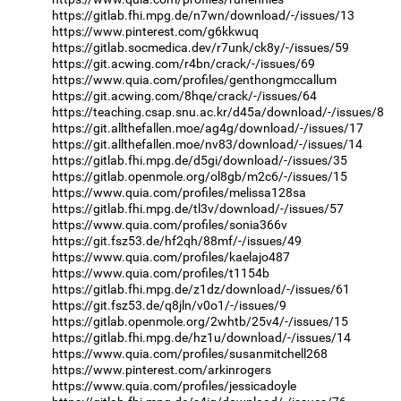
https://gitlab.fhi.mpg.de/n7wn/download/-/issues/13
https://www.pinterest.com/g6kkwuq
https://gitlab.socmedica.dev/r7unk/ck8y/-/issues/59
https://git.acwing.com/r4bn/crack/-/issues/69
https://www.quia.com/profiles/genthongmccallum
https://git.acwing.com/8hqe/crack/-/issues/64
https://teaching.csap.snu.ac.kr/d45a/download/-/issues/8
https://git.allthefallen.moe/ag4g/download/-/issues/17
https://git.allthefallen.moe/nv83/download/-/issues/14
https://gitlab.fhi.mpg.de/d5gi/download/-/issues/35
https://gitlab.openmole.org/ol8gb/m2c6/-/issues/15
https://www.quia.com/profiles/melissa128sa
https://gitlab.fhi.mpg.de/tl3v/download/-/issues/57
https://www.quia.com/profiles/sonia366v
https://git.fsz53.de/hf2qh/88mf/-/issues/49
https://www.quia.com/profiles/kaelajo487
https://www.quia.com/profiles/t1154b
https://gitlab.fhi.mpg.de/z1dz/download/-/issues/61
https://git.fsz53.de/q8jln/v0o1/-/issues/9
https://gitlab.openmole.org/2whtb/25v4/-/issues/15
https://gitlab.fhi.mpg.de/hz1u/download/-/issues/14
https://www.quia.com/profiles/susanmitchell268
https://www.pinterest.com/arkinrogers
https://www.quia.com/profiles/jessicadoyle