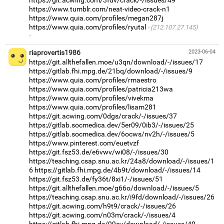
https://www.tumblr.com/neat-video-crack-n1
https://www.quia.com/profiles/megan287j
https://www.quia.com/profiles/ryutal
(212.107.27.145)
·
riaprovertis1986
2023-06-04
https://git.allthefallen.moe/u3qn/download/-/issues/17
https://gitlab.fhi.mpg.de/21bq/download/-/issues/9
https://www.quia.com/profiles/rmaestro
https://www.quia.com/profiles/patricia213wa
https://www.quia.com/profiles/vivekma
https://www.quia.com/profiles/lisam281
https://git.acwing.com/0dgs/crack/-/issues/37
https://gitlab.socmedica.dev/5er09/0ib3/-/issues/25
https://gitlab.socmedica.dev/6ocws/nv2h/-/issues/5
https://www.pinterest.com/euetvzf
https://git.fsz53.de/e6vwv/wi08/-/issues/30
https://teaching.csap.snu.ac.kr/24a8/download/-/issues/1
6
https://gitlab.fhi.mpg.de/4b9t/download/-/issues/14
https://git.fsz53.de/fy36t/8xi1/-/issues/51
https://git.allthefallen.moe/g66o/download/-/issues/5
https://teaching.csap.snu.ac.kr/i9fd/download/-/issues/26
https://git.acwing.com/h9t9/crack/-/issues/26
https://git.acwing.com/n03m/crack/-/issues/4
https://gitlab.fhi.mpg.de/99cv/download/-/issues/40