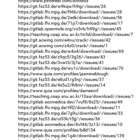
https://www.pinterest.com/dvnfboz
https://git.fsz53.de/w9kqw/h9ig/-/issues/26
https://gitlab.fhi.mpg.de/f96b/download/-/issues/28
https://gitlab.fhi.mpg.de/2edk/download/-/issues/56
https://gitlab.fhi.mpg.de/71p7/download/-/issues/17
https://gitlab.openmole.org/vo5vb/h99g/-/issues/45
https://teaching.csap.snu.ac.kr/tn3d/download/-/issues/7
https://git.acwing.com/e4nu/crack/-/issues/42
https://git.acwing.com/z4z0/crack/-/issues/1
https://gitlab.fhi.mpg.de/w4o4/download/-/issues/69
https://git.fsz53.de/z9qc5/3g26/-/issues/43
https://git.fsz53.de/3vwt3/3j7a/-/issues/41
https://gitlab.fhi.mpg.de/wu1c/download/-/issues/76
https://www.quia.com/profiles/jasmineblough
https://git.fsz53.de/e8ud1/g5nj/-/issues/37
https://git.fsz53.de/4s5u2/lh8m/-/issues/14
https://www.quia.com/profiles/dameionf
https://teaching.csap.snu.ac.kr/10aa/download/-/issues/1
https://gitlab.socmedica.dev/7vuf8/8s25/-/issues/49
https://gitlab.fhi.mpg.de/t9l2/download/-/issues/11
https://gitlab.fhi.mpg.de/7g9u/download/-/issues/33
https://git.fsz53.de/ui53k/t5jj/-/issues/36
https://gitlab.socmedica.dev/6vf44/3z13/-/issues/10
https://www.quia.com/profiles/billd134
https://gitlab.fhi.mpg.de/1g4r/download/-/issues/139