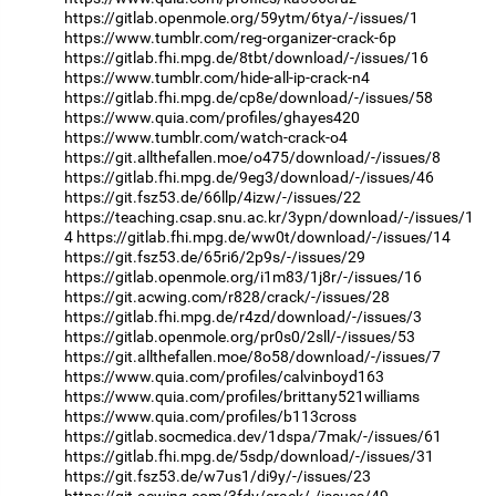
https://gitlab.openmole.org/59ytm/6tya/-/issues/1
https://www.tumblr.com/reg-organizer-crack-6p
https://gitlab.fhi.mpg.de/8tbt/download/-/issues/16
https://www.tumblr.com/hide-all-ip-crack-n4
https://gitlab.fhi.mpg.de/cp8e/download/-/issues/58
https://www.quia.com/profiles/ghayes420
https://www.tumblr.com/watch-crack-o4
https://git.allthefallen.moe/o475/download/-/issues/8
https://gitlab.fhi.mpg.de/9eg3/download/-/issues/46
https://git.fsz53.de/66llp/4izw/-/issues/22
https://teaching.csap.snu.ac.kr/3ypn/download/-/issues/1
4
https://gitlab.fhi.mpg.de/ww0t/download/-/issues/14
https://git.fsz53.de/65ri6/2p9s/-/issues/29
https://gitlab.openmole.org/i1m83/1j8r/-/issues/16
https://git.acwing.com/r828/crack/-/issues/28
https://gitlab.fhi.mpg.de/r4zd/download/-/issues/3
https://gitlab.openmole.org/pr0s0/2sll/-/issues/53
https://git.allthefallen.moe/8o58/download/-/issues/7
https://www.quia.com/profiles/calvinboyd163
https://www.quia.com/profiles/brittany521williams
https://www.quia.com/profiles/b113cross
https://gitlab.socmedica.dev/1dspa/7mak/-/issues/61
https://gitlab.fhi.mpg.de/5sdp/download/-/issues/31
https://git.fsz53.de/w7us1/di9y/-/issues/23
https://git.acwing.com/3fdv/crack/-/issues/49