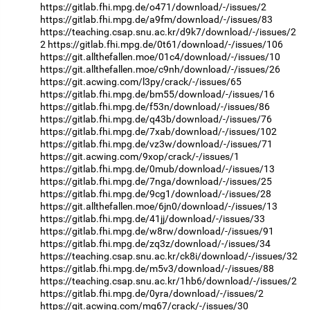
https://gitlab.fhi.mpg.de/o471/download/-/issues/2
https://gitlab.fhi.mpg.de/a9fm/download/-/issues/83
https://teaching.csap.snu.ac.kr/d9k7/download/-/issues/2
2
https://gitlab.fhi.mpg.de/0t61/download/-/issues/106
https://git.allthefallen.moe/01c4/download/-/issues/10
https://git.allthefallen.moe/c9nh/download/-/issues/26
https://git.acwing.com/l3py/crack/-/issues/65
https://gitlab.fhi.mpg.de/bm55/download/-/issues/16
https://gitlab.fhi.mpg.de/f53n/download/-/issues/86
https://gitlab.fhi.mpg.de/q43b/download/-/issues/76
https://gitlab.fhi.mpg.de/7xab/download/-/issues/102
https://gitlab.fhi.mpg.de/vz3w/download/-/issues/71
https://git.acwing.com/9xop/crack/-/issues/1
https://gitlab.fhi.mpg.de/0mub/download/-/issues/13
https://gitlab.fhi.mpg.de/7nga/download/-/issues/25
https://gitlab.fhi.mpg.de/9cg1/download/-/issues/28
https://git.allthefallen.moe/6jn0/download/-/issues/13
https://gitlab.fhi.mpg.de/41jj/download/-/issues/33
https://gitlab.fhi.mpg.de/w8rw/download/-/issues/91
https://gitlab.fhi.mpg.de/zq3z/download/-/issues/34
https://teaching.csap.snu.ac.kr/ck8i/download/-/issues/32
https://gitlab.fhi.mpg.de/m5v3/download/-/issues/88
https://teaching.csap.snu.ac.kr/1hb6/download/-/issues/2
https://gitlab.fhi.mpg.de/0yra/download/-/issues/2
https://git.acwing.com/mg67/crack/-/issues/30