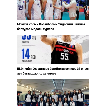
Монгол Улсын Волейболын Үндэсний шигшээ
баг хүрэл медаль хүртлээ
Ш.Энхийн-Од шигшээ багийнхаа өмнөөс 33 оноог
авч багаа хожилд хөтөллөө