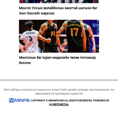
Монгол Улсын волейболын эмэгтэй шигшээ баг
Хонг Конгийг зорилоо
Монголын баг хүрэл медалийн төлөө тоглохоор
боллоо
Веб сайтад агуулагдсан мэдээлэл зохиогчийн эрхийн хуулиар хамгаалагдсан тул
зөвшөөрөлгүй хуулбарлах хориотой.
COPYRIGHT © MMINFO.MN ALL RIGHTS RESERVED. POWERED BY
HUREEMEDIA.