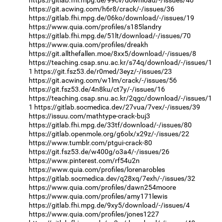
https://git.acwing.com/h6r8/crack/-/issues/36
https://gitlab.fhi.mpg.de/06ko/download/-/issues/19
https://www.quia.com/profiles/s185landry
https://gitlab.fhi.mpg.de/51lt/download/-/issues/70
https://www.quia.com/profiles/dreakh
https://git.allthefallen.moe/8xx5/download/-/issues/8
https://teaching.csap.snu.ac.kr/s74q/download/-/issues/1
1
https://git.fsz53.de/r0med/3eyz/-/issues/23
https://git.acwing.com/w1lm/crack/-/issues/56
https://git.fsz53.de/4n8ku/ct7y/-/issues/16
https://teaching.csap.snu.ac.kr/2qgc/download/-/issues/1
1
https://gitlab.socmedica.dev/27vua/7vex/-/issues/39
https://issuu.com/mathtype-crack-buj3
https://gitlab.fhi.mpg.de/33tf/download/-/issues/80
https://gitlab.openmole.org/g6olx/x29z/-/issues/22
https://www.tumblr.com/ptgui-crack-80
https://git.fsz53.de/w400g/o3a4/-/issues/26
https://www.pinterest.com/rf54u2n
https://www.quia.com/profiles/lorenarobles
https://gitlab.socmedica.dev/q28xq/7exh/-/issues/32
https://www.quia.com/profiles/dawn254moore
https://www.quia.com/profiles/amy171lewis
https://gitlab.fhi.mpg.de/9xy5/download/-/issues/4
https://www.quia.com/profiles/jones1227