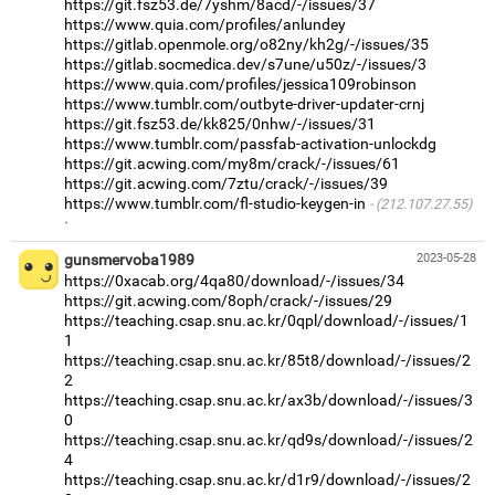
https://git.fsz53.de/7yshm/8acd/-/issues/37
https://www.quia.com/profiles/anlundey
https://gitlab.openmole.org/o82ny/kh2g/-/issues/35
https://gitlab.socmedica.dev/s7une/u50z/-/issues/3
https://www.quia.com/profiles/jessica109robinson
https://www.tumblr.com/outbyte-driver-updater-crnj
https://git.fsz53.de/kk825/0nhw/-/issues/31
https://www.tumblr.com/passfab-activation-unlockdg
https://git.acwing.com/my8m/crack/-/issues/61
https://git.acwing.com/7ztu/crack/-/issues/39
https://www.tumblr.com/fl-studio-keygen-in
(212.107.27.55)
·
gunsmervoba1989
2023-05-28
https://0xacab.org/4qa80/download/-/issues/34
https://git.acwing.com/8oph/crack/-/issues/29
https://teaching.csap.snu.ac.kr/0qpl/download/-/issues/1
1
https://teaching.csap.snu.ac.kr/85t8/download/-/issues/2
2
https://teaching.csap.snu.ac.kr/ax3b/download/-/issues/3
0
https://teaching.csap.snu.ac.kr/qd9s/download/-/issues/2
4
https://teaching.csap.snu.ac.kr/d1r9/download/-/issues/2