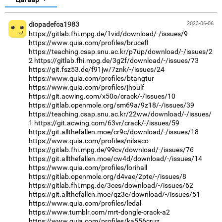
diopadefca1983
2023-06-06
https://gitlab.fhi.mpg.de/1vid/download/-/issues/9
https://www.quia.com/profiles/brucefl
https://teaching.csap.snu.ac.kr/p7up/download/-/issues/2
2
https://gitlab.fhi.mpg.de/3g2f/download/-/issues/73
https://git.fsz53.de/f91jw/7znk/-/issues/24
https://www.quia.com/profiles/btangtur
https://www.quia.com/profiles/jhoulf
https://git.acwing.com/x50o/crack/-/issues/10
https://gitlab.openmole.org/sm69a/9z18/-/issues/39
https://teaching.csap.snu.ac.kr/22ww/download/-/issues/
1
https://git.acwing.com/63vr/crack/-/issues/59
https://git.allthefallen.moe/cr9c/download/-/issues/18
https://www.quia.com/profiles/nilsaco
https://gitlab.fhi.mpg.de/99cv/download/-/issues/76
https://git.allthefallen.moe/cw4d/download/-/issues/14
https://www.quia.com/profiles/lorihall
https://gitlab.openmole.org/d4vae/2pte/-/issues/8
https://gitlab.fhi.mpg.de/3ces/download/-/issues/62
https://git.allthefallen.moe/qz3e/download/-/issues/51
https://www.quia.com/profiles/ledal
https://www.tumblr.com/mrt-dongle-crack-a2
https://www.quia.com/profiles/ka556cruz