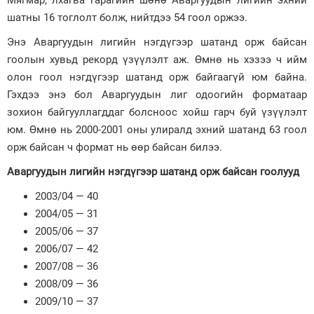
Мягмар, лхагва гарагийн шөнө Аваргуудын лигийн эхний
шатны 16 тоглолт болж, нийтдээ 54 гоол оржээ.
Зурхай
Энэ Аваргуудын лигийн нэгдүгээр шатанд орж байсан
гоолын хувьд рекорд үзүүлэлт аж. Өмнө нь хэзээ ч ийм
олон гоол нэгдүгээр шатанд орж байгаагүй юм байна.
Гэхдээ энэ бол Аваргуудын лиг одоогийн форматаар
зохион байгууллагддаг болсноос хойш гарч буй үзүүлэлт
юм. Өмнө нь 2000-2001 оны улиралд эхний шатанд 63 гоол
орж байсан ч формат нь өөр байсан билээ.
Аваргуудын лигийн нэгдүгээр шатанд орж байсан гоолууд
2003/04 — 40
2004/05 — 31
2005/06 — 37
2006/07 — 42
2007/08 — 36
2008/09 — 36
2009/10 — 37