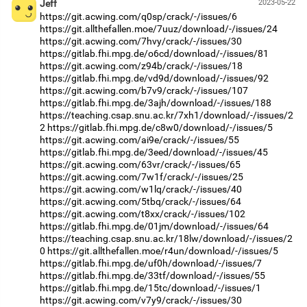
Jeff
2023-05-22
https://git.acwing.com/q0sp/crack/-/issues/6
https://git.allthefallen.moe/7uuz/download/-/issues/24
https://git.acwing.com/7hvy/crack/-/issues/30
https://gitlab.fhi.mpg.de/o6cd/download/-/issues/81
https://git.acwing.com/z94b/crack/-/issues/18
https://gitlab.fhi.mpg.de/vd9d/download/-/issues/92
https://git.acwing.com/b7v9/crack/-/issues/107
https://gitlab.fhi.mpg.de/3ajh/download/-/issues/188
https://teaching.csap.snu.ac.kr/7xh1/download/-/issues/2
2
https://gitlab.fhi.mpg.de/c8w0/download/-/issues/5
https://git.acwing.com/ai9e/crack/-/issues/55
https://gitlab.fhi.mpg.de/3eed/download/-/issues/45
https://git.acwing.com/63vr/crack/-/issues/65
https://git.acwing.com/7w1f/crack/-/issues/25
https://git.acwing.com/w1lq/crack/-/issues/40
https://git.acwing.com/5tbq/crack/-/issues/64
https://git.acwing.com/t8xx/crack/-/issues/102
https://gitlab.fhi.mpg.de/01jm/download/-/issues/64
https://teaching.csap.snu.ac.kr/18lw/download/-/issues/2
0
https://git.allthefallen.moe/r4un/download/-/issues/5
https://gitlab.fhi.mpg.de/uf0h/download/-/issues/7
https://gitlab.fhi.mpg.de/33tf/download/-/issues/55
https://gitlab.fhi.mpg.de/15tc/download/-/issues/1
https://git.acwing.com/v7y9/crack/-/issues/30