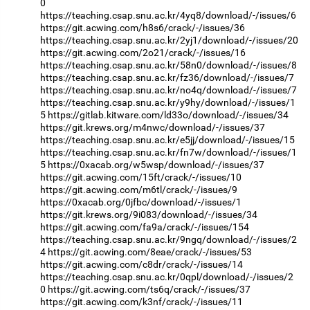
0
https://teaching.csap.snu.ac.kr/4yq8/download/-/issues/6
https://git.acwing.com/h8s6/crack/-/issues/36
https://teaching.csap.snu.ac.kr/2yj1/download/-/issues/20
https://git.acwing.com/2o21/crack/-/issues/16
https://teaching.csap.snu.ac.kr/58n0/download/-/issues/8
https://teaching.csap.snu.ac.kr/fz36/download/-/issues/7
https://teaching.csap.snu.ac.kr/no4q/download/-/issues/7
https://teaching.csap.snu.ac.kr/y9hy/download/-/issues/1
5
https://gitlab.kitware.com/ld33o/download/-/issues/34
https://git.krews.org/m4nwc/download/-/issues/37
https://teaching.csap.snu.ac.kr/e5jj/download/-/issues/15
https://teaching.csap.snu.ac.kr/fn7w/download/-/issues/1
5
https://0xacab.org/w5wsp/download/-/issues/37
https://git.acwing.com/15ft/crack/-/issues/10
https://git.acwing.com/m6tl/crack/-/issues/9
https://0xacab.org/0jfbc/download/-/issues/1
https://git.krews.org/9i083/download/-/issues/34
https://git.acwing.com/fa9a/crack/-/issues/154
https://teaching.csap.snu.ac.kr/9ngq/download/-/issues/2
4
https://git.acwing.com/8eae/crack/-/issues/53
https://git.acwing.com/c8dr/crack/-/issues/14
https://teaching.csap.snu.ac.kr/0qpl/download/-/issues/2
0
https://git.acwing.com/ts6q/crack/-/issues/37
https://git.acwing.com/k3nf/crack/-/issues/11