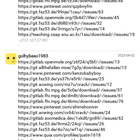
https://gitlab.fhi.mpg.de/vz3w/download/-/issues/48
https://www.pinterest.com/qzpbnyfm
https://git.fsz53.de/99nje/1csu/-/issues/63
https://gitlab.openmole.org/0b4d7/9ler/-/issues/45
https://git.fsz53.de/d6l8l/n93r/-/issues/32
https://git.fsz53.de/3rmgz/o7yr/-/issues/14
https://teaching.csap.snu.ac.kr/1siu/download/-/issues/19
(212.107.27.99)
·
golhybeso1983
2023-06-02
https://gitlab.openmole.org/z6f24/q5bf/-/issues/13
https://git.allthefallen.moe/7g3y/download/-/issues/13
https://www.pinterest.com/kenzobabyboy
https://git.fsz53.de/ys37h/e5r9/-/issues/25
https://git.acwing.com/mz7u/crack/-/issues/12
https://gitlab.fhi.mpg.de/5c0e/download/-/issues/57
https://gitlab.fhi.mpg.de/dm8t/download/-/issues/61
https://gitlab.fhi.mpg.de/4kmc/download/-/issues/76
https://www.pinterest.com/shimshonivin
https://git.acwing.com/cv64/crack/-/issues/24
https://gitlab.socmedica.dev/1xkd6/gn89/-/issues/62
https://git.fsz53.de/9rms2/24cj/-/issues/26
https://git.fsz53.de/4o7zc/wf1q/-/issues/46
https://www.quia.com/profiles/justin1618