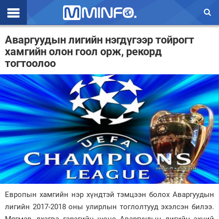
Эхлэл
Аваргуудын лигийн нэгдүгээр тойрогт
хамгийн олон гоол орж, рекорд
Цаг агаар
тогтоолоо
Валют ханш
Улс төр
Эдийн засаг
Үзэл бодол
Спорт
Нийгэм
Европын хамгийн нэр хүндтэй тэмцээн болох Аваргуудын
Дэлхий
лигийн 2017-2018 оны улирлын тоглолтууд эхэлсэн билээ.
Энтертайнмэнт