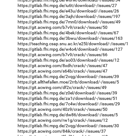
https://gitlab.fhi.mpg.de/iu6t/download/-/issues/27
https://gitlab.fhi.mpg.de/e43u/download/-/issues/26
https://gitlab.fhi.mpg.de/3ajh/download/-/issues/197
https://gitlab.fhi.mpg.de/7mn0/download/-/issues/49
https://git.acwing.com/b7v9/crack/-/issues/50
https://gitlab.fhi.mpg.de/4bek/download/-/issues/67
https://gitlab.fhi.mpg.de/3bwu/download/-/issues/163
https://teaching.csap.snu.ac.kr/e25l/download/-/issues/1
https://gitlab.fhi.mpg.de/w4o4/download/-/issues/127
https://git.acwing.com/b7v9/crack/-/issues/66
https://gitlab.fhi.mpg.de/ao03/download/-/issues/12
https://git.acwing.com/8xdh/crack/-/issues/47
https://git.acwing.com/s64b/crack/-/issues/47
https://gitlab.fhi.mpg.de/2vqg/download/-/issues/39
https://git.allthefallen.moe/2rrb/download/-/issues/5
https://git.acwing.com/df2x/crack/-/issues/49
https://gitlab.fhi.mpg.de/z0el/download/-/issues/39
https://gitlab.fhi.mpg.de/za1i/download/-/issues/51
https://gitlab.fhi.mpg.de/7c4w/download/-/issues/29
https://git.acwing.com/40z9/crack/-/issues/50
https://gitlab.fhi.mpg.de/dw86/download/-/issues/5
https://git.acwing.com/rw1g/crack/-/issues/12
https://gitlab.fhi.mpg.de/2vqg/download/-/issues/30
https://git.acwing.com/84ik/crack/-/issues/37