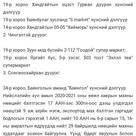
19-р хороо Хандгайтын эцэст Гурван дүүрэн хүнсний
дэлгүүр
19-р хороо Баянбулаг зусланд "S market" хүнсний дэлгүүр
14-р хороо Хандгайтын 05-05 "Хийморь" хүнсний дэлгүүр
2. Чингэлтэй дүүрэг:
19-р хороо Зуун мод бүсийн 2-112 "Гоодой" супер маркет;
19-р хороо Яргайт бүс, 5-р хэсэг, 503 тоот "Эхлэл төв"
супермаркет
3. Сонгинохайрхан дүүрэг:
34-р хороо, Баянголын аманд "Баянгол" хүнсний дэлгүүр
Нийслэлийн хүн амын 2020-2021 оны өвөл хаврын махны
нөөцийг бэлтгэсэн 17 ААН-ээс 300тн-оос дээш үлдэгдэл
нөөцтэй 9 аж ахуйн нэгж, экспортод мах бэлтгэн гаргадаг
бодлогын гэрээтэй 1 ААН, нийт 10 ААН нь 6-р сарын 15, 16-
ны амралтын өдрүүдэд нийт 29 байршилд нөөцийн махны
худалдааг зохион байгуулна. Үүнд: Өдөрт явуулын болон