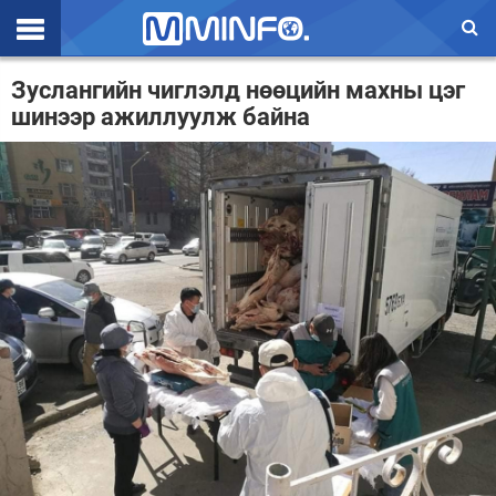
Эхлэл
Зуслангийн чиглэлд нөөцийн махны цэг
шинээр ажиллуулж байна
Цаг агаар
Валют ханш
Улс төр
Эдийн засаг
Үзэл бодол
Спорт
Нийгэм
Дэлхий
Энтертайнмэнт