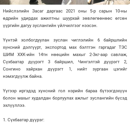
Зурхай
Нийслэлийн Засаг даргаас 2021 оны 5-р сарын 10-ны
өдрийн удирдах ажилтны шуурхай зөвлөгөөнөөс өгсөн
үүргийн дагуу зуслангийн үйлчилгээг нээсэн.
Үүнтэй холбогдуулан зуслан чиглэлийн 6 байршлийн
хүнсний дэлгүүрт, экспортод мах бэлтгэн гаргадаг ТЭС
ШИМ ХХК-ийн 14тн нөөцийн махыг 2-3кг-аар савлаж,
Сүхбаатар дүүрэгт 3 байршил, Чингэлтэй дүүрэгт 2,
Сонгино хайрхан дүүрэгт 1, нийт зургаан цэгийг
нэмэгдүүлж байна.
Үүгээр иргэдэд хүнсний гол нэрийн бараа бүтээгдэхүүн
болон махыг худалдан борлуулах ажлыг зуслангийн бүсэд
эхлүүллээ.
1. Сүхбаатар дүүрэг: