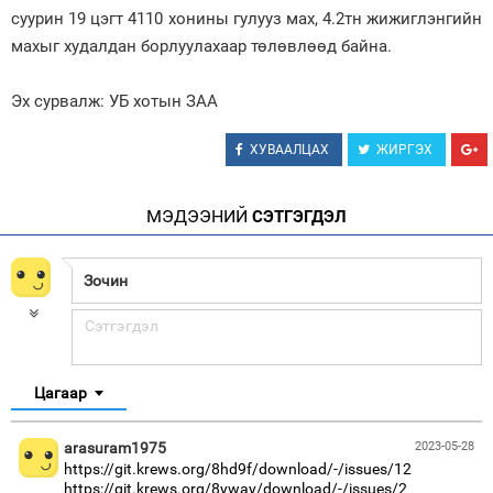
суурин 19 цэгт 4110 хонины гулууз мах, 4.2тн жижиглэнгийн
махыг худалдан борлуулахаар төлөвлөөд байна.
Эх сурвалж: УБ хотын ЗАА
ХУВААЛЦАХ
ЖИРГЭХ
МЭДЭЭНИЙ
СЭТГЭГДЭЛ
Цагаар
arasuram1975
2023-05-28
https://git.krews.org/8hd9f/download/-/issues/12
https://git.krews.org/8yway/download/-/issues/2