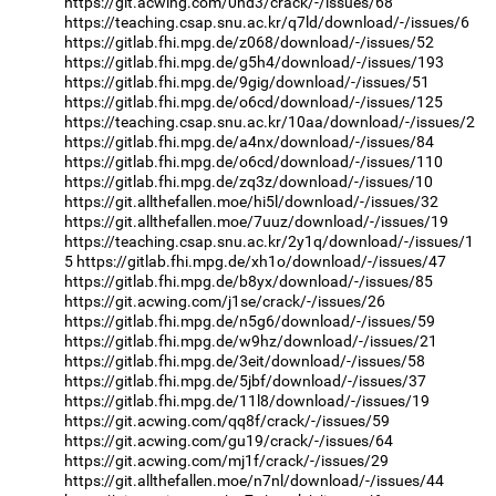
https://git.acwing.com/0hd3/crack/-/issues/68
https://teaching.csap.snu.ac.kr/q7ld/download/-/issues/6
https://gitlab.fhi.mpg.de/z068/download/-/issues/52
https://gitlab.fhi.mpg.de/g5h4/download/-/issues/193
https://gitlab.fhi.mpg.de/9gig/download/-/issues/51
https://gitlab.fhi.mpg.de/o6cd/download/-/issues/125
https://teaching.csap.snu.ac.kr/10aa/download/-/issues/2
https://gitlab.fhi.mpg.de/a4nx/download/-/issues/84
https://gitlab.fhi.mpg.de/o6cd/download/-/issues/110
https://gitlab.fhi.mpg.de/zq3z/download/-/issues/10
https://git.allthefallen.moe/hi5l/download/-/issues/32
https://git.allthefallen.moe/7uuz/download/-/issues/19
https://teaching.csap.snu.ac.kr/2y1q/download/-/issues/1
5
https://gitlab.fhi.mpg.de/xh1o/download/-/issues/47
https://gitlab.fhi.mpg.de/b8yx/download/-/issues/85
https://git.acwing.com/j1se/crack/-/issues/26
https://gitlab.fhi.mpg.de/n5g6/download/-/issues/59
https://gitlab.fhi.mpg.de/w9hz/download/-/issues/21
https://gitlab.fhi.mpg.de/3eit/download/-/issues/58
https://gitlab.fhi.mpg.de/5jbf/download/-/issues/37
https://gitlab.fhi.mpg.de/11l8/download/-/issues/19
https://git.acwing.com/qq8f/crack/-/issues/59
https://git.acwing.com/gu19/crack/-/issues/64
https://git.acwing.com/mj1f/crack/-/issues/29
https://git.allthefallen.moe/n7nl/download/-/issues/44