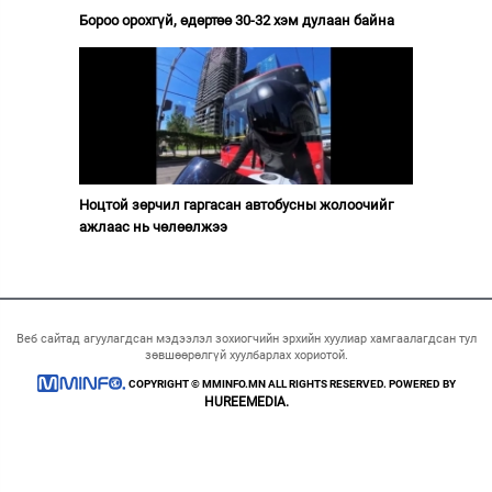
Бороо орохгүй, өдөртөө 30-32 хэм дулаан байна
Ноцтой зөрчил гаргасан автобусны жолоочийг
ажлаас нь чөлөөлжээ
Веб сайтад агуулагдсан мэдээлэл зохиогчийн эрхийн хуулиар хамгаалагдсан тул
зөвшөөрөлгүй хуулбарлах хориотой.
COPYRIGHT © MMINFO.MN ALL RIGHTS RESERVED. POWERED BY
HUREEMEDIA.