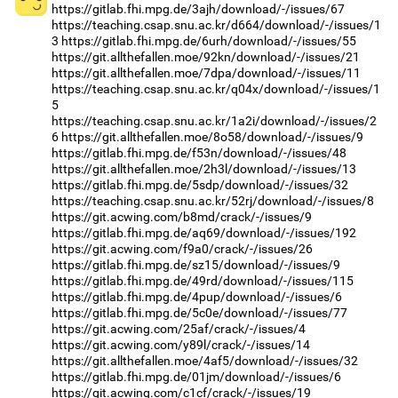
https://gitlab.fhi.mpg.de/3ajh/download/-/issues/67
https://teaching.csap.snu.ac.kr/d664/download/-/issues/1
3
https://gitlab.fhi.mpg.de/6urh/download/-/issues/55
https://git.allthefallen.moe/92kn/download/-/issues/21
https://git.allthefallen.moe/7dpa/download/-/issues/11
https://teaching.csap.snu.ac.kr/q04x/download/-/issues/1
5
https://teaching.csap.snu.ac.kr/1a2i/download/-/issues/2
6
https://git.allthefallen.moe/8o58/download/-/issues/9
https://gitlab.fhi.mpg.de/f53n/download/-/issues/48
https://git.allthefallen.moe/2h3l/download/-/issues/13
https://gitlab.fhi.mpg.de/5sdp/download/-/issues/32
https://teaching.csap.snu.ac.kr/52rj/download/-/issues/8
https://git.acwing.com/b8md/crack/-/issues/9
https://gitlab.fhi.mpg.de/aq69/download/-/issues/192
https://git.acwing.com/f9a0/crack/-/issues/26
https://gitlab.fhi.mpg.de/sz15/download/-/issues/9
https://gitlab.fhi.mpg.de/49rd/download/-/issues/115
https://gitlab.fhi.mpg.de/4pup/download/-/issues/6
https://gitlab.fhi.mpg.de/5c0e/download/-/issues/77
https://git.acwing.com/25af/crack/-/issues/4
https://git.acwing.com/y89l/crack/-/issues/14
https://git.allthefallen.moe/4af5/download/-/issues/32
https://gitlab.fhi.mpg.de/01jm/download/-/issues/6
https://git.acwing.com/c1cf/crack/-/issues/19