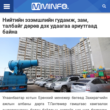
Эхлэл
Нийтийн эзэмшлийн гудамж, зам,
талбайг дөрөв дэх удаагаа ариутгаад
Цаг агаар
байна
Валют ханш
Улс төр
Эдийн засаг
Үзэл бодол
Спорт
Нийгэм
Улаанбаатар хотын Ерөнхий менежер бөгөөд Захирагчийн
Дэлхий
ажлын албаны дарга Т.Гантөмөр гамшгаас хамгаалах
Энтертайнмэнт