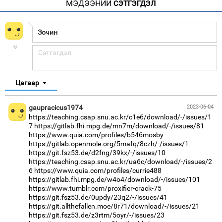
МЭДЭЭНИЙ
СЭТГЭГДЭЛ
Цагаар
gaupracicus1974
2023-06-04
https://teaching.csap.snu.ac.kr/c1e6/download/-/issues/1
7
https://gitlab.fhi.mpg.de/mn7m/download/-/issues/81
https://www.quia.com/profiles/b546mosby
https://gitlab.openmole.org/5mafq/8czh/-/issues/1
https://git.fsz53.de/d2fng/39kx/-/issues/10
https://teaching.csap.snu.ac.kr/ua6c/download/-/issues/2
6
https://www.quia.com/profiles/currie488
https://gitlab.fhi.mpg.de/w4o4/download/-/issues/101
https://www.tumblr.com/proxifier-crack-75
https://git.fsz53.de/0updy/23q2/-/issues/41
https://git.allthefallen.moe/8r71/download/-/issues/21
https://git.fsz53.de/z3rtm/5oyr/-/issues/23