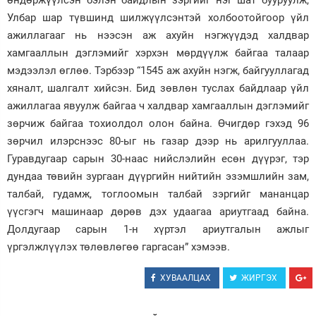
өндөржүүлсэн бэлэн байдлын зэргийг нэг шат бууруулж,
Улбар шар түвшинд шилжүүлсэнтэй холбоотойгоор үйл
Зурхай
ажиллагааг нь нээсэн аж ахуйн нэгжүүдэд халдвар
хамгааллын дэглэмийг хэрхэн мөрдүүлж байгаа талаар
мэдээлэл өглөө. Тэрбээр “1545 аж ахуйн нэгж, байгууллагад
хяналт, шалгалт хийсэн. Бид зөвлөн туслах байдлаар үйл
ажиллагаа явуулж байгаа ч халдвар хамгааллын дэглэмийг
зөрчиж байгаа тохиолдол олон байна. Өчигдөр гэхэд 96
зөрчил илэрснээс 80-ыг нь газар дээр нь арилгууллаа.
Гуравдугаар сарын 30-наас нийслэлийн есөн дүүрэг, тэр
дундаа төвийн зургаан дүүргийн нийтийн эзэмшлийн зам,
талбай, гудамж, тоглоомын талбай зэргийг мананцар
үүсгэгч машинаар дөрөв дэх удаагаа ариутгаад байна.
Долдугаар сарын 1-н хүртэл ариутгалын ажлыг
үргэлжлүүлэх төлөвлөгөө гаргасан” хэмээв.
ХУВААЛЦАХ
ЖИРГЭХ