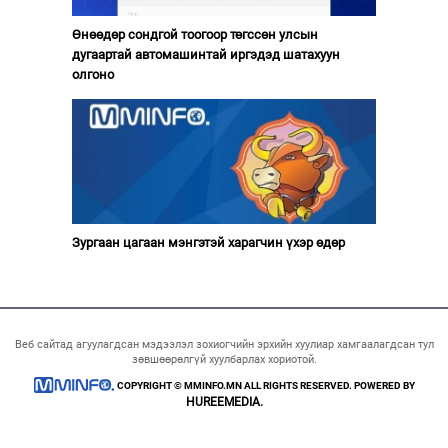
Өнөөдөр сондгой тоогоор төгссөн улсын
дугаартай автомашинтай иргэдэд шатахуун
олгоно
Зургаан цагаан мэнгэтэй харагчин үхэр өдөр
Веб сайтад агуулагдсан мэдээлэл зохиогчийн эрхийн хуулиар хамгаалагдсан тул
зөвшөөрөлгүй хуулбарлах хориотой.
COPYRIGHT © MMINFO.MN ALL RIGHTS RESERVED. POWERED BY
HUREEMEDIA.