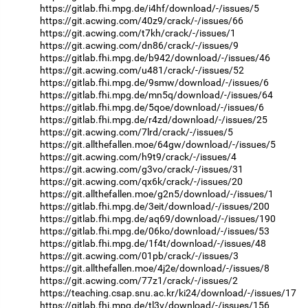
https://gitlab.fhi.mpg.de/i4hf/download/-/issues/5
https://git.acwing.com/40z9/crack/-/issues/66
https://git.acwing.com/t7kh/crack/-/issues/1
https://git.acwing.com/dn86/crack/-/issues/9
https://gitlab.fhi.mpg.de/b942/download/-/issues/46
https://git.acwing.com/u481/crack/-/issues/52
https://gitlab.fhi.mpg.de/9smw/download/-/issues/6
https://gitlab.fhi.mpg.de/mn5q/download/-/issues/64
https://gitlab.fhi.mpg.de/5qoe/download/-/issues/6
https://gitlab.fhi.mpg.de/r4zd/download/-/issues/25
https://git.acwing.com/7lrd/crack/-/issues/5
https://git.allthefallen.moe/64gw/download/-/issues/5
https://git.acwing.com/h9t9/crack/-/issues/4
https://git.acwing.com/g3vo/crack/-/issues/31
https://git.acwing.com/qx6k/crack/-/issues/20
https://git.allthefallen.moe/g2n5/download/-/issues/1
https://gitlab.fhi.mpg.de/3eit/download/-/issues/200
https://gitlab.fhi.mpg.de/aq69/download/-/issues/190
https://gitlab.fhi.mpg.de/06ko/download/-/issues/53
https://gitlab.fhi.mpg.de/1f4t/download/-/issues/48
https://git.acwing.com/01pb/crack/-/issues/3
https://git.allthefallen.moe/4j2e/download/-/issues/8
https://git.acwing.com/77z1/crack/-/issues/2
https://teaching.csap.snu.ac.kr/ki24/download/-/issues/17
https://gitlab.fhi.mpg.de/tl3v/download/-/issues/156