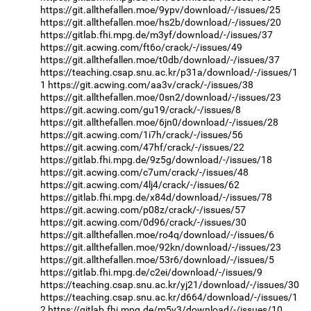
https://git.allthefallen.moe/9ypv/download/-/issues/25
https://git.allthefallen.moe/hs2b/download/-/issues/20
https://gitlab.fhi.mpg.de/m3yf/download/-/issues/37
https://git.acwing.com/ft6o/crack/-/issues/49
https://git.allthefallen.moe/t0db/download/-/issues/37
https://teaching.csap.snu.ac.kr/p31a/download/-/issues/1
1
https://git.acwing.com/aa3v/crack/-/issues/38
https://git.allthefallen.moe/0sn2/download/-/issues/23
https://git.acwing.com/gu19/crack/-/issues/8
https://git.allthefallen.moe/6jn0/download/-/issues/28
https://git.acwing.com/1i7h/crack/-/issues/56
https://git.acwing.com/47hf/crack/-/issues/22
https://gitlab.fhi.mpg.de/9z5g/download/-/issues/18
https://git.acwing.com/c7um/crack/-/issues/48
https://git.acwing.com/4lj4/crack/-/issues/62
https://gitlab.fhi.mpg.de/x84d/download/-/issues/78
https://git.acwing.com/p08z/crack/-/issues/57
https://git.acwing.com/0d96/crack/-/issues/30
https://git.allthefallen.moe/ro4q/download/-/issues/6
https://git.allthefallen.moe/92kn/download/-/issues/23
https://git.allthefallen.moe/53r6/download/-/issues/5
https://gitlab.fhi.mpg.de/c2ei/download/-/issues/9
https://teaching.csap.snu.ac.kr/yj21/download/-/issues/30
https://teaching.csap.snu.ac.kr/d664/download/-/issues/1
2
https://gitlab.fhi.mpg.de/m5v3/download/-/issues/10