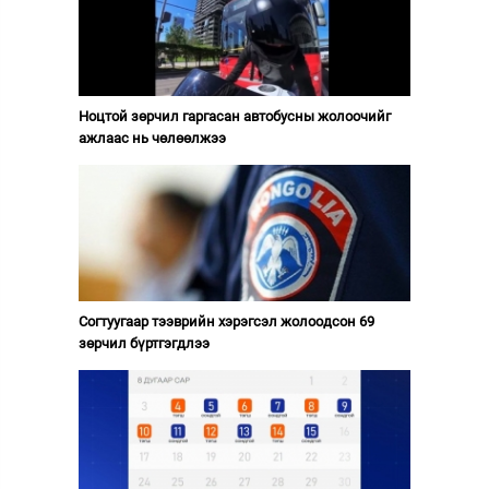
Ноцтой зөрчил гаргасан автобусны жолоочийг
ажлаас нь чөлөөлжээ
Согтуугаар тээврийн хэрэгсэл жолоодсон 69
зөрчил бүртгэгдлээ