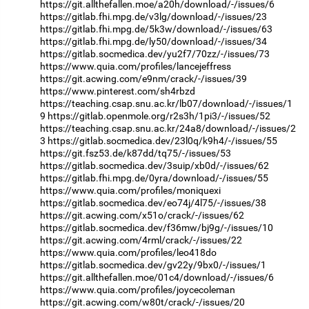
https://git.allthefallen.moe/a20h/download/-/issues/6
https://gitlab.fhi.mpg.de/v3lg/download/-/issues/23
https://gitlab.fhi.mpg.de/5k3w/download/-/issues/63
https://gitlab.fhi.mpg.de/ly50/download/-/issues/34
https://gitlab.socmedica.dev/yu2f7/70zz/-/issues/73
https://www.quia.com/profiles/lancejeffress
https://git.acwing.com/e9nm/crack/-/issues/39
https://www.pinterest.com/sh4rbzd
https://teaching.csap.snu.ac.kr/lb07/download/-/issues/1
9
https://gitlab.openmole.org/r2s3h/1pi3/-/issues/52
https://teaching.csap.snu.ac.kr/24a8/download/-/issues/2
3
https://gitlab.socmedica.dev/23l0q/k9h4/-/issues/55
https://git.fsz53.de/k87dd/tq75/-/issues/53
https://gitlab.socmedica.dev/3suip/xb0d/-/issues/62
https://gitlab.fhi.mpg.de/0yra/download/-/issues/55
https://www.quia.com/profiles/moniquexi
https://gitlab.socmedica.dev/eo74j/4l75/-/issues/38
https://git.acwing.com/x51o/crack/-/issues/62
https://gitlab.socmedica.dev/f36mw/bj9g/-/issues/10
https://git.acwing.com/4rml/crack/-/issues/22
https://www.quia.com/profiles/leo418do
https://gitlab.socmedica.dev/gv22y/9bx0/-/issues/1
https://git.allthefallen.moe/01c4/download/-/issues/6
https://www.quia.com/profiles/joycecoleman
https://git.acwing.com/w80t/crack/-/issues/20