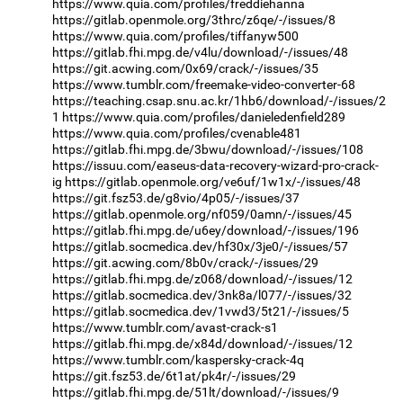
https://www.quia.com/profiles/freddiehanna
https://gitlab.openmole.org/3thrc/z6qe/-/issues/8
https://www.quia.com/profiles/tiffanyw500
https://gitlab.fhi.mpg.de/v4lu/download/-/issues/48
https://git.acwing.com/0x69/crack/-/issues/35
https://www.tumblr.com/freemake-video-converter-68
https://teaching.csap.snu.ac.kr/1hb6/download/-/issues/2
1
https://www.quia.com/profiles/danieledenfield289
https://www.quia.com/profiles/cvenable481
https://gitlab.fhi.mpg.de/3bwu/download/-/issues/108
https://issuu.com/easeus-data-recovery-wizard-pro-crack-
ig
https://gitlab.openmole.org/ve6uf/1w1x/-/issues/48
https://git.fsz53.de/g8vio/4p05/-/issues/37
https://gitlab.openmole.org/nf059/0amn/-/issues/45
https://gitlab.fhi.mpg.de/u6ey/download/-/issues/196
https://gitlab.socmedica.dev/hf30x/3je0/-/issues/57
https://git.acwing.com/8b0v/crack/-/issues/29
https://gitlab.fhi.mpg.de/z068/download/-/issues/12
https://gitlab.socmedica.dev/3nk8a/l077/-/issues/32
https://gitlab.socmedica.dev/1vwd3/5t21/-/issues/5
https://www.tumblr.com/avast-crack-s1
https://gitlab.fhi.mpg.de/x84d/download/-/issues/12
https://www.tumblr.com/kaspersky-crack-4q
https://git.fsz53.de/6t1at/pk4r/-/issues/29
https://gitlab.fhi.mpg.de/51lt/download/-/issues/9