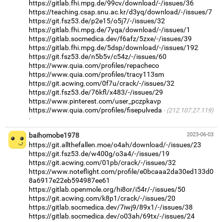
https://gitlab.fhi.mpg.de/99cv/download/-/issues/36
https://teaching.csap.snu.ac.kr/d3yq/download/-/issues/7
https://git.fsz53.de/p2e15/o5j7/-/issues/32
https://gitlab.fhi.mpg.de/7yqa/download/-/issues/1
https://gitlab.socmedica.dev/f6afz/5zxe/-/issues/39
https://gitlab.fhi.mpg.de/5dsp/download/-/issues/192
https://git.fsz53.de/n5b5v/c54z/-/issues/60
https://www.quia.com/profiles/repacheco
https://www.quia.com/profiles/tracy113sm
https://git.acwing.com/0f7u/crack/-/issues/32
https://git.fsz53.de/76kfl/x483/-/issues/29
https://www.pinterest.com/user_pczpkavp
https://www.quia.com/profiles/fisepulveda
(212.107.27.119)
·
baihomobe1978
2023-06-03
https://git.allthefallen.moe/o4ah/download/-/issues/23
https://git.fsz53.de/w400g/o3a4/-/issues/19
https://git.acwing.com/01pb/crack/-/issues/32
https://www.noteflight.com/profile/e0bcaaa2da30ed133d0
8a6917e22eb594987ee61
https://gitlab.openmole.org/hi8or/i54r/-/issues/50
https://git.acwing.com/k8p1/crack/-/issues/20
https://gitlab.socmedica.dev/7iwj9/89x1/-/issues/38
https://gitlab.socmedica.dev/o03ah/69tx/-/issues/24