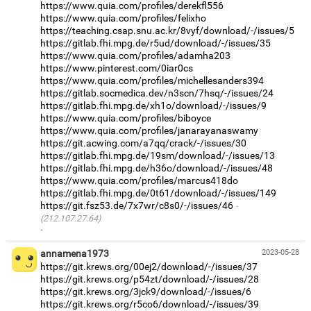
https://www.quia.com/profiles/derekfl556
https://www.quia.com/profiles/felixho
https://teaching.csap.snu.ac.kr/8vyf/download/-/issues/5
https://gitlab.fhi.mpg.de/r5ud/download/-/issues/35
https://www.quia.com/profiles/adamha203
https://www.pinterest.com/0iar0cs
https://www.quia.com/profiles/michellesanders394
https://gitlab.socmedica.dev/n3scn/7hsq/-/issues/24
https://gitlab.fhi.mpg.de/xh1o/download/-/issues/9
https://www.quia.com/profiles/biboyce
https://www.quia.com/profiles/janarayanaswamy
https://git.acwing.com/a7qq/crack/-/issues/30
https://gitlab.fhi.mpg.de/19sm/download/-/issues/13
https://gitlab.fhi.mpg.de/h36o/download/-/issues/48
https://www.quia.com/profiles/marcus418do
https://gitlab.fhi.mpg.de/0t61/download/-/issues/149
https://git.fsz53.de/7x7wr/c8s0/-/issues/46
(212.107.27.64)
·
annamena1973
2023-05-28
https://git.krews.org/00ej2/download/-/issues/37
https://git.krews.org/p54zt/download/-/issues/28
https://git.krews.org/3jck9/download/-/issues/6
https://git.krews.org/r5co6/download/-/issues/39