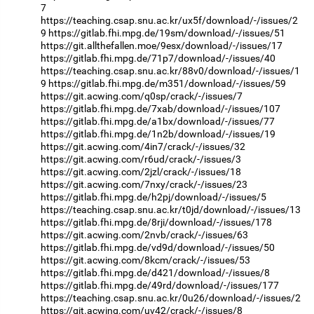
7
https://teaching.csap.snu.ac.kr/ux5f/download/-/issues/2
9
https://gitlab.fhi.mpg.de/19sm/download/-/issues/51
https://git.allthefallen.moe/9esx/download/-/issues/17
https://gitlab.fhi.mpg.de/71p7/download/-/issues/40
https://teaching.csap.snu.ac.kr/88v0/download/-/issues/1
9
https://gitlab.fhi.mpg.de/m351/download/-/issues/59
https://git.acwing.com/q0sp/crack/-/issues/7
https://gitlab.fhi.mpg.de/7xab/download/-/issues/107
https://gitlab.fhi.mpg.de/a1bx/download/-/issues/77
https://gitlab.fhi.mpg.de/1n2b/download/-/issues/19
https://git.acwing.com/4in7/crack/-/issues/32
https://git.acwing.com/r6ud/crack/-/issues/3
https://git.acwing.com/2jzl/crack/-/issues/18
https://git.acwing.com/7nxy/crack/-/issues/23
https://gitlab.fhi.mpg.de/h2pj/download/-/issues/5
https://teaching.csap.snu.ac.kr/t0jd/download/-/issues/13
https://gitlab.fhi.mpg.de/8rji/download/-/issues/178
https://git.acwing.com/2nvb/crack/-/issues/63
https://gitlab.fhi.mpg.de/vd9d/download/-/issues/50
https://git.acwing.com/8kcm/crack/-/issues/53
https://gitlab.fhi.mpg.de/d421/download/-/issues/8
https://gitlab.fhi.mpg.de/49rd/download/-/issues/177
https://teaching.csap.snu.ac.kr/0u26/download/-/issues/2
https://git.acwing.com/uv42/crack/-/issues/8