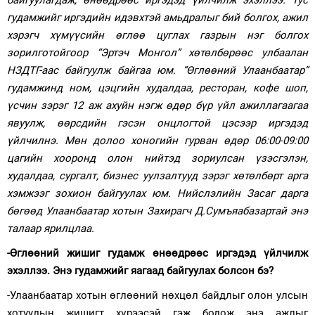
байгуулагдаж, өнөөдрөөс иргэдэд үйлчилж эхэллээ. Тус
гудамжийг иргэдийн идэвхтэй амьдралыг бий болгох, ажил
Зурхай
хэрэгч хүмүүсийн өглөө цуглах газрын нэг болгох
зорилготойгоор “Эртэч Монгол” хөтөлбөрөөс улбаалан
НЗДТГ-аас байгуулж байгаа юм. “Өглөөний Улаанбаатар”
гудамжинд ном, цэцгийн худалдаа, ресторан, кофе шоп,
үсчин зэрэг 12 аж ахуйн нэгж өдөр бүр үйл ажиллагаагаа
явуулж, өөрсдийн гэсэн онцлогтой цэсээр иргэдэд
үйлчилнэ. Мөн долоо хоногийн гурван өдөр 06:00-09:00
цагийн хооронд олон нийтэд зориулсан үзэсгэлэн,
худалдаа, сургалт, бизнес уулзалтууд зэрэг хөтөлбөрт арга
хэмжээг зохион байгуулах юм. Нийслэлийн Засаг дарга
бөгөөд Улаанбаатар хотын Захирагч Д.Сумъяабазартай энэ
талаар ярилцлаа.
-Өглөөний жишиг гудамж өнөөдрөөс иргэдэд үйлчилж
эхэллээ. Энэ гудамжийг яагаад байгуулах болсон бэ?
-Улаанбаатар хотын өглөөний нөхцөл байдлыг олон улсын
хотуудын жишигт хүрээсэй гэж бодож энэ ажлыг