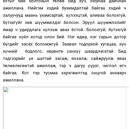
хотыг бий болгохын төлөө бид хүч, оюунаа дайчлан
ажиллана. Нийгэм хэдий бухимдалтай байгаа хэдий ч
залуучууд маань ухамсартай, хүлээцтэй, аливаа болохгүй,
бүтэхгүйг зөв шүүмжилдэг болсон. Эрүүл шүүмжлэлийг
ямар ч удирдлага хүлээж авах ёстой. Болохгүй, бүтэхгүй
байгаа зүйл хотод олон бий. Нэг өдөр, нэг сарын дотор
бүгдийг засах боломжгүй. Заавал тодорхой хугацаа, хүн
хүчний бодлого, хөрөнгө санхүү шаардлагатай. Бид
тэдгээрийг үе шаттай засаж, янзалж, сайжруулж явах
төлөвлөгөөтэй ажиллаж, тэр ч дагуу үүрэг, чиглэл өгч
байгаа. Хот тэр тусмаа хэрэгжилтэд онцгой анхаарч
ажиллана.