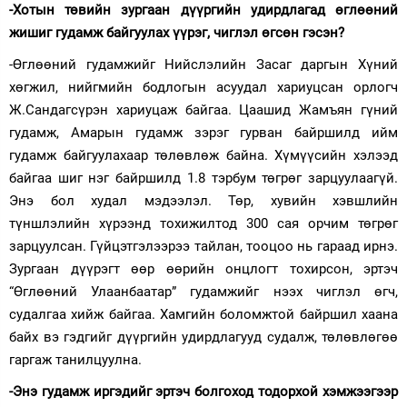
-Хотын төвийн зургаан дүүргийн удирдлагад өглөөний
жишиг гудамж байгуулах үүрэг, чиглэл өгсөн гэсэн?
-Өглөөний гудамжийг Нийслэлийн Засаг даргын Хүний
хөгжил, нийгмийн бодлогын асуудал хариуцсан орлогч
Ж.Сандагсүрэн хариуцаж байгаа. Цаашид Жамъян гүний
гудамж, Амарын гудамж зэрэг гурван байршилд ийм
гудамж байгуулахаар төлөвлөж байна. Хүмүүсийн хэлээд
байгаа шиг нэг байршилд 1.8 тэрбум төгрөг зарцуулаагүй.
Энэ бол худал мэдээлэл. Төр, хувийн хэвшлийн
түншлэлийн хүрээнд тохижилтод 300 сая орчим төгрөг
зарцуулсан. Гүйцэтгэлээрээ тайлан, тооцоо нь гараад ирнэ.
Зургаан дүүрэгт өөр өөрийн онцлогт тохирсон, эртэч
“Өглөөний Улаанбаатар” гудамжийг нээх чиглэл өгч,
судалгаа хийж байгаа. Хамгийн боломжтой байршил хаана
байх вэ гэдгийг дүүргийн удирдлагууд судалж, төлөвлөгөө
гаргаж танилцуулна.
-Энэ гудамж иргэдийг эртэч болгоход тодорхой хэмжээгээр