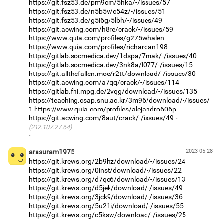
https://git.fsz53.de/pm9cm/5hka/-/issues/57
https://git.fsz53.de/n5b5v/c54z/-/issues/51
https://git.fsz53.de/g5i6g/5lbh/-/issues/49
https://git.acwing.com/h8re/crack/-/issues/59
https://www.quia.com/profiles/g275whalen
https://www.quia.com/profiles/richardan198
https://gitlab.socmedica.dev/1dspa/7mak/-/issues/40
https://gitlab.socmedica.dev/3nk8a/l077/-/issues/15
https://git.allthefallen.moe/r2tt/download/-/issues/30
https://git.acwing.com/a7qq/crack/-/issues/114
https://gitlab.fhi.mpg.de/2vqg/download/-/issues/135
https://teaching.csap.snu.ac.kr/3m96/download/-/issues/
1
https://www.quia.com/profiles/alejandro606p
https://git.acwing.com/8aut/crack/-/issues/49
(212.107.27.64)
·
arasuram1975
2023-05-28
https://git.krews.org/2b9hz/download/-/issues/24
https://git.krews.org/0inst/download/-/issues/22
https://git.krews.org/d7qc6/download/-/issues/13
https://git.krews.org/d5jek/download/-/issues/49
https://git.krews.org/3jck9/download/-/issues/36
https://git.krews.org/5u21i/download/-/issues/55
https://git.krews.org/c5ksw/download/-/issues/25