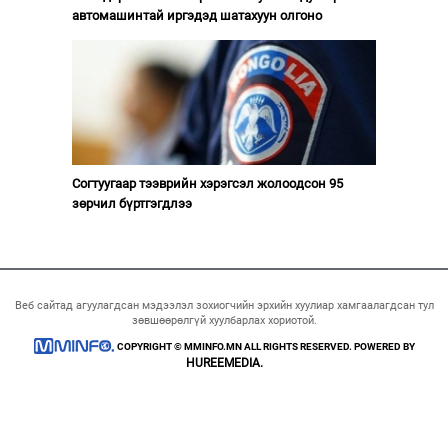
автомашинтай иргэдэд шатахуун олгоно
Согтуугаар тээврийн хэрэгсэл жолоодсон 95
зөрчил бүртгэгдлээ
Веб сайтад агуулагдсан мэдээлэл зохиогчийн эрхийн хуулиар хамгаалагдсан тул
зөвшөөрөлгүй хуулбарлах хориотой.
COPYRIGHT © MMINFO.MN ALL RIGHTS RESERVED. POWERED BY
HUREEMEDIA.