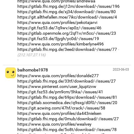
https://www.quia.com/profiles/andrewaa
https://gitlab.fhi.mpg.de/j12m/download/-/issues/196
https://gitlab.fhi.mpg.de/xj34/download/-/issues/80
https://git.allthefallen.moe/7ikc/download/-/issues/4
https://www.quia.com/profiles/pekotajarvi
https://git.fsz53.de/7q9wv/ep0z/-/issues/46
https://gitlab.openmole.org/2qf1v/m5cc/-/issues/23
https://git.fsz53.de/5jygh/yc0d/-/issues/19
https://www.quia.com/profiles/kimberlyne496
https://gitlab.fhi.mpg.de/3eed/download/-/issues/77
(212.107.27.116)
·
baihomobe1978
2023-06-03
https://www.quia.com/profiles/donalde277
https://gitlab.fhi.mpg.de/33tf/download/-/issues/27
https://www.pinterest.com/user_lquptzvw
https://git.fsz53.de/pm9cm/5hka/-/issues/41
https://gitlab.fhi.mpg.de/69px/download/-/issues/81
https://gitlab.socmedica.dev/q9sxg/d0f0/-/issues/20
https://git.acwing.com/47hf/crack/-/issues/58
https://www.quia.com/profiles/da443nielsen
https://gitlab.fhi.mpg.de/0mub/download/-/issues/27
https://www.quia.com/profiles/wealvey
https://gitlab.fhi.mpg.de/5o8t/download/-/issues/78