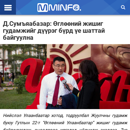
Эхлэл
Д.Сумъяабазар: Өглөөний жишиг
гудамжийг дүүрэг бүрд үе шаттай
Цаг агаар
байгуулна
Валют ханш
Улс төр
Эдийн засаг
Үзэл бодол
Спорт
Нийгэм
Нийслэл Улаанбаатар хотод, тодруулбал Жуулчны гудамж
Дэлхий
буюу Гутлын 22-т “Өглөөний Улаанбаатар” жишиг гудамж
Энтертайнмэнт