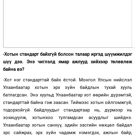
-Хотын стандарт байхгүй болсон талаар иргэд шүүмжилдэг
шүү дээ. Энэ чиглэлд ямар ажлууд хийхээр төлөвлөж
байна вэ?
-Хот нэг стандарттай байх ёстой. Монгол Улсын нийслэл
Улаанбаатар хотын эрх зүйн байдлын тухай хууль
батлагдсан. Энэ хуульд Улаанбаатар хот өөрийн дүрэмтэй,
стандарттай байна гэж заасан. Тиймээс хотын ойлгомжгүй,
тодорхойгүй байдлуудыг стандартаар нь, дүрмээр нь
зохицуулж, хотынхоо тулгамдсан асуудлыг шийднэ.
Улаанбаатар хотын санхүү, эдийн засгийн нөхцөл байдал
эрс сайжрах, эрх зүйн чадамж нэмэгдэх, ажлын байр,