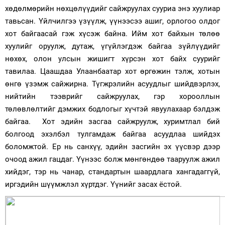
хөдөлмөрийн нөхцөлүүдийг сайжруулах сууриа энэ хуулиар
тавьсан. Үйлчилгээ үзүүлж, үүнээсээ ашиг, орлогоо олдог
хот байгаасай гэж хүсэж байна. Ийм хот байхын төлөө
хуулийг оруулж, дутаж, үгүйлэгдэж байгаа зүйлүүдийг
нөхөх, олон улсын жишигт хүрсэн хот байх суурийг
тавилаа. Цаашдаа Улаанбаатар хот өргөжин тэлж, хотын
өнгө үзэмж сайжирна. Түгжрэлийн асуудлыг шийдвэрлэх,
нийтийн тээврийг сайжруулах, гэр хорооллын
төлөвлөлтийг дэмжих бодлогыг хүчтэй явуулахаар бэлдэж
байгаа. Хот эдийн засгаа сайжруулж, хуримтлал бий
болгоод эхэлбэл тулгамдаж байгаа асуудлаа шийдэх
боломжтой. Ер нь санхүү, эдийн засгийн эх үүсвэр дээр
очоод ажил гацдаг. Үүнээс болж мөнгөндөө тааруулж ажил
хийдэг, тэр нь чанар, стандартын шаардлага хангадаггүй,
иргэдийн шүүмжлэл хүртдэг. Үүнийг засах ёстой.