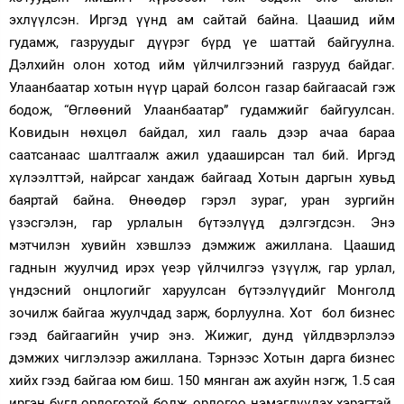
эхлүүлсэн. Иргэд үүнд ам сайтай байна. Цаашид ийм
гудамж, газруудыг дүүрэг бүрд үе шаттай байгуулна.
Дэлхийн олон хотод ийм үйлчилгээний газрууд байдаг.
Улаанбаатар хотын нүүр царай болсон газар байгаасай гэж
бодож, “Өглөөний Улаанбаатар” гудамжийг байгуулсан.
Ковидын нөхцөл байдал, хил гааль дээр ачаа бараа
саатсанаас шалтгаалж ажил удааширсан тал бий. Иргэд
хүлээлттэй, найрсаг хандаж байгаад Хотын даргын хувьд
баяртай байна. Өнөөдөр гэрэл зураг, уран зургийн
үзэсгэлэн, гар урлалын бүтээлүүд дэлгэгдсэн. Энэ
мэтчилэн хувийн хэвшлээ дэмжиж ажиллана. Цаашид
гаднын жуулчид ирэх үеэр үйлчилгээ үзүүлж, гар урлал,
үндэсний онцлогийг харуулсан бүтээлүүдийг Монголд
зочилж байгаа жуулчдад зарж, борлуулна. Хот бол бизнес
гээд байгаагийн учир энэ. Жижиг, дунд үйлдвэрлэлээ
дэмжих чиглэлээр ажиллана. Тэрнээс Хотын дарга бизнес
хийх гээд байгаа юм биш. 150 мянган аж ахуйн нэгж, 1.5 сая
иргэн бүгд орлоготой болж, орлогоо нэмэгдүүлэх хэрэгтэй.