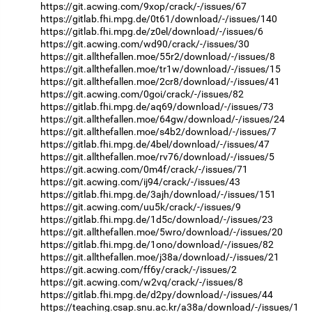
https://git.acwing.com/9xop/crack/-/issues/67
https://gitlab.fhi.mpg.de/0t61/download/-/issues/140
https://gitlab.fhi.mpg.de/z0el/download/-/issues/6
https://git.acwing.com/wd90/crack/-/issues/30
https://git.allthefallen.moe/55r2/download/-/issues/8
https://git.allthefallen.moe/tr1w/download/-/issues/15
https://git.allthefallen.moe/2cr8/download/-/issues/41
https://git.acwing.com/0goi/crack/-/issues/82
https://gitlab.fhi.mpg.de/aq69/download/-/issues/73
https://git.allthefallen.moe/64gw/download/-/issues/24
https://git.allthefallen.moe/s4b2/download/-/issues/7
https://gitlab.fhi.mpg.de/4bel/download/-/issues/47
https://git.allthefallen.moe/rv76/download/-/issues/5
https://git.acwing.com/0m4f/crack/-/issues/71
https://git.acwing.com/ij94/crack/-/issues/43
https://gitlab.fhi.mpg.de/3ajh/download/-/issues/151
https://git.acwing.com/uu5k/crack/-/issues/9
https://gitlab.fhi.mpg.de/1d5c/download/-/issues/23
https://git.allthefallen.moe/5wro/download/-/issues/20
https://gitlab.fhi.mpg.de/1ono/download/-/issues/82
https://git.allthefallen.moe/j38a/download/-/issues/21
https://git.acwing.com/ff6y/crack/-/issues/2
https://git.acwing.com/w2vq/crack/-/issues/8
https://gitlab.fhi.mpg.de/d2py/download/-/issues/44
https://teaching.csap.snu.ac.kr/a38a/download/-/issues/1