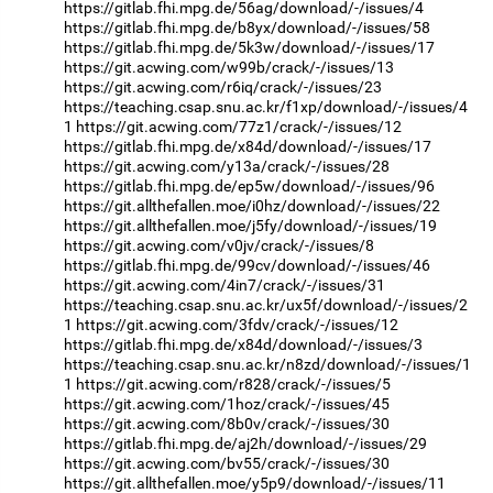
https://gitlab.fhi.mpg.de/56ag/download/-/issues/4
https://gitlab.fhi.mpg.de/b8yx/download/-/issues/58
https://gitlab.fhi.mpg.de/5k3w/download/-/issues/17
https://git.acwing.com/w99b/crack/-/issues/13
https://git.acwing.com/r6iq/crack/-/issues/23
https://teaching.csap.snu.ac.kr/f1xp/download/-/issues/4
1
https://git.acwing.com/77z1/crack/-/issues/12
https://gitlab.fhi.mpg.de/x84d/download/-/issues/17
https://git.acwing.com/y13a/crack/-/issues/28
https://gitlab.fhi.mpg.de/ep5w/download/-/issues/96
https://git.allthefallen.moe/i0hz/download/-/issues/22
https://git.allthefallen.moe/j5fy/download/-/issues/19
https://git.acwing.com/v0jv/crack/-/issues/8
https://gitlab.fhi.mpg.de/99cv/download/-/issues/46
https://git.acwing.com/4in7/crack/-/issues/31
https://teaching.csap.snu.ac.kr/ux5f/download/-/issues/2
1
https://git.acwing.com/3fdv/crack/-/issues/12
https://gitlab.fhi.mpg.de/x84d/download/-/issues/3
https://teaching.csap.snu.ac.kr/n8zd/download/-/issues/1
1
https://git.acwing.com/r828/crack/-/issues/5
https://git.acwing.com/1hoz/crack/-/issues/45
https://git.acwing.com/8b0v/crack/-/issues/30
https://gitlab.fhi.mpg.de/aj2h/download/-/issues/29
https://git.acwing.com/bv55/crack/-/issues/30
https://git.allthefallen.moe/y5p9/download/-/issues/11