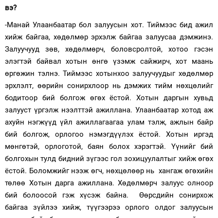
вэ?
-Манай Улаанбаатар бол залуусын хот. Тиймээс бид ажил
хийж байгаа, хөдөлмөр эрхэлж байгаа залуусаа дэмжинэ.
Залуучууд зөв, хөдөлмөрч, боловсролтой, хотоо гэсэн
элэгтэй байвал хотын өнгө үзэмж сайжирч, хот маань
өргөжин тэлнэ. Тиймээс хотынхоо залуучуудыг хөдөлмөр
эрхлэлт, өөрийн сонирхлоор нь дэмжих тийм нөхцөлийг
бодитоор бий болгож өгөх ёстой. Хотын даргын хувьд
залууст үргэлж нээлттэй ажиллана. Улаанбаатар хотод аж
ахуйн нэгжүүд үйл ажиллагаагаа улам тэлж, ажлын байр
бий болгож, орлогоо нэмэгдүүлэх ёстой. Хотын иргэд
мөнгөтэй, орлоготой, баян болох хэрэгтэй. Үүнийг бий
болгохын тулд бидний зүгээс гол зохицуулалтыг хийж өгөх
ёстой. Боломжийг нээж өгч, нөхцөлөөр нь хангаж өгөхийн
төлөө Хотын дарга ажиллана. Хөдөлмөрч залуус олноор
бий болоосой гэж хүсэж байна. Өөрсдийн сонирхож
байгаа зүйлээ хийж, түүгээрээ орлого олдог залуусын