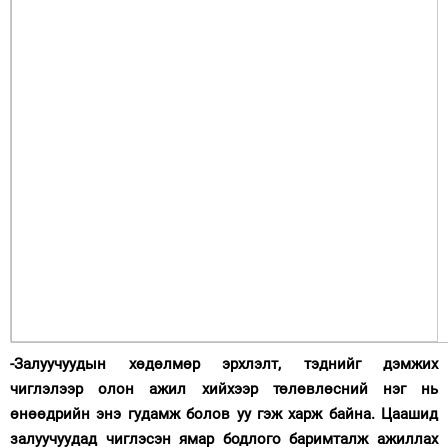
-Залуучуудын хөдөлмөр эрхлэлт, тэднийг дэмжих
чиглэлээр олон ажил хийхээр төлөвлөсний нэг нь
өнөөдрийн энэ гудамж болов уу гэж харж байна. Цаашид
залуучуудад чиглэсэн ямар бодлого баримталж ажиллах