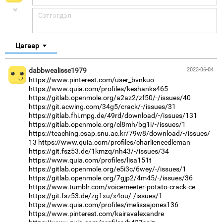
Цагаар
dabbwealisse1979
2023-06-04
https://www.pinterest.com/user_bvnkuo
https://www.quia.com/profiles/keshanks465
https://gitlab.openmole.org/a2az2/zf50/-/issues/40
https://git.acwing.com/34g5/crack/-/issues/31
https://gitlab.fhi.mpg.de/49rd/download/-/issues/131
https://gitlab.openmole.org/cl8mh/bg1i/-/issues/1
https://teaching.csap.snu.ac.kr/79w8/download/-/issues/
13
https://www.quia.com/profiles/charlieneedleman
https://git.fsz53.de/1kmzq/nh43/-/issues/34
https://www.quia.com/profiles/lisa151t
https://gitlab.openmole.org/e5i3c/6wey/-/issues/1
https://gitlab.openmole.org/7gjp2/4m45/-/issues/36
https://www.tumblr.com/voicemeeter-potato-crack-ce
https://git.fsz53.de/zg1xu/x4ou/-/issues/1
https://www.quia.com/profiles/melissajones136
https://www.pinterest.com/kairavalexandre