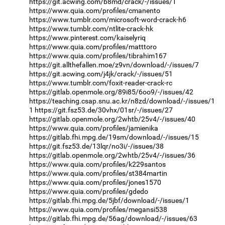
https://git.acwing.com/b8md/crack/-/issues/1
https://www.quia.com/profiles/cmanento
https://www.tumblr.com/microsoft-word-crack-h6
https://www.tumblr.com/ntlite-crack-hk
https://www.pinterest.com/kaiselyriq
https://www.quia.com/profiles/matttoro
https://www.quia.com/profiles/tibrahim167
https://git.allthefallen.moe/z9vn/download/-/issues/7
https://git.acwing.com/j4jk/crack/-/issues/51
https://www.tumblr.com/foxit-reader-crack-rc
https://gitlab.openmole.org/89i85/6oo9/-/issues/42
https://teaching.csap.snu.ac.kr/n8zd/download/-/issues/1
1
https://git.fsz53.de/30vhx/01sr/-/issues/27
https://gitlab.openmole.org/2whtb/25v4/-/issues/40
https://www.quia.com/profiles/jamienika
https://gitlab.fhi.mpg.de/19sm/download/-/issues/15
https://git.fsz53.de/13lqr/no3i/-/issues/38
https://gitlab.openmole.org/2whtb/25v4/-/issues/36
https://www.quia.com/profiles/k229santos
https://www.quia.com/profiles/st384martin
https://www.quia.com/profiles/jones1570
https://www.quia.com/profiles/gdedo
https://gitlab.fhi.mpg.de/5jbf/download/-/issues/1
https://www.quia.com/profiles/megansi538
https://gitlab.fhi.mpg.de/56ag/download/-/issues/63