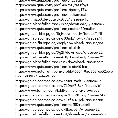
https://www.quia.com/profiles/b427saiz
https://www.quia.com/profiles/mayratafoya
https://www.quia.com/profiles/tripathy174
https://www.quia.com/profiles/nathancecil
https://git.fsz53.de/u0uvo/z653/-/issues/10
https://git.allthefallen.moe/7xho/download/-/issues/23
https://www.quia.com/profiles/jessica450muller
https://gitlab.fhi.mpg.de/8rji/download/-/issues/178
https://gitlab.socmedica.dev/00srb/1owc/-/issues/4
https://gitlab.fhi.mpg.de/v6gd/download/-/issues/53
https://www.quia.com/profiles/tokulick
https://gitlab.fhi.mpg.de/3g2f/download/-/issues/22
https://git.allthefallen.moe/e6i8/download/-/issues/23
https://git.allthefallen.moe/hi5l/download/-/issues/29
https://www.quia.com/profiles/felicia404ca
https://www.noteflight.com/profile/6004f9ad859fce52eefe
0793b839f746afea95a2
https://gitlab.socmedica.dev/et05r/z4df/-/issues/36
https://gitlab.socmedica.dev/7k9nj/7t3z/-/issues/61
https://www.tumblr.com/iobit-uninstaller-pro-cragt
https://gitlab.socmedica.dev/m7f6m/05sz/-/issues/47
https://gitlab.socmedica.dev/e9zf9/4upd/-/issues/66
https://www.quia.com/profiles/ma552russell
https://gitlab.socmedica.dev/4tjou/c9jj/-/issues/32
https://git.allthefallen.moe/1zxt/download/-/issues/25