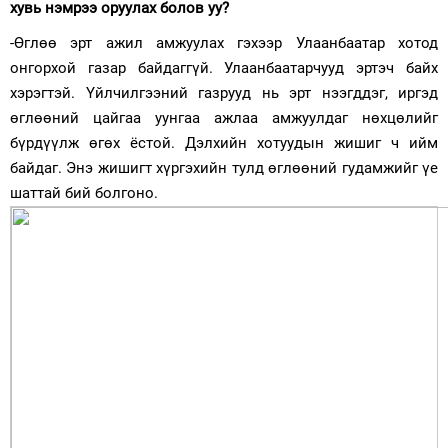
хувь нэмрээ оруулах болов уу?
-Өглөө эрт ажил амжуулах гэхээр Улаанбаатар хотод
онгорхой газар байдаггүй. Улаанбаатарчууд эртэч байх
хэрэгтэй. Үйлчилгээний газрууд нь эрт нээгддэг, иргэд
өглөөний цайгаа уунгаа ажлаа амжуулдаг нөхцөлийг
бүрдүүлж өгөх ёстой. Дэлхийн хотуудын жишиг ч ийм
байдаг. Энэ жишигт хүргэхийн тулд өглөөний гудамжийг үе
шаттай бий болгоно.