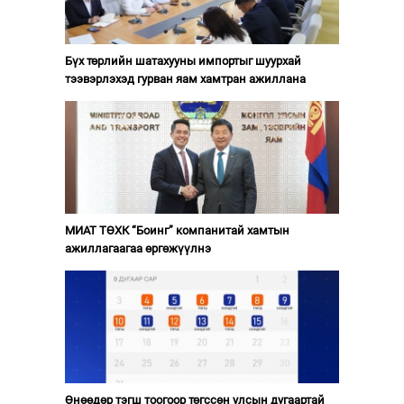
Бүх төрлийн шатахууны импортыг шуурхай
тээвэрлэхэд гурван яам хамтран ажиллана
МИАТ ТӨХК “Боинг” компанитай хамтын
ажиллагаагаа өргөжүүлнэ
Өнөөдөр тэгш тоогоор төгссөн улсын дугаартай