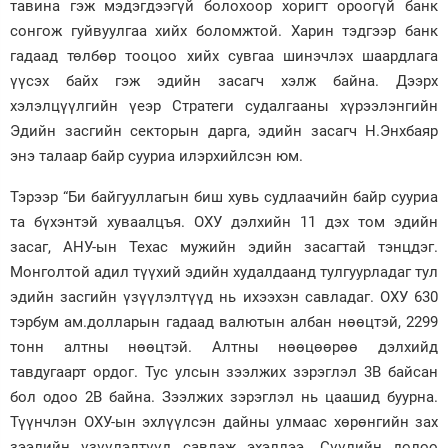
тавина гэж мэдэгдээгүй болохоор хоригт ороогүй банк
сонгож гуйвуулгаа хийх боломжтой. Харин тэдгээр банк
гадаад төлбөр тооцоо хийх сувгаа шинэчлэх шаардлага
үүсэх байх гэж эдийн засагч хэлж байна. Дээрх
хэлэлцүүлгийн үеэр Стратеги судалгааны хүрээлэнгийн
Эдийн засгийн секторын дарга, эдийн засагч Н.Энхбаяр
энэ талаар байр сууриа илэрхийлсэн юм.
Тэрээр “Би байгууллагын биш хувь судлаачийн байр сууриа
та бүхэнтэй хуваалцъя. ОХУ дэлхийн 11 дэх том эдийн
засаг, АНУ-ын Техас мужийн эдийн засагтай тэнцдэг.
Монголтой адил түүхий эдийн худалдаанд тулгуурладаг тул
эдийн засгийн үзүүлэлтүүд нь ихээхэн савладаг. ОХУ 630
тэрбум ам.долларын гадаад валютын албан нөөцтэй, 2299
тонн алтны нөөцтэй. Алтны нөөцөөрөө дэлхийд
тавдугаарт ордог. Тус улсын зээлжих зэрэглэл 3В байсан
бол одоо 2В байна. Зээлжих зэрэглэл нь цаашид буурна.
Түүнчлэн ОХУ-ын эхлүүлсэн дайны улмаас хөрөнгийн зах
зээлийн үзүүлэлтүүд савлаж эхэллээ. Сүүлийн долоо