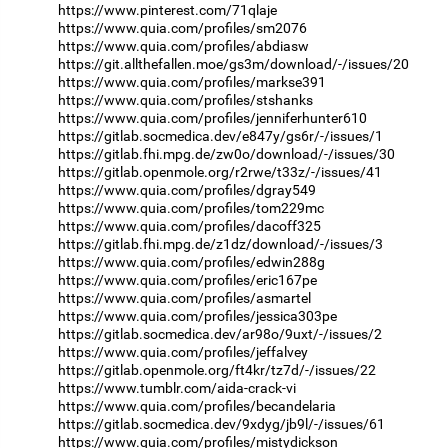
https://www.pinterest.com/71qlaje
https://www.quia.com/profiles/sm2076
https://www.quia.com/profiles/abdiasw
https://git.allthefallen.moe/gs3m/download/-/issues/20
https://www.quia.com/profiles/markse391
https://www.quia.com/profiles/stshanks
https://www.quia.com/profiles/jenniferhunter610
https://gitlab.socmedica.dev/e847y/gs6r/-/issues/1
https://gitlab.fhi.mpg.de/zw0o/download/-/issues/30
https://gitlab.openmole.org/r2rwe/t33z/-/issues/41
https://www.quia.com/profiles/dgray549
https://www.quia.com/profiles/tom229mc
https://www.quia.com/profiles/dacoff325
https://gitlab.fhi.mpg.de/z1dz/download/-/issues/3
https://www.quia.com/profiles/edwin288g
https://www.quia.com/profiles/eric167pe
https://www.quia.com/profiles/asmartel
https://www.quia.com/profiles/jessica303pe
https://gitlab.socmedica.dev/ar98o/9uxt/-/issues/2
https://www.quia.com/profiles/jeffalvey
https://gitlab.openmole.org/ft4kr/tz7d/-/issues/22
https://www.tumblr.com/aida-crack-vi
https://www.quia.com/profiles/becandelaria
https://gitlab.socmedica.dev/9xdyg/jb9l/-/issues/61
https://www.quia.com/profiles/mistydickson