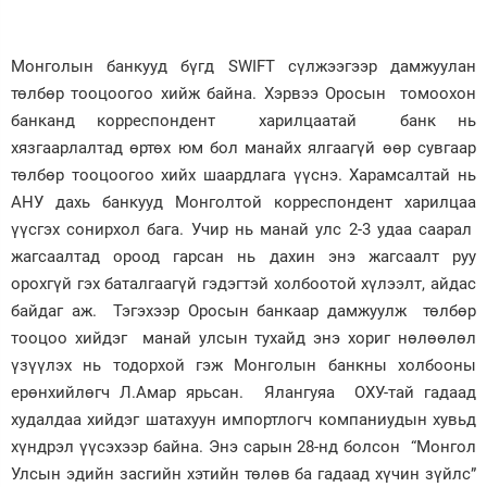
Монголын банкууд бүгд SWIFT сүлжээгээр дамжуулан
төлбөр тооцоогоо хийж байна. Хэрвээ Оросын томоохон
банканд корреспондент харилцаатай банк нь
хязгаарлалтад өртөх юм бол манайх ялгаагүй өөр сувгаар
төлбөр тооцоогоо хийх шаардлага үүснэ. Харамсалтай нь
АНУ дахь банкууд Монголтой корреспондент харилцаа
үүсгэх сонирхол бага. Учир нь манай улс 2-3 удаа саарал
жагсаалтад ороод гарсан нь дахин энэ жагсаалт руу
орохгүй гэх баталгаагүй гэдэгтэй холбоотой хүлээлт, айдас
байдаг аж. Тэгэхээр Оросын банкаар дамжуулж төлбөр
тооцоо хийдэг манай улсын тухайд энэ хориг нөлөөлөл
үзүүлэх нь тодорхой гэж Монголын банкны холбооны
ерөнхийлөгч Л.Амар ярьсан. Ялангуяа ОХУ-тай гадаад
худалдаа хийдэг шатахуун импортлогч компаниудын хувьд
хүндрэл үүсэхээр байна. Энэ сарын 28-нд болсон “Монгол
Улсын эдийн засгийн хэтийн төлөв ба гадаад хүчин зүйлс”