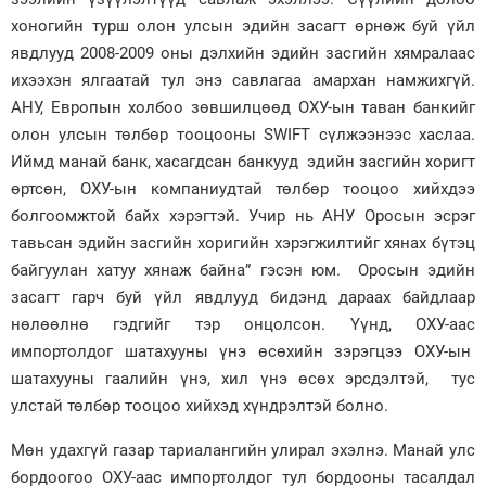
хоногийн турш олон улсын эдийн засагт өрнөж буй үйл
явдлууд 2008-2009 оны дэлхийн эдийн засгийн хямралаас
ихээхэн ялгаатай тул энэ савлагаа амархан намжихгүй.
АНУ, Европын холбоо зөвшилцөөд ОХУ-ын таван банкийг
олон улсын төлбөр тооцооны SWIFT сүлжээнээс хаслаа.
Иймд манай банк, хасагдсан банкууд эдийн засгийн хоригт
өртсөн, ОХУ-ын компаниудтай төлбөр тооцоо хийхдээ
болгоомжтой байх хэрэгтэй. Учир нь АНУ Оросын эсрэг
тавьсан эдийн засгийн хоригийн хэрэгжилтийг хянах бүтэц
байгуулан хатуу хянаж байна” гэсэн юм. Оросын эдийн
засагт гарч буй үйл явдлууд бидэнд дараах байдлаар
нөлөөлнө гэдгийг тэр онцолсон. Үүнд, ОХУ-аас
импортолдог шатахууны үнэ өсөхийн зэрэгцээ ОХУ-ын
шатахууны гаалийн үнэ, хил үнэ өсөх эрсдэлтэй, тус
улстай төлбөр тооцоо хийхэд хүндрэлтэй болно.
Мөн удахгүй газар тариалангийн улирал эхэлнэ. Манай улс
бордоогоо ОХУ-аас импортолдог тул бордооны тасалдал