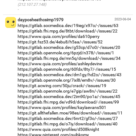
(212.107.27.148)
·
dayposheathcsimp1979
2023-06-04
https://gitlab.socmedica.dev/19ieg/x97o/-/issues/63
https://gitlab.fhi.mpg.de/8tbt/download/-/issues/22
https://www.quia.com/profiles/da610perry
https://git.fsz53.de/4ebu8/h5aa/-/issues/52
https://gitlab.socmedica.dev/g53cp/d7o0/-/issues/20
https://gitlab.openmole.org/6pzjd/n378/-/issues/1
https://gitlab.fhi.mpg.de/mn5q/download/-/issues/34
https://www.quia.com/profiles/ashleydevine
https://gitlab.openmole.org/60fdx/8ty7/-/issues/15
https://gitlab.socmedica.dev/dm1gy/hd2o/-/issues/43
https://gitlab.openmole.org/7ixl8/em8v/-/issues/30
https://git.acwing.com/50ju/crack/-/issues/19
https://gitlab.openmole.org/e7gip/aw8n/-/issues/22
https://gitlab.socmedica.dev/2im90/po1a/-/issues/45
https://gitlab.fhi.mpg.de/vd9d/download/-/issues/99
https://www.quia.com/profiles/kaylaevans501
https://git.allthefallen.moe/98es/download/-/issues/11
https://gitlab.socmedica.dev/6nrt2/gf3o/-/issues/27
https://gitlab.fhi.mpg.de/o7iy/download/-/issues/40
https://www.quia.com/profiles/d508knight
https://www.pinterest.com/guibkomy