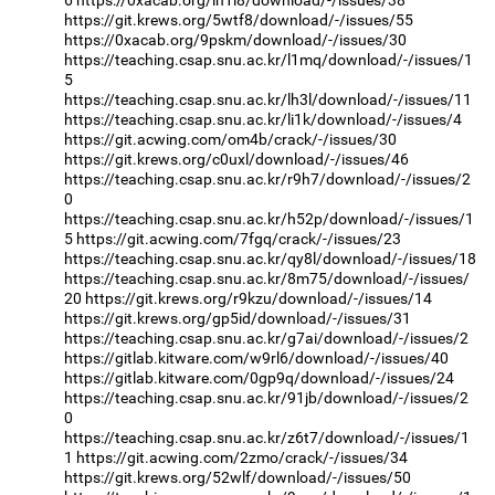
6
https://0xacab.org/ih1i8/download/-/issues/38
https://git.krews.org/5wtf8/download/-/issues/55
https://0xacab.org/9pskm/download/-/issues/30
https://teaching.csap.snu.ac.kr/l1mq/download/-/issues/1
5
https://teaching.csap.snu.ac.kr/lh3l/download/-/issues/11
https://teaching.csap.snu.ac.kr/li1k/download/-/issues/4
https://git.acwing.com/om4b/crack/-/issues/30
https://git.krews.org/c0uxl/download/-/issues/46
https://teaching.csap.snu.ac.kr/r9h7/download/-/issues/2
0
https://teaching.csap.snu.ac.kr/h52p/download/-/issues/1
5
https://git.acwing.com/7fgq/crack/-/issues/23
https://teaching.csap.snu.ac.kr/qy8l/download/-/issues/18
https://teaching.csap.snu.ac.kr/8m75/download/-/issues/
20
https://git.krews.org/r9kzu/download/-/issues/14
https://git.krews.org/gp5id/download/-/issues/31
https://teaching.csap.snu.ac.kr/g7ai/download/-/issues/2
https://gitlab.kitware.com/w9rl6/download/-/issues/40
https://gitlab.kitware.com/0gp9q/download/-/issues/24
https://teaching.csap.snu.ac.kr/91jb/download/-/issues/2
0
https://teaching.csap.snu.ac.kr/z6t7/download/-/issues/1
1
https://git.acwing.com/2zmo/crack/-/issues/34
https://git.krews.org/52wlf/download/-/issues/50