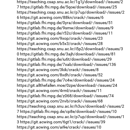
https://teaching.csap.snu.ac.kr/1g1j/download/-/issues/2
7
https://gitlab.fhi.mpg.de/5qoe/download/-/issues/25
https://teaching.csap.snu.ac.kr/p7up/download/-/issues/2
6
https://git.acwing.com/88kn/crack/-/issues/6
https://gitlab.fhi.mpg.de/0yra/download/-/issues/51
https://gitlab.fhi.mpg.de/9smw/download/-/issues/9
https://gitlab.fhi.mpg.de/r52c/download/-/issues/11
https://git.acwing.com/9xop/crack/-/issues/23
https://git.acwing.com/b5x3/crack/-/issues/28
https://teaching.csap.snu.ac.kr/i5p2/download/-/issues/3
0
https://gitlab.fhi.mpg.de/3ajh/download/-/issues/81
https://gitlab.fhi.mpg.de/iu6t/download/-/issues/29
https://gitlab.fhi.mpg.de/7xab/download/-/issues/136
https://git.acwing.com/3kik/crack/-/issues/8
https://git.acwing.com/8xdh/crack/-/issues/52
https://gitlab.fhi.mpg.de/7c4w/download/-/issues/24
https://git.allthefallen.moe/0zpe/download/-/issues/24
https://git.acwing.com/4rml/crack/-/issues/11
https://gitlab.fhi.mpg.de/z068/download/-/issues/74
https://git.acwing.com/2nvb/crack/-/issues/68
https://teaching.csap.snu.ac.kr/h3uv/download/-/issues/2
7
https://gitlab.fhi.mpg.de/cp8e/download/-/issues/10
https://teaching.csap.snu.ac.kr/p7up/download/-/issues/1
3
https://git.acwing.com/6gt1/crack/-/issues/39
https://git.acwing.com/ai9e/crack/-/issues/10