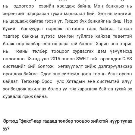
нь одоогоор хэвийн явагдаж байна. Мөн банкных нь
хөрөнгийг царцаасан тухай мэдээлэл бий. Энэ нь мөнгийг
нь царцааж байгаа гэсэн үг. Гэхдээ бүх банкийг нь биш. Нэр
бүхий банкуудыг нэрлэж тогтооно гээд байгаа. Тэгвэл
тэдгээр банкны зүгээс мөнгөн гүйлгээ хийхэд төвөгтэй
болж өөр хэлбэр сонгох хэрэгтэй болно. Харин энэ хориг
нь юаны төлбөр тооцоог хурдасгах дэм үзүүлэхэд
нөлөөлнө. Хятад улс 2015 оноос SWFIT-тэй өрсөлдөх CIPS
системийг бий болгож хөгжүүлэлт хийж дэлгэрүүлэхээр
оролдож байгаа. Одоо энэ системд цөөн тооны банк орсон
байдаг. Тэгэхээр Орос улс Хятадын энэ системтэй илүү
холбогдож ажиллах болов уу гэж харагдаж байгаа тухай эх
сурвалж ярьж байна.
Эргээд “факс”-аар гадаад төлбөр тооцоо хийхтэй нүүр тулах
уу?