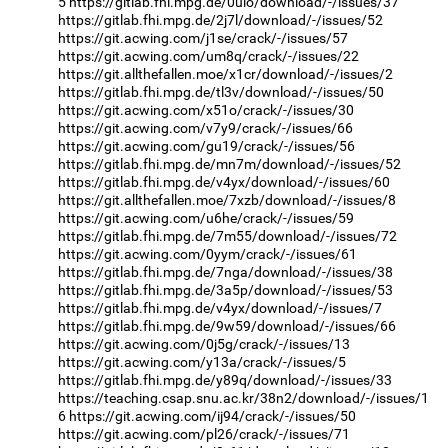
5
https://gitlab.fhi.mpg.de/0ulo/download/-/issues/37
https://gitlab.fhi.mpg.de/2j7l/download/-/issues/52
https://git.acwing.com/j1se/crack/-/issues/57
https://git.acwing.com/um8q/crack/-/issues/22
https://git.allthefallen.moe/x1cr/download/-/issues/2
https://gitlab.fhi.mpg.de/tl3v/download/-/issues/50
https://git.acwing.com/x51o/crack/-/issues/30
https://git.acwing.com/v7y9/crack/-/issues/66
https://git.acwing.com/gu19/crack/-/issues/56
https://gitlab.fhi.mpg.de/mn7m/download/-/issues/52
https://gitlab.fhi.mpg.de/v4yx/download/-/issues/60
https://git.allthefallen.moe/7xzb/download/-/issues/8
https://git.acwing.com/u6he/crack/-/issues/59
https://gitlab.fhi.mpg.de/7m55/download/-/issues/72
https://git.acwing.com/0yym/crack/-/issues/61
https://gitlab.fhi.mpg.de/7nga/download/-/issues/38
https://gitlab.fhi.mpg.de/3a5p/download/-/issues/53
https://gitlab.fhi.mpg.de/v4yx/download/-/issues/7
https://gitlab.fhi.mpg.de/9w59/download/-/issues/66
https://git.acwing.com/0j5g/crack/-/issues/13
https://git.acwing.com/y13a/crack/-/issues/5
https://gitlab.fhi.mpg.de/y89q/download/-/issues/33
https://teaching.csap.snu.ac.kr/38n2/download/-/issues/1
6
https://git.acwing.com/ij94/crack/-/issues/50
https://git.acwing.com/pl26/crack/-/issues/71