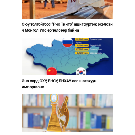
Оюу толгойгоос “Рио Тинто” ашиг хүртэж эхэлсэн
ч Монгол Улс өр төлсөөр байна
Энэ сард ОХУ, БНСУ, БНХАУ-аас шатахуун
импортлоно