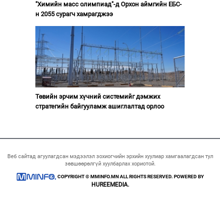
"Химийн масс олимпиад"-д Орхон аймгийн ЕБС-
н 2055 сурагч хамрагджээ
Төвийн эрчим хүчний системийг дэмжих
стратегийн байгууламж ашиглалтад орлоо
Веб сайтад агуулагдсан мэдээлэл зохиогчийн эрхийн хуулиар хамгаалагдсан тул
зөвшөөрөлгүй хуулбарлах хориотой.
COPYRIGHT © MMINFO.MN ALL RIGHTS RESERVED. POWERED BY
HUREEMEDIA.