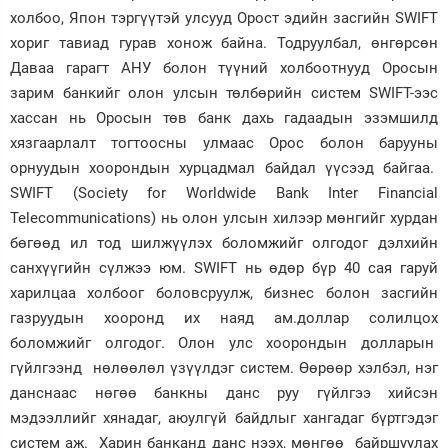
холбоо, Япон тэргүүтэй улсууд Орост эдийн засгийн SWIFT
Зурхай
хориг тавиад гурав хонож байна. Тодруулбал, өнгөрсөн
Даваа гарагт АНУ болон түүний холбоотнууд Оросын
зарим банкийг олон улсын төлбөрийн систем SWIFT-ээс
хассан нь Оросын төв банк дахь гадаадын эзэмшилд
хязгаарлалт тогтоосны улмаас Орос болон барууны
орнуудын хоорондын хурцадмал байдал үүсээд байгаа.
SWIFT (Society for Worldwide Bank Inter Financial
Telecommunications) нь олон улсын хилээр мөнгийг хурдан
бөгөөд ил тод шилжүүлэх боломжийг олгодог дэлхийн
санхүүгийн сүлжээ юм. SWIFT нь өдөр бүр 40 сая гаруй
харилцаа холбоог боловсруулж, бизнес болон засгийн
газруудын хооронд их наяд ам.доллар солилцох
боломжийг олгодог. Олон улс хоорондын долларын
гүйлгээнд нөлөөлөл үзүүлдэг систем. Өөрөөр хэлбэл, нэг
данснаас нөгөө банкны данс руу гүйлгээ хийсэн
мэдээллийг хянадаг, аюулгүй байдлыг хангадаг бүртгэдэг
систем аж. Харин банканд данс нээх, мөнгөө байршуулах