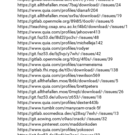
https://git.allthefallen.moe/7baj/download/-/issues/24
https://www.quia.com/profiles/dianafr204
https://git.allthefallen.moe/sx9a/download/-/issues/19
https://gitlab.openmole.org/89i85/6oo9/-/issues/6
https://teaching.csap.snu.ac.kr/l4b0/download/-/issues/1
https://www.quia.com/profiles/jehoover413
https://git.fsz53.de/l8d2l/po3v/-/issues/48
https://www.quia.com/profiles/michelleja142
https://www.quia.com/profiles/rodyer
https://git.fsz53.de/bj5vp/y7wh/-/issues/42
https://gitlab.openmole.org/t0rzj/4f0s/-/issues/39
https://www.quia.com/profiles/carmeneisma
https://gitlab.fhi.mpg.de/tl3v/download/-/issues/138
https://www.quia.com/profiles/rewilson569
https://git.allthefallen.moe/lb6k/download/-/issues/5
https://www.quia.com/profiles/brettpeters
https://git.allthefallen.moe/0mq6/download/-/issues/26
https://git.fsz53.de/u0uvo/z653/-/issues/18
https://www.quia.com/profiles/dexter443b
https://www.tumblr.com/manycam-crack-5f
https://gitlab.socmedica.dev/q28xq/7exh/-/issues/13
https://git.acwing.com/o9ao/crack/-/issues/32
https://www.pinterest.com/maddonkoden
https://www.quia.com/profiles/yokosovi