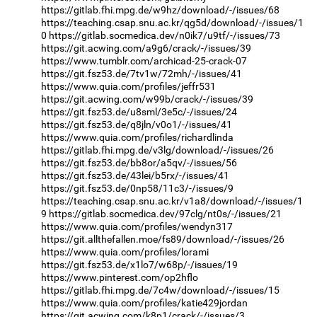
https://gitlab.fhi.mpg.de/w9hz/download/-/issues/68
https://teaching.csap.snu.ac.kr/qg5d/download/-/issues/1
0
https://gitlab.socmedica.dev/n0ik7/u9tf/-/issues/73
https://git.acwing.com/a9g6/crack/-/issues/39
https://www.tumblr.com/archicad-25-crack-07
https://git.fsz53.de/7tv1w/72mh/-/issues/41
https://www.quia.com/profiles/jeffr531
https://git.acwing.com/w99b/crack/-/issues/39
https://git.fsz53.de/u8sml/3e5c/-/issues/24
https://git.fsz53.de/q8jln/v0o1/-/issues/41
https://www.quia.com/profiles/richardlinda
https://gitlab.fhi.mpg.de/v3lg/download/-/issues/26
https://git.fsz53.de/bb8or/a5qv/-/issues/56
https://git.fsz53.de/43lei/b5rx/-/issues/41
https://git.fsz53.de/0np58/11c3/-/issues/9
https://teaching.csap.snu.ac.kr/v1a8/download/-/issues/1
9
https://gitlab.socmedica.dev/97clg/nt0s/-/issues/21
https://www.quia.com/profiles/wendyn317
https://git.allthefallen.moe/fs89/download/-/issues/26
https://www.quia.com/profiles/lorami
https://git.fsz53.de/x1lo7/w68p/-/issues/19
https://www.pinterest.com/op2hflo
https://gitlab.fhi.mpg.de/7c4w/download/-/issues/15
https://www.quia.com/profiles/katie429jordan
https://git.acwing.com/k8p1/crack/-/issues/3