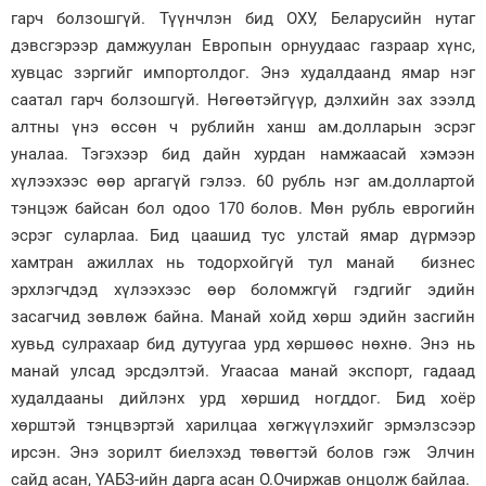
гарч болзошгүй. Түүнчлэн бид ОХУ, Беларусийн нутаг
дэвсгэрээр дамжуулан Европын орнуудаас газраар хүнс,
хувцас зэргийг импортолдог. Энэ худалдаанд ямар нэг
саатал гарч болзошгүй. Нөгөөтэйгүүр, дэлхийн зах зээлд
алтны үнэ өссөн ч рублийн ханш ам.долларын эсрэг
уналаа. Тэгэхээр бид дайн хурдан намжаасай хэмээн
хүлээхээс өөр аргагүй гэлээ. 60 рубль нэг ам.доллартой
тэнцэж байсан бол одоо 170 болов. Мөн рубль еврогийн
эсрэг суларлаа. Бид цаашид тус улстай ямар дүрмээр
хамтран ажиллах нь тодорхойгүй тул манай бизнес
эрхлэгчдэд хүлээхээс өөр боломжгүй гэдгийг эдийн
засагчид зөвлөж байна. Манай хойд хөрш эдийн засгийн
хувьд сулрахаар бид дутуугаа урд хөршөөс нөхнө. Энэ нь
манай улсад эрсдэлтэй. Угаасаа манай экспорт, гадаад
худалдааны дийлэнх урд хөршид ногддог. Бид хоёр
хөрштэй тэнцвэртэй харилцаа хөгжүүлэхийг эрмэлзсээр
ирсэн. Энэ зорилт биелэхэд төвөгтэй болов гэж Элчин
сайд асан, ҮАБЗ-ийн дарга асан О.Очиржав онцолж байлаа.