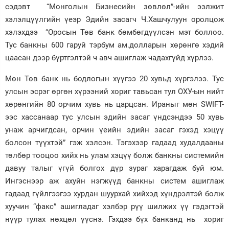
сэдэвт “Монголын Бизнесийн зөвлөл”-ийн ээлжит
хэлэлцүүлгийн үеэр Эдийн засагч Ч.Хашчулуун оролцож
хэлэхдээ “Оросын Төв банк бөмбөгдүүлсэн мэт боллоо.
Тус банкны 600 гаруй тэрбум ам.долларын хөрөнгө хэдий
цаасан дээр бүртгэлтэй ч авч ашиглаж чадахгүйд хүрлээ.
Мөн Төв банк нь бодлогын хүүгээ 20 хувьд хүргэлээ. Тус
улсын эсрэг өргөн хүрээний хориг тавьсан тул ОХУ-ын нийт
хөрөнгийн 80 орчим хувь нь царцсан. Ираныг мөн SWIFT-
ээс хассанаар тус улсын эдийн засаг үндсэндээ 50 хувь
унаж арчигдсан, орчин үеийн эдийн засаг гэхэд хэцүү
болсон түүхтэй” гэж хэлсэн. Тэгэхээр гадаад худалдааны
төлбөр тооцоо хийх нь улам хэцүү болж банкны системийн
давуу талыг үгүй болгох дүр зураг харагдаж буй юм.
Ингэснээр аж ахуйн нэгжүүд банкны систем ашиглаж
гадаад гүйлгээгээ хурдан шуурхай хийхэд хүндрэлтэй болж
хуучин “факс” ашигладаг хэлбэр рүү шилжих үү гэдэгтэй
нүүр тулах нөхцөл үүснэ. Гэхдээ бүх банканд нь хориг