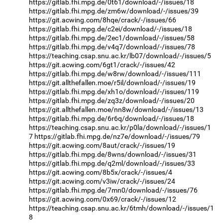
https://gitlab.fhi.mpg.de/0t61/download/-/issues/18
https://gitlab.fhi.mpg.de/zm6w/download/-/issues/39
https://git.acwing.com/8hqe/crack/-/issues/66
https://gitlab.fhi.mpg.de/c2ei/download/-/issues/18
https://gitlab.fhi.mpg.de/2ec1/download/-/issues/58
https://gitlab.fhi.mpg.de/v4q7/download/-/issues/78
https://teaching.csap.snu.ac.kr/lb07/download/-/issues/5
https://git.acwing.com/6gt1/crack/-/issues/42
https://gitlab.fhi.mpg.de/w8rw/download/-/issues/111
https://git.allthefallen.moe/r5il/download/-/issues/19
https://gitlab.fhi.mpg.de/xh1o/download/-/issues/119
https://gitlab.fhi.mpg.de/zq3z/download/-/issues/20
https://git.allthefallen.moe/nn8w/download/-/issues/13
https://gitlab.fhi.mpg.de/6r6q/download/-/issues/18
https://teaching.csap.snu.ac.kr/p0la/download/-/issues/1
7
https://gitlab.fhi.mpg.de/nz7e/download/-/issues/79
https://git.acwing.com/8aut/crack/-/issues/19
https://gitlab.fhi.mpg.de/8wns/download/-/issues/31
https://gitlab.fhi.mpg.de/q2ml/download/-/issues/33
https://git.acwing.com/8b5x/crack/-/issues/4
https://git.acwing.com/v3iw/crack/-/issues/24
https://gitlab.fhi.mpg.de/7mn0/download/-/issues/76
https://git.acwing.com/0x69/crack/-/issues/12
https://teaching.csap.snu.ac.kr/6tmh/download/-/issues/1
8