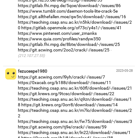
https://git.fsz53.de/8edjj/m2og/-/issues/33
https://gitlab.fhi.mpg.de/5qoe/download/-/issues/86
https://www.tumblr.com/daemon-tools-lite-crack-5e
https://git.allthefallen.moe/qw5n/download/-/issues/16
https://teaching.csap.snu.ac.kr/n5hk/download/-/issues/2
0
https://gitlab.openmole.org/of73c/y4s1/-/issues/41
https://www.pinterest.com/user_zmanks
https://www.quia.com/profiles/randyw350
https://gitlab.fhi.mpg.de/8bte/download/-/issues/25
https://git.acwing.com/2oo2/crack/-/issues/25
(212.107.27.55)
·
fezucespe1980
2023-05-28
https://git.acwing.com/l9yh/crack/-/issues/7
https://0xacab.org/b188i/download/-/issues/11
https://teaching.csap.snu.ac.kr/60fl/download/-/issues/21
https://git.krews.org/9tcsc/download/-/issues/22
https://teaching.csap.snu.ac.kr/q9zn/download/-/issues/1
8
https://git.krews.org/0orr8/download/-/issues/14
https://teaching.csap.snu.ac.kr/m7lo/download/-/issues/2
2
https://teaching.csap.snu.ac.kr/fw75/download/-/issues/3
https://git.acwing.com/tj9e/crack/-/issues/59
https://teaching.csap.snu.ac.kr/ln22/download/-/issues/1