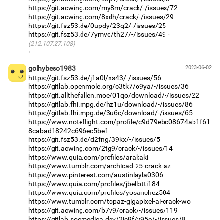
https://git.acwing.com/my8m/crack/-/issues/72
https://git.acwing.com/8xdh/crack/-/issues/29
https://git.fsz53.de/0updy/23q2/-/issues/25
https://git.fsz53.de/7ymvd/th27/-/issues/49
(212.107.27.108)
·
golhybeso1983
2023-06-02
https://git.fsz53.de/j1a0l/ns43/-/issues/56
https://gitlab.openmole.org/c3tk7/o9ya/-/issues/36
https://git.allthefallen.moe/01qo/download/-/issues/22
https://gitlab.fhi.mpg.de/hz1u/download/-/issues/86
https://gitlab.fhi.mpg.de/3u6c/download/-/issues/65
https://www.noteflight.com/profile/c9d79ebc08674ab1f61
8cabad18242c696ec5be1
https://git.fsz53.de/d2fng/39kx/-/issues/5
https://git.acwing.com/2tg9/crack/-/issues/14
https://www.quia.com/profiles/arakaki
https://www.tumblr.com/archicad-25-crack-az
https://www.pinterest.com/austinlayla0306
https://www.quia.com/profiles/jbellotti184
https://www.quia.com/profiles/yosanchez504
https://www.tumblr.com/topaz-gigapixel-ai-crack-wo
https://git.acwing.com/b7v9/crack/-/issues/119
https://gitlab.socmedica.dev/2ic9f/y95e/-/issues/8