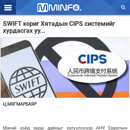
Эхлэл
SWIFT хориг Хятадын CIPS системийг
хурдасгах уу...
Цаг агаар
Валют ханш
Улс төр
Эдийн засаг
Үзэл бодол
Спорт
Нийгэм
Ц.МЯГМАРБАЯР
Дэлхий
Энтертайнмэнт
Манай хойд хөрш дайныг эхлүүлснээр АНУ, Европын