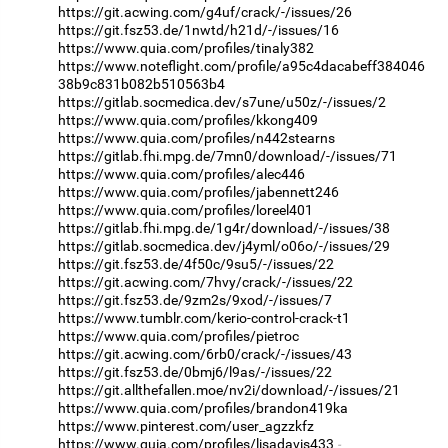
https://git.acwing.com/g4uf/crack/-/issues/26
https://git.fsz53.de/1nwtd/h21d/-/issues/16
https://www.quia.com/profiles/tinaly382
https://www.noteflight.com/profile/a95c4dacabeff384046
38b9c831b082b510563b4
https://gitlab.socmedica.dev/s7une/u50z/-/issues/2
https://www.quia.com/profiles/kkong409
https://www.quia.com/profiles/n442stearns
https://gitlab.fhi.mpg.de/7mn0/download/-/issues/71
https://www.quia.com/profiles/alec446
https://www.quia.com/profiles/jabennett246
https://www.quia.com/profiles/loreel401
https://gitlab.fhi.mpg.de/1g4r/download/-/issues/38
https://gitlab.socmedica.dev/j4yml/o06o/-/issues/29
https://git.fsz53.de/4f50c/9su5/-/issues/22
https://git.acwing.com/7hvy/crack/-/issues/22
https://git.fsz53.de/9zm2s/9xod/-/issues/7
https://www.tumblr.com/kerio-control-crack-t1
https://www.quia.com/profiles/pietroc
https://git.acwing.com/6rb0/crack/-/issues/43
https://git.fsz53.de/0bmj6/l9as/-/issues/22
https://git.allthefallen.moe/nv2i/download/-/issues/21
https://www.quia.com/profiles/brandon419ka
https://www.pinterest.com/user_agzzkfz
https://www.quia.com/profiles/lisadavis433