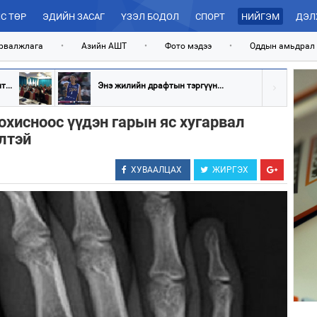
С ТӨР
ЭДИЙН ЗАСАГ
ҮЗЭЛ БОДОЛ
СПОРТ
НИЙГЭМ
ДЭЛ
рвалжлага
•
Азийн АШТ
•
Фото мэдээ
•
Оддын амьдрал
...
Энэ жилийн драфтын тэргүүн...
охисноос үүдэн гарын яс хугарвал
элтэй
ХУВААЛЦАХ
ЖИРГЭХ