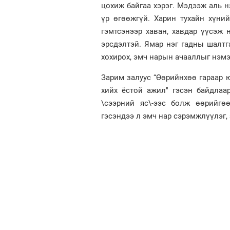
цохиж байгаа хэрэг. Мэдээж аль нэ
үр өгөөжгүй. Харин тухайн хүни
гэмтсэнээр хаван, хавдар үүсэж 
эрсдэлтэй. Ямар нэг гадны шалтг
хохирох, эмч нарын ачааллыг нэмэ
Зарим залуус “Өөрийнхөө гараар ю
хийх ёстой ажил" гэсэн байдлаа
\сээрний яс\-ээс болж өөрийгөө
гэсэндээ л эмч нар сэрэмжлүүлэг,