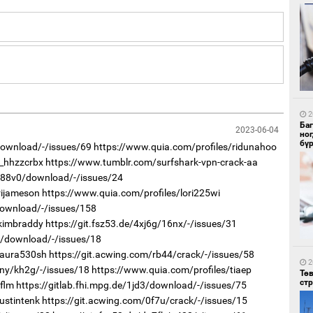
1
Со
95 
2
Ба
2023-06-04
но
бү
download/-/issues/69
https://www.quia.com/profiles/ridunahoo
r_hhzzcrbx
https://www.tumblr.com/surfshark-vpn-crack-aa
r/88v0/download/-/issues/24
rijameson
https://www.quia.com/profiles/lori225wi
/download/-/issues/158
1
/kimbraddy
https://git.fsz53.de/4xj6g/16nx/-/issues/31
Ав
тат
e3/download/-/issues/18
laura530sh
https://git.acwing.com/rb44/crack/-/issues/58
2
2ny/kh2g/-/issues/18
https://www.quia.com/profiles/tiaep
Тө
ст
flm
https://gitlab.fhi.mpg.de/1jd3/download/-/issues/75
ustintenk
https://git.acwing.com/0f7u/crack/-/issues/15