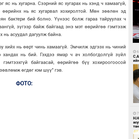
г яс нь хугарна. Сээрний яс хугарах нь хэнд ч хамаагүй,
й өөрийнх нь яс хугарвал хохиролтой. Мөн зөөлөн эд
нян бактери бий болно. Үүнээс болж гараа тайруулах ч
аангүй, зүгээр байж байгаад энэ мэт өөрийгөө гэмтээж
х нь асуудал дагуулж байна.
у хийх нь өөрт чинь хамаагүй. Эмчилж эдгээх нь чиний
6
р хандах нь бий. Гэхдээ ямар ч ач холбогдолгүй зүйл
С.
ий
 гэмтээхгүй байгаасай, өөрийгөө бүү хохироогоосой
 зөвлөмж өгдөг юм шүү” гэв.
ФОТО:
7
Н.
ас
та