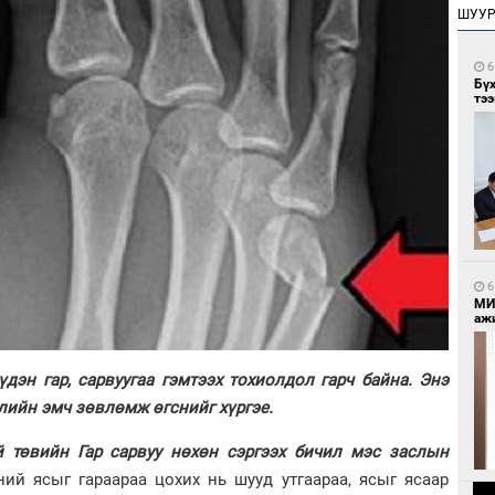
ШУУ
6
Бү
тээ
6
МИ
аж
дэн гар, сарвуугаа гэмтээх тохиолдол гарч байна. Энэ
лийн эмч зөвлөмж өгснийг хүргэе.
й төвийн Гар сарвуу нөхөн сэргээх бичил мэс заслын
ий ясыг гараараа цохих нь шууд утгаараа, ясыг ясаар