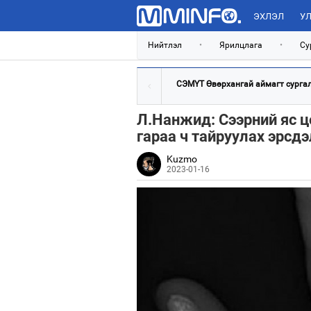
ЭХЛЭЛ
УЛ
Нийтлэл
•
Ярилцлага
•
Су
СЭМҮТ Өвөрхангай аймагт сургалт
Л.Нанжид: Сээрний яс ц
гараа ч тайруулах эрсд
Kuzmo
2023-01-16