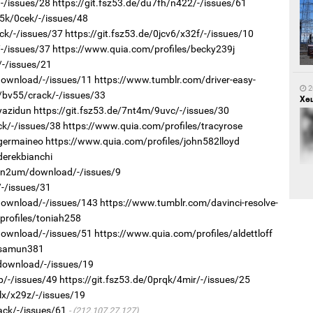
/-/issues/28
https://git.fsz53.de/du7fh/n422/-/issues/61
q5k/0cek/-/issues/48
ck/-/issues/37
https://git.fsz53.de/0jcv6/x32f/-/issues/10
1
/-/issues/37
https://www.quia.com/profiles/becky239j
Са
мэ
/-/issues/21
/download/-/issues/11
https://www.tumblr.com/driver-easy-
2
/bv55/crack/-/issues/33
Хөш
yazidun
https://git.fsz53.de/7nt4m/9uvc/-/issues/30
ck/-/issues/38
https://www.quia.com/profiles/tracyrose
/germaineo
https://www.quia.com/profiles/john582lloyd
derekbianchi
r/n2um/download/-/issues/9
1
/-/issues/31
Нө
нээ
/download/-/issues/143
https://www.tumblr.com/davinci-resolve-
profiles/toniah258
2
Х.
/download/-/issues/51
https://www.quia.com/profiles/aldettloff
Эр
хар
/samun381
/download/-/issues/19
p/-/issues/49
https://git.fsz53.de/0prqk/4mir/-/issues/25
lx/x29z/-/issues/19
ack/-/issues/61
(212.107.27.127)