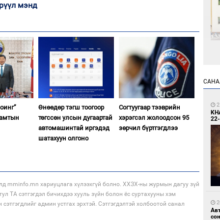
рүүл мэнд
1
Өн
ду
САНА
ол
2
оинг”
Өнөөдөр тэгш тоогоор
Согтуугаар тээврийн
KH
хамтын
төгссөн улсын дугаартай
хэрэгсэл жолоодсон 95
22-
автомашинтай иргэдэд
зөрчил бүртгэгдлээ
шатахуун олгоно
1
С.
во
лд mminfo.mn хариуцлага хүлээхгүй болно. ХХЗХ-ны журмын дагуу зүй
та
тул ТА сэтгэгдэл бичихдээ хууль зүйн болон ёс суртахууны хэм
2
н сэтгэгдлийг админ устгах эрхтэй. Сэтгэгдэлтэй холбоотой санал
Ав
со