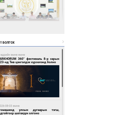
5 цагийн өмнө өмнө
өөдөр тэгш тоогоор төгссөн улсын
гаартай автомашинтай иргэдэд шатахуун
Л
БОЛГОХ
гоно
 өдрийн өмнө өмнө
ARKHORUM 360° фестиваль 8-р сарын
23-нд Төв цэнгэлдэх хүрээлэнд болно
5 цагийн өмнө өмнө
Бямбацогт Зүүн Азийн эрэгтэйчүүдийн
лейболын тэмцээнд оролцож байгаа баг
мирчдад амжилт хүслээ
026-08-03 өмнө
томашинд улсын дугаарын тэгш,
ндгойгоор шатахуун олгоно