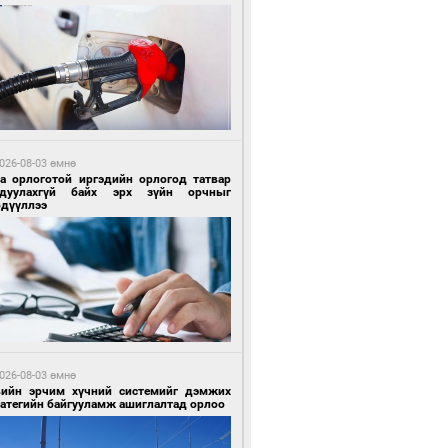
5 цагийн өмнө өмнө
гтуугаар тээврийн хэрэгсэл жолоодсон
зөрчил бүртгэгдлээ
026-08-03 өмнө
га орлоготой иргэдийн орлогод татвар
гдуулахгүй байх эрх зүйн орчныг
рдүүллээ
5 цагийн өмнө өмнө
тобензин, дизель түлшний онцгой албан
варыг тэглэлээ
026-08-03 өмнө
вийн эрчим хүчний системийг дэмжих
ратегийн байгууламж ашиглалтад орлоо