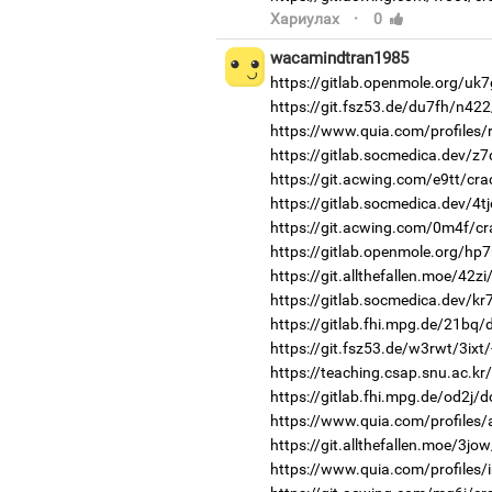
·
Хариулах
0
wacamindtran1985
https://gitlab.openmole.org/uk
https://git.fsz53.de/du7fh/n422
https://www.quia.com/profiles/
https://gitlab.socmedica.dev/z
https://git.acwing.com/e9tt/cra
https://gitlab.socmedica.dev/4tj
https://git.acwing.com/0m4f/cr
https://gitlab.openmole.org/hp
https://git.allthefallen.moe/42z
https://gitlab.socmedica.dev/k
https://gitlab.fhi.mpg.de/21bq
https://git.fsz53.de/w3rwt/3ixt/
https://teaching.csap.snu.ac.k
https://gitlab.fhi.mpg.de/od2j/
https://www.quia.com/profiles/
https://git.allthefallen.moe/3j
https://www.quia.com/profiles/i