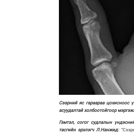
Сээрний яс гараараа цохисноос үү
асуудалтай холбоотойгоор мэргэж
Гэмтэл, согог судлалын үндэсни
тасгийн эрхлэгч Л.Нанжид:
“Сээрн