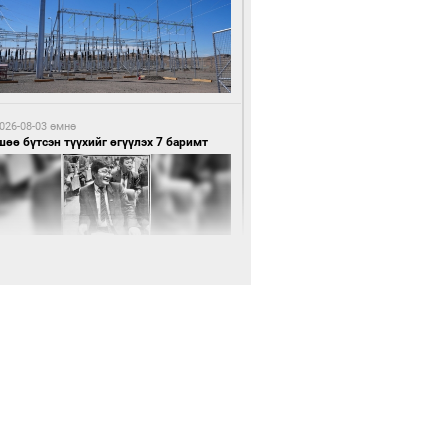
5 цагийн өмнө өмнө
нхүүгийн хэмнэлтийн горимд эрүүл
ндийн салбар хамаарахгүй
026-08-03 өмнө
өө бүтсэн түүхийг өгүүлэх 7 баримт
5 цагийн өмнө өмнө
өцийн махны худалдаа, борлуулалтыг
лттэй ил тод болгоно
026-08-03 өмнө
Нямбаатар: Ял авсан мань луйварчин
дэнэтээс төрсөн алдартан гээд сууж
агдсан