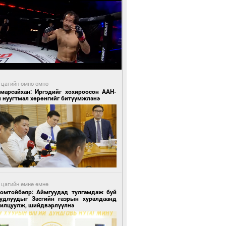
 цагийн өмнө өмнө
Амарсайхан: Иргэдийг хохироосон ААН-
н нуугтмал хөрөнгийг битүүмжлэнэ
 цагийн өмнө өмнө
Номтойбаяр: Аймгуудад тулгамдаж буй
уудлуудыг Засгийн газрын хуралдаанд
нилцуулж, шийдвэрлүүлнэ