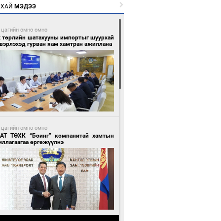
РХАЙ
МЭДЭЭ
 цагийн өмнө өмнө
х төрлийн шатахууны импортыг шуурхай
вэрлэхэд гурван яам хамтран ажиллана
 цагийн өмнө өмнө
АТ ТӨХК “Боинг” компанитай хамтын
иллагаагаа өргөжүүлнэ