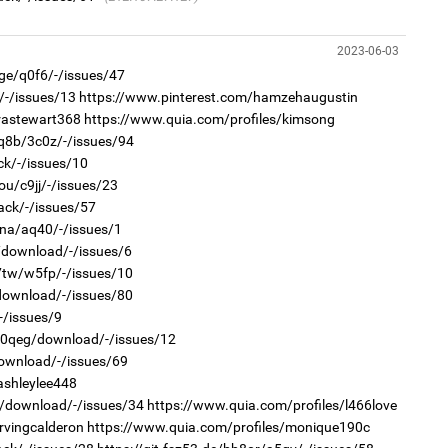
1
Мо
төл
2023-06-03
7ge/q0f6/-/issues/47
2
Хө
/-/issues/13
https://www.pinterest.com/hamzehaugustin
та
rastewart368
https://www.quia.com/profiles/kimsong
7q8b/3c0z/-/issues/94
ck/-/issues/10
ou/c9jj/-/issues/23
1
ack/-/issues/57
16
7na/aq40/-/issues/1
ху
i/download/-/issues/6
r7tw/w5fp/-/issues/10
2
“Ну
/download/-/issues/80
-/issues/9
r/0qeg/download/-/issues/12
download/-/issues/69
ashleylee448
1
ow/download/-/issues/34
https://www.quia.com/profiles/l466love
Бү
rvingcalderon
https://www.quia.com/profiles/monique190c
на
то