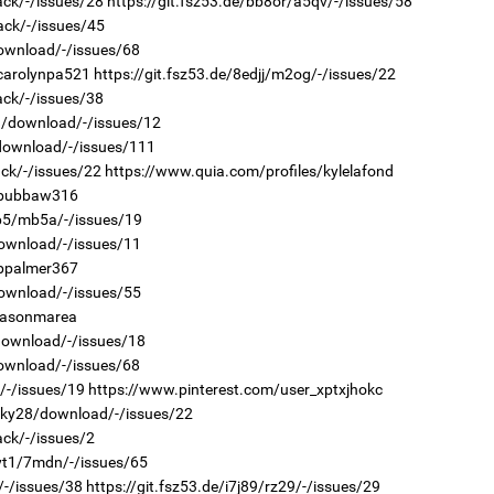
ack/-/issues/28
https://git.fsz53.de/bb8or/a5qv/-/issues/58
2
ack/-/issues/45
Ст
72
download/-/issues/68
хү
/carolynpa521
https://git.fsz53.de/8edjj/m2og/-/issues/22
ack/-/issues/38
0h/download/-/issues/12
/download/-/issues/111
ack/-/issues/22
https://www.quia.com/profiles/kylelafond
1
s/bubbaw316
Ою
эхэ
1p5/mb5a/-/issues/19
download/-/issues/11
2
Со
/bpalmer367
71 
download/-/issues/55
/jasonmarea
/download/-/issues/18
download/-/issues/68
/-/issues/19
https://www.pinterest.com/user_xptxjhokc
1
r/ky28/download/-/issues/22
МА
нас
ack/-/issues/2
tyt1/7mdn/-/issues/65
2
"Х
/-/issues/38
https://git.fsz53.de/i7j89/rz29/-/issues/29