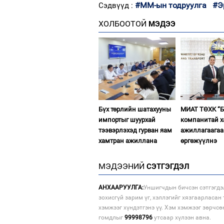
#ММ-ын тодруулга
#Э
Сэдвүүд :
ХОЛБООТОЙ
МЭДЭЭ
Бүх төрлийн шатахууны
МИАТ ТӨХК “Б
импортыг шуурхай
компанитай 
тээвэрлэхэд гурван яам
ажиллагаагаа
хамтран ажиллана
өргөжүүлнэ
МЭДЭЭНИЙ
СЭТГЭГДЭЛ
АНХААРУУЛГА:
Уншигчдын бичсэн сэтгэгдэ
зохисгүй зарим үг, хэллэгийг хязгаарласан 
хэмжээг хүндэтгэнэ үү. Хэм хэмжээг зөрчсө
гомдлыг
99998796
утсаар хүлээн авна.