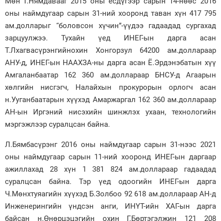
Мөн Г.Нямдавааг 2015 оны есдүгээр сарын 14-нөөс 2016
оны наймдугаар сарын 31-ний хооронд таван хүн 417 795
ам.долларыг “боловсон хүчин”-үүдээ гадаадад сургахад
зарцуулжээ. Тухайн үед ИНЕГ-ын дарга асан
Т.Лхагвасүрэнгийнохин Хонгорзул 64200 ам.доллараар
АНУ-д, ИНЕГ-ын НААХЗА-ны дарга асан Ё.Эрдэнэбатын хүү
Амгаланбаатар 162 360 ам.доллараар БНСУ-д Агаарын
хөлгийн нисгэгч, Налайхын прокурорын орлогч асан
н.Ууганбаатарын хүүхэд Амаржаргал 162 360 ам.доллараар
АН-ын Иргэний нисэхийн шинжлэх ухаан, технологийн
мэргэжлээр суралцсан байна.
Л.Бямбасүрэнг 2016 оны наймдугаар сарын 31-нээс 2021
оны наймдугаар сарын 11-ний хооронд ИНЕГ-ын даргаар
ажиллахад 28 хүн 1 381 824 ам.доллараар гадаадад
суралцсан байна. Тэр үед одоогийн ИНЕГ-ын дарга
Ч.Мөнхтуяагийн хүүхэд Б.Золбоо 92 618 ам.доллараар АН-д
Инженерингийн үндсэн анги, ИНҮТ-ийн ХАГ-ын дарга
байсан н.Өнөрцэцэгийн охин Г.Бөртэгэлжин 121 208