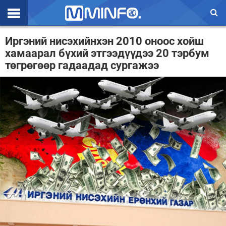
Эхлэл
Иргэний нисэхийнхэн 2010 оноос хойш
хамаарал бүхий этгээдүүдээ 20 тэрбум
Цаг агаар
төгрөгөөр гадаадад сургажээ
Валют ханш
Улс төр
Эдийн засаг
Үзэл бодол
Спорт
Нийгэм
Дэлхий
Энтертайнмэнт