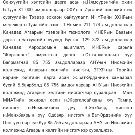
Санхүүгийн хэлтсийн дарга асан н.Нямсүрэнгийн охин
Б.Туул 31 000 ам.доллараар ОХУ-ын Иргэний нисэхийн их
сургуулийн Тээвэр зохион байгуулалт, ИНҮТ-ийн ЗХНГ-ын
менежер н.Туяагийн охин Л.Номин 211 174 ам.доллараар
Канадад Агаарын тээврийн технологи, ИНЕГ-ын Баазын
дарга н.Батхуягийн хүүхэд Булган 129 373 ам.доллараар
Канадад Аэродромын ашиглалт, ИНЕГ-ын харьяа
“Жаргалант” амралтын дарга н.Отгонжаргалын хүү
Баярмагнай 85 755 ам.доллараар АНУ-ын Нисэхийн
коллежид Агаарын хөлгийн нисгэгч, ЗТХЯ-ны Төрийн
нарийн бичгийн дарга асан Ж.Бат-Эрдэнийн хамаарал
бүхий Б.Баярболд 85 755 ам.доллараар АНУ-ын Нисэхийн
коллежид Агаарын хөлгийн нисгэгчээр суралцсан. Мөн
МИАТ-ийн захирал асан н.Жаргалсайханы хүү Тамир,
нисгэгч н.Нямсайханы дүү Э.Энхбаяр, нисгэгч
н.Мөнхбаярын хүү Одбаяр, нисгэгч н.Бат-Эрдэнийн хүү
Цэнгүүн нар тус бүр 85 755 ам.доллараар АНУ-ын Нисэхийн
коллежид Агаарын хөлгийн нисгэгчээр суралцжээ.