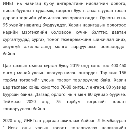
ИНЕГ нь навигац буюу өнгөрөлтийн нислэгийн орлого,
нисэх буудлын хураамж, хөөрөлт буулт, ачаа шуудан гэсэн
дөрвөн төрлийн үйлчилгээнээс орлого олдог. Орлогынх нь
95 хувийг навигац бүрдүүлдэг. Харин навигацын орлогоос
нарийн мэргэжлийн боловсон хүчин бэлтгэх, давтан
сургалтуудад сургах, тоног төхөөрөмжийн шинэчлэл хийх,
аюулгүй ажиллагаанд мөнгө зарцуулахыг зөвшөөрдөг
байна.
Цар тахлын өмнөх хүртэл буюу 2019 онд хоногтоо 400-450
онгоц манай улсын дээгүүр нисэн өнгөрдөг. Тэр жил 156
тэрбум төгрөгийг улсын төсөвт төвлөрүүлж байв. Харин
цар тахлаас хойш хоногтоо 70-80 онгоц л өнгөрч, 80 хувиар
буурсан байна. Дагаад орлого нь ч мөн 80 хувиар буурчээ.
Тиймээс 2020 онд 75 тэрбум төгрөгийг төсөвт
төвлөрүүлсэн байна.
2020 онд ИНЕГ-ын даргаар ажиллаж байсан Л.Бямбасүрэн
“...Ирэх оны улсын төсөвт төвлөрүүлэх навигацийн