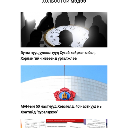
ХОЛБООТОЙ
МЭДЭЭ
Зуны нууц уулзалтууд Сутай хайрханы бэл,
Хэрлэнгийн хөвөөнд үргэлжлэв
МАН-ын 50 настнууд Хөвсгөлд, 40 настнууд нь
Хэнтийд “хуралджээ”