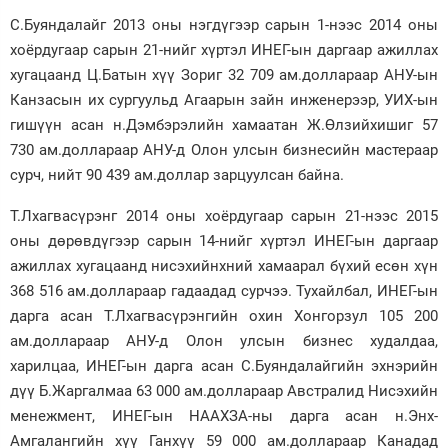
С.Буяндалайг 2013 оны нэгдүгээр сарын 1-нээс 2014 оны
хоёрдугаар сарын 21-нийг хүртэл ИНЕГ-ын даргаар ажиллах
хугацаанд Ц.Батын хүү Зориг 32 709 ам.доллараар АНУ-ын
Канзасын их сургуульд Агаарын зайн инженерээр, УИХ-ын
гишүүн асан н.Дэмбэрэлийн хамаатан Ж.Өлзийхишиг 57
730 ам.доллараар АНУ-д Олон улсын бизнесийн мастераар
сурч, нийт 90 439 ам.доллар зарцуулсан байна.
Т.Лхагвасүрэнг 2014 оны хоёрдугаар сарын 21-нээс 2015
оны дөрөвдүгээр сарын 14-нийг хүртэл ИНЕГ-ын даргаар
ажиллах хугацаанд нисэхийнхний хамаарал бүхий есөн хүн
368 516 ам.доллараар гадаадад сурчээ. Тухайлбал, ИНЕГ-ын
дарга асан Т.Лхагвасүрэнгийн охин Хонгорзул 105 200
ам.доллараар АНУ-д Олон улсын бизнес худалдаа,
харилцаа, ИНЕГ-ын дарга асан С.Буяндалайгийн эхнэрийн
дүү Б.Жаргалмаа 63 000 ам.доллараар Австралид Нисэхийн
менежмент, ИНЕГ-ын НААХЗА-ны дарга асан н.Энх-
Амгалангийн хүү Ганхүү 59 000 ам.доллараар Канадад