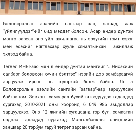
Зурхай
Боловсролын зээлийн сангаар хэн, яагаад, яаж
“үйлчлүүлдэг”-ийг бид мэддэг болсон. Асар өндөр дүнтэй
мөнгө зарсан энэ үйл ажиллагаа нь эрүүгийн гэмт хэрэг
мөн эсэхийг нягтлахаар хууль хяналтынхан ажиллаж
эхлээд байна.
Тэгвэл ИНЕГ-аас мөн л өндөр дүнтэй мөнгийг “...Нисэхийн
салбарт боловсон хүчин бэлтгэх” нэрийн дор замбараагүй
зарцуулж ирсэн нь тодорхой болж байна. Яг л
Боловсролын зээлийн сангийн “загвар”-аар зарцуулсан
байгаа юм. Зөвхөн хамаарал бүхий этгээдүүдээ гадаадад
сургахад 2010-2021 оны хооронд 6 049 986 ам.доллар
зарцуулжээ. Энэ 12 жилийн хугацаанд гэр бүл, хамаатан
саднаа гадаадад сургахад Монголбанкны өчигдрийн
ханшаар 20 тэрбум гаруй төгрөг зарсан байна.