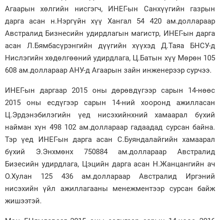
Агаарын хөлгийн нисгэгч, ИНЕГ-ын Санхүүгийн газрын
дарга асан н.Нэргүйн хүү Хангал 54 420 ам.доллараар
Австралид Бизнесийн удирдлагын магистр, ИНЕГ-ын дарга
асан Л.Бямбасүрэнгийн дүүгийн хүүхэд Д.Таяа БНСУ-д
Нислэгийн хөдөлгөөний удирдлага, Ц.Батын хүү Мөрөн 105
608 ам.доллараар АНУ-д Агаарын зайн инженерээр сурчээ.
ИНЕГ-ын даргаар 2015 оны дөрөвдүгээр сарын 14-нөөс
2015 оны есдүгээр сарын 14-ний хооронд ажилласан
Ц.Эрдэнэбилэгийн үед нисэхийнхний хамаарал бүхий
найман хүн 498 102 ам.доллараар гадаадад сурсан байна.
Тэр үед ИНЕГ-ын дарга асан С.Буяндалайгийн хамаарал
бүхий Э.Энхмөнх 750884 ам.доллараар Австралид
Бизесийн удирдлага, Цэцийн дарга асан Н.Жанцангийн ач
О.Хулан 125 436 ам.доллараар Австралид Иргэний
нисэхийн үйл ажиллагааны менежментээр сурсан байж
жишээтэй.