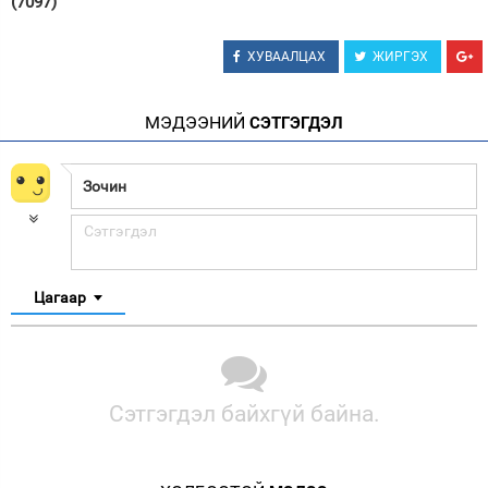
(7097)
ХУВААЛЦАХ
ЖИРГЭХ
МЭДЭЭНИЙ
СЭТГЭГДЭЛ
Цагаар
Сэтгэгдэл байхгүй байна.