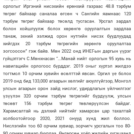
орлогыг Иргэний нисэхийн ерөнхий газраас 48.8 тэрбум
төгрөг байхаар саналаа өгсөн ч Сангийн яамнаас 120
тэрбум төгрөг байхаар төсөлд тусгасан. Урсгал зардал
болон хойшлуулж болох хөрөнгө оруулалтын зардлаа
танаж, эхний ээлжид орон нутгийн нисэх буудлуудад
хийгдэх 20 тэрбум төгрөгийн хөрөнгө оруулалтаа
зогсоосон” гэж байв. Мөн 2022 онд ИНЕГ-ын даргын үүрэг
гүйцэтгэгч С.Мөнхнасан “...Манай нийт орлогын 95 хувь нь
навигацийн орлогоос бүрддэг. 2019 оныг хүртэл жилдээ
тогтмол 10 орчим хувийн өсөлттэй явсан. Оргил үе болох
2019 онд бид 133,000 агаарын хөлгийг аюулгүйгээр, Монгол
улсын агаарын орон зайд нислэг, удирдлагын үйлчилгээг
үзүүлэн 320 орчим тэрбум төгрөгийг бүрдүүлж, улсын
төсөвт 156 тэрбум төгрөг төвлөрүүлсэн байдаг.
Харамсалтай нь дэлхий нийтийг хамарсан цар тахалтай
холбоотойгоор 2020, 2021 онууд хүнд жил боллоо.
Нислэгийн тоо 60 орчим хувиар, зорчигч урсгалын тоо 80-
90 орчим хувиар буурлаа. Өнгөрсөн хоёр жилийн хугацаанд