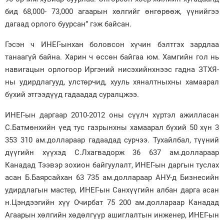
бид 68,000- 73,000 агаарын хөлгийг өнгөрөөж, үүнийгээ
дагаад орлого буурсан” гэж байсан.
Гэсэн ч ИНЕГ-ынхан боловсон хүчин бэлтгэх зардлаа
танаагүй байна. Харин ч өссөн байгаа юм. Хамгийн гол нь
навигацын орлогоор Иргэний нисэхийнхнээс гадна ЗТХЯ-
ны удирдлагууд, улстөрчид, хууль хяналтныхны хамаарал
бүхий этгээдүүд гадаадад суралцжээ.
ИНЕГ-ын даргаар 2010-2012 оны сүүлч хүртэл ажилласан
С.Батмөнхийн үед тус газрынхны хамаарал бүхий 50 хүн 3
353 310 ам.доллараар гадаадад сурчээ. Тухайлбал, түүний
дүүгийн хүүхэд С.Лхагвадорж 36 637 ам.доллараар
Канадад Тээвэр зохион байгуулалт, ИНЕГ-ын даргын туслах
асан Б.Баярсайхан 63 735 ам.доллараар АНУ-д Бизнесийн
удирдлагын мастер, ИНЕГ-ын Санхүүгийн албан дарга асан
н.Цэндээгийн хүү Очирбат 75 200 ам.доллараар Канадад
Агаарын хөлгийн хөдөлгүүр ашиглалтын инженер, ИНЕГ-ын