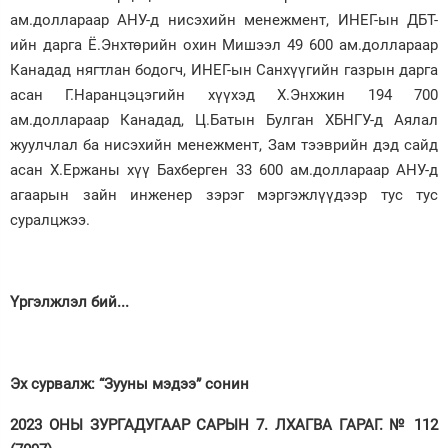
ам.доллараар АНУ-д нисэхийн менежмент, ИНЕГ-ын ДБТ-
ийн дарга Ё.Энхтөрийн охин Мишээл 49 600 ам.доллараар
Канадад нягтлан бодогч, ИНЕГ-ын Санхүүгийн газрын дарга
асан Г.Наранцэцэгийн хүүхэд Х.Энхжин 194 700
ам.доллараар Канадад, Ц.Батын Булган ХБНГУ-д Аялал
жуулчлал ба нисэхийн менежмент, Зам тээврийн дэд сайд
асан Х.Ержаны хүү Бахберген 33 600 ам.доллараар АНУ-д
агаарын зайн инженер зэрэг мэргэжлүүдээр тус тус
суралцжээ.
Үргэлжлэл бий...
Эх сурвалж: “Зууны мэдээ” сонин
2023 ОНЫ ЗУРГАДУГААР САРЫН 7. ЛХАГВА ГАРАГ. № 112