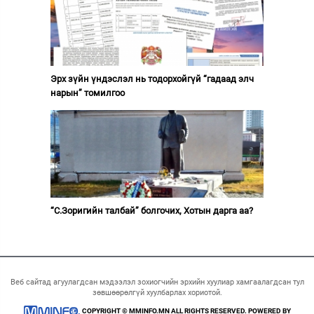
Эрх зүйн үндэслэл нь тодорхойгүй “гадаад элч
нарын” томилгоо
“С.Зоригийн талбай” болгочих, Хотын дарга аа?
Веб сайтад агуулагдсан мэдээлэл зохиогчийн эрхийн хуулиар хамгаалагдсан тул
зөвшөөрөлгүй хуулбарлах хориотой.
COPYRIGHT © MMINFO.MN ALL RIGHTS RESERVED. POWERED BY