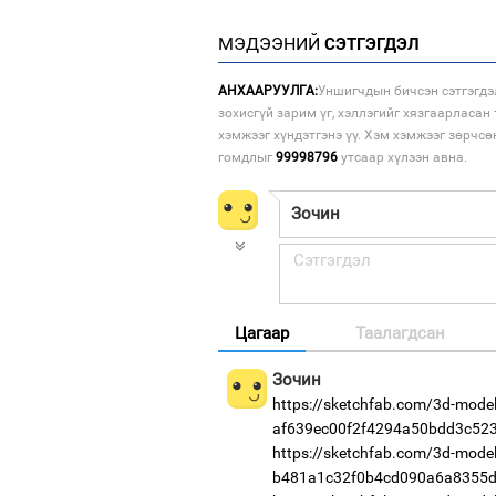
МЭДЭЭНИЙ
СЭТГЭГДЭЛ
АНХААРУУЛГА:
Уншигчдын бичсэн сэтгэгдэ
зохисгүй зарим үг, хэллэгийг хязгаарласан 
хэмжээг хүндэтгэнэ үү. Хэм хэмжээг зөрчсө
гомдлыг
99998796
утсаар хүлээн авна.
Цагаар
Таалагдсан
Зочин
https://sketchfab.com/3d-models
af639ec00f2f4294a50bdd3c52
https://sketchfab.com/3d-models
b481a1c32f0b4cd090a6a8355