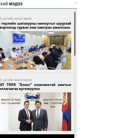
РХАЙ
МЭДЭЭ
0 цагийн өмнө өмнө
х төрлийн шатахууны импортыг шуурхай
вэрлэхэд гурван яам хамтран ажиллана
0 цагийн өмнө өмнө
АТ ТӨХК “Боинг” компанитай хамтын
иллагаагаа өргөжүүлнэ