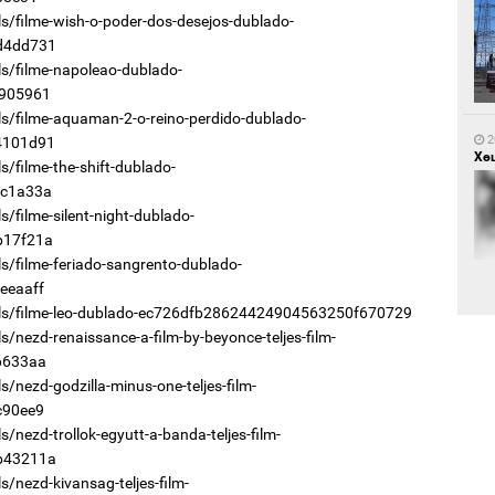
s/filme-wish-o-poder-dos-desejos-dublado-
d4dd731
1
s/filme-napoleao-dublado-
Са
мэ
905961
s/filme-aquaman-2-o-reino-perdido-dublado-
2
4101d91
Хөш
/filme-the-shift-dublado-
c1a33a
/filme-silent-night-dublado-
b17f21a
s/filme-feriado-sangrento-dublado-
1
eeaaff
Нө
els/filme-leo-dublado-ec726dfb28624424904563250f670729
нээ
/nezd-renaissance-a-film-by-beyonce-teljes-film-
2
6633aa
Х.
Эр
/nezd-godzilla-minus-one-teljes-film-
хар
c90ee9
/nezd-trollok-egyutt-a-banda-teljes-film-
b43211a
/nezd-kivansag-teljes-film-