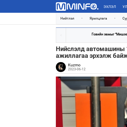
ЭХЛЭЛ
УЛ
Нийтлэл
•
Ярилцлага
•
Су
Говийн замыг “Мишээл
Нийслэлд автомашины 1
ажиллагаа эрхэлж бай
Kuzmo
2023-06-12