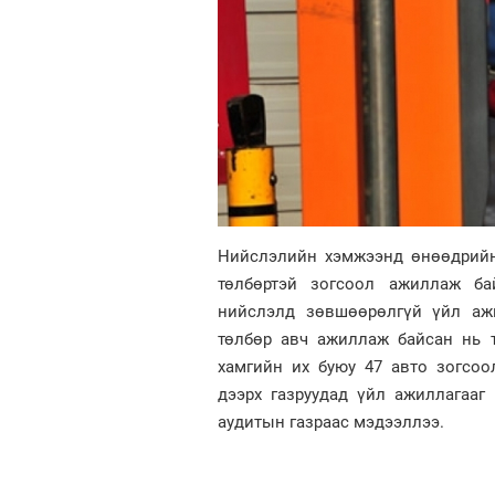
Нийслэлийн хэмжээнд өнөөдрийн
төлбөртэй зогсоол ажиллаж ба
нийслэлд зөвшөөрөлгүй үйл ажи
төлбөр авч ажиллаж байсан нь т
хамгийн их буюу 47 авто зогсо
дээрх газруудад үйл ажиллагааг
аудитын газраас мэдээллээ.