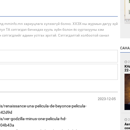
лд mminfo.mn хариуцлага хүлээхгүй болно. ХХЗХ-ны журмын дагуу зүй
тул ТА сэтгэгдэл бичихдээ хууль зүйн болон ёс суртахууны хэм
н сэтгэгдлийг админ устгах эрхтэй. Сэтгэгдэлтэй холбоотой санал
1
Өн
ду
САНА
ол
2
KH
22-
2023-12-05
1
С.
/renaissance-una-pelicula-de-beyonce-pelicula-
во
та
342d9d
/ver-godzilla-minus-one-pelicula-hd-
2
Ав
d04b43a
со