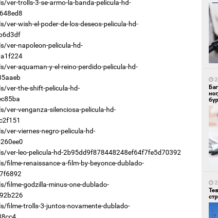
/ver-trolls-3-se-armo-la-banda-pelicula-hd-
648ed8
/ver-wish-el-poder-de-los-deseos-pelicula-hd-
b6d3df
/ver-napoleon-pelicula-hd-
1
a1f224
Со
95 
/ver-aquaman-y-el-reino-perdido-pelicula-hd-
85aaeb
2
Ба
ver-the-shift-pelicula-hd-
но
ec85ba
бү
/ver-venganza-silenciosa-pelicula-hd-
c2f151
/ver-viernes-negro-pelicula-hd-
260ee0
1
ls/ver-leo-pelicula-hd-2b95dd9f878448248ef64f7fe5d70392
Ав
тат
s/filme-renaissance-a-film-by-beyonce-dublado-
7f6892
2
s/filme-godzilla-minus-one-dublado-
Тө
92b226
ст
/filme-trolls-3-juntos-novamente-dublado-
88cc4