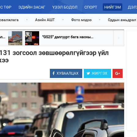
С ТӨР
ЭДИЙН ЗАСАГ
ҮЗЭЛ БОДОЛ
СПОРТ
НИЙГЭМ
ДЭЛ
рвалжлага
•
Азийн АШТ
•
Фото мэдээ
•
Оддын амьдрал
...
“GS25” дэлгүүрт бага насны...
31 зогсоол зөвшөөрөлгүйгээр үйл
жээ
ХУВААЛЦАХ
ЖИРГЭХ