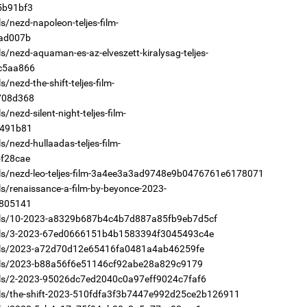
1
5b91bf3
Мо
/nezd-napoleon-teljes-film-
төл
ad007b
/nezd-aquaman-es-az-elveszett-kiralysag-teljes-
2
Хө
c5aa866
та
nezd-the-shift-teljes-film-
708d368
nezd-silent-night-teljes-film-
491b81
1
/nezd-hullaadas-teljes-film-
16
f28cae
ху
ls/nezd-leo-teljes-film-3a4ee3a3ad9748e9b0476761e6178071
s/renaissance-a-film-by-beyonce-2023-
2
“Ну
805141
els/10-2023-a8329b687b4c4b7d887a85fb9eb7d5cf
dels/3-2023-67ed0666151b4b1583394f3045493c4e
dels/2023-a72d70d12e65416fa0481a4ab46259fe
els/2023-b88a56f6e51146cf92abe28a829c9179
1
els/2-2023-95026dc7ed2040c0a97eff9024c7faf6
Бү
els/the-shift-2023-510fdfa3f3b7447e992d25ce2b126911
на
то