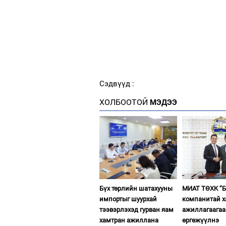
Сэдвүүд :
ХОЛБООТОЙ
МЭДЭЭ
Бүх төрлийн шатахууны
МИАТ ТӨХК “Б
импортыг шуурхай
компанитай 
тээвэрлэхэд гурван яам
ажиллагаагаа
хамтран ажиллана
өргөжүүлнэ