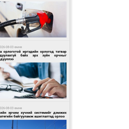
9 цагийн өмнө өмнө
гтуугаар тээврийн хэрэгсэл жолоодсон
зөрчил бүртгэгдлээ
026-08-03 өмнө
га орлоготой иргэдийн орлогод татвар
гдуулахгүй байх эрх зүйн орчныг
рдүүллээ
9 цагийн өмнө өмнө
тобензин, дизель түлшний онцгой албан
варыг тэглэлээ
026-08-03 өмнө
вийн эрчим хүчний системийг дэмжих
ратегийн байгууламж ашиглалтад орлоо