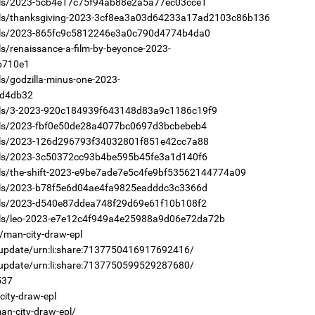
els/2023-5cb4e17c75f94ab88e2a5a77ec03cce1
2
els/thanksgiving-2023-3cf8ea3a03d64233a17ad2103c86b136
"Х
ЕБС
dels/2023-865fc9c5812246e3a0c790d4774b4da0
s/renaissance-a-film-by-beyonce-2023-
b710e1
s/godzilla-minus-one-2023-
d4db32
els/3-2023-920c184939f643148d83a9c1186c19f9
1
els/2023-fbf0e50de28a4077bc0697d3bcbebeb4
Ою
эхэ
els/2023-126d296793f34032801f851e42cc7a88
2
els/2023-3c50372cc93b4be595b45fe3a1d140f6
Ст
72
els/the-shift-2023-e9be7ade7e5c4fe9bf53562144774a09
хү
els/2023-b78f5e6d04ae4fa9825eadddc3c3366d
els/2023-d540e87ddea748f29d69e61f10b108f2
els/leo-2023-e7e12c4f949a4e25988a9d06e72da72b
/man-city-draw-epl
/update/urn:li:share:7137750416917692416/
1
/update/urn:li:share:7137750599529287680/
МА
нас
537
ity-draw-epl
2
Со
an-city-draw-epl/