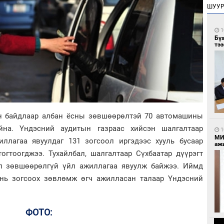
ШУУ
1
Бү
тээ
 байдлаар албан ёсны зөвшөөрөлтэй 70 автомашины
йна. Үндэсний аудитын газраас хийсэн шалгалтаар
1
МИ
ллагаа явуулдаг 131 зогсоол иргэдээс хууль бусаар
аж
огтоогджээ. Тухайлбал, шалгалтаар Сүхбаатар дүүрэгт
ол зөвшөөрөлгүй үйл ажиллагаа явуулж байжээ. Иймд
 нь зогсоох зөвлөмж өгч ажилласан талаар Үндэсний
ФОТО: