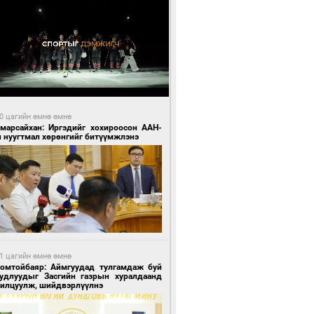
0 цагийн өмнө өмнө
Амарсайхан: Иргэдийг хохироосон ААН-
н нуугтмал хөрөнгийг битүүмжлэнэ
1 цагийн өмнө өмнө
Номтойбаяр: Аймгуудад тулгамдаж буй
уудлуудыг Засгийн газрын хуралдаанд
нилцуулж, шийдвэрлүүлнэ