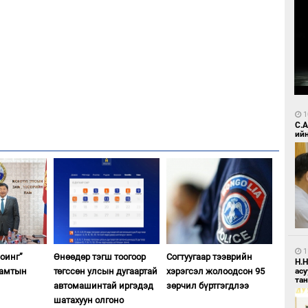
1
С.
ий
1
оинг”
Өнөөдөр тэгш тоогоор
Согтуугаар тээврийн
Н.
ас
хамтын
төгссөн улсын дугаартай
хэрэгсэл жолоодсон 95
та
автомашинтай иргэдэд
зөрчил бүртгэгдлээ
шатахуун олгоно