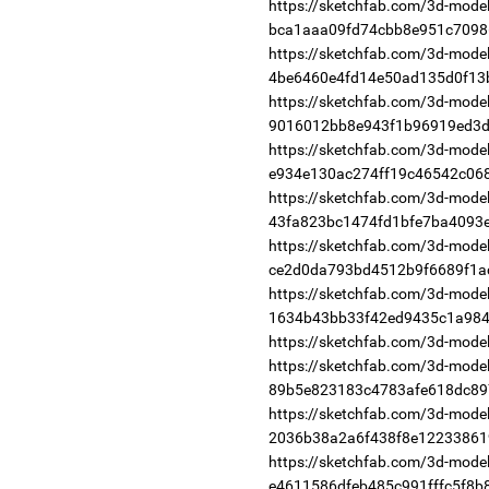
https://sketchfab.com/3d-models
bca1aaa09fd74cbb8e951c7098
https://sketchfab.com/3d-models
4be6460e4fd14e50ad135d0f13
https://sketchfab.com/3d-models
9016012bb8e943f1b96919ed3d
https://sketchfab.com/3d-models
e934e130ac274ff19c46542c06
https://sketchfab.com/3d-models/
43fa823bc1474fd1bfe7ba4093
https://sketchfab.com/3d-models
ce2d0da793bd4512b9f6689f1a
https://sketchfab.com/3d-models
1634b43bb33f42ed9435c1a984
https://sketchfab.com/3d-mode
https://sketchfab.com/3d-model
89b5e823183c4783afe618dc89
https://sketchfab.com/3d-model
2036b38a2a6f438f8e12233861
https://sketchfab.com/3d-models
e4611586dfeb485c991fffc5f8b