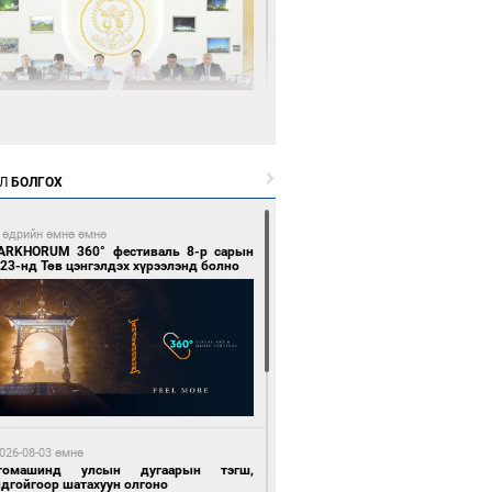
9 цагийн өмнө өмнө
өөдөр тэгш тоогоор төгссөн улсын
гаартай автомашинтай иргэдэд шатахуун
Л
БОЛГОХ
гоно
 өдрийн өмнө өмнө
ARKHORUM 360° фестиваль 8-р сарын
23-нд Төв цэнгэлдэх хүрээлэнд болно
9 цагийн өмнө өмнө
Бямбацогт Зүүн Азийн эрэгтэйчүүдийн
лейболын тэмцээнд оролцож байгаа баг
мирчдад амжилт хүслээ
026-08-03 өмнө
томашинд улсын дугаарын тэгш,
ндгойгоор шатахуун олгоно