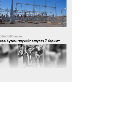
9 цагийн өмнө өмнө
нхүүгийн хэмнэлтийн горимд эрүүл
ндийн салбар хамаарахгүй
026-08-03 өмнө
өө бүтсэн түүхийг өгүүлэх 7 баримт
9 цагийн өмнө өмнө
өцийн махны худалдаа, борлуулалтыг
лттэй ил тод болгоно
026-08-03 өмнө
Нямбаатар: Ял авсан мань луйварчин
дэнэтээс төрсөн алдартан гээд сууж
агдсан