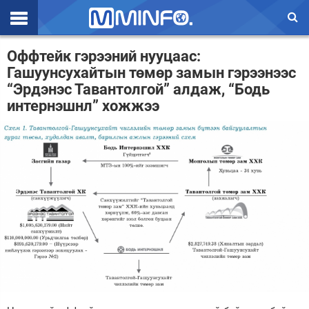
Эхлэл
Оффтейк гэрээний нууцаас:
Гашуунсухайтын төмөр замын гэрээнээс
Цаг агаар
“Эрдэнэс Тавантолгой” алдаж, “Бодь
интернэшнл” хожжээ
Валют ханш
Улс төр
Эдийн засаг
Үзэл бодол
Спорт
Нийгэм
Дэлхий
Энтертайнмэнт