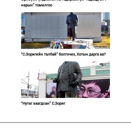
нарын” томилгоо
“С.Зоригийн талбай” болгочих, Хотын дарга аа?
“Нутаг заагдсан” С.Зориг