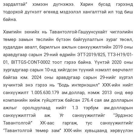
зардалтай” хэмээн дүгнэжээ. Харин бусад гэрээнд
тодорхой дүгнэлт өгөхөд мэдээлэл хангалттай ил тод биш
байна.
Хамгийн эхнийх нь Тавантолгой-Гашуунсухайт чиглэлийн
төмөр замын төслийн бүтээн байгуулалтын зураг төсөл,
худалдан авалт, барилгын ажлын санхүүжилтийн 2019 оны
аравдугаар сарын 29-ний өдрийн ЭТТ-2019/825, ТТЗ-Н19/01-
01, BITTGS-CONT-0002 тоот гэрээ байна. Үүнтэй 2020 оны
зургадугаар сарын 10-нд хийгдсэн түүний нэмэлт өөрчлөлт
байгаа юм. 2024 оны аравдугаар сарын 29-нийг хүртэл
хүчинтэй энэ гэрээ нь “Бодь интернэшнл” ХХК-ийн нийт
санхүүжилт 1.005.630.179 ам.доллар, нэмж 2013 онд өөр
компанийн хийж гүйцэтгэж байсан 276.4 сая ам долларын
ажлыг оролцуулаад нийт 1.3 тэрбум ам.долларын
санхүүжилттэй аж. Уг санхүүжилтийг “Эрдэнэс
Тавантолгой” ХК-аас гаргаж, тус санхүүжилтийг
“Тавантолгой төмөр зам” ХХК-ийн хувьцаанд хөрвүүлэн