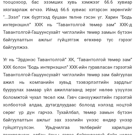
тооцохоор, бас эзэмших хувь хэмжээг 66.6 хувиар
хязгаарлаж өгчээ. Иймд 66.6 хувиас хэтэрсэн хөрөнгийг
“...Зээл” гэж бүртгээд буцаан төлнө гэсэн үг. Харин “Бодь
интернэшнл” ХХК нь “Тавантолгой төмөр зам” ХХК-д
Тавантолгой-Гашуунсухайт чиглэлийн төмөр замын бүтээн
байгуулалтын ажлыг гүйцэтгэж өгөхөөр тус гэрээг
байгуулжээ.
Уг нь “Эрдэнэс Тавантолгой” ХК, “Тавантолгой төмөр зам”
ХХК болон “Бодь интернэшнл” ХХК-ийн гуравласан гэрээтэй
Тавантолгой-Гашуунсухайт чиглэлийн төмөр зам байгуулах
ажил нь компанийн хувьд тээвэрлэлтийн зардлыг
бууруулах замаар үйл ажиллагаанд эерэг нөлөө үзүүлэх
боломжтой чухал төсөл юм. Гэвч санхүүжилтийн гэрээтэй
холбоотой алдаа, дутагдлуудаас болоод нэлээд ноцтой
сөрөг үр дүн гарчээ. Тухайлбал, төмөр замын бүтээн
байгуулалтын ажлыг зах зээлийн үнээс өндөр үнээр
гүйцэтгүүлсэн. Урьдчилгаа төлбөрийг харилцан