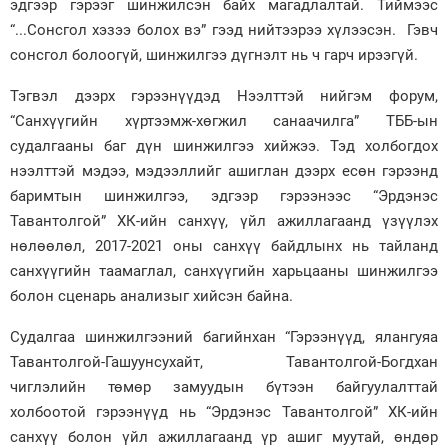
эдгээр гэрээг шинжилсэн байх магадлалтай. Тиймээс
“...Сонсгол хэзээ болох вэ” гээд нийтээрээ хүлээсэн. Гэвч
сонсгол болоогүй, шинжилгээ дүгнэлт нь ч гарч ирээгүй.
Тэгвэл дээрх гэрээнүүдэд Нээлттэй нийгэм форум,
“Санхүүгийн хүртээмж-хөгжил санаачилга” ТББ-ын
судалгааны баг дүн шинжилгээ хийжээ. Тэд холбогдох
нээлттэй мэдээ, мэдээллийг ашиглан дээрх есөн гэрээнд
баримтын шинжилгээ, эдгээр гэрээнээс “Эрдэнэс
Тавантолгой” ХК-ийн санхүү, үйл ажиллагаанд үзүүлэх
нөлөөлөл, 2017-2021 оны санхүү байдлынх нь тайланд
санхүүгийн таамаглал, санхүүгийн харьцааны шинжилгээ
болон сценарь анализыг хийсэн байна.
Судалгаа шинжилгээний багийнхан “Гэрээнүүд, ялангуяа
Тавантолгой-Гашуунсухайт, Тавантолгой-Богдхан
чиглэлийн төмөр замуудын бүтээн байгуулалттай
холбоотой гэрээнүүд нь “Эрдэнэс Тавантолгой” ХК-ийн
санхүү болон үйл ажиллагаанд үр ашиг муутай, өндөр