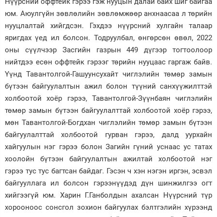
Нүүрсний оффтейк гэрээ гэж нууцын далай байх шиг байгаа
юм. Аюулгүйн зөвлөлийн зөвлөмжөөр анхнаасаа л төрийн
Зурхай
нууцлалтай хийгдсэн. Гэхдээ нүүрсний хулгайн талаар
яригдах үед ил болсон. Тодруулбал, өнгөрсөн өвөл, 2022
оны сүүлчээр Засгийн газрын 449 дүгээр тогтоолоор
нийтдээ есөн оффтейк гэрээг төрийн нууцаас гаргаж байв.
Үүнд Тавантолгой-Гашуунсухайт чиглэлийн төмөр замын
бүтээн байгуулалтын ажил болон түүний санхүүжилттэй
холбоотой хоёр гэрээ, Тавантолгой-Зүүнбаян чиглэлийн
төмөр замын бүтээн байгуулалттай холбоотой хоёр гэрээ,
мөн Тавантолгой-Богдхан чиглэлийн төмөр замын бүтээн
байгуулалттай холбоотой гурван гэрээ, далд уурхайн
хайгуулын нэг гэрээ болон Загийн гүний уснаас ус татах
хоолойн бүтээн байгуулалтын ажилтай холбоотой нэг
гэрээ тус тус багтсан байдаг. Гэсэн ч хэн нэгэн иргэн, эсвэл
байгууллага ил болсон гэрээнүүдэд дүн шинжилгээ огт
хийгээгүй юм. Харин Г.Ганболдын ахалсан Нүүрсний түр
хорооноос сонсгол зохион байгуулах бэлтгэлийн хүрээнд