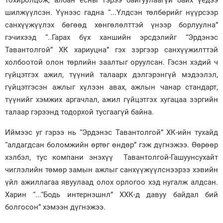
тохиролцож, албан ёсны гэрээ байгуулаагүй байх үедээ
шилжүүлсэн. Үүнээс гадна “...Үлдсэн төлбөрийг нүүрсээр
санхүүжүүлэх бөгөөд хөнгөлөлттэй үнээр борлуулна”
гэчихээд “..Гарах бүх ханшийн эрсдэлийг “Эрдэнэс
Тавантолгой” ХК хариуцна” гэх зэргээр санхүүжилттэй
холбоотой олон төрлийн заалтыг оруулсан. Гэсэн хэдий ч
гүйцэтгэх ажил, түүний талаарх дэлгэрэнгүй мэдээлэл,
гүйцэтгэсэн ажлыг хүлээн авах, ажлын чанар стандарт,
түүнийг хэмжих аргачлал, ажил гүйцэтгэх хугацаа зэргийн
талаар гэрээнд тодорхой тусгаагүй байна.
Иймээс уг гэрээ нь “Эрдэнэс Тавантолгой” ХК-ийн тухайд
“алдагдсан боломжийн өртөг өндөр” гэж дүгнэжээ. Өөрөөр
хэлбэл, тус компани энэхүү Тавантолгой-Гашуунсухайт
чиглэлийн төмөр замын ажлыг санхүүжүүлснээрээ хэвийн
үйл ажиллагаа явуулаад олох орлогоо хэд нугалж алдсан.
Харин “...“Бодь интернэшнл” ХХК-д давуу байдал бий
болгосон” хэмээн дүгнэжээ.