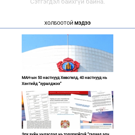
Сэтгэгдэл байхгүй байна.
ХОЛБООТОЙ
МЭДЭЭ
МАН-ын 50 настнууд Хөвсгөлд, 40 настнууд нь
Хэнтийд “хуралджээ”
Эрх зүйн үндэслэл нь тодорхойгүй “гадаад элч