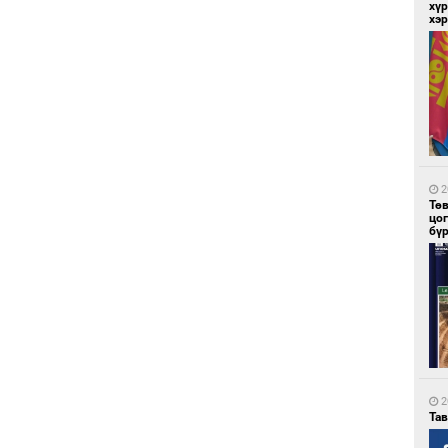
хүр
хэ
1
Бү
на
то
2
Тө
цо
бү
1
Ою
эхэ
2
Та