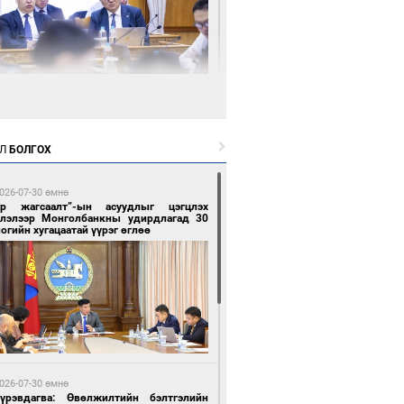
 минутын өмнө өмнө
нгол Улс “COP17”-д “Тал хээрийн
өвлөгөө”-гөө танилцуулна
Л
БОЛГОХ
026-07-30 өмнө
ар жагсаалт”-ын асуудлыг цэгцлэх
глэлээр Монголбанкны удирдлагад 30
огийн хугацаатай үүрэг өглөө
 минутын өмнө өмнө
 төрлийн эмийг нэг эх үүсвэрээс
далдан авах журмыг баталлаа
026-07-30 өмнө
Пүрэвдагва: Өвөлжилтийн бэлтгэлийн