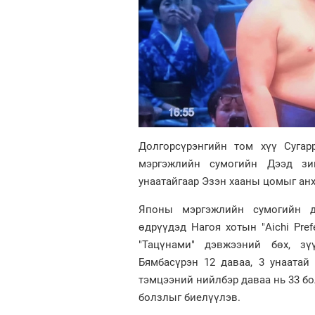
Долгорсүрэнгийн том хүү Сугар
мэргэжлийн сумогийн Дээд зи
унаатайгаар Эзэн хааны цомыг анх
Японы мэргэжлийн сумогийн д
өдрүүдэд Нагоя хотын "Aichi Pre
"Тацүнами" дэвжээний бөх, зү
Бямбасүрэн 12 даваа, 3 унаатай
тэмцээний нийлбэр даваа нь 33 б
болзлыг биелүүлэв.