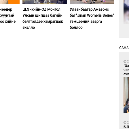
өнөөдөр
Ш.Энхийн-Од Монгол
Улаанбаатар Амазонс
хүүнтэй
Улсын шигшээ багийн
баг "Jinan Women's Series"
тоо хийнэ
бэлтгэлдээ хамрагдаж
тэмцээний аварга
эхэллэ
боллоо
8
Мо
төл
САНА
2
“Х
чи
хон
8
16
ху
2
Б.