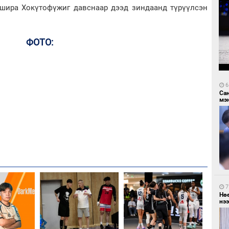
шира Хокүтофүжиг давснаар дээд зиндаанд түрүүлсэн
ФОТО:
6
Са
мэ
7
Нө
нээ