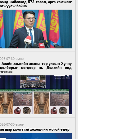
ээнд нийслэлд 573 төсөл, арга хэмжээг
рэгжүүлж байна
4 минутын өмнө өмнө
х шатанд хэмнэлтийн горимд шилжиж,
йр наадам, зөвлөгөөн, гадаад
милолтыг хориглолоо
026-07-30 өмнө
в Азийн хамгийн анхны төр улсын Хүннү
гцолборыг цогцоор нь Дэлхийн өвд
ртгэжээ
9 минутын өмнө өмнө
у толгойгоос “Рио Тинто” ашиг хүртэж
лсэн ч Монгол Улс өр төлсөөр байна
026-07-30 өмнө
ван шар мэнгэтэй хөхөшчин могой өдөр