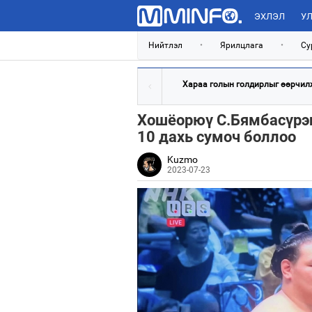
ЭХЛЭЛ
УЛ
Нийтлэл
•
Ярилцлага
•
Су
Хараа голын голдирлыг өөрчилж,
Хошёорюү С.Бямбасүрэн
10 дахь сумоч боллоо
Kuzmo
2023-07-23