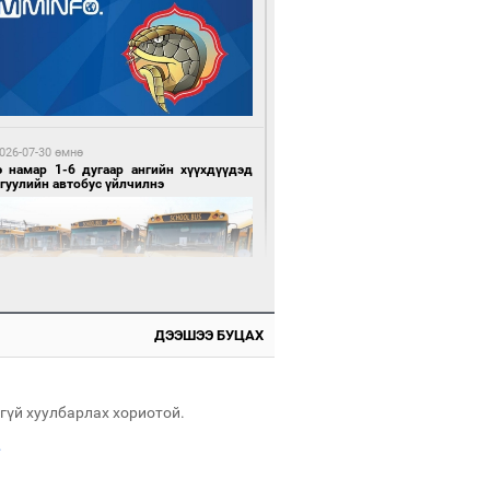
1 минутын өмнө өмнө
Н-ын 50 настнууд Хөвсгөлд, 40
тнууд нь Хэнтийд “хуралджээ”
026-07-30 өмнө
э намар 1-6 дугаар ангийн хүүхдүүдэд
гуулийн автобус үйлчилнэ
6 минутын өмнө өмнө
ллейбол эрэгтэйчүүдийн шигшээ баг
ний хожлоо байгууллаа
ДЭЭШЭЭ БУЦАХ
026-07-30 өмнө
мгуудад баригдаж буй ДЦС-ын төслийг
элжүүлэх чиглэл өглөө
гүй хуулбарлах хориотой.
.
3 минутын өмнө өмнө
засуулвал эд эдлэл идээ ундаа олдоно