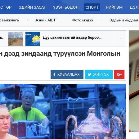
С ТӨР
ЭДИЙН ЗАСАГ
ҮЗЭЛ БОДОЛ
СПОРТ
НИЙГЭМ
ДЭЛ
рвалжлага
•
Азийн АШТ
•
Фото мэдээ
•
Оддын амьдрал
...
Дуу цахилгаантай аадар бороо...
 дээд зиндаанд түрүүлсэн Монголын
ХУВААЛЦАХ
ЖИРГЭХ