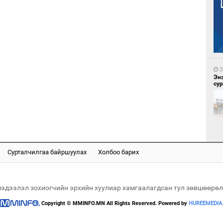
2
МА
нас
2
Эн
сур
3
Во
эх
Сурталчилгаа байршуулах
Холбоо барих
2
Ай
үрг
мэдээлэл зохиогчийн эрхийн хуулиар хамгаалагдсан тул зөвшөөрөл
Copyright © MMINFO.MN All Rights Reserved. Powered by
HUREEMEDIA
4
Үс 