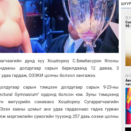
ШУУ
3
Со
95 
рагчаагийн дунд хүү Хошёорюү С.Бямбасүрэн Японы
ндааны долдугаар сарын барилдаанд 12 даваа, 3
 удаа гардаж, ОЗЭКИ цолны болзол хангажээ.
5
Ав
тат
олдугаар сарын тэмцээн долдугаар сарын 9-23-ны
fectural Gymnasium" ордонд болсон юм. Зуны тэмцээнд
үн жигүүрийн сэкивакэ Хошёорюү Сугаррагчаагийн
 Эзэн хааны цомыг анх удаа гардаснаас гадна гурван
олж мэргэжлийн сумогийн түүхэнд 257 дахь озэки цолны