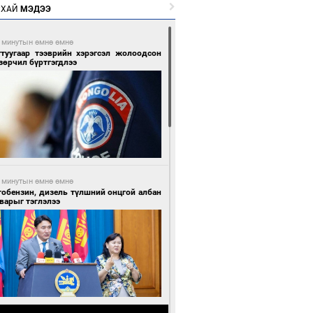
РХАЙ
МЭДЭЭ
 минутын өмнө өмнө
гтуугаар тээврийн хэрэгсэл жолоодсон
зөрчил бүртгэгдлээ
 минутын өмнө өмнө
тобензин, дизель түлшний онцгой албан
варыг тэглэлээ