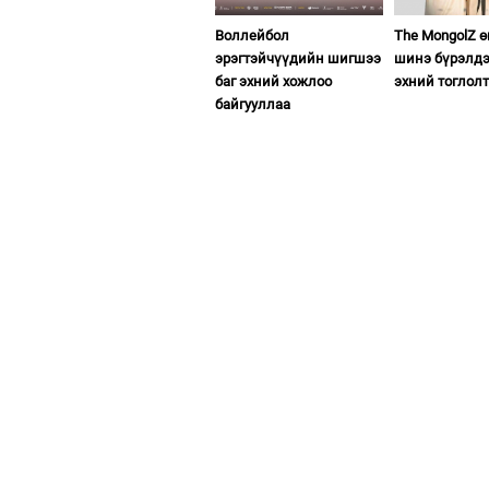
Воллейбол
The MongolZ 
эрэгтэйчүүдийн шигшээ
шинэ бүрэлдэ
баг эхний хожлоо
эхний тоглол
байгууллаа