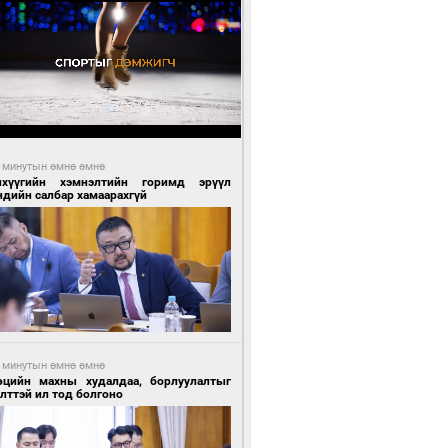
 минутын өмнө өмнө
нхүүгийн хэмнэлтийн горимд эрүүл
ндийн салбар хамаарахгүй
 минутын өмнө өмнө
өцийн махны худалдаа, борлуулалтыг
лттэй ил тод болгоно