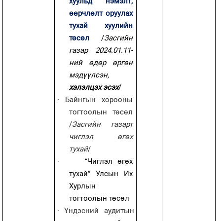
хуульд нэмэлт,
өөрчлөлт оруулах
тухай хуулийн
төсөл
/
Засгийн
газар 2024.01.11-
ний өдөр өргөн
мэдүүлсэн,
хэлэлцэх эсэх
/
·
Байнгын хорооны
тогтоолын төсөл
/
Засгийн газарт
чиглэл өгөх
тухай
/
·
“Чиглэл өгөх
тухай” Улсын Их
Хурлын
тогтоолын төсөл
·
Үндэсний аудитын