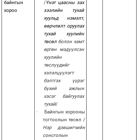
байнгын
/
Үнэт цаасны зах
хороо
зээлийн тухай
хуульд нэмэлт,
өөрчлөлт оруулах
тухай хуулийн
төсөл
болон хамт
өргөн мэдүүлсэн
хуулийн
төслүүдийг
хэлэлцүүлэгт
бэлтгэх үүрэг
бүхий
ажлын
хэсэг байгуулах
тухай
/
·
Байнгын хорооны
тогтоолын төсөл
/
Нэр дэвшигчийн
сонсголын