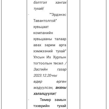
бэлтгэл хангах
тухай
/
·
““Эрдэнэс
Тавантолгой”
хувьцаат
компанийн
хувьцааны талаар
авах зарим арга
хэмжээний тухай”
Улсын Их Хурлын
тогтоолын төсөл
/
Засгийн газар
2023.12.20-ны
өдөр өргөн
мэдүүлсэн,
анхны
хэлэлцүүлэг
/
·
Төмөр замын
тээврийн тухай