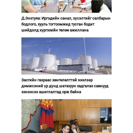
Д.Энхтуяа: Иргэдийн санал, хүсэлтийг салбарын
бодлого, хууль тогтоомжид тусган бодит
шийдэлд хүргэхийн төлөө ажиллана
Засгийн газраас хөнгөлөлттэй зээлээр
дэмжсэний үр дүнд шатахуун хадгалах савнууд
эхнээсээ ашиглалтад орж байна