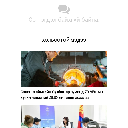
Сэтгэгдэл байхгүй байна.
ХОЛБООТОЙ
МЭДЭЭ
Сэлэнгэ аймгийн Сүхбаатар суманд 70 МВт-ын
хүчин чадалтай ДЦС-ын галыг асаалаа