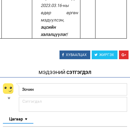
2023.03.16-ны
өдөр өргөн
мэдүүлсэн,
эцсийн
хэлэлцүүлэг
/
ХУВААЛЦАХ
ЖИРГЭХ
МЭДЭЭНИЙ
СЭТГЭГДЭЛ
Цагаар