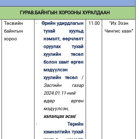
Зурхай
ГУРАВ.БАЙНГЫН ХОРООНЫ ХУРАЛДААН
Төсвийн
·
Өрийн удирдлагын
11.00
“Их Эзэн
байнгын
тухай хуульд
Чингис хаан”
хороо
нэмэлт, өөрчлөлт
оруулах тухай
хуулийн төсөл
болон хамт өргөн
мэдүүлсэн
хуулийн төсөл
/
Засгийн газар
2024.01.11-ний
өдөр өргөн
мэдүүлсэн,
хэлэлцэх эсэх
/
·
Төрийн
хэмнэлтийн тухай