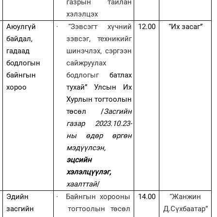
газрын тайлан
хэлэлцэх
Аюулгүй
·
“Зэвсэгт хүчний
12.00
“
Их засаг
”
байдал,
зэвсэг, техникийг
гадаад
шинэчлэх, сэргээн
бодлогын
сайжруулах
байнгын
бодлогыг
батлах
хороо
тухай”
Улсын Их
Хурлын тогтоолын
төсөл
/
Засгийн
газар 2023.10.23-
ны өдөр өргөн
мэдүүлсэн,
эцсийн
хэлэлцүүлэг,
хаалттай
/
Эдийн
·
Байнгын хорооны
14.00
“Жанжин
засгийн
тогтоолын төсөл
Д.Сүхбаатар”