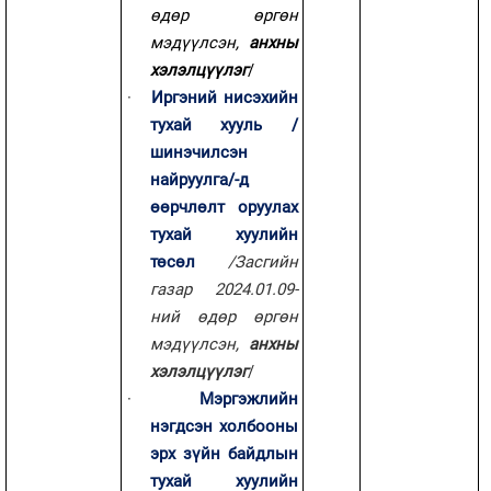
өдөр өргөн
мэдүүлсэн,
анхны
хэлэлцүүлэг
/
·
Иргэний нисэхийн
тухай хууль /
шинэчилсэн
найруулга/-д
өөрчлөлт оруулах
тухай хуулийн
төсөл
/Засгийн
газар 2024.01.09-
ний өдөр өргөн
мэдүүлсэн,
анхны
хэлэлцүүлэг
/
·
Мэргэжлийн
нэгдсэн холбооны
эрх зүйн байдлын
тухай хуулийн