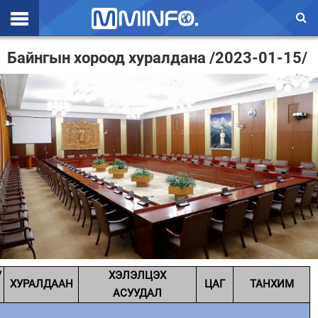
Эхлэл
Байнгын хороод хуралдана /2023-01-15/
Цаг агаар
Валют ханш
Улс төр
Эдийн засаг
Үзэл бодол
Спорт
Нийгэм
/
ХЭЛЭЛЦЭХ
Дэлхий
ХУРАЛДААН
ЦАГ
ТАНХИМ
АСУУДАЛ
Энтертайнмэнт