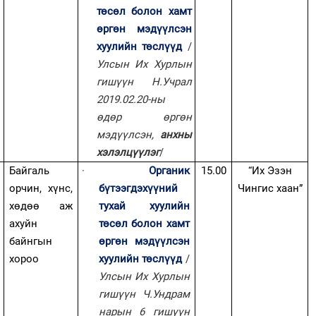
төсөл болон хамт
өргөн мэдүүлсэн
хуулийн төслүүд
/
Улсын Их Хурлын
гишүүн Н.Учрал
2019.02.20-ны
өдөр өргөн
мэдүүлсэн,
анхны
хэлэлцүүлэг
/
Байгаль
·
Органик
15.00
“Их Эзэн
орчин, хүнс,
бүтээгдэхүүний
Чингис хаан”
хөдөө аж
тухай хуулийн
ахуйн
төсөл болон хамт
байнгын
өргөн мэдүүлсэн
хороо
хуулийн төслүүд
/
Улсын Их Хурлын
гишүүн Ч.Ундрам
нарын 6 гишүүн