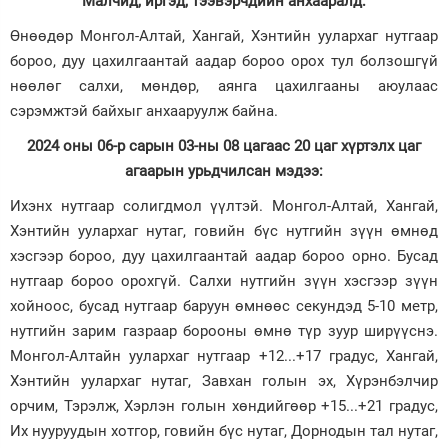
Малчид, иргэд, тээвэрчдийн анхааралд:
Зурхай
Өнөөдөр Монгол-Алтай, Хангай, Хэнтийн уулархаг нутгаар
бороо, дуу цахилгаантай аадар бороо орох тул болзошгүй
нөөлөг салхи, мөндөр, аянга цахилгааны аюулаас
сэрэмжтэй байхыг анхааруулж байна.
2024 оны 06-р сарын 03-ны 08 цагаас 20 цаг хүртэлх цаг
агаарын урьдчилсан мэдээ:
Ихэнх нутгаар солигдмол үүлтэй. Монгол-Алтай, Хангай,
Хэнтийн уулархаг нутаг, говийн бүс нутгийн зүүн өмнөд
хэсгээр бороо, дуу цахилгаантай аадар бороо орно. Бусад
нутгаар бороо орохгүй. Салхи нутгийн зүүн хэсгээр зүүн
хойноос, бусад нутгаар баруун өмнөөс секундэд 5-10 метр,
нутгийн зарим газраар борооны өмнө түр зуур ширүүснэ.
Монгол-Алтайн уулархаг нутгаар +12...+17 градус, Хангай,
Хэнтийн уулархаг нутаг, Завхан голын эх, Хүрэнбэлчир
орчим, Тэрэлж, Хэрлэн голын хөндийгөөр +15...+21 градус,
Их нууруудын хотгор, говийн бүс нутаг, Дорнодын тал нутаг,