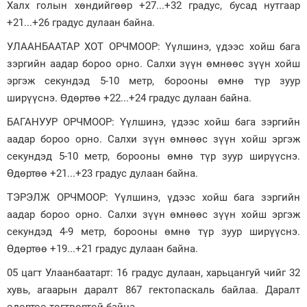
Халх голын хөндийгөөр +27...+32 градус, бусад нутгаар
+21...+26 градус дулаан байна.
УЛААНБААТАР ХОТ ОРЧМООР: Үүлшинэ, үдээс хойш бага
зэргийн аадар бороо орно. Салхи зүүн өмнөөс зүүн хойш
эргэж секундэд 5-10 метр, борооны өмнө түр зуур
ширүүснэ. Өдөртөө +22...+24 градус дулаан байна.
БАГАНУУР ОРЧМООР: Үүлшинэ, үдээс хойш бага зэргийн
аадар бороо орно. Салхи зүүн өмнөөс зүүн хойш эргэж
секундэд 5-10 метр, борооны өмнө түр зуур ширүүснэ.
Өдөртөө +21...+23 градус дулаан байна.
ТЭРЭЛЖ ОРЧМООР: Үүлшинэ, үдээс хойш бага зэргийн
аадар бороо орно. Салхи зүүн өмнөөс зүүн хойш эргэж
секундэд 4-9 метр, борооны өмнө түр зуур ширүүснэ.
Өдөртөө +19...+21 градус дулаан байна.
05 цагт Улаанбаатарт: 16 градус дулаан, харьцангуй чийг 32
хувь, агаарын даралт 867 гектопаскаль байлаа. Даралт
өдөртөө тогтвортой байна.