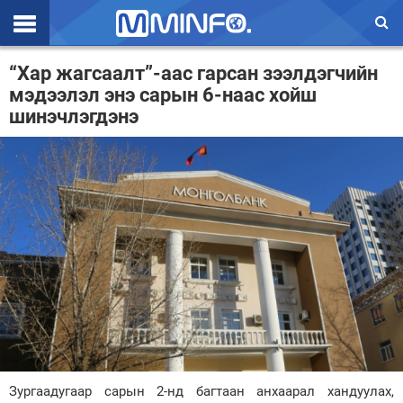
Эхлэл
“Хар жагсаалт”-аас гарсан зээлдэгчийн
мэдээлэл энэ сарын 6-наас хойш
Цаг агаар
шинэчлэгдэнэ
Валют ханш
Улс төр
Эдийн засаг
Үзэл бодол
Спорт
Нийгэм
Дэлхий
Зургаадугаар сарын 2-нд багтаан анхаарал хандуулах,
Энтертайнмэнт