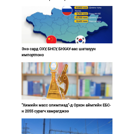
Энэ сард ОХУ, БНСУ, БНХАУ-аас шатахуун
импортлоно
"Химийн масс олимпиад"-д Орхон аймгийн ЕБС-
н 2055 сурагч хамрагджээ