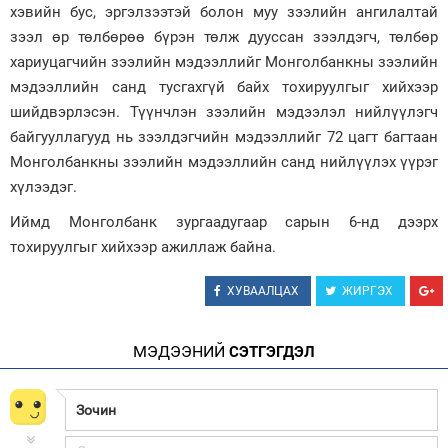
хэвийн бус, эргэлзээтэй болон муу зээлийн ангилалтай
Зурхай
зээл өр төлбөрөө бүрэн төлж дууссан зээлдэгч, төлбөр
хариуцагчийн зээлийн мэдээллийг Монголбанкны зээлийн
мэдээллийн санд тусгахгүй байх тохируулгыг хийхээр
шийдвэрлэсэн. Түүнчлэн зээлийн мэдээлэл нийлүүлэгч
байгууллагууд нь зээлдэгчийн мэдээллийг 72 цагт багтаан
Монголбанкны зээлийн мэдээллийн санд нийлүүлэх үүрэг
хүлээдэг.
Иймд Монголбанк зургаадугаар сарын 6-нд дээрх
тохируулгыг хийхээр ажиллаж байна.
ХУВААЛЦАХ
ЖИРГЭХ
МЭДЭЭНИЙ
СЭТГЭГДЭЛ