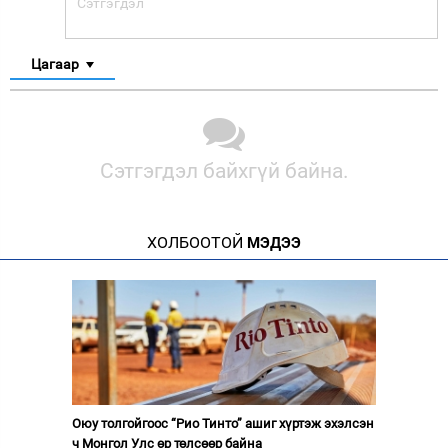
Цагаар
Сэтгэгдэл байхгүй байна.
ХОЛБООТОЙ
МЭДЭЭ
Оюу толгойгоос “Рио Тинто” ашиг хүртэж эхэлсэн
ч Монгол Улс өр төлсөөр байна