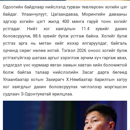
Одоогийн байдлаар нийслэлд гурван төвлөрсөн хогийн цэг
Зурхай
байдаг. Улаанчулуут, Цагаандаваа, Морингийн давааны
эдгээр хогийн цэгт жилд 400 мянга гаруй тонн хогийг
устгадаг. Нийт хог хаягдлын 11.4 хувийг дахин
боловсруулж, 88.6 хувийг булж устгаж байна. Хогийг булж
устгах арга нь метан хийг ихээр ялгаруулдаг, байгаль
орчинд сөрөг нөлөө ихтэй. Тэгвэл 2026 оноос хогийг булж
устгахгүйгээр шатаах аргыг хэрэглэж эрчим хүч гаргаж авах,
үлдэгдэл үнс нурмаар явган замын хавтан хийх боломжтой
болж байгаа талаар нийслэлийн Засаг дарга бөгөөд
Улаанбаатар хотын Захирагч Х.Нямбаатар барилгын хатуу
хог хаягдлыг дахин боловсруулах чиглэлээр мэргэшсэн
судлаач Э.Одонтуяатай ярилцлаа.