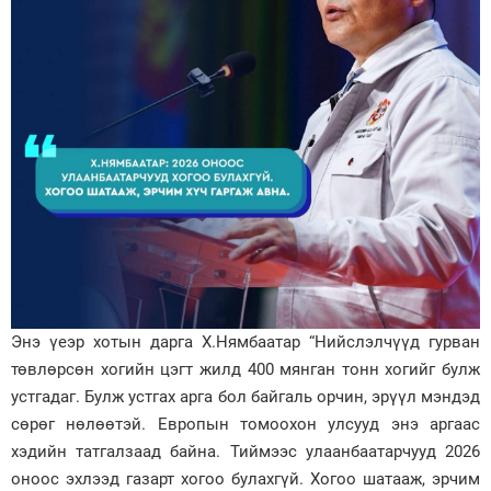
Энэ үеэр хотын дарга Х.Нямбаатар “Нийслэлчүүд гурван
төвлөрсөн хогийн цэгт жилд 400 мянган тонн хогийг булж
устгадаг. Булж устгах арга бол байгаль орчин, эрүүл мэндэд
сөрөг нөлөөтэй. Европын томоохон улсууд энэ аргаас
хэдийн татгалзаад байна. Тиймээс улаанбаатарчууд 2026
оноос эхлээд газарт хогоо булахгүй. Хогоо шатааж, эрчим