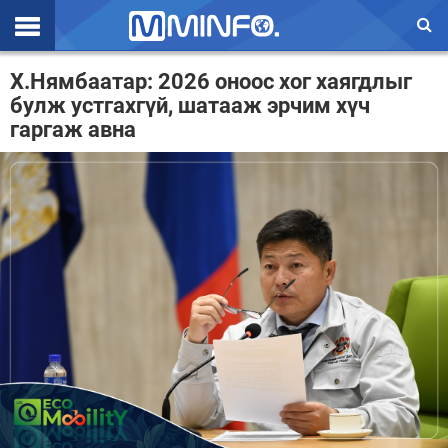
Эхлэл
Х.Нямбаатар: 2026 оноос хог хаягдлыг
булж устгахгүй, шатааж эрчим хүч
Цаг агаар
гаргаж авна
Валют ханш
Улс төр
Эдийн засаг
Үзэл бодол
Спорт
Нийгэм
Дэлхий
Энтертайнмэнт