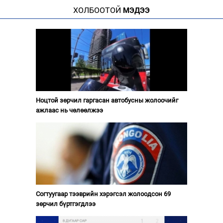
ХОЛБООТОЙ
МЭДЭЭ
Ноцтой зөрчил гаргасан автобусны жолоочийг
ажлаас нь чөлөөлжээ
Согтуугаар тээврийн хэрэгсэл жолоодсон 69
зөрчил бүртгэгдлээ