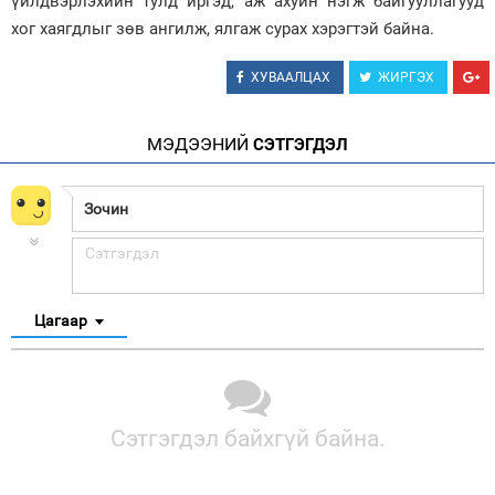
үйлдвэрлэхийн тулд иргэд, аж ахуйн нэгж байгууллагууд
хог хаягдлыг зөв ангилж, ялгаж сурах хэрэгтэй байна.
ХУВААЛЦАХ
ЖИРГЭХ
МЭДЭЭНИЙ
СЭТГЭГДЭЛ
Цагаар
Сэтгэгдэл байхгүй байна.