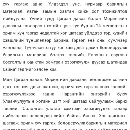
хүч гаргаж авна. Үлдэгдэл үнс, нурмаар барилгын
материал, явган замын хавтан хийж хот тохижилтод
нийлүүлнэ. Үүний тулд Цагаан даваа болон Морингийн
давааны төвлөрсөн хогийн цэгт тус бүр нь 24 мегаваттын
эрчим хүч гаргах чадалтай хог шатаах үйлдвэр төр, хувийн
хэвшлийн түншлэлээр барина. Гэрээг энэ оны сүүлчээр
үзэглэнэ. Түүнчлэн хатуу хог хаягдлыг дахин боловсруулж
барилгын материал болгох төслийг Европын сэргээн
босголтын банктай хамтран хэрэгжүүлж дуусах шатандаа
байна” гэдгийг хэлсэн юм.
Мөн Цагаан даваа, Морингийн давааны төвлөрсөн хогийн
цэгт хог хаягдлыг шатааж, эрчим хүч гаргаж авах төслийг
хэрэгжүүлэхээс гадна Нарангийн энгэрийн буюу
Улаанчулуутын хогийн цэгт хий шатаах байгууламж барих
төслийг Солонгос улстай хамтран хэрэгжүүлэх талаар
нийслэлээс хэлэлцээр хийж байгаа билээ. Хог хаягдлыг
шатааж, эрчим хүч гаргах, боловсруулж барилгын материал