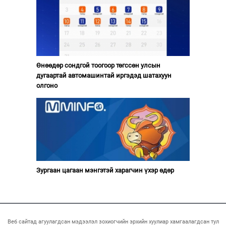
Өнөөдөр сондгой тоогоор төгссөн улсын
дугаартай автомашинтай иргэдэд шатахуун
олгоно
Зургаан цагаан мэнгэтэй харагчин үхэр өдөр
Веб сайтад агуулагдсан мэдээлэл зохиогчийн эрхийн хуулиар хамгаалагдсан тул