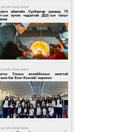
 цагийн өмнө өмнө
лэнгэ аймгийн Сүхбаатар суманд 70
т-ын хүчин чадалтай ДЦС-ын галыг
алаа
 цагийн өмнө өмнө
нгол Улсын волейболын эмэгтэй
шээ баг Хонг Конгийг зорилоо
 цагийн өмнө өмнө