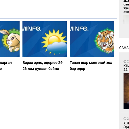
Д.
са
ту
аж
САНА
8
2
 жаргал
Бороо орно, өдөртөө 24-
Таван шар мэнгэтэй хөх
Үс 
KH
э
26 хэм дулаан байна
бар өдөр
22-
8
Бо
2
ба
Х.
Эр