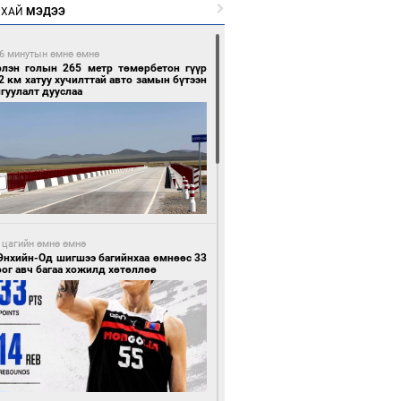
РХАЙ
МЭДЭЭ
6 минутын өмнө өмнө
рлэн голын 265 метр төмөрбетон гүүр
2 км хатуу хучилттай авто замын бүтээн
гуулалт дууслаа
 цагийн өмнө өмнө
Энхийн-Од шигшээ багийнхаа өмнөөс 33
ог авч багаа хожилд хөтөллөө