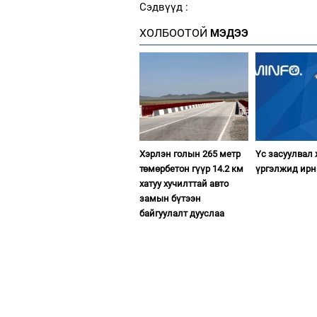
Сэдвүүд :
ХОЛБООТОЙ
МЭДЭЭ
Хэрлэн голын 265 метр
Үс засуулвал
төмөрбетон гүүр 14.2 км
үргэлжид ирн
хатуу хучилттай авто
замын бүтээн
байгуулалт дууслаа