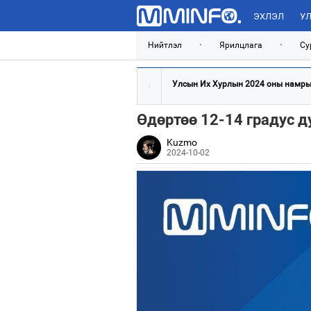
ЭХЛЭЛ
УЛ
Нийтлэл
•
Ярилцлага
•
Су
Улсын Их Хурлын 2024 оны намрын
Өдөртөө 12-14 градус д
Kuzmo
2024-10-02