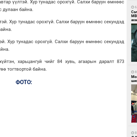
втар үүлтэй. Хур тунадас орохгүй. Салхи баруун өмнөөс
6
ус дулаан байна.
Сэ
МВ
аса
лтэй. Хур тунадас орохгүй. Салхи баруун өмнөөс секундэд
байна.
эй. Хур тунадас орохгүй. Салхи баруун өмнөөс секундэд
айна.
хүйтэн, харьцангуй чийг 84 хувь, агаарын даралт 873
төө тогтвортой байна.
8
Мо
шиг
ФОТО:
8