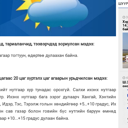
ШУУ
3
Хэ
14.
бай
ид, тариаланчид, тээвэрчдэд зориулсан мэдээ:
агаар тогтуун, өдөртөө дулаахан байна.
цагаас 20 цаг хүртэлх цаг агаарын урьдчилсан мэдээ:
4
Ш.
оно
ийт нутгаар хур тунадас орохгүй. Салхи ихэнх нутгаар
р. Ихэнх нутгаар бага зэрэг дулаарч Хангай, Хэнтийн
, Идэр, Тэс, Тэрэлж голын хөндийгөөр +5…+10 градус, Их
ийн сав газар болон говийн бүс нутгийн баруун өмнөд
гаар +10...+15 градус дулаан байна.