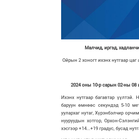
Малчид, иргэд, хадланч
Ойрын 2 хоногт ихэнх нутгаар цаг 
2024 оны 10-р сарын 02-ны 08 
Ихэнх нутгаар багавтар үүлтэй. Н
баруун өмнөөс секундэд 5-10 мет
уулархаг нутаг, Хүрэнбэлчир орчим
нууруудын хотгор, Орхон-Сэлэнг
хэсгээр +14...+19 градус, бусад нут