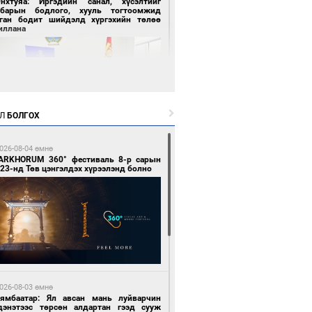
Энхтуяа: Иргэдийн санал, хүсэлтийг
лбарын бодлого, хууль тогтоомжид
сган бодит шийдэлд хүргэхийн төлөө
иллана
Л
БОЛГОХ
 цагийн өмнө өмнө
026-08-04 өмнө
засуулвал жаргал үргэлжид ирнэ
ARKHORUM 360° фестиваль 8-р сарын
23-нд Төв цэнгэлдэх хүрээлэнд болно
 цагийн өмнө өмнө
роо орно, өдөртөө 24-26 хэм дулаан
026-08-03 өмнө
йна
Нямбаатар: Ял авсан мань луйварчин
дэнэтээс төрсөн алдартан гээд сууж