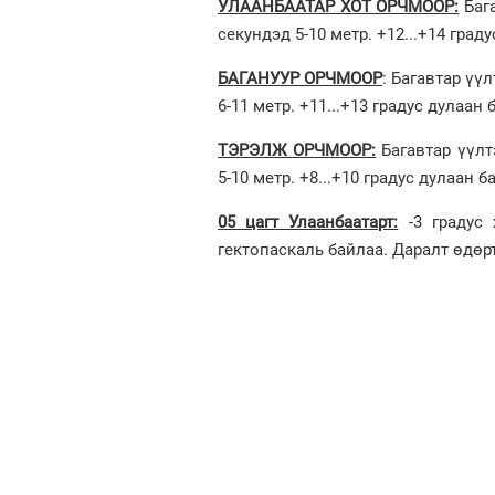
УЛААНБААТАР ХОТ ОРЧМООР:
Бага
секундэд 5-10 метр. +12...+14 град
БАГАНУУР ОРЧМООР
: Багавтар үү
6-11 метр. +11...+13 градус дулаан 
ТЭРЭЛЖ ОРЧМООР:
Багавтар үүлт
5-10 метр. +8...+10 градус дулаан б
05 цагт Улаанбаатарт:
-3 градус 
гектопаскаль байлаа. Даралт өдөр