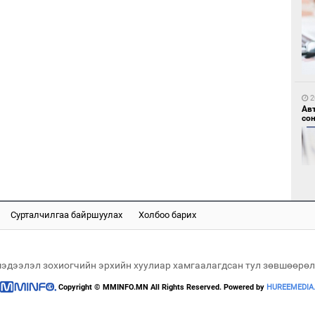
2
БН
АИ
2
хүс
Ав
со
Сурталчилгаа байршуулах
Холбоо барих
2
“Ц
2
хэл
“Ну
мэдээлэл зохиогчийн эрхийн хуулиар хамгаалагдсан тул зөвшөөрөл
Copyright © MMINFO.MN All Rights Reserved. Powered by
HUREEMEDIA