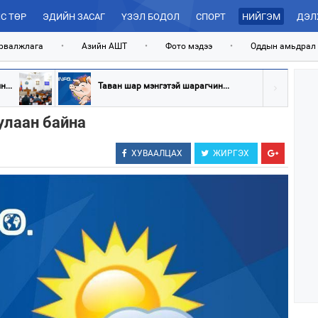
С ТӨР
ЭДИЙН ЗАСАГ
ҮЗЭЛ БОДОЛ
СПОРТ
НИЙГЭМ
ДЭЛ
рвалжлага
•
Азийн АШТ
•
Фото мэдээ
•
Оддын амьдрал
...
Таван шар мэнгэтэй шарагчин...
улаан байна
ХУВААЛЦАХ
ЖИРГЭХ