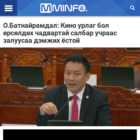
Эхлэл
О.Батнайрамдал: Кино урлаг бол
өрсөлдөх чадвартай салбар учраас
Цаг агаар
залуусаа дэмжих ёстой
Валют ханш
Улс төр
Эдийн засаг
Үзэл бодол
Спорт
Нийгэм
Дэлхий
Энтертайнмэнт