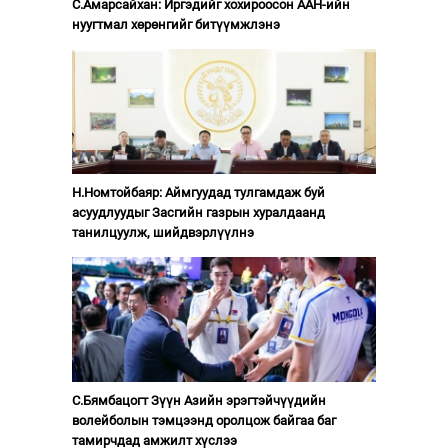
С.Амарсайхан: Иргэдийг хохироосон ААН-ийн
нуугтмал хөрөнгийг битүүмжлэнэ
Н.Номтойбаяр: Аймгуудад тулгамдаж буй
асуудлуудыг Засгийн газрын хуралдаанд
танилцуулж, шийдвэрлүүлнэ
С.Бямбацогт Зүүн Азийн эрэгтэйчүүдийн
волейболын тэмцээнд оролцож байгаа баг
тамирчдад амжилт хүслээ