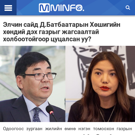
Эхлэл
Элчин сайд Д.Батбаатарын Хөшигийн
хөндий дэх газрыг жагсаалтай
Цаг агаар
холбоотойгоор цуцалсан уу?
Валют ханш
Улс төр
Эдийн засаг
Үзэл бодол
Спорт
Нийгэм
Дэлхий
Одоогоос зургаан жилийн өмнө нэгэн томоохон газрын
Энтертайнмэнт