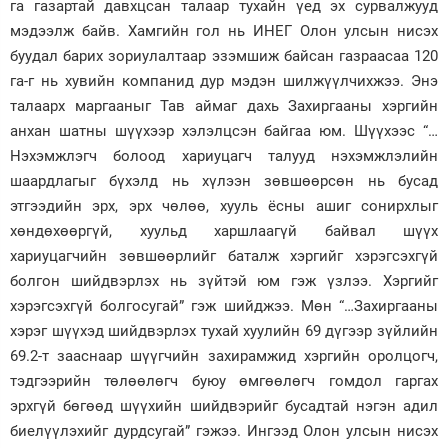
га газартай давхцсан талаар тухайн үед эх сурвалжууд
мэдээлж байв. Хамгийн гол нь ИНЕГ Олон улсын нисэх
буудал барих зориулалтаар эзэмшиж байсан газраасаа 120
га-г нь хувийн компанид дур мэдэн шилжүүлчихжээ. Энэ
талаарх маргааныг Тав аймаг дахь Захиргааны хэргийн
анхан шатны шүүхээр хэлэлцсэн байгаа юм. Шүүхээс “…
Нэхэмжлэгч болоод хариуцагч талууд нэхэмжлэлийн
шаардлагыг бүхэлд нь хүлээн зөвшөөрсөн нь бусад
этгээдийн эрх, эрх чөлөө, хууль ёсны ашиг сонирхлыг
хөндөхөөргүй, хуульд харшлаагүй байвал шүүх
хариуцагчийн зөвшөөрлийг баталж хэргийг хэрэгсэхгүй
болгон шийдвэрлэх нь зүйтэй юм гэж үзлээ. Хэргийг
хэрэгсэхгүй болгосугай” гэж шийджээ. Мөн “…Захиргааны
хэрэг шүүхэд шийдвэрлэх тухай хуулийн 69 дүгээр зүйлийн
69.2-т зааснаар шүүгчийн захирамжид хэргийн оролцогч,
тэдгээрийн төлөөлөгч буюу өмгөөлөгч гомдол гаргах
эрхгүй бөгөөд шүүхийн шийдвэрийг бусадтай нэгэн адил
биелүүлэхийг дурдсугай” гэжээ. Ингээд Олон улсын нисэх