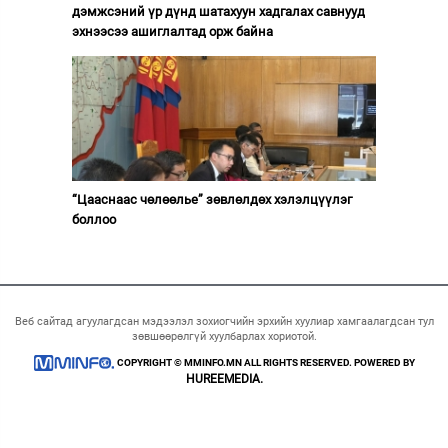
дэмжсэний үр дүнд шатахуун хадгалах савнууд
эхнээсээ ашиглалтад орж байна
“Цааснаас чөлөөлье” зөвлөлдөх хэлэлцүүлэг
боллоо
Веб сайтад агуулагдсан мэдээлэл зохиогчийн эрхийн хуулиар хамгаалагдсан тул
зөвшөөрөлгүй хуулбарлах хориотой.
COPYRIGHT © MMINFO.MN ALL RIGHTS RESERVED. POWERED BY
HUREEMEDIA.