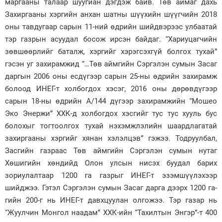
маргааны талаар шуугиан дэгдэж байв. Төв аймаг дахь
Захиргааны хэргийн анхан шатны шүүхийн шүүгчийн 2018
Зурхай
оны тавдугаар сарын 11-ний өдрийн шийдвэрээс улбаатай
тэр газрын асуудал босож ирсэн байдаг. “Хариуцагчийн
зөвшөөрлийг баталж, хэргийг хэрэгсэхгүй болгох тухай”
гэсэн уг захирамжид “…Төв аймгийн Сэргэлэн сумын Засаг
даргын 2006 оны есдүгээр сарын 25-ны өдрийн захирамж
болоод ИНЕГ-т холбогдох хэсэг, 2016 оны дөрөвдүгээр
сарын 18-ны өдрийн А/144 дүгээр захирамжийн “Мошео
Эко Энержи” ХХК-д холбогдох хэсгийг тус тус хууль бус
болохыг тогтоолгох тухай нэхэмжлэлийн шаардлагатай
захиргааны хэргийг хянан хэлэлцэв” гэжээ. Тодруулбал,
Засгийн газраас Төв аймгийн Сэргэлэн сумын нутаг
Хөшигийн хөндийд Олон улсын нисэх буудал барих
зориулалтаар 1200 га газрыг ИНЕГ-т эзэмшүүлэхээр
шийджээ. Гэтэл Сэргэлэн сумын Засаг дарга дээрх 1200 га-
гийн 200-г нь ИНЕГ-т давхцуулан олгожээ. Тэр газар нь
“Жуулчин Монгол наадам” ХХК-ийн “Тахилтын Энгэр”-т 400