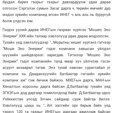
буудал барих газрыг газрыг давхардуулж удаа дараа
олгосон Сэргэлэн сумын Засаг дарга ч, төрийн өмчийг дур
мэдэн хувийн компанид өгсөн ИНЕГ ч аль аль нь буруугүй
болж үлдсэн юм.
Гэхдээ үүний дараа ИНЕГ-ын газраас хүртсэн “Мошео Эко
Энержи” ХХК-ийн талаар хэвлэлүүд удаа дараа мэдээлсэн.
Тухайн үед хэвлэлүүдээр “…Морьтны хишиг хүртэнэ гэгчээр
“Моше Эко Энержи” гэдэг компани завшсан үйлдэл
шүүхийн шийдвэрээс харагдав. Тэгэхээр “Мошео Эко
Энержи” гэдэг компанийн талд ямар хүч үйлчлэв гэсэн
асуулт анхаарал татав. Энэ тухай лавлан сураглабал уг
компани нь Дааданхүүгийн Батбаатар гэгчийн хувийн
компани аж” гэж бичиж байжээ. МХЕГ-ын дарга, МАН-ын
Хяналтын хорооны дарга байсан Д.Батбаатар тухайн үед
ЗГХЭГ-ын дэд даргаар томилогдоод байв. Д.Батбаатар одоо
Узбекистан улсад Элчин сайдаар сууж байгаа билээ.
Хэвлэлүүд цааш нь “…АН засгийн эрх барьж байх үед
тэрхүү 120 га газрыг ИНЕГ-ын даргаар ажиллаж байсан