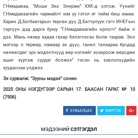
Г.Нямдаваа, “Моше Эко Энержи” ХХК-д олгож. Үүнийг
Г.Нямдаваагийн чармайлт юм уу гэтэл яг тийм биш юмаа.
Харин Д.Батбаатарын төрсөн дүү Д.Батчулуун гэгч ИНЕГ-ын
тэргүүн дэд дарга буюу “Г.Нямдаваагийн орлогч” байж л
дээ. Мань нөхөр ахдаа газар бэлэглэсэн болж таарав. Энэ
мэтээр л төрөөр, намаар ах дүүс, танил талаараа бусдад
нөлөөлдөг эрх мэдэлтнүүд өөр нэгнийг хохироож өөрсдөө
ашиг хүртэж суудаг болжээ” гэсэн нь хэвлэлүүдийн
хуудаснаа үлджээ.
Эх сурвалж: “Зууны мэдээ” сонин
2025 ОНЫ НЭГДҮГЭЭР САРЫН 17. БААСАН ГАРАГ. № 10
(7506)
ХУВААЛЦАХ
ЖИРГЭХ
МЭДЭЭНИЙ
СЭТГЭГДЭЛ