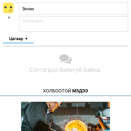
Цагаар
Сэтгэгдэл байхгүй байна.
ХОЛБООТОЙ
МЭДЭЭ