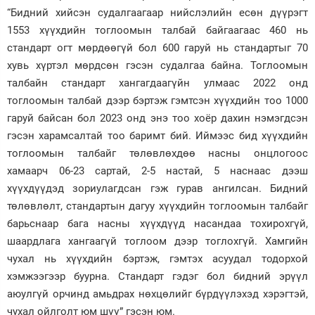
“Бидний хийсэн судалгаагаар нийслэлийн есөн дүүрэгт
1553 хүүхдийн тоглоомын талбай байгаагаас 460 нь
стандарт огт мөрдөөгүй бол 600 гаруй нь стандартыг 70
хувь хүртэл мөрдсөн гэсэн судалгаа байна. Тоглоомын
талбайн стандарт хангагдаагүйн улмаас 2022 онд
тоглоомын талбай дээр бэртэж гэмтсэн хүүхдийн тоо 1000
гаруй байсан бол 2023 онд энэ тоо хоёр дахин нэмэгдсэн
гэсэн харамсалтай тоо баримт бий. Иймээс бид хүүхдийн
тоглоомын талбайг төлөвлөхдөө насны онцлогоос
хамаарч 06-23 сартай, 2-5 настай, 5 наснаас дээш
хүүхдүүдэд зориулагдсан гэж гурав ангилсан. Бидний
төлөвлөлт, стандартын дагуу хүүхдийн тоглоомын талбайг
барьснаар бага насны хүүхдүүд насандаа тохирохгүй,
шаардлага хангаагүй тоглоом дээр тоглохгүй. Хамгийн
чухал нь хүүхдийн бэртэж, гэмтэх асуудал тодорхой
хэмжээгээр буурна. Стандарт гэдэг бол бидний эрүүл
аюулгүй орчинд амьдрах нөхцөлийг бүрдүүлэхэд хэрэгтэй,
чухал ойлголт юм шүү” гэсэн юм.