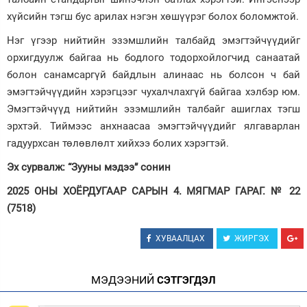
хүйсийн тэгш бус арилах нэгэн хөшүүрэг болох боломжтой.
Нэг үгээр нийтийн эзэмшлийн талбайд эмэгтэйчүүдийг
орхигдуулж байгаа нь бодлого тодорхойлогчид санаатай
болон санамсаргүй байдлын алинаас нь болсон ч бай
эмэгтэйчүүдийн хэрэгцээг чухалчлахгүй байгаа хэлбэр юм.
Эмэгтэйчүүд нийтийн эзэмшлийн талбайг ашиглах тэгш
эрхтэй. Тиймээс анхнаасаа эмэгтэйчүүдийг ялгаварлан
гадуурхсан төлөвлөлт хийхээ болих хэрэгтэй.
Эх сурвалж: “Зууны мэдээ” сонин
2025 ОНЫ ХОЁРДУГААР САРЫН 4. МЯГМАР ГАРАГ. № 22
(7518)
ХУВААЛЦАХ
ЖИРГЭХ
МЭДЭЭНИЙ
СЭТГЭГДЭЛ