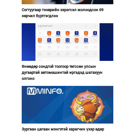
Согтуугаар тээврийн хэрэгсэл жолоодсон 69
зөрчил бүртгэгдлээ
Өнөөдөр сондгой тоогоор төгссөн улсын
дугаартай автомашинтай иргэдэд шатахуун
олгоно
Зургаан цагаан мэнгэтэй харагчин үхэр өдөр