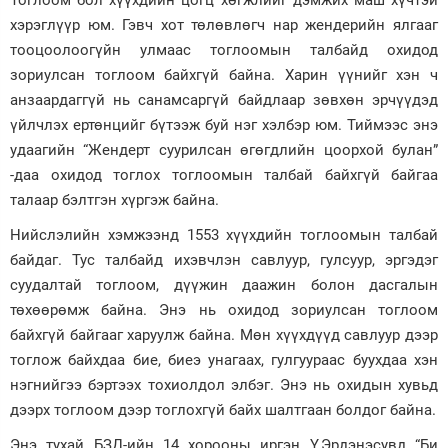
Тоглоом бол хүүхдийн цогц хөгжлийг дэмжих маш хүчтэй
хэрэглүүр юм. Гэвч хот төлөвлөгч нар жендерийн ялгааг
Зурхай
тооцоолоогүйн улмаас тоглоомын талбайд охидод
зориулсан тоглоом байхгүй байна. Харин үүнийг хэн ч
анзаардаггүй нь санамсаргүй байдлаар зөвхөн эрчүүдэд
үйлчлэх ертөнцийг бүтээж буй нэг хэлбэр юм. Тиймээс энэ
удаагийн “Жендерт суурилсан өгөгдлийн цоорхой булан”
-даа охидод тоглох тоглоомын талбай байхгүй байгаа
талаар бэлтгэн хүргэж байна.
Нийслэлийн хэмжээнд 1553 хүүхдийн тоглоомын талбай
байдаг. Тус талбайд ихэвчлэн савлуур, гулсуур, эргэдэг
суудалтай тоглоом, дүүжин даажин болон дасгалын
төхөөрөмж байна. Энэ нь охидод зориулсан тоглоом
байхгүй байгааг харуулж байна. Мөн хүүхдүүд савлуур дээр
тоглож байхдаа бие, биеэ унагаах, гулгуураас буухдаа хэн
нэгнийгээ бэртээх тохиолдол элбэг. Энэ нь охидын хувьд
дээрх тоглоом дээр тоглохгүй байх шалтгаан болдог байна.
Энэ тухай БЗД-ийн 14 хорооны иргэн Ү.Эрдэнэсувд “Би