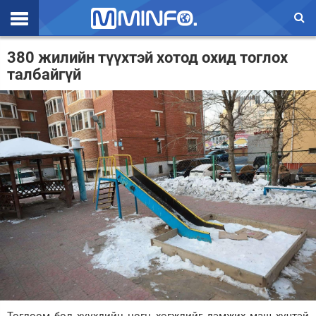
Эхлэл
380 жилийн түүхтэй хотод охид тоглох
талбайгүй
Цаг агаар
Валют ханш
Улс төр
Эдийн засаг
Үзэл бодол
Спорт
Нийгэм
Дэлхий
Энтертайнмэнт