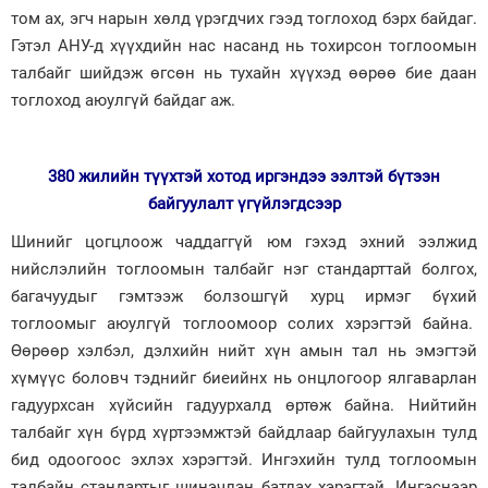
том ах, эгч нарын хөлд үрэгдчих гээд тоглоход бэрх байдаг.
Гэтэл АНУ-д хүүхдийн нас насанд нь тохирсон тоглоомын
талбайг шийдэж өгсөн нь тухайн хүүхэд өөрөө бие даан
тоглоход аюулгүй байдаг аж.
380 жилийн түүхтэй хотод иргэндээ ээлтэй бүтээн
байгуулалт үгүйлэгдсээр
Шинийг цогцлоож чаддаггүй юм гэхэд эхний ээлжид
нийслэлийн тоглоомын талбайг нэг стандарттай болгох,
багачуудыг гэмтээж болзошгүй хурц ирмэг бүхий
тоглоомыг аюулгүй тоглоомоор солих хэрэгтэй байна.
Өөрөөр хэлбэл, дэлхийн нийт хүн амын тал нь эмэгтэй
хүмүүс боловч тэднийг биеийнх нь онцлогоор ялгаварлан
гадуурхсан хүйсийн гадуурхалд өртөж байна. Нийтийн
талбайг хүн бүрд хүртээмжтэй байдлаар байгуулахын тулд
бид одоогоос эхлэх хэрэгтэй. Ингэхийн тулд тоглоомын
талбайн стандартыг шинэчлэн батлах хэрэгтэй. Ингэснээр