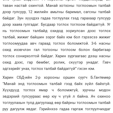
таван настай охинтой. Манай хотхоны тоглоомын талбай
дээр гулсуур, 12 жилийн амьтны баримал, сагсны талбай
байдаг. Зун хүүхдээ гадаа тоглуулах гээд гарахаар гулсуур
дээр хааяа гулгадаг. Бусдаар тоглох тоглоом байдаггүй. Уг
нь тоглоомын талбайд охидод зориулсан дээс тоглох
талбай, жижиг байшин зэрэг байх юм бол гэрээсээ жижиг
тоглоомуудаа авч гараад тоглох боломжтой. 3-6 насны
охид ихэвчлэн гал тогооны тоглоом болон барбигаар
тоглох сонирхолтой байдаг. Харин зургаагаас дээш насны
охид дээс, гар бөмбөг, ролик, скүүтэр унадаг. Гэвч
эдгээрийг унах, тоглох талбай байдаггүй” гэсэн юм.
Харин СБД-ийн 2-р хорооны оршин суугч Б.Гантөмөр
“Манай энд тоглоомын талбай гээд байх зүйл байхгүй.
Хүүхдүүд тоглох ямар ч боломжгүй, хуучны модон
эвдэрхий гулсуураас өөр юу ч үгүй л байна. Ач охиноо
тоглуулахын тулд дагуулаад өөр байрны тоглоомын талбай
руу дагуулж явдаг. Гэрийнхээ гадаа гаргаж тоглуулчихдаг