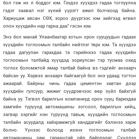
бол гэж их л боддог юм. Гэхдээ хүүхдээ гадаа тоглуулна
гэдэг заавал нэг хүний үүрэгт ажил болчхоод байна.
Хариуцаж авсан СӨХ, хороо дүүргээс юм хийгээд өгвөл
олон хүүхдийн нар гарна даа” гэсэн юм.
Энэ бол манай Улаанбаатар хотын орон сууцуудын гадаах
хүүхдийн тоглоомын талбайн нийтлэг төрх юм. Та хүүхдээ
гадаа дагуулан гарахдаа та гэрийнхээ гадаа хүүхдийн
тоглоомын талбайд хүүхдэд зориулсан тэр тусмаа охид
тоглох боломжтой ямар талбай байна вэ гэдгийг анзаарч
байсан уу. Хэрвээ анзаарч байгаагүй бол энэ удаад тогтон
ажаарай. Байрны чинь гадаа цементэн хавтан дээр
хүүхдийн гулсуур, жижиг сүүдрэвчээс өөр зүйл байхгүй
байна уу. Тэгвэл барилгын компаниуд орон сууц барихдаа
хамгийн түрүүнд автомашины зогсоол, барилгын хийц,
загвар зэргийг нэн түрүүнд тавьж, хүүхдийн тоглоомын
талбайн асуудалд хайхрамжгүй ханддагийг бэлхнээ харж
болно. Үүнээс болоод ихэнх тоглоомын талбай
автомашины зам, гарааштай ойр байрладаг. Сүүлдээ