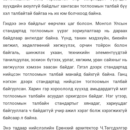
хүүхдийн аюулгүй байдлыг хангасан тоглоомын талбай бүү
хэл талбайтай байгаа нь их юм болчхоод байна.
Гэхдээ энэ байдлыг өөрчлөх цаг болсон. Монгол Улсын
стандартад тоглоомын үүрэг зориулалтаар нь дараах
байдлаар ангилдаг байна. Үүнд, танин мэдэхүйн, биеийн
хөгжил, хөдөлгөөний хөгжүүлэх, орчин тойрон болон
байгаль, шинжлэх ухаан, техникийн элементүүдтэй
танилцуулах, зохион бүтээх, урлаг, хөгжим, уран сайхныг нь
хөгжүүлэх хэмээн заасан байдаг. Гэтэл дээрх стандартад
нийцсэн тоглоомын талбай манайд байхгүй байна. Ганц
нэгхэн дээрх стандартад нийцсэн тоглоомын талбай
байгуулсан. Харин гэр хороололд хүүхэд амьдардаггүй мэт
тоглоомын талбайн асуудал орхигдсон байдаг. Нэг үгээр,
тоглоомын талбайн стандартыг хянадаг, хариуцдаг
байгууллага ч байдаггүй учир ажил хэрэг болж хэрэгжихгүй
байсаар л байна.
Энэ тадаар нийслэлийн Ерөнхий архитектор Ч.Төгсдэлгэр