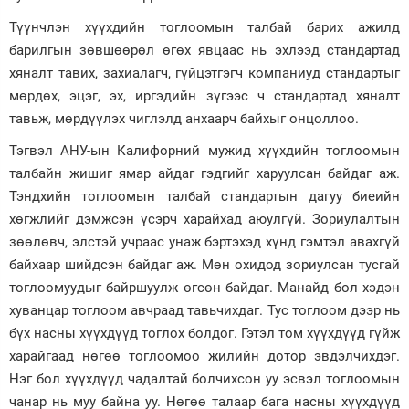
Түүнчлэн хүүхдийн тоглоомын талбай барих ажилд
барилгын зөвшөөрөл өгөх явцаас нь эхлээд стандартад
хяналт тавих, захиалагч, гүйцэтгэгч компаниуд стандартыг
мөрдөх, эцэг, эх, иргэдийн зүгээс ч стандартад хяналт
тавьж, мөрдүүлэх чиглэлд анхаарч байхыг онцоллоо.
Тэгвэл АНУ-ын Калифорний мужид хүүхдийн тоглоомын
талбайн жишиг ямар айдаг гэдгийг харуулсан байдаг аж.
Тэндхийн тоглоомын талбай стандартын дагуу биеийн
хөгжлийг дэмжсэн үсэрч харайхад аюулгүй. Зориулалтын
зөөлөвч, элстэй учраас унаж бэртэхэд хүнд гэмтэл авахгүй
байхаар шийдсэн байдаг аж. Мөн охидод зориулсан тусгай
тоглоомуудыг байршуулж өгсөн байдаг. Манайд бол хэдэн
хуванцар тоглоом авчраад тавьчихдаг. Тус тоглоом дээр нь
бүх насны хүүхдүүд тоглох болдог. Гэтэл том хүүхдүүд гүйж
харайгаад нөгөө тоглоомоо жилийн дотор эвдэлчихдэг.
Нэг бол хүүхдүүд чадалтай болчихсон уу эсвэл тоглоомын
чанар нь муу байна уу. Нөгөө талаар бага насны хүүхдүүд