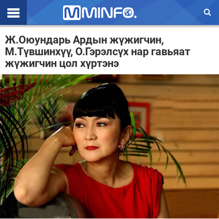
Эхлэл
Ж.Оюундарь Ардын жүжигчин,
М.Түвшинхүү, О.Гэрэлсүх нар гавьяат
Цаг агаар
жүжигчин цол хүртэнэ
Валют ханш
Улс төр
Эдийн засаг
Үзэл бодол
Спорт
Нийгэм
Дэлхий
Энтертайнмэнт