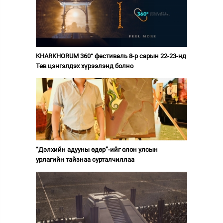
KHARKHORUM 360° фестиваль 8-р сарын 22-23-нд
Төв цэнгэлдэх хүрээлэнд болно
“Дэлхийн адууны өдөр”-ийг олон улсын
урлагийн тайзнаа сурталчиллаа