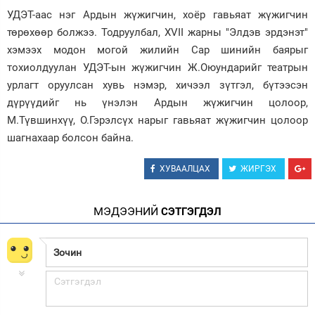
УДЭТ-аас нэг Ардын жүжигчин, хоёр гавьяат жүжигчин
Зурхай
төрөхөөр болжээ. Тодруулбал, XVII жарны "Элдэв эрдэнэт"
хэмээх модон могой жилийн Сар шинийн баярыг
тохиолдуулан УДЭТ-ын жүжигчин Ж.Оюундарийг театрын
урлагт оруулсан хувь нэмэр, хичээл зүтгэл, бүтээсэн
дүрүүдийг нь үнэлэн Ардын жүжигчин цолоор,
М.Түвшинхүү, О.Гэрэлсүх нарыг гавьяат жүжигчин цолоор
шагнахаар болсон байна.
ХУВААЛЦАХ
ЖИРГЭХ
МЭДЭЭНИЙ
СЭТГЭГДЭЛ