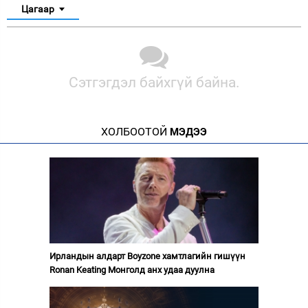
Цагаар
Сэтгэгдэл байхгүй байна.
ХОЛБООТОЙ
МЭДЭЭ
Ирландын алдарт Boyzone хамтлагийн гишүүн
Ronan Keating Монголд анх удаа дуулна