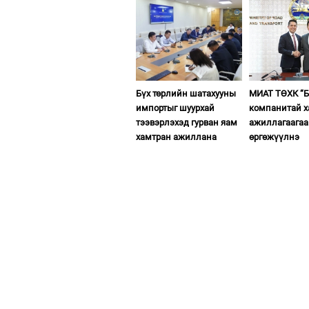
Бүх төрлийн шатахууны
МИАТ ТӨХК “Б
импортыг шуурхай
компанитай 
тээвэрлэхэд гурван яам
ажиллагаагаа
хамтран ажиллана
өргөжүүлнэ