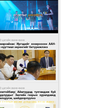
0 цагийн өмнө өмнө
Амарсайхан: Иргэдийг хохироосон ААН-
н нуугтмал хөрөнгийг битүүмжлэнэ
0 цагийн өмнө өмнө
Номтойбаяр: Аймгуудад тулгамдаж буй
уудлуудыг Засгийн газрын хуралдаанд
нилцуулж, шийдвэрлүүлнэ