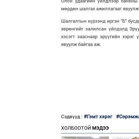
Олон удаагийн үйлдлээр банкны 
мөрдөн шалгах ажиллагааг явуулж
Шалгалтын хүрээнд иргэн “Б” бусд
хөрөнгийг залилсан үйлдэлд Эрүү
хэсэгт зааснаар эрүүгийн хэрэг 
явуулж байгаа аж.
#Гэмт хэрэг
#Сэрэмж
Сэдвүүд :
ХОЛБООТОЙ
МЭДЭЭ