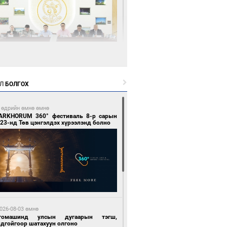
8 цагийн өмнө өмнө
өөдөр тэгш тоогоор төгссөн улсын
гаартай автомашинтай иргэдэд шатахуун
Л
БОЛГОХ
гоно
 өдрийн өмнө өмнө
ARKHORUM 360° фестиваль 8-р сарын
23-нд Төв цэнгэлдэх хүрээлэнд болно
8 цагийн өмнө өмнө
Бямбацогт Зүүн Азийн эрэгтэйчүүдийн
лейболын тэмцээнд оролцож байгаа баг
мирчдад амжилт хүслээ
026-08-03 өмнө
томашинд улсын дугаарын тэгш,
ндгойгоор шатахуун олгоно