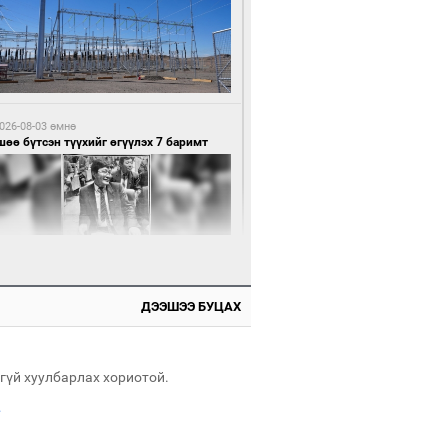
8 цагийн өмнө өмнө
нхүүгийн хэмнэлтийн горимд эрүүл
ндийн салбар хамаарахгүй
026-08-03 өмнө
өө бүтсэн түүхийг өгүүлэх 7 баримт
8 цагийн өмнө өмнө
өцийн махны худалдаа, борлуулалтыг
лттэй ил тод болгоно
ДЭЭШЭЭ БУЦАХ
026-08-03 өмнө
Нямбаатар: Ял авсан мань луйварчин
дэнэтээс төрсөн алдартан гээд сууж
агдсан
гүй хуулбарлах хориотой.
.