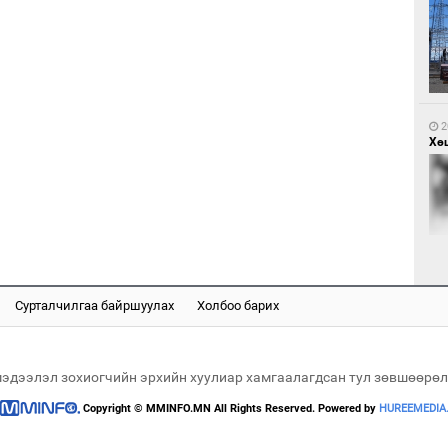
1
Са
мэ
2
Хөш
1
Нө
нээ
Сурталчилгаа байршуулах
Холбоо барих
2
Х.
Эр
хар
мэдээлэл зохиогчийн эрхийн хуулиар хамгаалагдсан тул зөвшөөрөл
Copyright © MMINFO.MN All Rights Reserved. Powered by
HUREEMEDIA