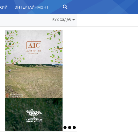
ХИЙ
ЭНТЕРТАЙНМЭНТ
ЗУРХАЙ
БҮХ СЭДЭВ