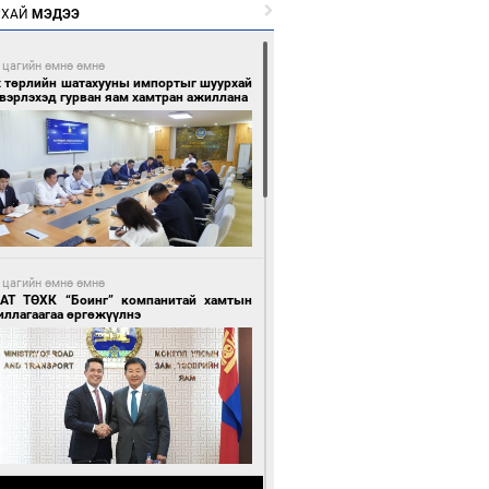
РХАЙ
МЭДЭЭ
 цагийн өмнө өмнө
х төрлийн шатахууны импортыг шуурхай
вэрлэхэд гурван яам хамтран ажиллана
 цагийн өмнө өмнө
АТ ТӨХК “Боинг” компанитай хамтын
иллагаагаа өргөжүүлнэ