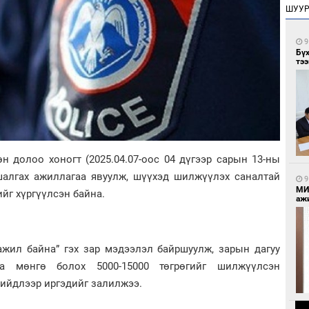
ШУУ
9
Бү
тээ
н долоо хоногт (2025.04.07-оос 04 дүгээр сарын 13-ны
 шалгах ажиллагаа явуулж, шүүхэд шилжүүлэх саналтай
9
МИ
йг хүргүүлсэн байна.
аж
ажил байна” гэх зар мэдээлэл байршуулж, зарын дагуу
аа мөнгө болох 5000-15000 төгрөгийг шилжүүлсэн
рийдлээр иргэдийг залилжээ.