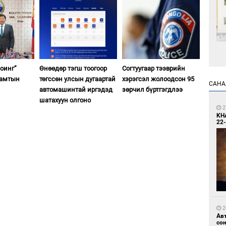
1
оинг”
Өнөөдөр тэгш тоогоор
Согтуугаар тээврийн
Өн
хамтын
төгссөн улсын дугаартай
хэрэгсэл жолоодсон 95
ду
САНА
ол
автомашинтай иргэдэд
зөрчил бүртгэгдлээ
шатахуун олгоно
2
KH
22-
1
С.
во
та
2
Ав
со