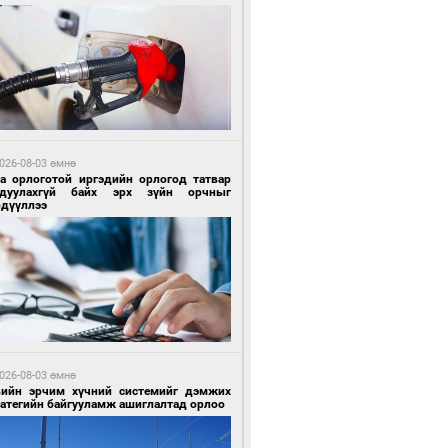
8 цагийн өмнө өмнө
гтуугаар тээврийн хэрэгсэл жолоодсон
зөрчил бүртгэгдлээ
026-08-03 өмнө
га орлоготой иргэдийн орлогод татвар
гдуулахгүй байх эрх зүйн орчныг
рдүүллээ
8 цагийн өмнө өмнө
тобензин, дизель түлшний онцгой албан
варыг тэглэлээ
026-08-03 өмнө
вийн эрчим хүчний системийг дэмжих
ратегийн байгууламж ашиглалтад орлоо