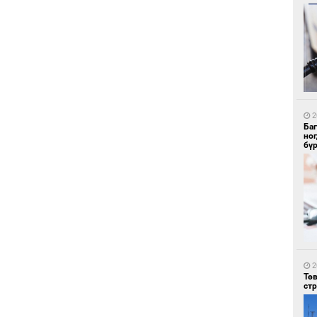
1
Со
95 
2
Ба
но
бү
1
Ав
тат
2
Тө
ст