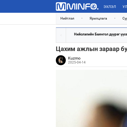
ЭХЛЭЛ
УЛ
Нийтлэл
•
Ярилцлага
•
Су
Нийслэлийн Баянгол дүүрэг үүсэн
Цахим ажлын зараар б
Kuzmo
2025-04-14