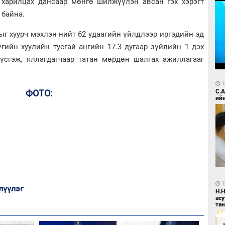
харилцах дансаар мөнгө шилжүүлэн авсан гэх хэрэгт
 байна.
ыг хуурч мэхлэн нийт 62 удаагийн үйлдлээр иргэдийн эд
гийн хуулийн тусгай ангийн 17.3 дугаар зүйлийн 1 дэх
үүсгэж, яллагдагчаар татан мөрдөн шалгах ажиллагааг
1
ФОТО:
С.
ий
1
лүүлэг
Н.
ас
та