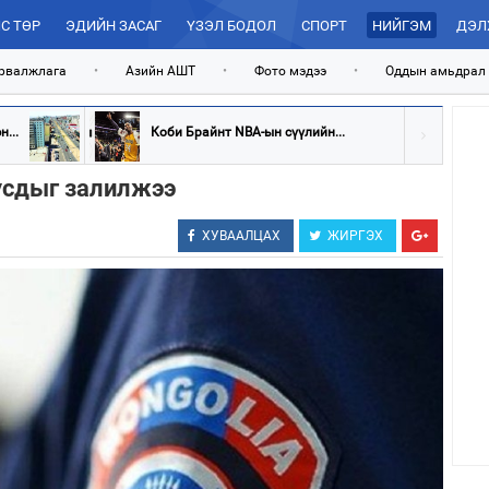
С ТӨР
ЭДИЙН ЗАСАГ
ҮЗЭЛ БОДОЛ
СПОРТ
НИЙГЭМ
ДЭЛ
рвалжлага
•
Азийн АШТ
•
Фото мэдээ
•
Оддын амьдрал
...
Коби Брайнт NBA-ын сүүлийн...
усдыг залилжээ
ХУВААЛЦАХ
ЖИРГЭХ