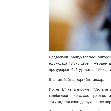
Цагдаагийн байгууллагаас өнгөрсө
өдрүүдэд) 48,378 хэрэгт мөрдөн
прокурорын байгууллагад 299 хэрги
Шалгаж байгаа хэргийн талаар:
Иргэн “Б” нь фэйсбүүкт “Онлайн 
холбогдсон иргэдээс урьдчилг
тохиолдолд ажилд оруулна гэх нэ