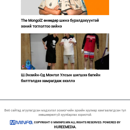
The MongolZ өнөөдөр шинэ бүрэлдэхүүнтэй
эхний тоглолтоо хийнэ
Ш.Энхийн-Од Монгол Улсын шигшээ багийн
бэлтгэлдээ хамрагдаж эхэллэ
Веб сайтад агуулагдсан мэдээлэл зохиогчийн эрхийн хуулиар хамгаалагдсан тул
зөвшөөрөлгүй хуулбарлах хориотой.
COPYRIGHT © MMINFO.MN ALL RIGHTS RESERVED. POWERED BY
HUREEMEDIA.