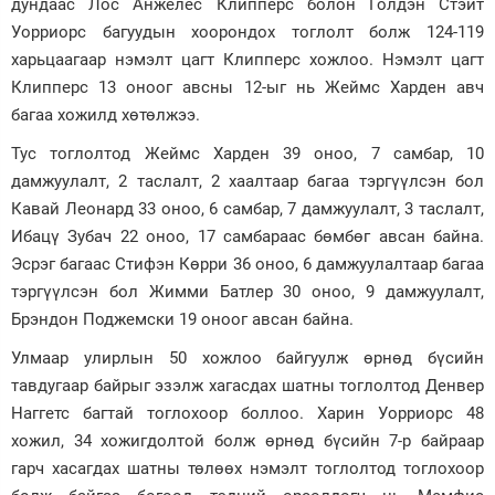
дундаас Лос Анжелес Клипперс болон Голдэн Стэйт
Уорриорс багуудын хоорондох тоглолт болж 124-119
Зурхай
харьцаагаар нэмэлт цагт Клипперс хожлоо. Нэмэлт цагт
Клипперс 13 оноог авсны 12-ыг нь Жеймс Харден авч
багаа хожилд хөтөлжээ.
Тус тоглолтод Жеймс Харден 39 оноо, 7 самбар, 10
дамжуулалт, 2 таслалт, 2 хаалтаар багаа тэргүүлсэн бол
Кавай Леонард 33 оноо, 6 самбар, 7 дамжуулалт, 3 таслалт,
Ибацү Зубач 22 оноо, 17 самбараас бөмбөг авсан байна.
Эсрэг багаас Стифэн Көрри 36 оноо, 6 дамжуулалтаар багаа
тэргүүлсэн бол Жимми Батлер 30 оноо, 9 дамжуулалт,
Брэндон Поджемски 19 оноог авсан байна.
Улмаар улирлын 50 хожлоо байгуулж өрнөд бүсийн
тавдугаар байрыг эзэлж хагасдах шатны тоглолтод Денвер
Наггетс багтай тоглохоор боллоо. Харин Уорриорс 48
хожил, 34 хожигдолтой болж өрнөд бүсийн 7-р байраар
гарч хасагдах шатны төлөөх нэмэлт тоглолтод тоглохоор