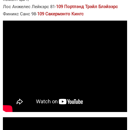
Лос Анжелес Лейкэрс 81-
109 Портлэнд Трэйл Блэйзэрс
Финикс Санс 98-
109 Сакермэнто Кингс