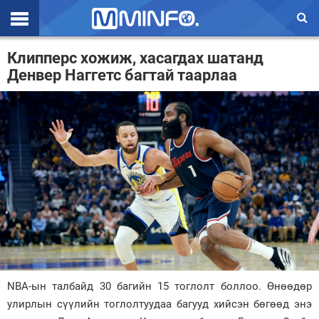
Эхлэл
Клипперс хожиж, хасагдах шатанд
Денвер Наггетс багтай таарлаа
Цаг агаар
Валют ханш
Улс төр
Эдийн засаг
Үзэл бодол
Спорт
Нийгэм
Дэлхий
NBA-ын талбайд 30 багийн 15 тоглолт боллоо. Өнөөдөр
улирлын сүүлийн тоглолтуудаа багууд хийсэн бөгөөд энэ
Энтертайнмэнт