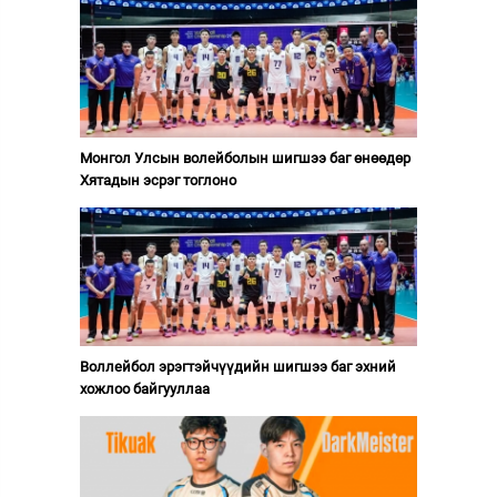
Монгол Улсын волейболын шигшээ баг өнөөдөр
Хятадын эсрэг тоглоно
Воллейбол эрэгтэйчүүдийн шигшээ баг эхний
хожлоо байгууллаа