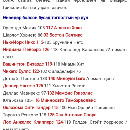
болж байгаа бөгөөд тэдний өрсөлдөгч нь Мемфис
Гриззлис багтай учраа таарчээ.
Өнөөдөр болсон бусад тоглолтын үр дүн
Орлондо Межик 105-
117 Атланта Хокс
Шарлот Хорнетс 86-
93 Бостон Селтикс
Нью-Иорк Никс 113
-105 Брүүклин Нетс
Индиана Пэйсэрс 126
-118 Клевлэнд Кавальерс /2 нэмэлт
цагт/
Вашингтон Визардс 119
-118 Миами Хит
Чикаго Буллс 122
-102 Филадельфи 76
Детройт Пистонс 133-
140 Милоуки Багс
/нэмэлт цагт/
Денвер Наггетс 126
-111 Хьюстон Рокетс
Даллас Мавирекс 97-
132 Мемфис Гриззлис
Юта Жазз 105-
116 Минносато Тимбэрволвис
Оклахома Сити Тандер 115
-100 Нью-Орлэйн Паликанс
Торонто Репторс 118-
125 Сан Антонио Спөрс
Лос Анжелес Клипперс 124
-119 Голдэн Стэйт Уорриорс /
нэмэлт цагт/