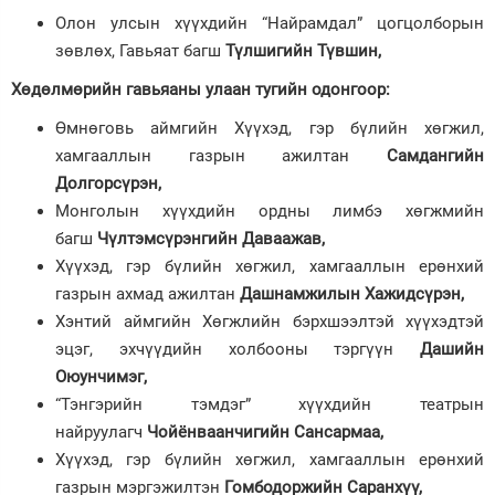
Олон улсын хүүхдийн “Найрамдал” цогцолборын
зөвлөх, Гавьяат багш
Түлшигийн Түвшин,
Хөдөлмөрийн гавьяаны улаан тугийн одонгоор
:
Өмнөговь аймгийн Хүүхэд, гэр бүлийн хөгжил,
хамгааллын газрын ажилтан
Самдангийн
Долгорсүрэн,
Монголын хүүхдийн ордны лимбэ хөгжмийн
багш
Чүлтэмсүрэнгийн Даваажав,
Хүүхэд, гэр бүлийн хөгжил, хамгааллын ерөнхий
газрын ахмад ажилтан
Дашнамжилын Хажидсүрэн,
Хэнтий аймгийн Хөгжлийн бэрхшээлтэй хүүхэдтэй
эцэг, эхчүүдийн холбооны тэргүүн
Дашийн
Оюунчимэг,
“Тэнгэрийн тэмдэг” хүүхдийн театрын
найруулагч
Чойёнваанчигийн Сансармаа,
Хүүхэд, гэр бүлийн хөгжил, хамгааллын ерөнхий
газрын мэргэжилтэн
Гомбодоржийн Саранхүү,