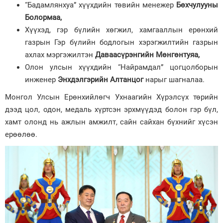
“Бадамлянхуа” хүүхдийн төвийн менежер
Бөхчулууны
Болормаа,
Хүүхэд, гэр бүлийн хөгжил, хамгааллын ерөнхий
газрын Гэр бүлийн бодлогын хэрэгжилтийн газрын
ахлах мэргэжилтэн
Даваасүрэнгийн Мөнгөнтуяа,
Олон улсын хүүхдийн “Найрамдал” цогцолборын
инженер
Энхдэлгэрийн Алтанцог
нарыг шагналаа.
Монгол Улсын Ерөнхийлөгч Ухнаагийн Хүрэлсүх төрийн
дээд цол, одон, медаль хүртсэн эрхмүүдэд болон гэр бүл,
хамт олонд нь ажлын амжилт, сайн сайхан бүхнийг хүсэн
ерөөлөө.