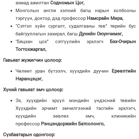
ахмад ажилтан
Содномын Цог,
Монголын англи хэлний багш нарын холбооны
тэргүүн, доктор, дэд профессор
Намсрайн Мира,
“Сэтгэл зүйн сургалт, судалгааны төв” төрийн бус
байгууллагын захирал, багш
Дунийн Оюунчимэг,
“Бяцхан цох” сэтгүүлийн эрхлэгч
Бэх-Очирын
Тогтохжаргал,
Гавьяат жүжигчин цолоор
:
Чөлөөт уран бүтээлч, хүүхдийн дуучин
Ерөөлтийн
Наранцэцэг,
Хүний гавьяат эмч цолоор
:
Эх, хүүхдийн эрүүл мэндийн үндэсний төвийн
Хүүхдийн эрчимт эмчилгээний тасгийн эрхлэгч,
хүүхдийн зөвлөх эмч, клиникийн
профессор
Рэнцэндоржийн Батсолонго,
Сүхбаатарын одонгоор
: