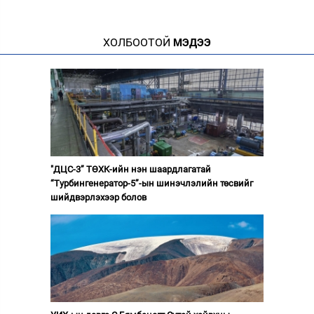
ХОЛБООТОЙ
МЭДЭЭ
"ДЦС-3” ТӨХК-ийн нэн шаардлагатай
“Турбингенератор-5”-ын шинэчлэлийн төсвийг
шийдвэрлэхээр болов