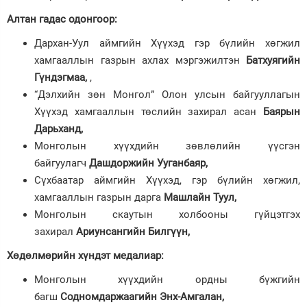
Алтан гадас одонгоор
:
Дархан-Уул аймгийн Хүүхэд гэр бүлийн хөгжил
хамгааллын газрын ахлах мэргэжилтэн
Батхуягийн
Гүндэгмаа,
,
“Дэлхийн зөн Монгол” Олон улсын байгууллагын
Хүүхэд хамгааллын төслийн захирал асан
Баярын
Дарьханд,
Монголын хүүхдийн зөвлөлийн үүсгэн
байгуулагч
Дашдоржийн Ууганбаяр,
Сүхбаатар аймгийн Хүүхэд, гэр бүлийн хөгжил,
хамгааллын газрын дарга
Машлайн Туул,
Монголын скаутын холбооны гүйцэтгэх
захирал
Ариунсангийн Билгүүн,
Хөдөлмөрийн хүндэт медалиар
:
Монголын хүүхдийн ордны бүжгийн
багш
Содномдаржаагийн Энх-Амгалан,