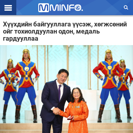
Эхлэл
Хүүхдийн байгууллага үүсэж, хөгжсөний
ойг тохиолдуулан одон, медаль
Цаг агаар
гардууллаа
Валют ханш
Улс төр
Эдийн засаг
Үзэл бодол
Спорт
Нийгэм
Дэлхий
Энтертайнмэнт