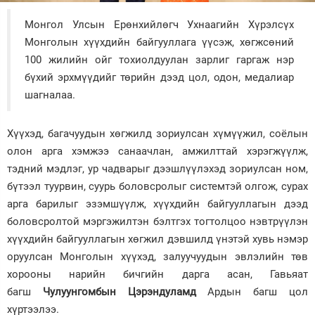
Зурхай
Монгол Улсын Ерөнхийлөгч Ухнаагийн Хүрэлсүх
Монголын хүүхдийн байгууллага үүсэж, хөгжсөний
100 жилийн ойг тохиолдуулан зарлиг гаргаж нэр
бүхий эрхмүүдийг төрийн дээд цол, одон, медалиар
шагналаа.
Хүүхэд, багачуудын хөгжилд зориулсан хүмүүжил, соёлын
олон арга хэмжээ санаачлан, амжилттай хэрэгжүүлж,
тэдний мэдлэг, ур чадварыг дээшлүүлэхэд зориулсан ном,
бүтээл туурвин, суурь боловсролыг системтэй олгож, сурах
арга барилыг эзэмшүүлж, хүүхдийн байгууллагын дээд
боловсролтой мэргэжилтэн бэлтгэх тогтолцоо нэвтрүүлэн
хүүхдийн байгууллагын хөгжил дэвшилд үнэтэй хувь нэмэр
оруулсан Монголын хүүхэд, залуучуудын эвлэлийн төв
хорооны нарийн бичгийн дарга асан, Гавьяат
багш
Чулуунгомбын Цэрэндуламд
Ардын багш цол
хүртээлээ.