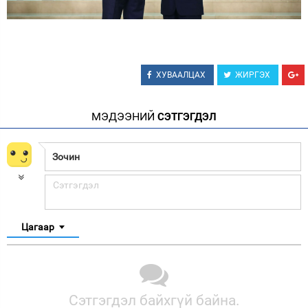
ХУВААЛЦАХ
ЖИРГЭХ
МЭДЭЭНИЙ
СЭТГЭГДЭЛ
Цагаар
Сэтгэгдэл байхгүй байна.