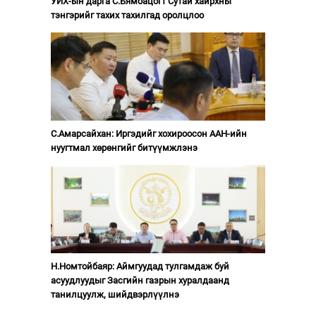
УИХ-ын дарга С.Бямбацогт Сутай хайрхны
тэнгэрийг тахих тахилгад оролцлоо
С.Амарсайхан: Иргэдийг хохироосон ААН-ийн
нуугтмал хөрөнгийг битүүмжлэнэ
Н.Номтойбаяр: Аймгуудад тулгамдаж буй
асуудлуудыг Засгийн газрын хуралдаанд
танилцуулж, шийдвэрлүүлнэ