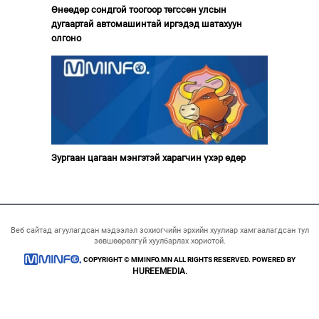
Өнөөдөр сондгой тоогоор төгссөн улсын
дугаартай автомашинтай иргэдэд шатахуун
олгоно
Зургаан цагаан мэнгэтэй харагчин үхэр өдөр
Веб сайтад агуулагдсан мэдээлэл зохиогчийн эрхийн хуулиар хамгаалагдсан тул
зөвшөөрөлгүй хуулбарлах хориотой.
COPYRIGHT © MMINFO.MN ALL RIGHTS RESERVED. POWERED BY
HUREEMEDIA.