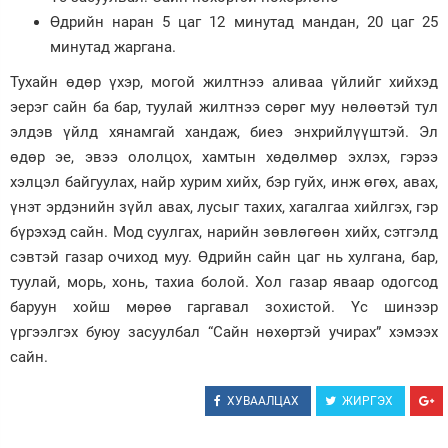
Өдрийн наран 5 цаг 12 минутад мандан, 20 цаг 25
Зурхай
минутад жаргана.
Тухайн өдөр үхэр, могой жилтнээ аливаа үйлийг хийхэд
эерэг сайн ба бар, туулай жилтнээ сөрөг муу нөлөөтэй тул
элдэв үйлд хянамгай хандаж, биеэ энхрийлүүштэй. Эл
өдөр эе, эвээ ололцох, хамтын хөдөлмөр эхлэх, гэрээ
хэлцэл байгуулах, найр хурим хийх, бэр гуйх, инж өгөх, авах,
үнэт эрдэнийн зүйл авах, лусыг тахих, хагалгаа хийлгэх, гэр
бүрэхэд сайн. Мод суулгах, нарийн зөвлөгөөн хийх, сэтгэлд
сэвтэй газар очиход муу. Өдрийн сайн цаг нь хулгана, бар,
туулай, морь, хонь, тахиа болой. Хол газар яваар одогсод
баруун хойш мөрөө гаргавал зохистой. Үс шинээр
үргээлгэх буюу засуулбал “Сайн нөхөртэй учирах” хэмээх
сайн.
ХУВААЛЦАХ
ЖИРГЭХ