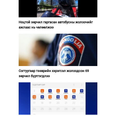
Ноцтой зөрчил гаргасан автобусны жолоочийг
ажлаас нь чөлөөлжээ
Согтуугаар тээврийн хэрэгсэл жолоодсон 69
зөрчил бүртгэгдлээ