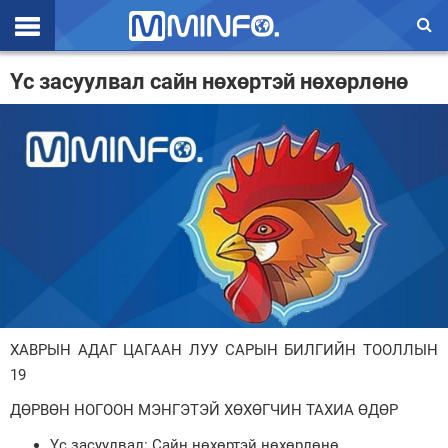
Эхлэл
Үс засуулвал сайн нөхөртэй нөхөрлөнө
Цаг агаар
Валют ханш
Улс төр
Эдийн засаг
Үзэл бодол
Спорт
ХАВРЫН АДАГ ЦАГААН ЛУУ САРЫН БИЛГИЙН ТООЛЛЫН
Нийгэм
19
Дэлхий
ДӨРВӨН НОГООН МЭНГЭТЭЙ ХӨХӨГЧИН ТАХИА ӨДӨР
Энтертайнмэнт
Үс засуулвал: Сайн нөхөртэй нөхөрлөнө