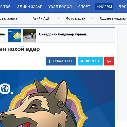
С ТӨР
ЭДИЙН ЗАСАГ
ҮЗЭЛ БОДОЛ
СПОРТ
НИЙГЭМ
ДЭЛ
рвалжлага
•
Азийн АШТ
•
Фото мэдээ
•
Оддын амьдрал
йна
Өнөөдрийн байдлаар гурван...
ан нохой өдөр
ХУВААЛЦАХ
ЖИРГЭХ