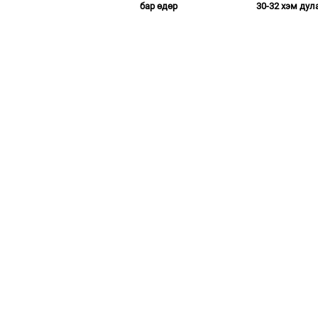
бар өдөр
30-32 хэм дул