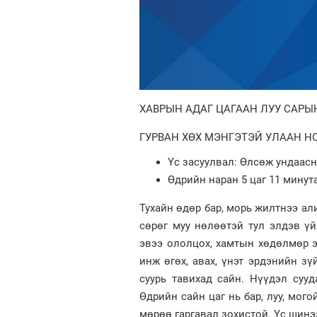
ХАВРЫН АДАГ ЦАГААН ЛУУ САРЫ
ГУРВАН ХӨХ МЭНГЭТЭЙ УЛААН Н
Үс засуулвал: Өлсөж ундаас
Өдрийн наран 5 цаг 11 минута
Тухайн өдөр бар, морь жилтнээ али
сөрөг муу нөлөөтэй тул элдэв үй
эвээ ололцох, хамтын хөдөлмөр эхл
инж өгөх, авах, үнэт эрдэнийн зүй
суурь тавихад сайн. Нүүдэл сууд
Өдрийн сайн цаг нь бар, луу, могой
мөрөө гаргавал зохистой. Үс шинэ