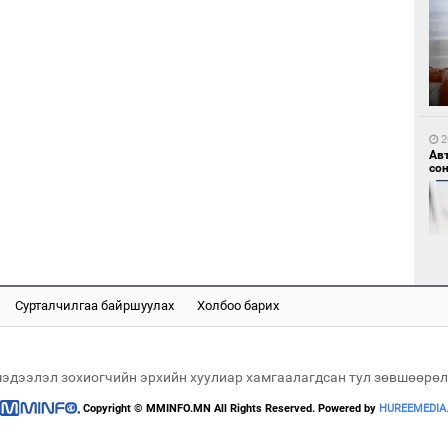
1
Мо
өн
2
Ав
со
1
Өн
ду
ол
Сурталчилгаа байршуулах
Холбоо барих
2
“Ну
мэдээлэл зохиогчийн эрхийн хуулиар хамгаалагдсан тул зөвшөөрөл
Copyright © MMINFO.MN All Rights Reserved. Powered by
HUREEMEDIA