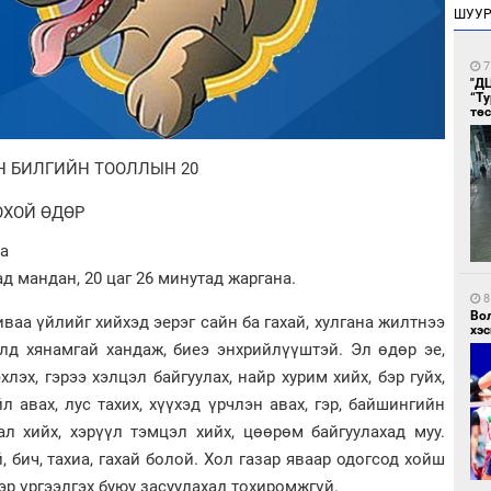
ШУУ
7
"Д
“Т
тө
Н БИЛГИЙН ТООЛЛЫН 20
ОХОЙ ӨДӨР
на
д мандан, 20 цаг 26 минутад жаргана.
8
Во
ваа үйлийг хийхэд эерэг сайн ба гахай, хулгана жилтнээ
хэс
лд хянамгай хандаж, биеэ энхрийлүүштэй. Эл өдөр эе,
эх, гэрээ хэлцэл байгуулах, найр хурим хийх, бэр гуйх,
л авах, лус тахих, хүүхэд үрчлэн авах, гэр, байшингийн
ал хийх, хэрүүл тэмцэл хийх, цөөрөм байгуулахад муу.
, бич, тахиа, гахай болой. Хол газар яваар одогсод хойш
эр үргээлгэх буюу засуулахад тохиромжгүй.