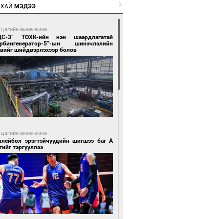
РХАЙ
МЭДЭЭ
 цагийн өмнө өмнө
ЦС-3” ТӨХК-ийн нэн шаардлагатай
урбингенератор-5”-ын шинэчлэлийн
свийг шийдвэрлэхээр болов
 цагийн өмнө өмнө
ллейбол эрэгтэйчүүдийн шигшээ баг А
гийг тэргүүллээ