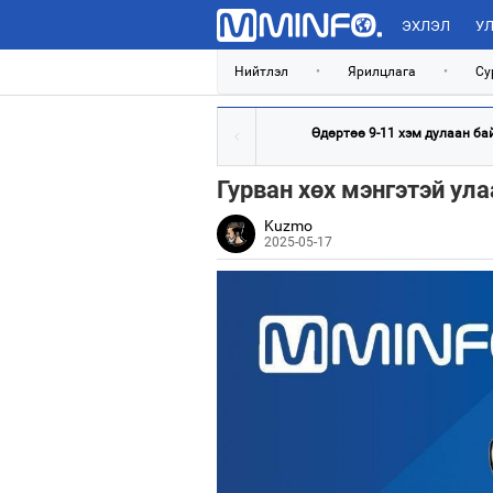
ЭХЛЭЛ
УЛ
Нийтлэл
•
Ярилцлага
•
Су
Өдөртөө 9-11 хэм дулаан ба
Гурван хөх мэнгэтэй ула
Kuzmo
2025-05-17