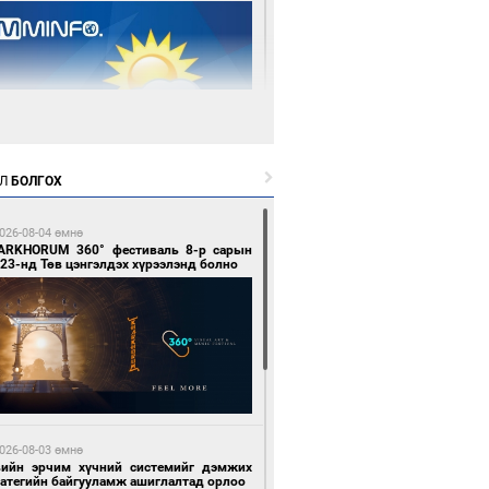
 өдрийн өмнө өмнө
Л
БОЛГОХ
цтой зөрчил гаргасан автобусны
лоочийг ажлаас нь чөлөөлжээ
026-08-04 өмнө
ARKHORUM 360° фестиваль 8-р сарын
23-нд Төв цэнгэлдэх хүрээлэнд болно
 өдрийн өмнө өмнө
гтуугаар тээврийн хэрэгсэл жолоодсон
зөрчил бүртгэгдлээ
026-08-03 өмнө
вийн эрчим хүчний системийг дэмжих
ратегийн байгууламж ашиглалтад орлоо