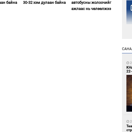
аан байна
30-32 хэм дулаан байна
автобусны жолоочийг
ажлаас нь чөлөөлжээ
1
САНА
Но
жо
2
KH
22-
1
Со
69 
2
Тө
ст