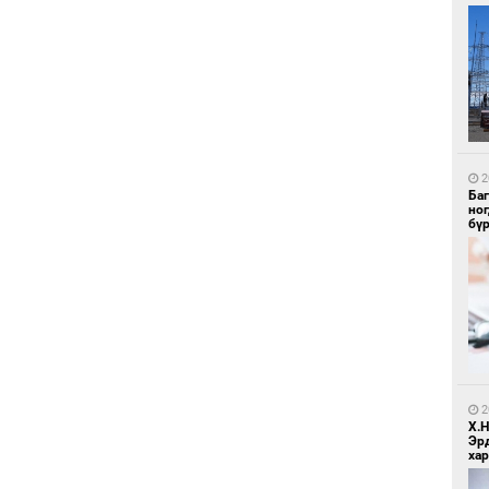
1
Ир
ги
ду
2
Ба
но
бү
1
Нар
2
Х.
Эр
хар