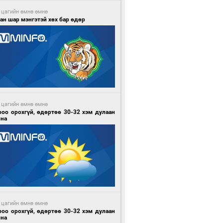
 цагийн өмнө өмнө
ан шар мэнгэтэй хөх бар өдөр
 цагийн өмнө өмнө
роо орохгүй, өдөртөө 30-32 хэм дулаан
йна
 цагийн өмнө өмнө
роо орохгүй, өдөртөө 30-32 хэм дулаан
йна