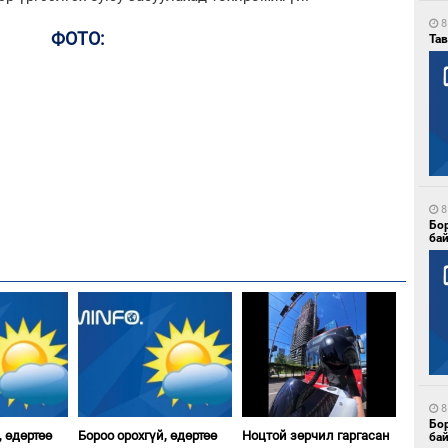
8
ФОТО:
Тав
8
Бо
ба
8
Бо
, өдөртөө
Бороо орохгүй, өдөртөө
Ноцтой зөрчил гаргасан
ба