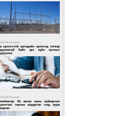
 өдрийн өмнө өмнө
ландын алдарт Boyzone хамтлагийн
шүүн Ronan Keating Монголд анх удаа
улна
026-08-03 өмнө
га орлоготой иргэдийн орлогод татвар
гдуулахгүй байх эрх зүйн орчныг
рдүүллээ
 өдрийн өмнө өмнө
ны эрчим хүчээр гэрэлтдэг үйлдвэр
026-08-03 өмнө
Нямбаатар: Ял авсан мань луйварчин
дэнэтээс төрсөн алдартан гээд сууж
агдсан