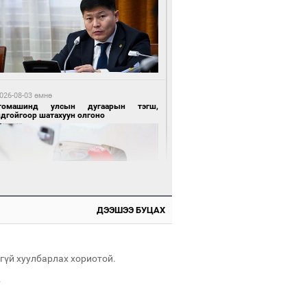
 өдрийн өмнө өмнө
нгол Улсын волейболын шигшээ баг
өөдөр Хятадын эсрэг тоглоно
026-08-03 өмнө
томашинд улсын дугаарын тэгш,
ндгойгоор шатахуун олгоно
 өдрийн өмнө өмнө
өөдөр сондгой тоогоор төгссөн улсын
гаартай автомашинтай иргэдэд шатахуун
гоно
ДЭЭШЭЭ БУЦАХ
026-08-03 өмнө
таг заагдсан” С.Зориг
гүй хуулбарлах хориотой.
.