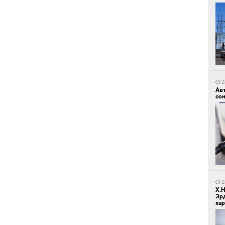
1
Зу
өд
2
Ав
со
1
Бо
ба
2
Х.
Эр
хар