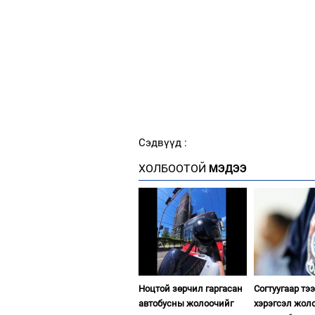
Сэдвүүд :
ХОЛБООТОЙ
МЭДЭЭ
Ноцтой зөрчил гаргасан
Согтуугаар тэ
автобусны жолоочийг
хэрэгсэл жол