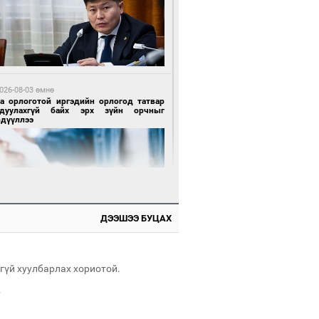
 өдрийн өмнө өмнө
х төрлийн шатахууны импортыг шуурхай
вэрлэхэд гурван яам хамтран ажиллана
026-08-03 өмнө
га орлоготой иргэдийн орлогод татвар
гдуулахгүй байх эрх зүйн орчныг
рдүүллээ
 өдрийн өмнө өмнө
АТ ТӨХК “Боинг” компанитай хамтын
иллагаагаа өргөжүүлнэ
ДЭЭШЭЭ БУЦАХ
 өдрийн өмнө өмнө
Энх-Амгалан: Би Монгол Улсын иргэн
ш
гүй хуулбарлах хориотой.
.