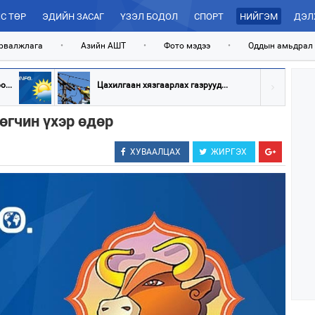
С ТӨР
ЭДИЙН ЗАСАГ
ҮЗЭЛ БОДОЛ
СПОРТ
НИЙГЭМ
ДЭЛ
рвалжлага
•
Азийн АШТ
•
Фото мэдээ
•
Оддын амьдрал
...
Цахилгаан хязгаарлах газрууд...
өгчин үхэр өдөр
ХУВААЛЦАХ
ЖИРГЭХ