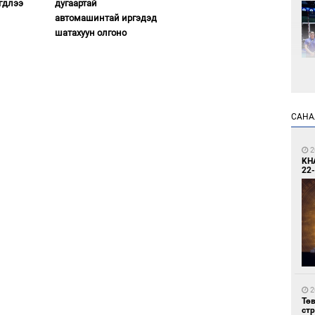
гдлээ
дугаартай
автомашинтай иргэдэд
шатахуун олгоно
1
САНА
Өн
ду
ол
2
KH
22-
1
УИ
тэн
2
Тө
ст