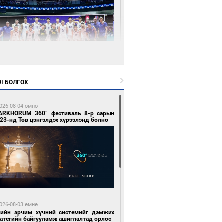
6 цагийн өмнө өмнө
Л
БОЛГОХ
өөдөр сондгой тоогоор төгссөн улсын
гаартай автомашинтай иргэдэд шатахуун
гоно
026-08-04 өмнө
ARKHORUM 360° фестиваль 8-р сарын
23-нд Төв цэнгэлдэх хүрээлэнд болно
6 цагийн өмнө өмнө
Х-ын дарга С.Бямбацогт Сутай хайрхны
гэрийг тахих тахилгад оролцлоо
026-08-03 өмнө
вийн эрчим хүчний системийг дэмжих
ратегийн байгууламж ашиглалтад орлоо