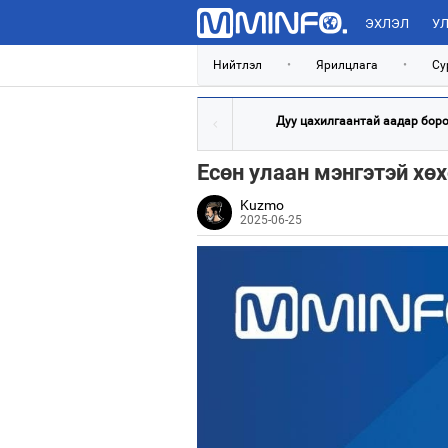
ЭХЛЭЛ
УЛ
Нийтлэл
•
Ярилцлага
•
Су
Дуу цахилгаантай аадар бороо
Есөн улаан мэнгэтэй хөх
Kuzmo
2025-06-25