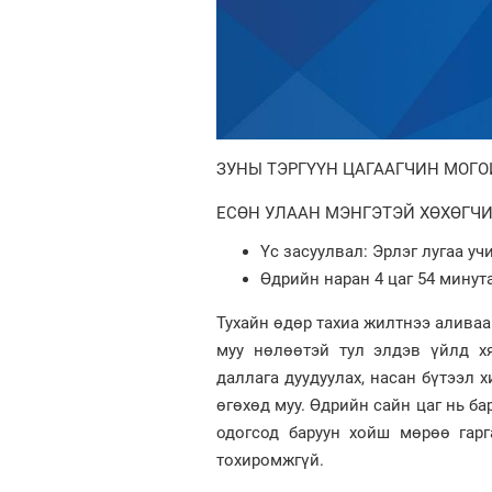
ЗУНЫ ТЭРГҮҮН ЦАГААГЧИН МОГО
ЕСӨН УЛААН МЭНГЭТЭЙ ХӨХӨГЧИ
Үс засуулвал: Эрлэг лугаа уч
Өдрийн наран 4 цаг 54 минута
Тухайн өдөр тахиа жилтнээ аливаа
муу нөлөөтэй тул элдэв үйлд х
даллага дуудуулах, насан бүтээл х
өгөхөд муу. Өдрийн сайн цаг нь бар
одогсод баруун хойш мөрөө гарг
тохиромжгүй.