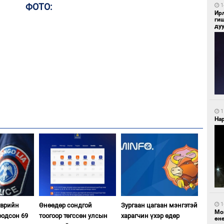
ФОТО:
1
Ир
ги
ду
1
Нар
1
эврийн
Өнөөдөр сондгой
Зургаан цагаан мэнгэтэй
Мо
оодсон 69
тоогоор төгссөн улсын
харагчин үхэр өдөр
өн