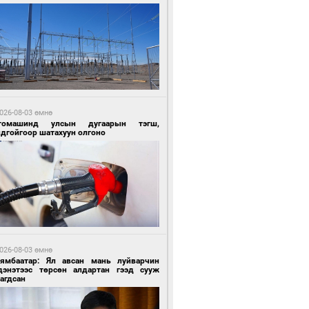
6 цагийн өмнө өмнө
ргаан цагаан мэнгэтэй харагчин үхэр
өр
026-08-03 өмнө
томашинд улсын дугаарын тэгш,
ндгойгоор шатахуун олгоно
6 цагийн өмнө өмнө
роо орохгүй, өдөртөө 28-30 хэм дулаан
йна
026-08-03 өмнө
Нямбаатар: Ял авсан мань луйварчин
дэнэтээс төрсөн алдартан гээд сууж
агдсан