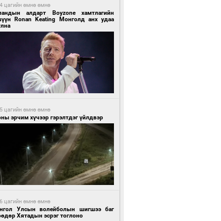
4 цагийн өмнө өмнө
ландын алдарт Boyzone хамтлагийн
шүүн Ronan Keating Монголд анх удаа
улна
5 цагийн өмнө өмнө
ны эрчим хүчээр гэрэлтдэг үйлдвэр
6 цагийн өмнө өмнө
нгол Улсын волейболын шигшээ баг
өөдөр Хятадын эсрэг тоглоно