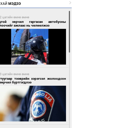
РХАЙ
МЭДЭЭ
2 цагийн өмнө өмнө
цтой зөрчил гаргасан автобусны
лоочийг ажлаас нь чөлөөлжээ
3 цагийн өмнө өмнө
гтуугаар тээврийн хэрэгсэл жолоодсон
зөрчил бүртгэгдлээ