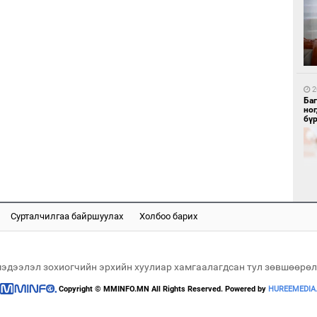
1
Бү
тээ
2
Ба
но
бү
1
МИ
аж
Сурталчилгаа байршуулах
Холбоо барих
2
Б.
би
мэдээлэл зохиогчийн эрхийн хуулиар хамгаалагдсан тул зөвшөөрөл
Copyright © MMINFO.MN All Rights Reserved. Powered by
HUREEMEDIA