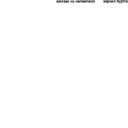
ажлаас нь чөлөөлжээ
зөрчил бүртгэ