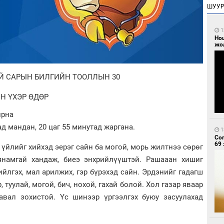
ШУУ
1
Но
жо
Й САРЫН БИЛГИЙН ТООЛЛЫН 30
Н ҮХЭР ӨДӨР
ирна
д мандан, 20 цаг 55 минутад жаргана.
1
Со
69 
 үйлийг хийхэд эерэг сайн ба могой, морь жилтнээ сөрөг
янамгай хандаж, биеэ энхрийлүүштэй. Рашааан хишиг
ийлгэх, мал арилжих, гэр бүрэхэд сайн. Эрдэнийг гадагш
, туулай, могой, бич, нохой, гахай болой. Хол газар яваар
авал зохистой. Үс шинээр үргээлгэх буюу засуулахад