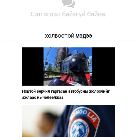
Сэтгэгдэл байхгүй байна.
ХОЛБООТОЙ
МЭДЭЭ
Ноцтой зөрчил гаргасан автобусны жолоочийг
ажлаас нь чөлөөлжээ