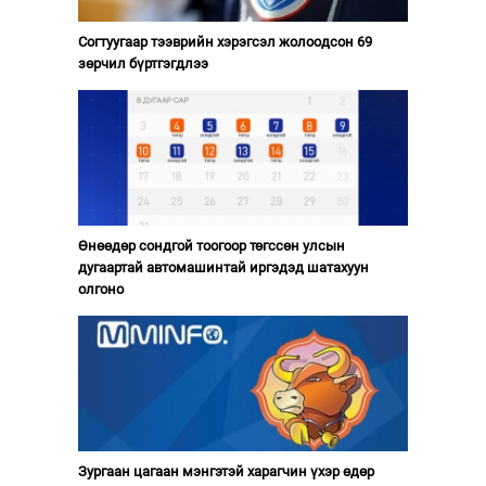
Согтуугаар тээврийн хэрэгсэл жолоодсон 69
зөрчил бүртгэгдлээ
Өнөөдөр сондгой тоогоор төгссөн улсын
дугаартай автомашинтай иргэдэд шатахуун
олгоно
Зургаан цагаан мэнгэтэй харагчин үхэр өдөр