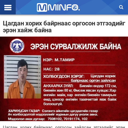
Эхлэл
Цагдан хорих байрнаас оргосон этгээдийг
эрэн хайж байна
Цаг агаар
Валют ханш
Улс төр
Эдийн засаг
Үзэл бодол
Спорт
Нийгэм
Дэлхий
Энтертайнмэнт
Цагдан хорих байрнаас оргосон зайлсан этгээдийг эрэн