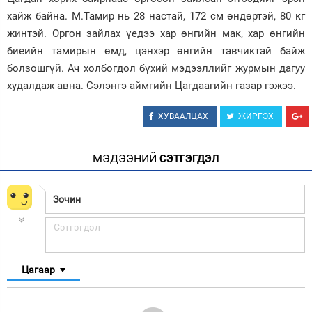
хайж байна. М.Тамир нь 28 настай, 172 см өндөртэй, 80 кг
Зурхай
жинтэй. Оргон зайлах үедээ хар өнгийн мак, хар өнгийн
биеийн тамирын өмд, цэнхэр өнгийн тавчиктай байж
болзошгүй. Ач холбогдол бүхий мэдээллийг журмын дагуу
худалдаж авна. Сэлэнгэ аймгийн Цагдаагийн газар гэжээ.
ХУВААЛЦАХ
ЖИРГЭХ
МЭДЭЭНИЙ
СЭТГЭГДЭЛ
Цагаар