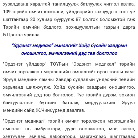
хуралдаанд яаралтай танилцуулж батлуулах чиглэл авлаа.
109 төрийн өмчит компани, үйлдвэрийн газруудын тоог үе
шаттайгаар 20 хувиар бууруулж 87 болгох боломжтой гэж
Төрийн өмчийн бодлого, зохицуулалтын газрын дарга
Б.Цэнгэл ярилаа.
"Эрдэнэт медикал" эмнэлгийг Хойд бүсийн хавдрын
оношилгоо, эмчилгээний дэд төв болголоо
"Эрдэнэт үйлдвэр" ТӨҮГ-ын "Эрдэнэт медикал" төрийн
өмчит төрөлжсөн мэргэшлийн эмнэлгийг орон тооны хамт
Эрүүл мэндийн яамны Хавдар судлалын үндэсний төвийн
харьяанд шилжүүлж, Хойд бүсийн хавдрын оношилгоо,
эмчилгээний дэд төв болголоо. Тус төвийн дүрэм, зохион
байгуулалтын бүтцийг баталж, мөрдүүлэхийг Эрүүл
мэндийн сайд Ж.Чинбүрэнд даалгав.
"Эрдэнэт медикал" төрийн өмчит төрөлжсөн мэргэшлийн
эмнэлэг нь амбулатори, дүрс оношилгоо, мэс засал,
хэвтүүлэн эмчлэх, лаборатори, мэргэжлээс шалтгаалах