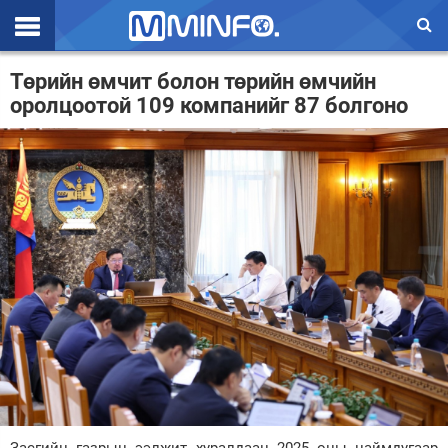
Эхлэл
Төрийн өмчит болон төрийн өмчийн
оролцоотой 109 компанийг 87 болгоно
Цаг агаар
Валют ханш
Улс төр
Эдийн засаг
Үзэл бодол
Спорт
Нийгэм
Дэлхий
Энтертайнмэнт