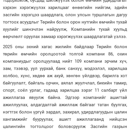
тодорхойлж, бусдад шилжүүлэх болон өмчийн удирдлагыг
хэрхэн хэрэгжүүлэх харилцааг өнөөгийн нийгэм, эдийн
засгийн хэрэгцээ шаардлага, олон улсын туршлагын дагуу
тогтоох асуудлыг Төрийн болон орон нутгийн өмчийн тухай
хуулийг шинэчлэн найруулж, Компанийн тухай хуульд
өөрчлөлт оруулах замаар хэрэгжүүлэх шаардлагатай үзлээ.
2025 оны эхний хагас жилийн байдлаар Төрийн болон
төрийн өмчийн оролцоотой толгой компани 86, охин
компаниудыг оролцуулаад нийт 109 компани эрчим хүч,
зам, тээвэр, уул уурхай, банк санхүү, мэдээлэл, харилцаа
холбоо, хүнс, хөдөө аж ахуй, хөнгөн үйлдвэр, барилга хот
байгуулалт, байгаль орчин, аялал жуулчлал, биеийн тамир,
спорт, соёл урлаг, гадаад харилцаа зэрэг 11 салбарт үйл
ажиллагаа явуулж байна. Эдгээр компанийг ашигтай
ажиллуулах, алдагдалтай ажиллаж байгааг татан буулгах,
нэгтгэх болон үргүй зардал, захирал, удирдлагуудын цалин
хангамжийг бууруулах, ашигт ажиллагаанд нийцсэн
цалингийн тогтолцоог боловсруулж Засгийн газрын