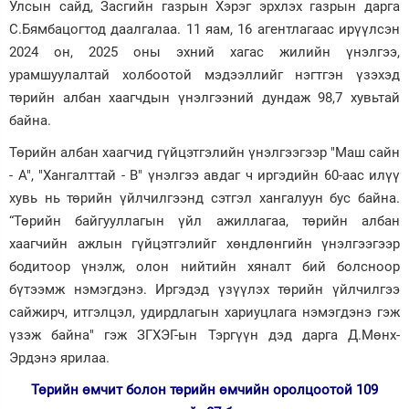
Улсын сайд, Засгийн газрын Хэрэг эрхлэх газрын дарга
С.Бямбацогтод даалгалаа. 11 яам, 16 агентлагаас ирүүлсэн
2024 он, 2025 оны эхний хагас жилийн үнэлгээ,
урамшуулалтай холбоотой мэдээллийг нэгтгэн үзэхэд
төрийн албан хаагчдын үнэлгээний дундаж 98,7 хувьтай
байна.
Төрийн албан хаагчид гүйцэтгэлийн үнэлгээгээр "Маш сайн
- А", "Xангалттай - В" үнэлгээ авдаг ч иргэдийн 60-аас илүү
хувь нь төрийн үйлчилгээнд сэтгэл хангалуун бус байна.
“Төрийн байгууллагын үйл ажиллагаа, төрийн албан
хаагчийн ажлын гүйцэтгэлийг хөндлөнгийн үнэлгээгээр
бодитоор үнэлж, олон нийтийн хяналт бий болсноор
бүтээмж нэмэгдэнэ. Иргэдэд үзүүлэх төрийн үйлчилгээ
сайжирч, итгэлцэл, удирдлагын хариуцлага нэмэгдэнэ гэж
үзэж байна" гэж ЗГХЭГ-ын Тэргүүн дэд дарга Д.Мөнх-
Эрдэнэ ярилаа.
Төрийн өмчит болон төрийн өмчийн оролцоотой 109