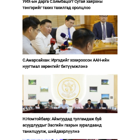
УИХ-ын дарга С.Бямбацогт Сутай хайрхны
тэнгэрийг тахих тахилгад оролцлоо
С.Амарсайхан: Иргэдийг хохироосон ААН-ийн
нуугтмал хөрөнгийг битүүмжлэнэ
Н.Номтойбаяр: Аймгуудад тулгамдаж буй
асуудлуудыг Засгийн газрын хуралдаанд
танилцуулж, шийдвэрлүүлнэ