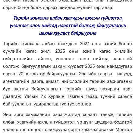
Засгийн газрын ээлжит хуралдаан 2025 оны наймдугаар
сарын 06-нд болж дараах шийдвэрүүдийг гаргалаа.
Зурхай
Төрийн жинхэнэ албан хаагчдын ажлын гүйцэтгэл,
үнэлгээг олон нийтэд нээлттэй болгож, байгууллагын
цахим хуудаст байршуулна
Төрийн жинхэнэ албан хаагчдын 2024 оны эхний болон
сүүлийн хагас жил, 2025 оны эхний хагас жилийн
гүйцэтгэлийн тайлан, үнэлгээг олон нийтэд нээлттэй
болгож, байгууллагын цахим хуудаст 2025 оны наймдугаар
сарын 20-ны дотор байршуулахыг Засгийн газрын гишүүд,
агентлагийн дарга, аймаг, нийслэлийн төрийн захиргааны
бүх шатны байгууллагын төсвийн шууд захирагч нарт
даалгаж, Улсын Их Хурлын Тамгын газар, түүний харьяа
байгууллагын удирдлагад тус тус зөвлөв.
Энэ арга хэмжээний хэрэгжилтэд хяналт тавьж, төрийн
албан хаагчийн ажлын гүйцэтгэл, үр дүнг шударга, бодитой
үнэлэх тогтолцоог сайжруулах арга хэмжээ авахыг Монгол