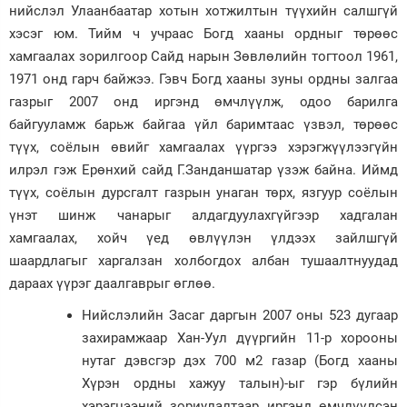
нийслэл Улаанбаатар хотын хотжилтын түүхийн салшгүй
хэсэг юм. Тийм ч учраас Богд хааны ордныг төрөөс
хамгаалах зорилгоор Сайд нарын Зөвлөлийн тогтоол 1961,
1971 онд гарч байжээ. Гэвч Богд хааны зуны ордны залгаа
газрыг 2007 онд иргэнд өмчлүүлж, одоо барилга
байгууламж барьж байгаа үйл баримтаас үзвэл, төрөөс
түүх, соёлын өвийг хамгаалах үүргээ хэрэгжүүлээгүйн
илрэл гэж Ерөнхий сайд Г.Занданшатар үзэж байна. Иймд
түүх, соёлын дурсгалт газрын унаган төрх, язгуур соёлын
үнэт шинж чанарыг алдагдуулахгүйгээр хадгалан
хамгаалах, хойч үед өвлүүлэн үлдээх зайлшгүй
шаардлагыг харгалзан холбогдох албан тушаалтнуудад
дараах үүрэг даалгаврыг өглөө.
Нийслэлийн Засаг даргын 2007 оны 523 дугаар
захирамжаар Хан-Уул дүүргийн 11-р хорооны
нутаг дэвсгэр дэх 700 м2 газар (Богд хааны
Хүрэн ордны хажуу талын)-ыг гэр бүлийн
хэрэгцээний зориулалтаар иргэнд өмчлүүлсэн