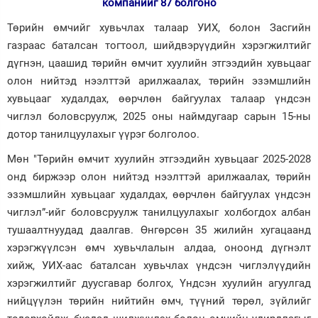
компанийг 87 болгоно
Төрийн өмчийг хувьчлах талаар УИХ, болон Засгийн
газраас баталсан тогтоол, шийдвэрүүдийн хэрэгжилтийг
дүгнэн, цаашид төрийн өмчит хуулийн этгээдийн хувьцааг
олон нийтэд нээлттэй арилжаалах, төрийн эзэмшлийн
хувьцааг худалдах, өөрчлөн байгуулах талаар үндсэн
чиглэл боловсруулж, 2025 оны наймдугаар сарын 15-ны
дотор танилцуулахыг үүрэг болголоо.
Мөн "Төрийн өмчит хуулийн этгээдийн хувьцааг 2025-2028
онд биржээр олон нийтэд нээлттэй арилжаалах, төрийн
эзэмшлийн хувьцааг худалдах, өөрчлөн байгуулах үндсэн
чиглэл”-ийг боловсруулж танилцуулахыг холбогдох албан
тушаалтнуудад даалгав. Өнгөрсөн 35 жилийн хугацаанд
хэрэгжүүлсэн өмч хувьчлалын алдаа, оноонд дүгнэлт
хийж, УИХ-аас баталсан хувьчлах үндсэн чиглэлүүдийн
хэрэгжилтийг дуусгавар болгох, Үндсэн хуулийн агуулгад
нийцүүлэн төрийн нийтийн өмч, түүний төрөл, зүйлийг