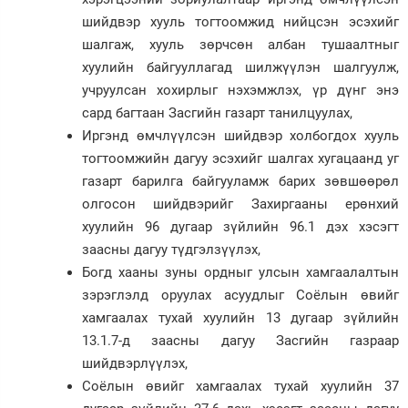
шийдвэр хууль тогтоомжид нийцсэн эсэхийг
шалгаж, хууль зөрчсөн албан тушаалтныг
хуулийн байгууллагад шилжүүлэн шалгуулж,
учруулсан хохирлыг нэхэмжлэх, үр дүнг энэ
сард багтаан Засгийн газарт танилцуулах,
Иргэнд өмчлүүлсэн шийдвэр холбогдох хууль
тогтоомжийн дагуу эсэхийг шалгах хугацаанд уг
газарт барилга байгууламж барих зөвшөөрөл
олгосон шийдвэрийг Захиргааны ерөнхий
хуулийн 96 дугаар зүйлийн 96.1 дэх хэсэгт
заасны дагуу түдгэлзүүлэх,
Богд хааны зуны ордныг улсын хамгаалалтын
зэрэглэлд оруулах асуудлыг Соёлын өвийг
хамгаалах тухай хуулийн 13 дугаар зүйлийн
13.1.7-д заасны дагуу Засгийн газраар
шийдвэрлүүлэх,
Соёлын өвийг хамгаалах тухай хуулийн 37