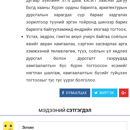
дугаар зүйлийн 37.6 дахь хэсэгт заасны дагуу
Богд хааны Хүрэн ордны барилга, архитектурын
дурсгалын харагдах сүр барааг хадгалах
зорилгоор түүний эргэн тойронд шинээр барих
барилга байгууламжид өндрийн хязгаар тогтоох,
Устах, эвдрэх, гэмтэх аюул учирч байгаа соёлын
өвийг авран хамгаалах, сэргээн засварлах арга
хэмжээний төлөвлөгөө, түүх, соёлын үл хөдлөх
дурсгал болон дурсгалт газруудад
хамгаалалтын бүс бүрэн тогтоосон эсэхийг
нягтлан шалгаж, хамгаалалтын бүсийг гүйцээн
тогтоохыг тус тус үүрэг болголоо.
ХУВААЛЦАХ
ЖИРГЭХ
МЭДЭЭНИЙ
СЭТГЭГДЭЛ