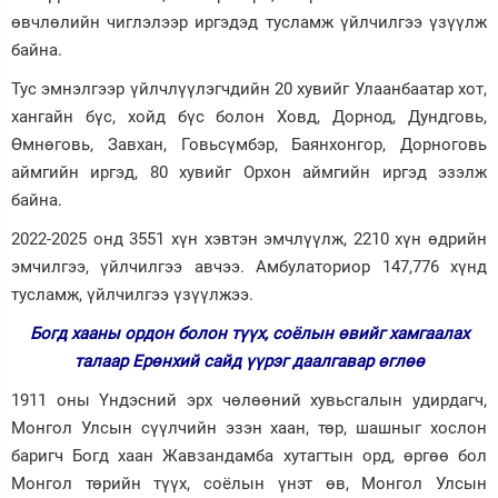
өвчлөлийн чиглэлээр иргэдэд тусламж үйлчилгээ үзүүлж
байна.
Тус эмнэлгээр үйлчлүүлэгчдийн 20 хувийг Улаанбаатар хот,
хангайн бүс, хойд бүс болон Ховд, Дорнод, Дундговь,
Өмнөговь, Завхан, Говьсүмбэр, Баянхонгор, Дорноговь
аймгийн иргэд, 80 хувийг Орхон аймгийн иргэд эзэлж
байна.
2022-2025 онд 3551 хүн хэвтэн эмчлүүлж, 2210 хүн өдрийн
эмчилгээ, үйлчилгээ авчээ. Амбулаториор 147,776 хүнд
тусламж, үйлчилгээ үзүүлжээ.
Богд хааны ордон болон түүх, соёлын өвийг хамгаалах
талаар Ерөнхий сайд үүрэг даалгавар өглөө
1911 оны Үндэсний эрх чөлөөний хувьсгалын удирдагч,
Монгол Улсын сүүлчийн эзэн хаан, төр, шашныг хослон
баригч Богд хаан Жавзандамба хутагтын орд, өргөө бол
Монгол төрийн түүх, соёлын үнэт өв, Монгол Улсын