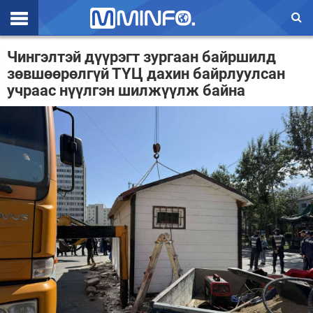
Эхлэл
Чингэлтэй дүүрэгт зургаан байршилд
зөвшөөрөлгүй ТҮЦ дахин байрлуулсан
Цаг агаар
учраас нүүлгэн шилжүүлж байна
Валют ханш
Улс төр
Эдийн засаг
Үзэл бодол
Спорт
Нийгэм
Дэлхий
Энтертайнмэнт