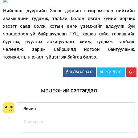
Нийслэл, дүүргийн Засаг даргын захирамжаар нийтийн
эзэмшлийн гудамж, талбай болон явган хүний зорчих
хэсэгт саад болж, хотын өнгө үзэмжийг алдуулж буй
зөвшөөрөлгүй байршуулсан ТҮЦ, хашаа хайс, гараашийг
буулгах, нүүлгэх зохицуулалт хийж, гудамж талбайг
чөлөөлж, зарим байршилд ногоон байгууламж,
тохижилтын ажил гүйцэтгэж байгаа билээ.
ХУВААЛЦАХ
ЖИРГЭХ
МЭДЭЭНИЙ
СЭТГЭГДЭЛ