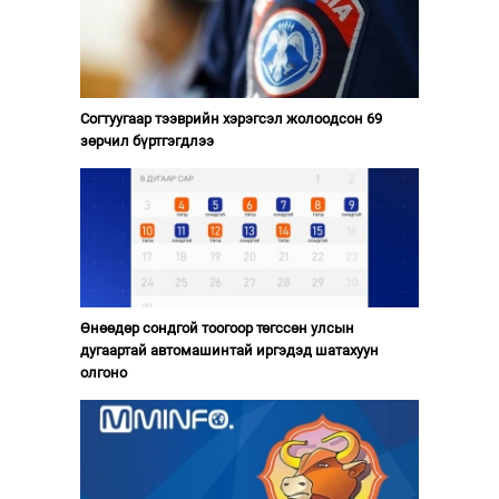
Согтуугаар тээврийн хэрэгсэл жолоодсон 69
зөрчил бүртгэгдлээ
Өнөөдөр сондгой тоогоор төгссөн улсын
дугаартай автомашинтай иргэдэд шатахуун
олгоно