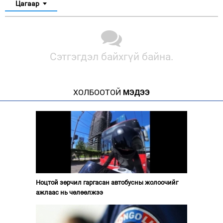
Цагаар
Сэтгэгдэл байхгүй байна.
ХОЛБООТОЙ
МЭДЭЭ
Ноцтой зөрчил гаргасан автобусны жолоочийг
ажлаас нь чөлөөлжээ