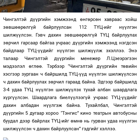
Зурхай
Чингэлтэй дүүргийн хэмжээнд өнгөрсөн хавраас хойш
зөвшөөрөлгүй байрлуулсан 112 ТҮЦ-ийг нүүлгэн
шилжүүлсэн. Гэвч дахин зөвшөөрөлгүй ТҮЦ байрлуулах
зөрчил гарсаар байгаа учраас дүүргийн хэмжээнд нэгдсэн
байдлаар ТҮЦ-үүдийг нүүлгэн шилжүүлж эхэллээ. Энэ
талаар Чингэлтэй дүүргийн менежер Л.Цэеэрэгзэн
мэдээлэл өглөө. Тэрбээр “Чингэлтэй дүүргийн төвийн
хэсгээр зургаан ч байршилд ТҮЦ-үүд нүүлгэн шилжүүлсэн
ч дахин байрлуулах зөрчил гараад байна. Эдгээр байршилд
3-4 удаа ТҮЦ нүүлгэн шилжүүлэх тухай албан шаардлага
хүргүүлсэн. Шаардлага биелүүлээгүй учраас ТҮЦ-үүдийг
дахин албадан нүүлгэж байна. Тухайлбал, Чингэлтэй
дүүргийн 5 дугаар хороо “Тэнгис” кино театрын автобусны
буудал дээр байрлах ТҮЦ-ийг өмнө нь гурван удаа нүүлгэн
шилжүүлсэн ч дахин байрлуулсан” гэдгийг хэллээ.