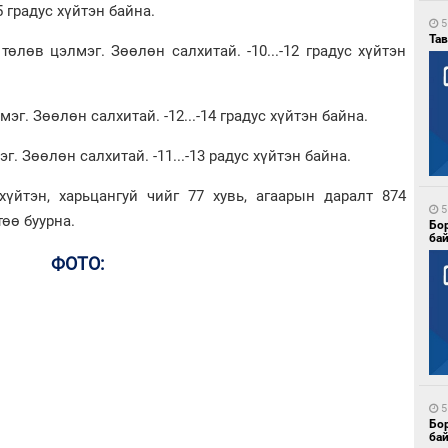
-15 градус хүйтэн байна.
5
Тав
өв цэлмэг. Зөөлөн салхитай. -10...-12 градус хүйтэн
. Зөөлөн салхитай. -12...-14 градус хүйтэн байна.
 Зөөлөн салхитай. -11...-13 радус хүйтэн байна.
 хүйтэн, харьцангуй чийг 77 хувь, агаарын даралт 874
5
өө буурна.
Бо
ба
ФОТО:
5
Бо
ба