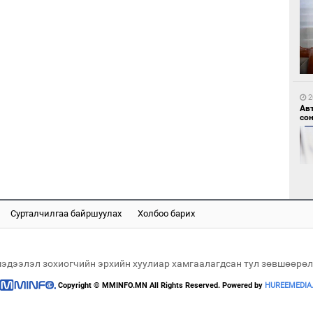
1
Мо
өн
2
Ав
со
1
Өн
ду
ол
Сурталчилгаа байршуулах
Холбоо барих
2
Хө
та
мэдээлэл зохиогчийн эрхийн хуулиар хамгаалагдсан тул зөвшөөрөл
Copyright © MMINFO.MN All Rights Reserved. Powered by
HUREEMEDIA