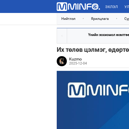
ЭХЛЭЛ
УЛ
Нийтлэл
•
Ярилцлага
•
Су
Үнийн зохиомол өсөлтөөс
Их төлөв цэлмэг, өдөртө
Kuzmo
2025-12-04