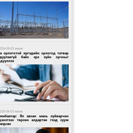
 өдрийн өмнө өмнө
ландын алдарт Boyzone хамтлагийн
шүүн Ronan Keating Монголд анх удаа
улна
026-08-03 өмнө
га орлоготой иргэдийн орлогод татвар
гдуулахгүй байх эрх зүйн орчныг
рдүүллээ
 өдрийн өмнө өмнө
ны эрчим хүчээр гэрэлтдэг үйлдвэр
026-08-03 өмнө
Нямбаатар: Ял авсан мань луйварчин
дэнэтээс төрсөн алдартан гээд сууж
агдсан