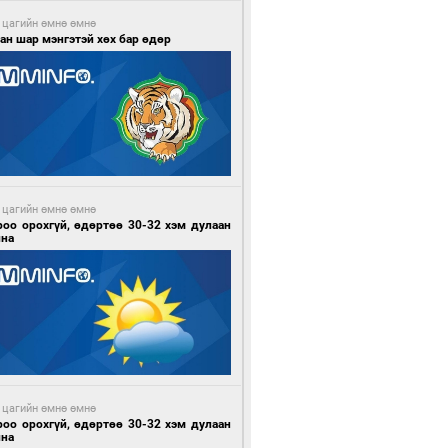
 цагийн өмнө өмнө
ан шар мэнгэтэй хөх бар өдөр
 цагийн өмнө өмнө
роо орохгүй, өдөртөө 30-32 хэм дулаан
йна
 цагийн өмнө өмнө
роо орохгүй, өдөртөө 30-32 хэм дулаан
йна