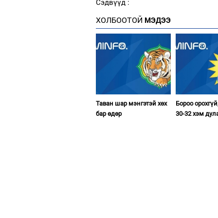
Сэдвүүд :
ХОЛБООТОЙ
МЭДЭЭ
Таван шар мэнгэтэй хөх
Бороо орохгүй
бар өдөр
30-32 хэм дул