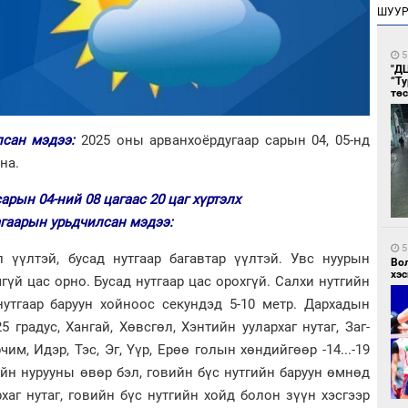
ШУУ
5
"Д
“Т
тө
лсан мэдээ:
2025 оны арванхоёрдугаар сарын 04, 05-нд
на.
сарын 04-ний 08 цагаас 20 цаг хүртэлх
агаарын урьдчилсан мэдээ:
5
л үүлтэй, бусад нутгаар багавтар үүлтэй. Увс нуурын
Во
хэс
үй цас орно. Бусад нутгаар цас орохгүй. Салхи нутгийн
 нутгаар баруун хойноос секундэд 5-10 метр. Дархадын
25 градус, Хангай, Хөвсгөл, Хэнтийн уулархаг нутаг, Заг-
им, Идэр, Тэс, Эг, Үүр, Ерөө голын хөндийгөөр -14...-19
гайн нурууны өвөр бэл, говийн бүс нутгийн баруун өмнөд
архаг нутаг, говийн бүс нутгийн хойд болон зүүн хэсгээр