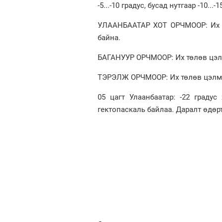
-5...-10 градус, бусад нутгаар -10...
УЛААНБААТАР ХОТ ОРЧМООР: Их төл
байна.
БАГАНУУР ОРЧМООР: Их төлөв цэлмэг
ТЭРЭЛЖ ОРЧМООР: Их төлөв цэлмэг.
05 цагт Улаанбаатар: -22 градус
гектопаскаль байлаа. Даралт өдөрт