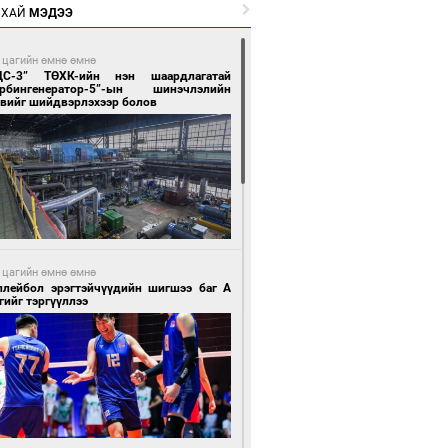
РХАЙ
МЭДЭЭ
 цагийн өмнө өмнө
ЦС-3” ТӨХК-ийн нэн шаардлагатай
урбингенератор-5”-ын шинэчлэлийн
свийг шийдвэрлэхээр болов
 цагийн өмнө өмнө
ллейбол эрэгтэйчүүдийн шигшээ баг А
гийг тэргүүллээ