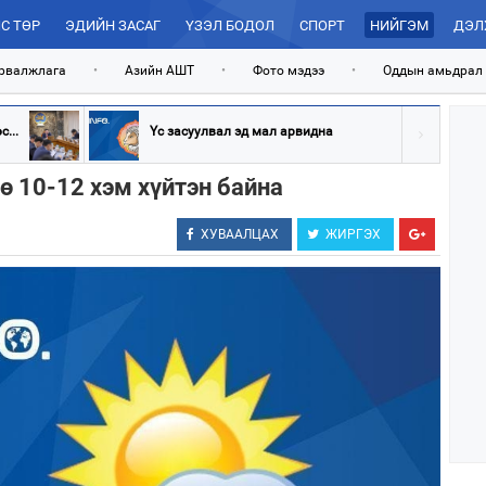
С ТӨР
ЭДИЙН ЗАСАГ
ҮЗЭЛ БОДОЛ
СПОРТ
НИЙГЭМ
ДЭЛ
рвалжлага
•
Азийн АШТ
•
Фото мэдээ
•
Оддын амьдрал
...
Үс засуулвал эд мал арвидна
ө 10-12 хэм хүйтэн байна
ХУВААЛЦАХ
ЖИРГЭХ