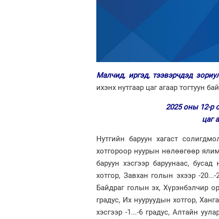
Малчид, иргэд, тээвэрчдэд зориу
ихэнх нутгаар цаг агаар тогтуун бай
2025 оны 12-р 
цаг 
Нутгийн баруун хагаст солигдмо
хотгороор нуурын нөлөөгөөр ялимг
баруун хэсгээр баруунаас, бусад
хотгор, Завхан голын эхээр -20...-
Байдраг голын эх, Хүрэнбэлчир орч
градус, Их нууруудын хотгор, Хан
хэсгээр -1...-6 градус, Алтайн уул