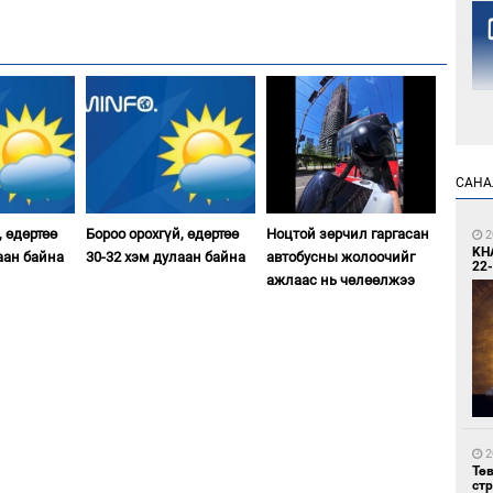
1
САНА
Но
жо
, өдөртөө
Бороо орохгүй, өдөртөө
Ноцтой зөрчил гаргасан
2
KH
аан байна
30-32 хэм дулаан байна
автобусны жолоочийг
22-
ажлаас нь чөлөөлжээ
1
Со
69 
2
Тө
ст