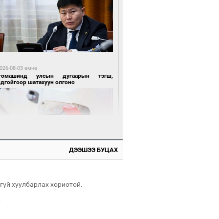
 өдрийн өмнө өмнө
нгол Улсын волейболын шигшээ баг
өөдөр Хятадын эсрэг тоглоно
026-08-03 өмнө
томашинд улсын дугаарын тэгш,
ндгойгоор шатахуун олгоно
 өдрийн өмнө өмнө
өөдөр сондгой тоогоор төгссөн улсын
гаартай автомашинтай иргэдэд шатахуун
гоно
ДЭЭШЭЭ БУЦАХ
026-08-03 өмнө
всгөл нуурын лусыг тахих төрийн
хилгын ёслол боллоо
гүй хуулбарлах хориотой.
.