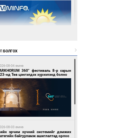
 өдрийн өмнө өмнө
Л
БОЛГОХ
цтой зөрчил гаргасан автобусны
лоочийг ажлаас нь чөлөөлжээ
026-08-04 өмнө
ARKHORUM 360° фестиваль 8-р сарын
23-нд Төв цэнгэлдэх хүрээлэнд болно
 өдрийн өмнө өмнө
гтуугаар тээврийн хэрэгсэл жолоодсон
зөрчил бүртгэгдлээ
026-08-03 өмнө
вийн эрчим хүчний системийг дэмжих
ратегийн байгууламж ашиглалтад орлоо