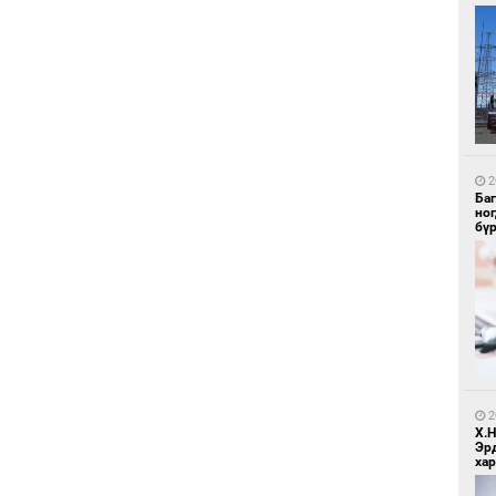
1
Ир
ги
ду
2
Ба
но
бү
1
Нар
2
Х.
Эр
хар