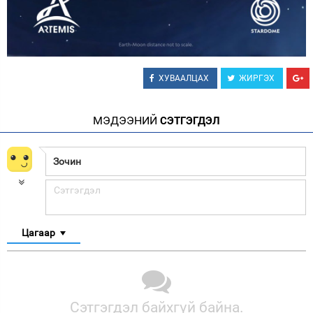
ХУВААЛЦАХ
ЖИРГЭХ
МЭДЭЭНИЙ
СЭТГЭГДЭЛ
Цагаар
Сэтгэгдэл байхгүй байна.