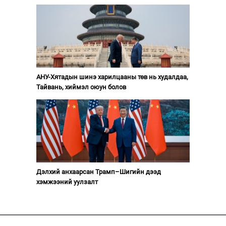
АНУ-Хятадын шинэ харилцааны төв нь худалдаа,
Тайвань, хиймэл оюун болов
Дэлхий анхаарсан Трамп–Шигийн дээд
хэмжээний уулзалт