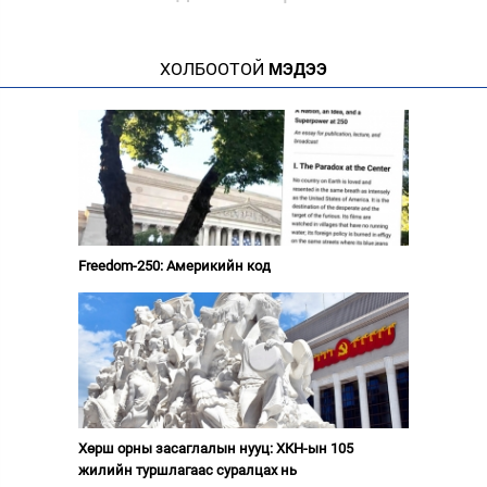
ХОЛБООТОЙ
МЭДЭЭ
Freedom-250: Америкийн код
Хөрш орны засаглалын нууц: ХКН-ын 105
жилийн туршлагаас суралцах нь