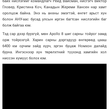
байх нислэгийг командлагч Рейд Вайсман, нисгэгч Виктор
Гловер, Кристина Коч, Канадын Жереми Хансен нар хамт
Зурхай
оролцож байна. Энэ нь анхны эмэгтэй, өнгөт арьст хүн
болон АНУ-аас бусад улсын иргэн багтсан нислэгийн баг
болж байгаа юм.
Тэд сар дээр буухгүй, мөн Apollo 8 шиг сарны тойрог замд
орж тойрохгүй. Харин сарны дэргэдүүр өнгөрөөд цааш
6400 км орчим зайд хүрч, эргэн буцаж Номхон далайд
бууна. Ингэснээр хүн төрөлхтний түүхэнд хамгийн хол
ниссэн хүмүүс болох юм.