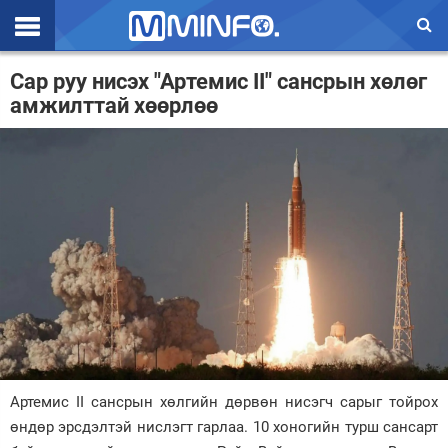
Эхлэл
Сар руу нисэх "Артемис II" сансрын хөлөг
амжилттай хөөрлөө
Цаг агаар
Валют ханш
Улс төр
Эдийн засаг
Үзэл бодол
Спорт
Нийгэм
Дэлхий
Артемис II сансрын хөлгийн дөрвөн нисэгч сарыг тойрох
өндөр эрсдэлтэй нислэгт гарлаа. 10 хоногийн турш сансарт
Энтертайнмэнт