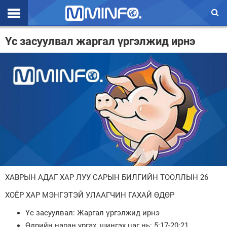
Эхлэл
Үс засуулвал жаргал үргэлжид ирнэ
Цаг агаар
Валют ханш
Улс төр
Эдийн засаг
Үзэл бодол
Спорт
ХАВРЫН АДАГ ХАР ЛУУ САРЫН БИЛГИЙН ТООЛЛЫН 26
Нийгэм
ХОЁР ХАР МЭНГЭТЭЙ УЛААГЧИН ГАХАЙ ӨДӨР
Дэлхий
Үс засуулвал: Жаргал үргэлжид ирнэ
Энтертайнмэнт
Өдрийн наран ургах, шингэх цаг нь: 5:17-20:21.