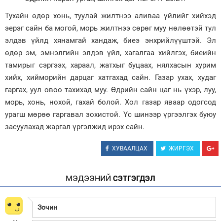
Тухайн өдөр хонь, туулай жилтнээ аливаа үйлийг хийхэд
Зурхай
эерэг сайн ба могой, морь жилтнээ сөрөг муу нөлөөтэй тул
элдэв үйлд хянамгай хандаж, биеэ энхрийлүүштэй. Эл
өдөр эм, эмнэлгийн элдэв үйл, хагалгаа хийлгэх, биеийн
тамирыг сэргээх, хараал, жатхыг буцаах, нялхасын хурим
хийх, хийморийн дарцаг хатгахад сайн. Газар ухах, худаг
гаргах, уул овоо тахихад муу. Өдрийн сайн цаг нь үхэр, луу,
морь, хонь, нохой, гахай болой. Хол газар яваар одогсод
урагш мөрөө гаргавал зохистой. Үс шинээр үргээлгэх буюу
засуулахад жаргал үргэлжид ирэх сайн.
ХУВААЛЦАХ
ЖИРГЭХ
МЭДЭЭНИЙ
СЭТГЭГДЭЛ