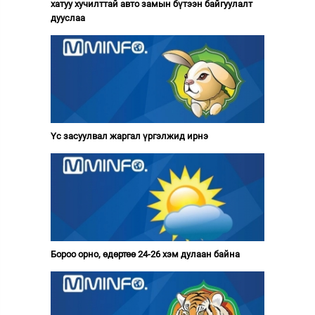
хатуу хучилттай авто замын бүтээн байгуулалт
дууслаа
Үс засуулвал жаргал үргэлжид ирнэ
Бороо орно, өдөртөө 24-26 хэм дулаан байна