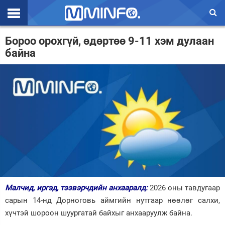
Эхлэл
Бороо орохгүй, өдөртөө 9-11 хэм дулаан
байна
Цаг агаар
Валют ханш
Улс төр
Эдийн засаг
Үзэл бодол
Спорт
Нийгэм
Малчид, иргэд, тээвэрчдийн анхааралд:
2026 оны тавдугаар
Дэлхий
сарын 14-нд Дорноговь аймгийн нутгаар нөөлөг салхи,
хүчтэй шороон шуургатай байхыг анхааруулж байна.
Энтертайнмэнт