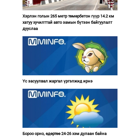
Хэрлэн голын 265 метр төмөрбетон гүүр 14.2 км
хатуу хучилттай авто замын бүтээн байгуулалт
дууслаа
Үс засуулвал жаргал үргэлжид ирнэ
Бороо орно, өдөртөө 24-26 хэм дулаан байна