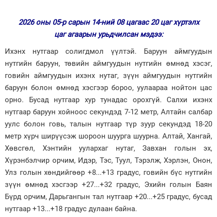
Зурхай
2026 оны 05-р сарын 14-ний 08 цагаас 20 цаг хүртэлх
цаг агаарын урьдчилсан мэдээ:
Ихэнх нутгаар солигдмол үүлтэй. Баруун аймгуудын
нутгийн баруун, төвийн аймгуудын нутгийн өмнөд хэсэг,
говийн аймгуудын ихэнх нутаг, зүүн аймгуудын нутгийн
баруун болон өмнөд хэсгээр бороо, уулаараа нойтон цас
орно. Бусад нутгаар хур тунадас орохгүй. Салхи ихэнх
нутгаар баруун хойноос секундэд 7-12 метр, Алтайн салбар
уулс болон говь, талын нутгаар түр зуур секундэд 18-20
метр хүрч ширүүсэж шороон шуурга шуурна. Алтай, Хангай,
Хөвсгөл, Хэнтийн уулархаг нутаг, Завхан голын эх,
Хүрэнбэлчир орчим, Идэр, Тэс, Туул, Тэрэлж, Хэрлэн, Онон,
Улз голын хөндийгөөр +8...+13 градус, говийн бүс нутгийн
зүүн өмнөд хэсгээр +27...+32 градус, Эхийн голын Баян
Бүрд орчим, Дарьгангын тал нутгаар +20...+25 градус, бусад
нутгаар +13...+18 градус дулаан байна.