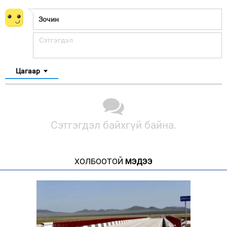
Цагаар
Сэтгэгдэл байхгүй байна.
ХОЛБООТОЙ
МЭДЭЭ