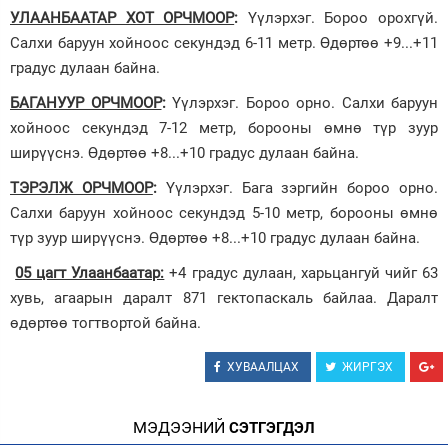
УЛААНБААТАР ХОТ ОРЧМООР
:
Үүлэрхэг. Бороо орохгүй.
Салхи баруун хойноос секундэд 6-11 метр. Өдөртөө +9...+11
градус дулаан байна.
БАГАНУУР ОРЧМООР
:
Үүлэрхэг. Бороо орно. Салхи баруун
хойноос секундэд 7-12 метр, борооны өмнө түр зуур
ширүүснэ. Өдөртөө +8...+10 градус дулаан байна.
ТЭРЭЛЖ ОРЧМООР
:
Үүлэрхэг. Бага зэргийн бороо орно.
Салхи баруун хойноос секундэд 5-10 метр, борооны өмнө
түр зуур ширүүснэ. Өдөртөө +8...+10 градус дулаан байна.
05 цагт Улаанбаатар:
+4 градус дулаан, харьцангуй чийг 63
хувь, агаарын даралт 871 гектопаскаль байлаа. Даралт
өдөртөө тогтвортой байна.
ХУВААЛЦАХ
ЖИРГЭХ
МЭДЭЭНИЙ
СЭТГЭГДЭЛ