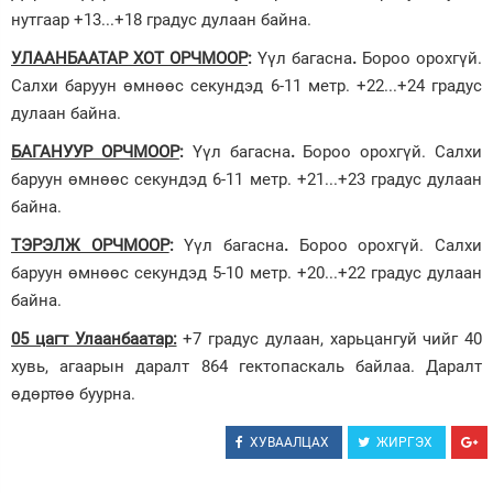
нутгаар +13...+18 градус дулаан байна.
УЛААНБААТАР ХОТ ОРЧМООР
:
Үүл багасна
.
Бороо орохгүй.
Салхи баруун өмнөөс секундэд 6-11 метр. +22...+24 градус
дулаан байна.
БАГАНУУР ОРЧМООР
:
Үүл багасна
.
Бороо орохгүй. Салхи
баруун өмнөөс секундэд 6-11 метр. +21...+23 градус дулаан
байна.
ТЭРЭЛЖ ОРЧМООР
:
Үүл багасна
.
Бороо орохгүй. Салхи
баруун өмнөөс секундэд 5-10 метр. +20...+22 градус дулаан
байна.
05 цагт Улаанбаатар:
+7 градус дулаан, харьцангуй чийг 40
хувь, агаарын даралт 864 гектопаскаль байлаа. Даралт
өдөртөө буурна.
ХУВААЛЦАХ
ЖИРГЭХ