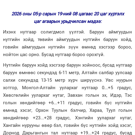
Зурхай
2026 оны 05-р сарын 19-ний 08 цагаас 20 цаг хүртэлх
цаг агаарын урьдчилсан мэдээ:
Ихэнх нутгаар солигдмол үүлтэй. Баруун аймгуудын
нутгийн хойд, төвийн аймгуудын нутгийн баруун хойд,
говийн аймгуудын нутгийн зүүн өмнөд хэсгээр бороо,
нойтон цас орно. Бусад нутгаар бороо орохгүй.
Нутгийн баруун хойд хэсгээр баруун хойноос, бусад нутгаар
баруун өмнөөс секундэд 6-11 метр, Aлтайн салбар уулсаар
салхи секундэд 13-15 метр хүрч ширүүснэ.
Увс нуурын
хотгор, Монгол-Алтайн уулархаг нутгаар 0...+5 градус,
Хөвсгөлийн уулархаг нутаг, Завхан голын эх, Идэр, Тэс
голын хөндийгөөр +6...+11 градус, говийн бүс нутгийн
өмнөд хэсэг, Орхон Туулын бэлчир, Хараа, Туул голын
хөндийгөөр +23...+28 градус, Хэнтийн уулархаг нутаг,
Хангайн нурууны өвөр бэл, говийн бүс нутгийн хойд хэсэг,
Дорнод Дарьгангын тал нутгаар +19...+24 градус, бусад