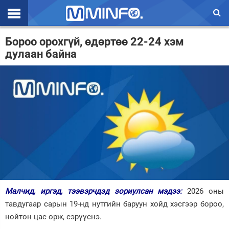
Эхлэл
Бороо орохгүй, өдөртөө 22-24 хэм
дулаан байна
Цаг агаар
Валют ханш
Улс төр
Эдийн засаг
Үзэл бодол
Спорт
Нийгэм
Малчид, иргэд, тээвэрчдэд зориулсан мэдээ:
2026 оны
Дэлхий
тавдугаар сарын 19-нд нутгийн баруун хойд хэсгээр бороо,
нойтон цас орж, сэрүүснэ.
Энтертайнмэнт