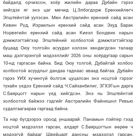
байдалд орчихсон, хоёр жилийн дараа Дубайн гэрээ
хийгдэх яг энэ цаг мөчид Ц.Элбэгдорж Ерөнхийлөгч
Эпштейнтэй уулзсан. Мөн Австралийн ерөнхий сайд асан
Кевин Рүд, Израилын ерөнхий сайд асан Эхуд Барак
Норвегийн ерөнхий сайд асан Киеэл Бондвик нарын
дэмжлэгтэйгээр Эпштейний холбоотой дэмжлэгтэйгээр
буцаад Оюу толгойн асуудал нэлээн хөндөгдсөн талаар
маш дэлгэрэнгүй мэдээллийг 2026 оны хоёрдугаар сарын
10-нд гаргасан байна. Бид Оюу толгой, Дубайтай холбоо
холбоотой асуудлыг дандаа гаднаас аваад байгаа. Дубайн
гэрээ УИХ хүчингүй болгож цуцалсан энэ ноцтой гэрээг
тухайн үедээ Ерөнхий сайд Ч.Сайханбилиг, ЗГХЭГ-ын дарга
С.Баярцогт нарын үед хийгдсэн. Энэ нь Эпштейнтэй
холбоотой байжээ гэдгийг Австралийн Файнешнл Ревью
судалгаагаараа гаргаад байна.
Та нар бүгдээрээ ороод уншаарай. Панамын пэйпер гээд
ноцтой мэдээлэл гарсан, алдарт С.Баярцогтын өөрөө ч
мэдээгүй байдаг Швейцарт дансны мэдээлэл гарсан,