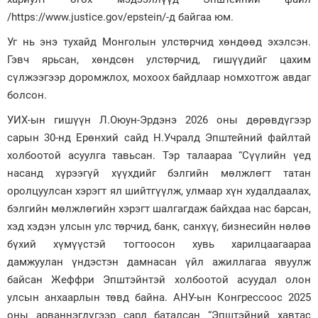
/https://www.justice.gov/epstein/-д байгаа юм.
Уг нь энэ тухайд Монголын улстөрчид хөндөөд эхэлсэн.
Гэвч ярьсан, хөндсөн улстөрчид, гишүүдийг цахим
сүлжээгээр доромжлох, мохоох байдлаар номхотгож авдаг
болсон.
УИХ-ын гишүүн Л.Оюун-Эрдэнэ 2026 оны дөрөвдүгээр
сарын 30-нд Ерөнхий сайд Н.Учралд Эпштейний файлтай
холбоотой асуулга тавьсан. Тэр талаараа “Сүүлийн үед
насанд хүрээгүй хүүхдийг бэлгийн мөлжлөгт татан
оролцуулсан хэрэгт ял шийтгүүлж, улмаар хүн худалдаалах,
бэлгийн мөлжлөгийн хэрэгт шалгагдаж байхдаа нас барсан,
хэд хэдэн улсын улс төрчид, банк, санхүү, бизнесийн нөлөө
бүхий хүмүүстэй тогтоосон хувь харилцаагаараа
дамжуулан үндэстэн дамнасан үйл ажиллагаа явуулж
байсан Жеффри Эпштэйнтэй холбоотой асуудал олон
улсын анхаарлын төвд байна. АНУ-ын Конгрессоос 2025
оны арваннэгдүгээр сард баталсан “Эпштэйний хавтас