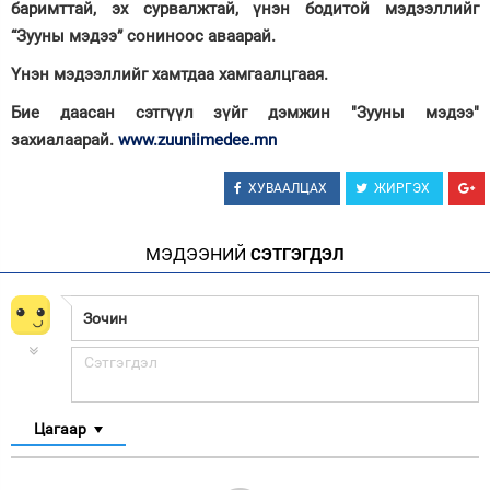
баримттай, эх сурвалжтай, үнэн бодитой мэдээллийг
“Зууны мэдээ” сониноос аваарай.
Үнэн мэдээллийг хамтдаа хамгаалцгаая.
Бие даасан сэтгүүл зүйг дэмжин "Зууны мэдээ"
захиалаарай.
www.zuuniimedee.mn
ХУВААЛЦАХ
ЖИРГЭХ
МЭДЭЭНИЙ
СЭТГЭГДЭЛ
Цагаар