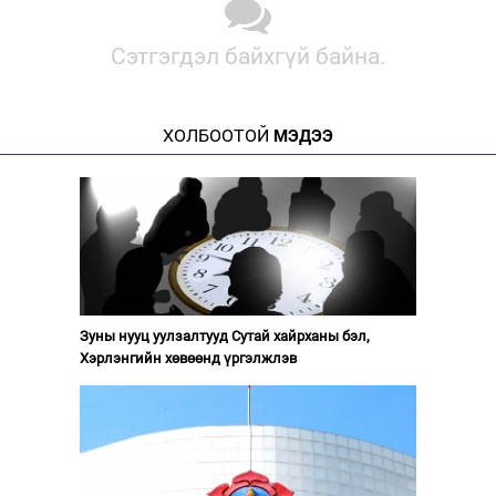
Сэтгэгдэл байхгүй байна.
ХОЛБООТОЙ
МЭДЭЭ
Зуны нууц уулзалтууд Сутай хайрханы бэл,
Хэрлэнгийн хөвөөнд үргэлжлэв