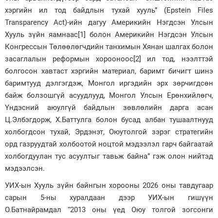
хэргийн ил тод байдлын тухай хууль” (Epstein Files
Transparency Act)-ийн дагуу Америкийн Нэгдсэн Улсын
Хууль зүйн яамнаас[1] болон Америкийн Нэгдсэн Улсын
Конгрессын Төлөөлөгчдийн танхимын Хянан шалгах болон
засаглалын реформын хорооноос[2] ил тод, нээлттэй
болгосон хавтаст хэргийн материал, баримт бичигт шинэ
баримтууд дэлгэгдэж, Монгол иргэдийн эрх зөрчигдсөн
байж болзошгүй асуудлууд, Монгол Улсын Ерөнхийлөгч,
Үндэсний аюулгүй байдлын зөвлөлийн дарга асан
Ц.Элбэгдорж, Х.Баттулга болон бусад албан тушаалтнууд
холбогдсон тухай, Эрдэнэт, Оюутолгой зэрэг стратегийн
орд газруудтай холбоотой ноцтой мэдээлэл гарч байгаатай
холбогдуулан тус асуултыг тавьж байна” гэж олон нийтэд
мэдээлсэн.
УИХ-ын Хууль зүйн байнгын хорооны 2026 оны тавдугаар
сарын 5-ны хуралдаан дээр УИХ-ын гишүүн
О.Батнайрамдал “2013 оны үед Оюу толгой зогсонги