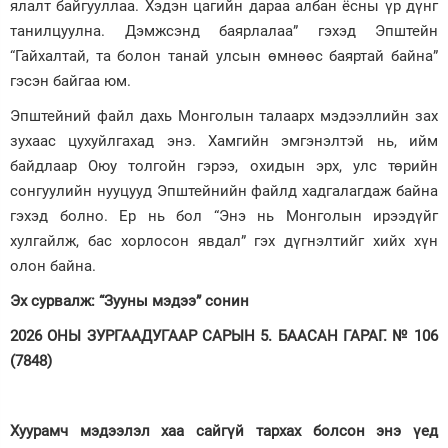
ялалт байгууллаа. Хэдэн цагийн дараа албан ёсны үр дүнг
танилцуулна. Дэмжсэнд баярлалаа” гэхэд Эпштейн
“Гайхалтай, та болон танай улсын өмнөөс баяртай байна”
гэсэн байгаа юм.
Эпштейний файл дахь Монголын талаарх мэдээллийн зах
зухаас цухуйлгахад энэ. Хамгийн эмгэнэлтэй нь, ийм
байдлаар Оюу толгойн гэрээ, охидын эрх, улс төрийн
сонгуулийн нууцууд Эпштейнийн файлд хадгалагдаж байна
гэхэд болно. Ер нь бол “Энэ нь Монголын ирээдүйг
хулгайлж, бас хорлосон явдал” гэх дүгнэлтийг хийх хүн
олон байна.
Эх сурвалж: “Зууны мэдээ” сонин
2026 ОНЫ ЗУРГААДУГААР САРЫН 5. БААСАН ГАРАГ. № 106
(7848)
Хуурамч мэдээлэл хаа сайгүй тархах болсон энэ үед