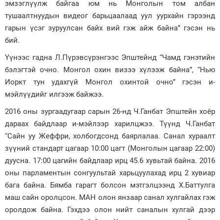
эмзэглүүлж байгаа юм нь Монголын том албан
тушаалтнуудын видеог барьцаалаад уул уурхайн гэрээнд
гарын үсэг зуруулсан байх вий гэж айж байна” гэсэн нь
бий.
Үүнээс гадна Л.Пүрэвсүрэнгээс Эпштейнд “Чамд гэнэтийн
бэлэгтэй очно. Монгол охин визээ хүлээж байна”, “Нью
Иоркт тун удахгүй Монгол охинтой очно” гэсэн и-
мэйлүүдийг илгээж байжээ.
2016 оны зургаадугаар сарын 26-нд Ч.Ганбат Эпштейн хоёр
дараах байдлаар и-мэйлээр харилцжээ. Түүнд Ч.Ганбат
“Сайн уу Жеффри, холбогдсонд баярлалаа. Санал хураалт
зүүний стандарт цагаар 10:00 цагт (Монголын цагаар 22:00)
дуусна. 17:00 цагийн байдлаар ирц 45.6 хувьтай байна. 2016
оны парламентын сонгуультай харьцуулахад ирц 2 хувиар
бага байна. Бямба гарагт болсон мэтгэлцээнд Х.Баттулга
маш сайн оролцсон. МАН олон янзаар санал хулгайлах гэж
оролдож байна. Гэхдээ олон нийт саналын хулгай дээр