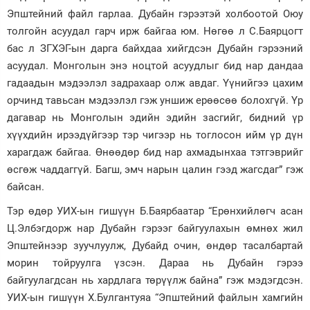
Эпштейний файл гарлаа. Дубайн гэрээтэй холбоотой Оюу
толгойн асуудал гарч ирж байгаа юм. Нөгөө л С.Баярцогт
бас л ЗГХЭГ-ын дарга байхдаа хийгдсэн Дубайн гэрээний
асуудал. Монголын энэ ноцтой асуудлыг бид нар дандаа
гадаадын мэдээлэл задрахаар олж авдаг. Үүнийгээ цахим
орчинд тавьсан мэдээлэл гэж уншиж ерөөсөө болохгүй. Үр
дагавар нь Монголын эдийн эдийн засгийг, бидний үр
хүүхдийн ирээдүйгээр тэр чигээр нь тоглосон ийм үр дүн
харагдаж байгаа. Өнөөдөр бид нар ахмадынхаа тэтгэврийг
өсгөж чаддаггүй. Багш, эмч нарын цалин гээд жагсдаг” гэж
байсан.
Тэр өдөр УИХ-ын гишүүн Б.Баярбаатар “Ерөнхийлөгч асан
Ц.Элбэгдорж нар Дубайн гэрээг байгуулахын өмнөх жил
Эпштейнээр зуучлуулж, Дубайд очин, өндөр тасалбартай
морин тойруулга үзсэн. Дараа нь Дубайн гэрээ
байгуулагдсан нь хардлага төрүүлж байна” гэж мэдэгдсэн.
УИХ-ын гишүүн Х.Булгантуяа “Эпштейний файлын хамгийн