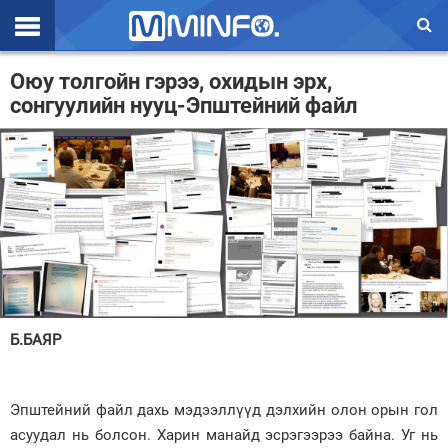
Эхлэл
Оюу толгойн гэрээ, охидын эрх,
сонгуулийн нууц-Эпштейний файл
Цаг агаар
Валют ханш
Улс төр
Эдийн засаг
Үзэл бодол
Спорт
Б.БАЯР
Нийгэм
Дэлхий
Эпштейний файл дахь мэдээллүүд дэлхийн олон орын гол
асуудал нь болсон. Харин манайд эсрэгээрээ байна. Уг нь
Энтертайнмэнт