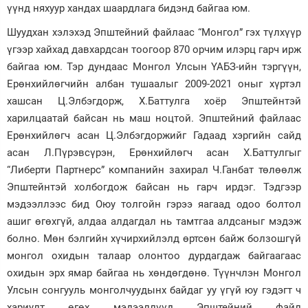
үүнд няхуур хандах шаардлага бидэнд байгаа юм.
Зурхай
Шуудхан хэлэхэд Эпштейний файлаас “Монгол” гэх түлхүүр
үгээр хайхад давхардсан тоогоор 870 орчим илэрц гарч ирж
байгаа юм. Тэр дундаас Монгол Улсын ҮАБЗ-ийн тэргүүн,
Ерөнхийлөгчийн албан тушаалыг 2009-2021 оныг хүртэл
хашсан Ц.Элбэгдорж, Х.Баттулга хоёр Эпштейнтэй
харилцаатай байсан нь маш ноцтой. Эпштейний файлаас
Ерөнхийлөгч асан Ц.Элбэгдоржийг Гадаад хэргийн сайд
асан Л.Пүрэвсүрэн, Ерөнхийлөгч асан Х.Баттулгыг
“Либерти Партнерс” компанийн захирал Ч.Ганбат төлөөлж
Эпштейнтэй холбогдож байсан нь гарч ирдэг. Тэдгээр
мэдээллээс бид Оюу толгойн гэрээ яагаад одоо болтол
ашиг өгөхгүй, алдаа алдагдал нь тамтгаа алдсаныг мэдэж
болно. Мөн бэлгийн хүчирхийлэлд өртсөн байж болзошгүй
монгол охидын талаар олонтоо дурдагдаж байгаагаас
охидын эрх ямар байгаа нь хөндөгдөнө. Түүнчлэн Монгол
Улсын сонгууль монголчуудынх байдаг уу үгүй юу гэдэгт ч
хариулт өгөх мэдээллүүд Эпштейний файл