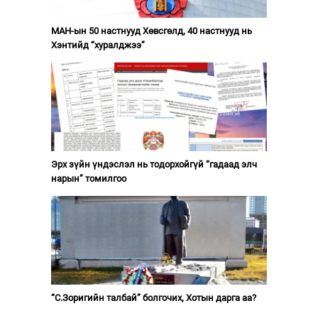
МАН-ын 50 настнууд Хөвсгөлд, 40 настнууд нь
Хэнтийд “хуралджээ”
Эрх зүйн үндэслэл нь тодорхойгүй “гадаад элч
нарын” томилгоо
“С.Зоригийн талбай” болгочих, Хотын дарга аа?