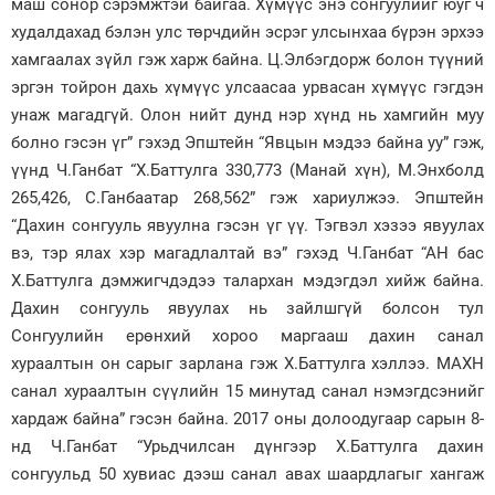
маш сонор сэрэмжтэй байгаа. Хүмүүс энэ сонгуулийг юуг ч
худалдахад бэлэн улс төрчдийн эсрэг улсынхаа бүрэн эрхээ
хамгаалах зүйл гэж харж байна. Ц.Элбэгдорж болон түүний
эргэн тойрон дахь хүмүүс улсаасаа урвасан хүмүүс гэгдэн
унаж магадгүй. Олон нийт дунд нэр хүнд нь хамгийн муу
болно гэсэн үг” гэхэд Эпштейн “Явцын мэдээ байна уу” гэж,
үүнд Ч.Ганбат “Х.Баттулга 330,773 (Манай хүн), М.Энхболд
265,426, С.Ганбаатар 268,562” гэж хариулжээ. Эпштейн
“Дахин сонгууль явуулна гэсэн үг үү. Тэгвэл хэзээ явуулах
вэ, тэр ялах хэр магадлалтай вэ” гэхэд Ч.Ганбат “АН бас
Х.Баттулга дэмжигчдэдээ талархан мэдэгдэл хийж байна.
Дахин сонгууль явуулах нь зайлшгүй болсон тул
Сонгуулийн ерөнхий хороо маргааш дахин санал
хураалтын он сарыг зарлана гэж Х.Баттулга хэллээ. МАХН
санал хураалтын сүүлийн 15 минутад санал нэмэгдсэнийг
хардаж байна” гэсэн байна. 2017 оны долоодугаар сарын 8-
нд Ч.Ганбат “Урьдчилсан дүнгээр Х.Баттулга дахин
сонгуульд 50 хувиас дээш санал авах шаардлагыг хангаж