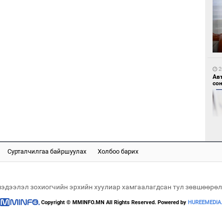
1
Мо
өн
2
Ав
со
1
Өн
ду
ол
Сурталчилгаа байршуулах
Холбоо барих
2
Хө
та
мэдээлэл зохиогчийн эрхийн хуулиар хамгаалагдсан тул зөвшөөрөл
Copyright © MMINFO.MN All Rights Reserved. Powered by
HUREEMEDIA