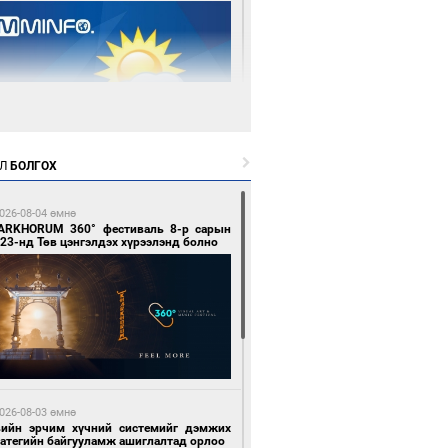
 өдрийн өмнө өмнө
Л
БОЛГОХ
цтой зөрчил гаргасан автобусны
лоочийг ажлаас нь чөлөөлжээ
026-08-04 өмнө
ARKHORUM 360° фестиваль 8-р сарын
23-нд Төв цэнгэлдэх хүрээлэнд болно
 өдрийн өмнө өмнө
гтуугаар тээврийн хэрэгсэл жолоодсон
зөрчил бүртгэгдлээ
026-08-03 өмнө
вийн эрчим хүчний системийг дэмжих
ратегийн байгууламж ашиглалтад орлоо