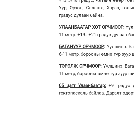
+13...+18 градус, Алтайн өвөр гови
Үүр, Орхон, Сэлэнгэ, Хараа, голы
градус дулаан байна.
УЛААНБААТАР ХОТ ОРЧМООР
:
Үүл
11 метр. +19...+21 градус дулаан ба
БАГАНУУР ОРЧМООР
:
Үүлшинэ. Ба
6-11 метр, борооны өмнө түр зуур ш
ТЭРЭЛЖ ОРЧМООР
:
Үүлшинэ. Бага
11 метр, борооны өмнө түр зуур ши
05 цагт Улаанбаатар:
+9 градус д
гектопаскаль байлаа. Даралт өдөрт