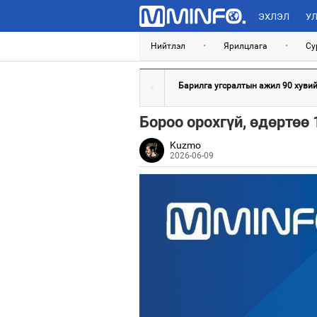
ЭХЛЭЛ
УЛ
Нийтлэл
•
Ярилцлага
•
Су
Барилга угсралтын ажил 90 хувийн
Бороо орохгүй, өдөртөө
Kuzmo
2026-06-09