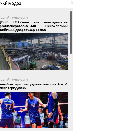
РХАЙ
МЭДЭЭ
 цагийн өмнө өмнө
ЦС-3” ТӨХК-ийн нэн шаардлагатай
урбингенератор-5”-ын шинэчлэлийн
свийг шийдвэрлэхээр болов
 цагийн өмнө өмнө
ллейбол эрэгтэйчүүдийн шигшээ баг А
гийг тэргүүллээ