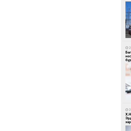
1
Ир
ги
ду
2
Ба
но
бү
1
Нар
2
Х.
Эр
хар