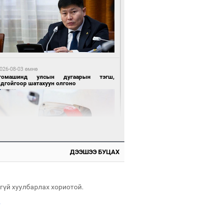
 өдрийн өмнө өмнө
нгол Улсын волейболын шигшээ баг
өөдөр Хятадын эсрэг тоглоно
026-08-03 өмнө
томашинд улсын дугаарын тэгш,
ндгойгоор шатахуун олгоно
 өдрийн өмнө өмнө
өөдөр сондгой тоогоор төгссөн улсын
гаартай автомашинтай иргэдэд шатахуун
гоно
ДЭЭШЭЭ БУЦАХ
026-08-03 өмнө
всгөл нуурын лусыг тахих төрийн
хилгын ёслол боллоо
гүй хуулбарлах хориотой.
.