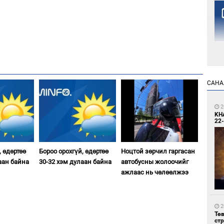
1
САНА
Но
жо
2
KH
22-
, өдөртөө
Бороо орохгүй, өдөртөө
Ноцтой зөрчил гаргасан
аан байна
30-32 хэм дулаан байна
автобусны жолоочийг
ажлаас нь чөлөөлжээ
1
Со
69 
2
Тө
ст