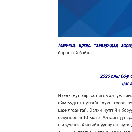
Малчид, иргэд, тээвэрчдэд зор
бороотой байна.
2026 оны 06-р 
цаг 
Ихэнх нутгаар солигдмол үүлтэй
аймгуудын нутгийн зүүн хэсэг, з
цахилгаантай. Салхи нутгийн бару
секундэд 5-10 метр, Алтайн уулар
ширүүснэ. Хэнтийн уулархаг нутаг