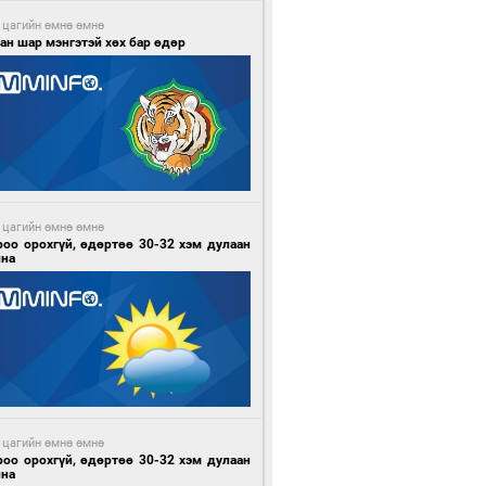
 цагийн өмнө өмнө
ан шар мэнгэтэй хөх бар өдөр
 цагийн өмнө өмнө
роо орохгүй, өдөртөө 30-32 хэм дулаан
йна
 цагийн өмнө өмнө
роо орохгүй, өдөртөө 30-32 хэм дулаан
йна