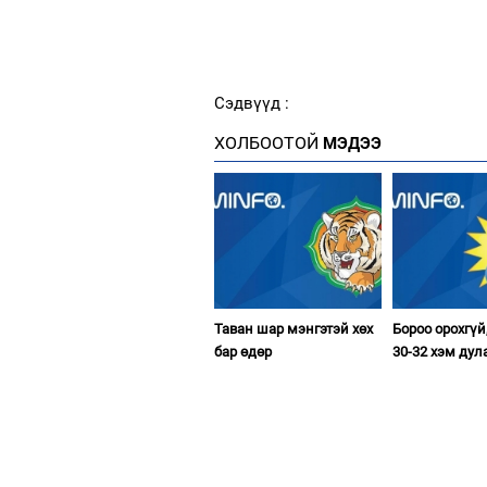
Сэдвүүд :
ХОЛБООТОЙ
МЭДЭЭ
Таван шар мэнгэтэй хөх
Бороо орохгүй
бар өдөр
30-32 хэм дул