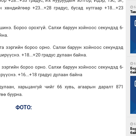
ор +28...+33 градус, Их нууруудын хотгор, Идэр, Тэс, Эг,
н хөндийгөөр +23...+28 градус, бусад нутгаар +18...+23
6
Тав
шинэ. Бороо орохгүй. Салхи баруун хойноос секундэд 6-
йна.
га зэргийн бороо орно. Салхи баруун хойноос секундэд
ирүүснэ. +18...+20 градус дулаан байна.
6
 зэргийн бороо орно. Салхи баруун хойноос секундэд 6-
Бо
ба
рүүснэ. +16...+18 градус дулаан байна
улаан, харьцангуй чийг 66 хувь, агаарын даралт 871
өө буурна.
ФОТО:
6
Бо
ба