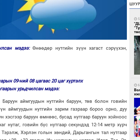
ШУУ
5
"Д
“Т
тө
иулсан мэдээ:
Өнөөдөр нутгийн зүүн хагаст сэрүүхэн,
сарын 09-ний 08 цагаас 20 цаг хүртэлх
6
агаарын урьдчилсан мэдээ:
Во
хэс
. Баруун аймгуудын нутгийн баруун, төв болон говийн
үүн аймгуудын нутгийн зарим газраар бороо орно, дуу
ун хэсгээр баруун өмнөөс, бусад нутгаар баруун хойноос
хаг нутаг, говийн бүс нутгаар секундэд 12-14 метр хүрч
, Тэрэлж, Хэрлэн голын хөндий, Дарьгангын тал нутгаар