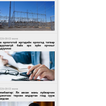
 өдрийн өмнө өмнө
ландын алдарт Boyzone хамтлагийн
шүүн Ronan Keating Монголд анх удаа
улна
026-08-03 өмнө
га орлоготой иргэдийн орлогод татвар
гдуулахгүй байх эрх зүйн орчныг
рдүүллээ
 өдрийн өмнө өмнө
ны эрчим хүчээр гэрэлтдэг үйлдвэр
026-08-03 өмнө
Нямбаатар: Ял авсан мань луйварчин
дэнэтээс төрсөн алдартан гээд сууж
агдсан