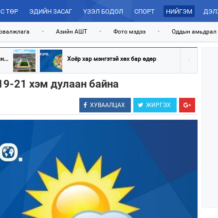
С ТӨР
ЭДИЙН ЗАСАГ
ҮЗЭЛ БОДОЛ
СПОРТ
НИЙГЭМ
ДЭЛ
рвалжлага
•
Азийн АШТ
•
Фото мэдээ
•
Оддын амьдрал
...
Хоёр хар мэнгэтэй хөх бар өдөр
 19-21 хэм дулаан байна
ХУВААЛЦАХ
ЖИРГЭХ