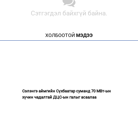
Сэтгэгдэл байхгүй байна.
ХОЛБООТОЙ
МЭДЭЭ
Сэлэнгэ аймгийн Сүхбаатар суманд 70 МВт-ын
хүчин чадалтай ДЦС-ын галыг асаалаа