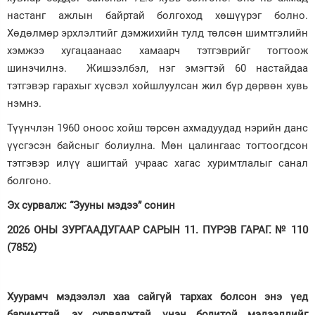
настанг ажлын байртай болгоход хөшүүрэг болно.
Хөдөлмөр эрхлэлтийг дэмжихийн тулд төлсөн шимтгэлийн
хэмжээ хугацаанаас хамаарч тэтгэврийг тогтоож
шинэчилнэ. Жишээлбэл, нэг эмэгтэй 60 настайдаа
тэтгэвэр гарахыг хүсвэл хойшлуулсан жил бүр дөрвөн хувь
нэмнэ.
Түүнчлэн 1960 оноос хойш төрсөн ахмадуудад нэрийн данс
үүсгэсэн байсныг болиулна. Мөн цалингаас тогтоогдсон
тэтгэвэр илүү ашигтай учраас хагас хуримтлалыг санал
болгоно.
Эх сурвалж: “Зууны мэдээ” сонин
2026 ОНЫ ЗУРГААДУГААР САРЫН 11. ПҮРЭВ ГАРАГ. № 110
(7852)
Хуурамч мэдээлэл хаа сайгүй тархах болсон энэ үед
баримттай, эх сурвалжтай, үнэн бодитой мэдээллийг