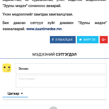
“Зууны мэдээ” сониноос аваарай.
Үнэн мэдээллийг хамтдаа хамгаалцгаая.
Бие даасан сэтгүүл зүйг дэмжин "Зууны мэдээ"
захиалаарай.
www.zuuniimedee.mn
ХУВААЛЦАХ
ЖИРГЭХ
МЭДЭЭНИЙ
СЭТГЭГДЭЛ
Цагаар