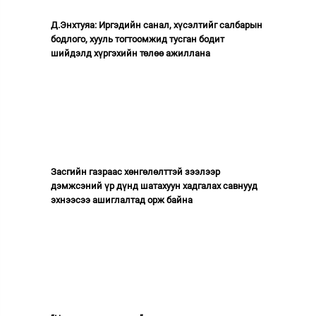
Д.Энхтуяа: Иргэдийн санал, хүсэлтийг салбарын
бодлого, хууль тогтоомжид тусган бодит
шийдэлд хүргэхийн төлөө ажиллана
Засгийн газраас хөнгөлөлттэй зээлээр
дэмжсэний үр дүнд шатахуун хадгалах савнууд
эхнээсээ ашиглалтад орж байна