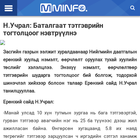
Эхлэл
Н.Учрал: Баталгаат тэтгэврийн
тогтолцоог нэвтрүүлнэ
Цаг агаар
Валют ханш
Засгийн газрын ээлжит хуралдаанаар Нийгмийн даатгалын
ерөнхий хуульд нэмэлт, өөрчлөлт оруулах тухай хуулийн
Улс төр
төслийг хэлэлцлээ. Энэхүү нэмэлт, өөрчлөлтөөр
Эдийн засаг
тэтгэврийн шударга тогтолцоог бий болгож, тодорхой
шинэчлэл хийхээр болсон талаар Ерөнхий сайд Н.Учрал
Үзэл бодол
танилцууллаа.
Спорт
Ерөнхий сайд Н.Учрал:
Нийгэм
-Манай улсад 10 хүн тутмын зургаа нь бага тэтгэвэртэй,
гурван тэтгэвэр авагчийн нэг нь 25 ба түүнээс дээш жил
Дэлхий
ажилласан байна. Өнгөрсөн хугацаанд 5.8 их наяд
төгрөгийг тэтгэвэр зарцуулсан ч иргэдийн сэтгэл ханамж
Энтертайнмэнт