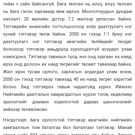
тийм ч сайн байсангүй. Бага төлсөн нь илүү, илүү төлсөн
Зурхай
нь бага гэсэн зарчмаар явж ирлээ. Монголчуудын дундаж
наслалт 20 жилийн дотор 7.2 жилээр уртассан байна.
Тэтгэврийн өнөөгийн тогтолцоогоор хоёр даатгуулагч нэг
хүний тэтгэвэр төлж байна. 2050 он гэхэд 1:1 буюу нэг
даатгуулагч нэг тэтгэвэр авагчийн төлбөрийг төлдөг
болохоор тэтгэвэр амьдралд хүрэлцдэггүй асуудал улам
нэмэгдэнэ. Тэтгэвэр тавихын тулд энэ онд зургаан их наяд,
ирэх онд долоон их наяд төгрөгийг төсөвт тавихаар байна.
Жил ирэх тусам орлого, зарлагын алдагдал улам өсөж,
2050 он гэхэд тэтгэвэр тавихад 40 их наяд төгрөг хэрэгтэй
болно. Бид тэтгэврээ тавьж чадахгүйд хүрнэ. Иймээс
Нийгмийн даатгалын хамрагдалтын хүрээг тэлж, хөдөлмөр
эрхлэлтийг дэмжих зорилготой дараах шинэчлэлийг
хийхээр төлөвлөсөн.
Нэгдүгээрт, бага орлоготой тэтгэвэр авагчийн нийгмийн
хамгааллын том баталгаа бол баталгаат тэтгэвэр. Манай