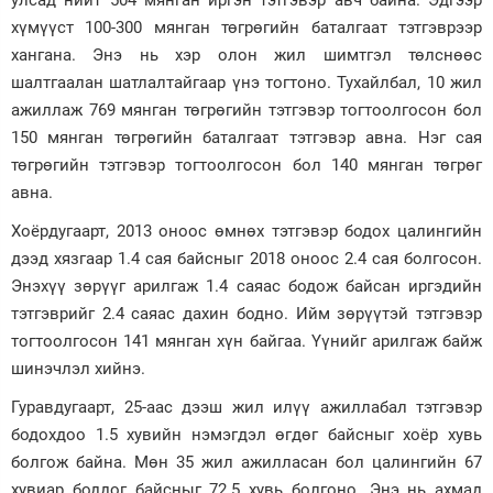
улсад нийт 504 мянган иргэн тэтгэвэр авч байна. Эдгээр
хүмүүст 100-300 мянган төгрөгийн баталгаат тэтгэврээр
хангана. Энэ нь хэр олон жил шимтгэл төлснөөс
шалтгаалан шатлалтайгаар үнэ тогтоно. Тухайлбал, 10 жил
ажиллаж 769 мянган төгрөгийн тэтгэвэр тогтоолгосон бол
150 мянган төгрөгийн баталгаат тэтгэвэр авна. Нэг сая
төгрөгийн тэтгэвэр тогтоолгосон бол 140 мянган төгрөг
авна.
Хоёрдугаарт, 2013 оноос өмнөх тэтгэвэр бодох цалингийн
дээд хязгаар 1.4 сая байсныг 2018 оноос 2.4 сая болгосон.
Энэхүү зөрүүг арилгаж 1.4 саяас бодож байсан иргэдийн
тэтгэврийг 2.4 саяас дахин бодно. Ийм зөрүүтэй тэтгэвэр
тогтоолгосон 141 мянган хүн байгаа. Үүнийг арилгаж байж
шинэчлэл хийнэ.
Гуравдугаарт, 25-аас дээш жил илүү ажиллабал тэтгэвэр
бодохдоо 1.5 хувийн нэмэгдэл өгдөг байсныг хоёр хувь
болгож байна. Мөн 35 жил ажилласан бол цалингийн 67
хувиар боддог байсныг 72.5 хувь болгоно. Энэ нь ахмад