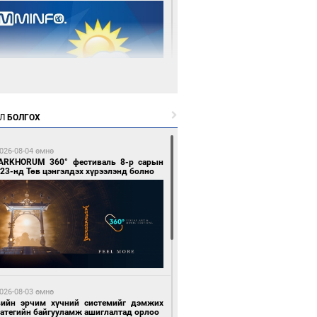
3 цагийн өмнө өмнө
Л
БОЛГОХ
цтой зөрчил гаргасан автобусны
лоочийг ажлаас нь чөлөөлжээ
026-08-04 өмнө
ARKHORUM 360° фестиваль 8-р сарын
23-нд Төв цэнгэлдэх хүрээлэнд болно
 өдрийн өмнө өмнө
гтуугаар тээврийн хэрэгсэл жолоодсон
зөрчил бүртгэгдлээ
026-08-03 өмнө
вийн эрчим хүчний системийг дэмжих
ратегийн байгууламж ашиглалтад орлоо