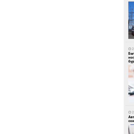
1
Ир
ги
ду
2
Ба
но
бү
1
Нар
2
Ав
со