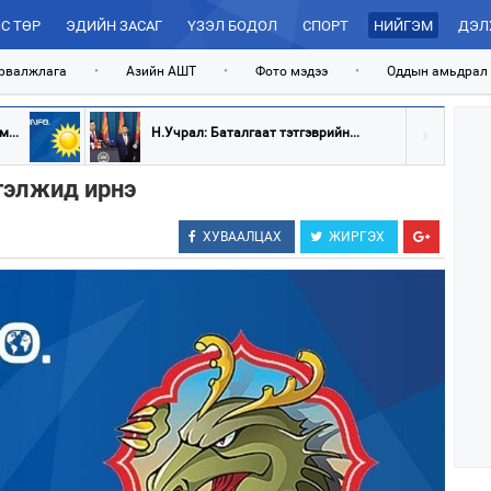
С ТӨР
ЭДИЙН ЗАСАГ
ҮЗЭЛ БОДОЛ
СПОРТ
НИЙГЭМ
ДЭЛ
рвалжлага
•
Азийн АШТ
•
Фото мэдээ
•
Оддын амьдрал
...
Н.Учрал: Баталгаат тэтгэврийн...
гэлжид ирнэ
ХУВААЛЦАХ
ЖИРГЭХ