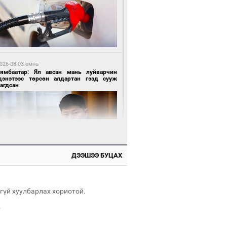
 өдрийн өмнө өмнө
нгол Улсын волейболын шигшээ баг
өөдөр Хятадын эсрэг тоглоно
026-08-03 өмнө
Нямбаатар: Ял авсан мань луйварчин
дэнэтээс төрсөн алдартан гээд сууж
агдсан
 өдрийн өмнө өмнө
өөдөр сондгой тоогоор төгссөн улсын
гаартай автомашинтай иргэдэд шатахуун
гоно
ДЭЭШЭЭ БУЦАХ
026-08-03 өмнө
өө бүтсэн түүхийг өгүүлэх 7 баримт
гүй хуулбарлах хориотой.
.