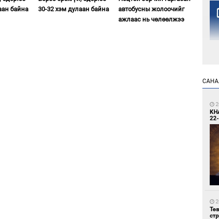
аан байна
30-32 хэм дулаан байна
автобусны жолоочийг
ажлаас нь чөлөөлжээ
2
САНА
Но
жо
2
KH
22-
1
Со
69 
2
Тө
ст