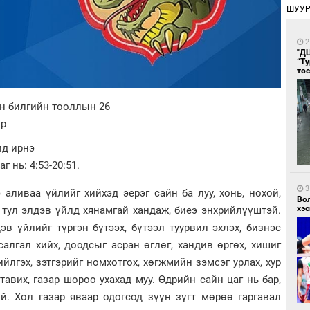
ШУУ
2
"Д
“Т
тө
ын билгийн тооллын 26
өр
ид ирнэ
г нь: 4:53-20:51.
3
 аливаа үйлийг хийхэд эерэг сайн ба луу, хонь, нохой,
Во
хэс
 тул элдэв үйлд хянамгай хандаж, биеэ энхрийлүүштэй.
в үйлийг түргэн бүтээх, бүтээл туурвил эхлэх, бизнэс
ясалгал хийх, доодсыг асран өглөг, хандив өргөх, хишиг
ийлгэх, зэтгэрийг номхотгох, хөгжмийн зэмсэг урлах, хур
тавих, газар шороо ухахад муу. Өдрийн сайн цаг нь бар,
лой. Хол газар яваар одогсод зүүн зүгт мөрөө гаргавал