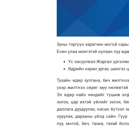
Зуны тэргүүн харагчин могой сар
Есөн улаа мэнгэтэй нулаан луу өд
Үс засуулвал:Жаргал үргэлж
Өдрийн наран ургах, шингэх ца
Тухайн өдөр хулгана, бич жилтнээ
үхэр жилтнээ сөрөг муу нөлөөтэй
Эл өдөр найз нөхдийг түшиж элдэ
эхлэх, цар ихтэй үйлийг эхлэх, б
даллага дуудуулах, насан бүтээл х
оруулах, дарханы үйлд сайн. Гүүр 
луу, могой, бич, тахиа, гахай бо