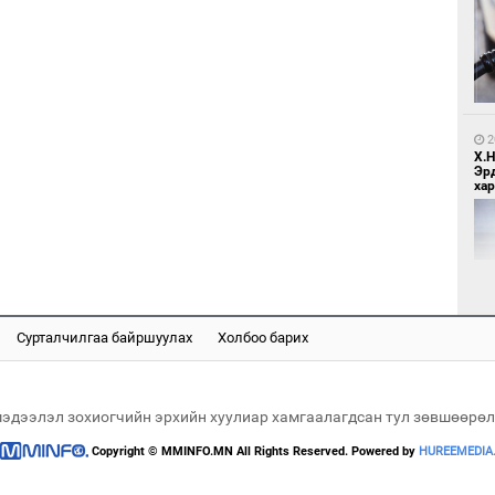
1
Мо
өн
2
Х.
Эр
хар
1
Өн
ду
ол
Сурталчилгаа байршуулах
Холбоо барих
2
Хөш
мэдээлэл зохиогчийн эрхийн хуулиар хамгаалагдсан тул зөвшөөрөл
Copyright © MMINFO.MN All Rights Reserved. Powered by
HUREEMEDIA