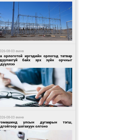
 өдрийн өмнө өмнө
ландын алдарт Boyzone хамтлагийн
шүүн Ronan Keating Монголд анх удаа
улна
026-08-03 өмнө
га орлоготой иргэдийн орлогод татвар
гдуулахгүй байх эрх зүйн орчныг
рдүүллээ
 өдрийн өмнө өмнө
ны эрчим хүчээр гэрэлтдэг үйлдвэр
026-08-03 өмнө
томашинд улсын дугаарын тэгш,
ндгойгоор шатахуун олгоно