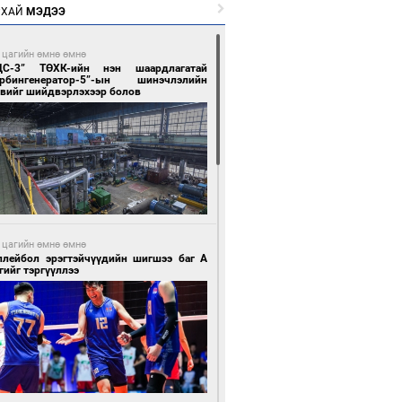
РХАЙ
МЭДЭЭ
 цагийн өмнө өмнө
ЦС-3” ТӨХК-ийн нэн шаардлагатай
урбингенератор-5”-ын шинэчлэлийн
свийг шийдвэрлэхээр болов
 цагийн өмнө өмнө
ллейбол эрэгтэйчүүдийн шигшээ баг А
гийг тэргүүллээ