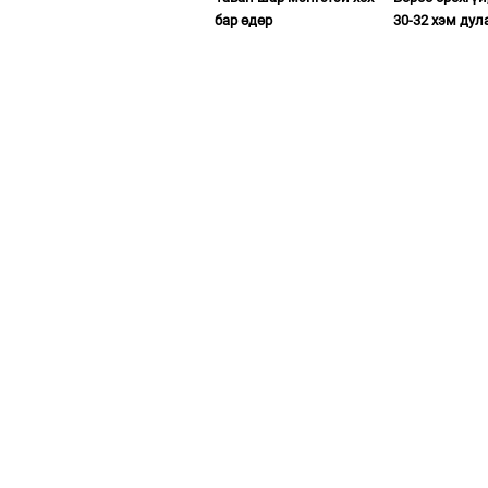
бар өдөр
30-32 хэм дул