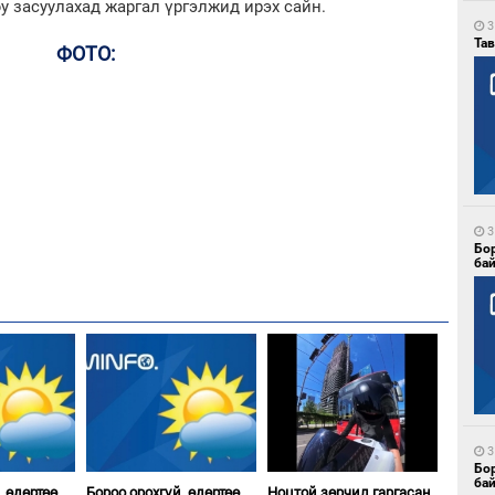
у засуулахад жаргал үргэлжид ирэх сайн.
3
Тав
ФОТО:
3
Бо
ба
3
Бо
ба
, өдөртөө
Бороо орохгүй, өдөртөө
Ноцтой зөрчил гаргасан