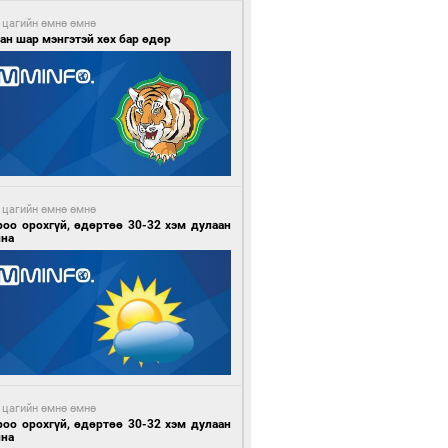
 цагийн өмнө өмнө
ан шар мэнгэтэй хөх бар өдөр
 цагийн өмнө өмнө
роо орохгүй, өдөртөө 30-32 хэм дулаан
йна
 цагийн өмнө өмнө
роо орохгүй, өдөртөө 30-32 хэм дулаан
йна