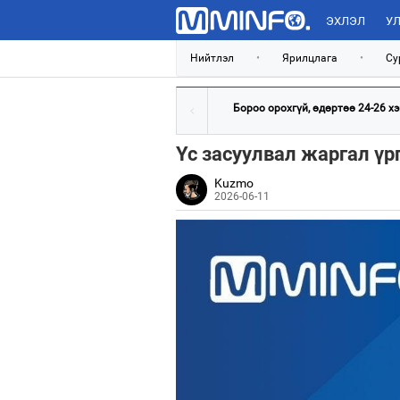
ЭХЛЭЛ
УЛ
Нийтлэл
•
Ярилцлага
•
Су
Бороо орохгүй, өдөртөө 24-26 хэм
Үс засуулвал жаргал үр
Kuzmo
2026-06-11