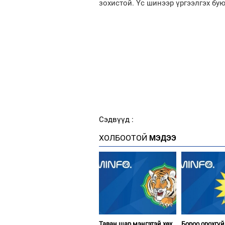
зохистой. Үс шинээр үргээлгэх бую
Сэдвүүд :
ХОЛБООТОЙ
МЭДЭЭ
Таван шар мэнгэтэй хөх
Бороо орохгүй