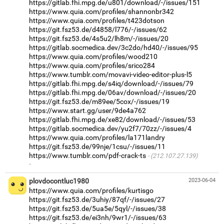
https://gitlab.fhi.mpg.de/u801/download/-/issues/151
https://www.quia.com/profiles/shannonbr342
https://www.quia.com/profiles/t423dotson
https://git.fsz53.de/d4858/l776/-/issues/62
https://git.fsz53.de/4s5u2/lh8m/-/issues/20
https://gitlab.socmedica.dev/3c2do/hd40/-/issues/95
https://www.quia.com/profiles/wood210
https://www.quia.com/profiles/srico284
https://www.tumblr.com/movavi-video-editor-plus-l5
https://gitlab.fhi.mpg.de/s4iq/download/-/issues/79
https://gitlab.fhi.mpg.de/06av/download/-/issues/20
https://git.fsz53.de/m89ee/5cox/-/issues/19
https://www.start.gg/user/9de4a762
https://gitlab.fhi.mpg.de/xe82/download/-/issues/53
https://gitlab.socmedica.dev/yu2f7/70zz/-/issues/4
https://www.quia.com/profiles/la171landry
https://git.fsz53.de/99nje/1csu/-/issues/11
https://www.tumblr.com/pdf-crack-ts
(212.107.27.139)
·
plovdocontluc1980
2023-06-04
https://www.quia.com/profiles/kurtisgo
https://git.fsz53.de/3uhiy/87qf/-/issues/27
https://git.fsz53.de/5ua5e/5qyl/-/issues/38
https://git.fsz53.de/ei3nh/9wr1/-/issues/63