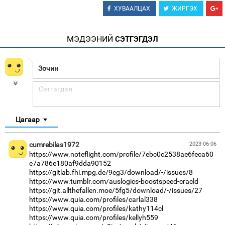
ХУВААЛЦАХ
ЖИРГЭХ
МЭДЭЭНИЙ
СЭТГЭГДЭЛ
Цагаар
cumrebilas1972
2023-06-06
https://www.noteflight.com/profile/7ebc0c2538ae6feca60
e7a786e180af9dda90152
https://gitlab.fhi.mpg.de/9eg3/download/-/issues/8
https://www.tumblr.com/auslogics-boostspeed-cracld
https://git.allthefallen.moe/5fg5/download/-/issues/27
https://www.quia.com/profiles/carlal338
https://www.quia.com/profiles/kathy114cl
https://www.quia.com/profiles/kellyh559