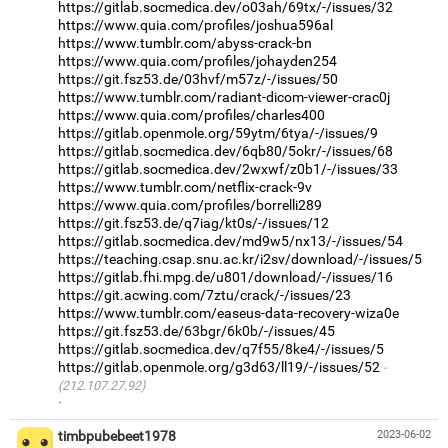
https://gitlab.socmedica.dev/o03ah/69tx/-/issues/32
https://www.quia.com/profiles/joshua596al
https://www.tumblr.com/abyss-crack-bn
https://www.quia.com/profiles/johayden254
https://git.fsz53.de/03hvf/m57z/-/issues/50
https://www.tumblr.com/radiant-dicom-viewer-crac0j
https://www.quia.com/profiles/charles400
https://gitlab.openmole.org/59ytm/6tya/-/issues/9
https://gitlab.socmedica.dev/6qb80/5okr/-/issues/68
https://gitlab.socmedica.dev/2wxwf/z0b1/-/issues/33
https://www.tumblr.com/netflix-crack-9v
https://www.quia.com/profiles/borrelli289
https://git.fsz53.de/q7iag/kt0s/-/issues/12
https://gitlab.socmedica.dev/md9w5/nx13/-/issues/54
https://teaching.csap.snu.ac.kr/i2sv/download/-/issues/5
https://gitlab.fhi.mpg.de/u801/download/-/issues/16
https://git.acwing.com/7ztu/crack/-/issues/23
https://www.tumblr.com/easeus-data-recovery-wiza0e
https://git.fsz53.de/63bgr/6k0b/-/issues/45
https://gitlab.socmedica.dev/q7f55/8ke4/-/issues/5
https://gitlab.openmole.org/g3d63/ll19/-/issues/52
(212.107.27.92)
·
timbpubebeet1978
2023-06-02