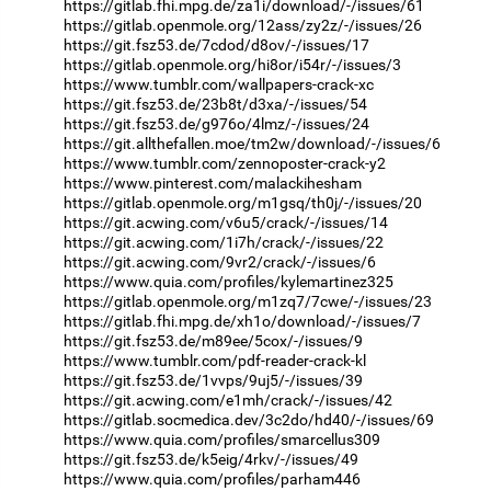
https://gitlab.fhi.mpg.de/za1i/download/-/issues/61
https://gitlab.openmole.org/12ass/zy2z/-/issues/26
https://git.fsz53.de/7cdod/d8ov/-/issues/17
https://gitlab.openmole.org/hi8or/i54r/-/issues/3
https://www.tumblr.com/wallpapers-crack-xc
https://git.fsz53.de/23b8t/d3xa/-/issues/54
https://git.fsz53.de/g976o/4lmz/-/issues/24
https://git.allthefallen.moe/tm2w/download/-/issues/6
https://www.tumblr.com/zennoposter-crack-y2
https://www.pinterest.com/malackihesham
https://gitlab.openmole.org/m1gsq/th0j/-/issues/20
https://git.acwing.com/v6u5/crack/-/issues/14
https://git.acwing.com/1i7h/crack/-/issues/22
https://git.acwing.com/9vr2/crack/-/issues/6
https://www.quia.com/profiles/kylemartinez325
https://gitlab.openmole.org/m1zq7/7cwe/-/issues/23
https://gitlab.fhi.mpg.de/xh1o/download/-/issues/7
https://git.fsz53.de/m89ee/5cox/-/issues/9
https://www.tumblr.com/pdf-reader-crack-kl
https://git.fsz53.de/1vvps/9uj5/-/issues/39
https://git.acwing.com/e1mh/crack/-/issues/42
https://gitlab.socmedica.dev/3c2do/hd40/-/issues/69
https://www.quia.com/profiles/smarcellus309
https://git.fsz53.de/k5eig/4rkv/-/issues/49
https://www.quia.com/profiles/parham446