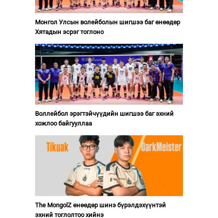
Монгол Улсын волейболын шигшээ баг өнөөдөр
Хятадын эсрэг тоглоно
Воллейбол эрэгтэйчүүдийн шигшээ баг эхний
хожлоо байгууллаа
The MongolZ өнөөдөр шинэ бүрэлдэхүүнтэй
эхний тоглолтоо хийнэ