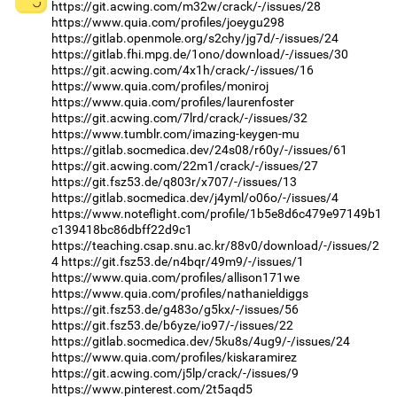
https://git.acwing.com/m32w/crack/-/issues/28
https://www.quia.com/profiles/joeygu298
https://gitlab.openmole.org/s2chy/jg7d/-/issues/24
https://gitlab.fhi.mpg.de/1ono/download/-/issues/30
https://git.acwing.com/4x1h/crack/-/issues/16
https://www.quia.com/profiles/moniroj
https://www.quia.com/profiles/laurenfoster
https://git.acwing.com/7lrd/crack/-/issues/32
https://www.tumblr.com/imazing-keygen-mu
https://gitlab.socmedica.dev/24s08/r60y/-/issues/61
https://git.acwing.com/22m1/crack/-/issues/27
https://git.fsz53.de/q803r/x707/-/issues/13
https://gitlab.socmedica.dev/j4yml/o06o/-/issues/4
https://www.noteflight.com/profile/1b5e8d6c479e97149b1
c139418bc86dbff22d9c1
https://teaching.csap.snu.ac.kr/88v0/download/-/issues/2
4
https://git.fsz53.de/n4bqr/49m9/-/issues/1
https://www.quia.com/profiles/allison171we
https://www.quia.com/profiles/nathanieldiggs
https://git.fsz53.de/g483o/g5kx/-/issues/56
https://git.fsz53.de/b6yze/io97/-/issues/22
https://gitlab.socmedica.dev/5ku8s/4ug9/-/issues/24
https://www.quia.com/profiles/kiskaramirez
https://git.acwing.com/j5lp/crack/-/issues/9
https://www.pinterest.com/2t5aqd5