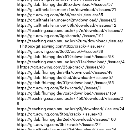
https://gitlab.fhi.mpg.de/d0tx/download/-/issues/57
https://git.allthefallen.moe/x1cr/download/-/issues/21
https://git.acwing.com/dn86/crack/-/issues/35
https://git.allthefallen.moe/c42m/download/-/issues/2
https://git.allthefallen.moe/l08h/download/-/issues/12
https://teaching.csap.snu.ac.kr/ip7n/download/-/issues/7
https://git.acwing.com/0goi/crack/-/issues/101
https://teaching.csap.snu.ac.kr/n2um/download/-/issues/
11
https://git.acwing.com/t8xx/crack/-/issues/7
https://git.acwing.com/0o02/crack/-/issues/38
https://gitlab.fhi.mpg.de/x519/download/-/issues/58
https://teaching.csap.snu.ac.kr/p31a/download/-/issues/4
0
https://git.acwing.com/25uj/crack/-/issues/40
https://gitlab.fhi.mpg.de/v4kr/download/-/issues/49
https://gitlab.fhi.mpg.de/r5ud/download/-/issues/57
https://gitlab.fhi.mpg.de/01jm/download/-/issues/55
https://git.acwing.com/5c1w/crack/-/issues/1
https://gitlab.fhi.mpg.de/7xab/download/-/issues/169
https://teaching.csap.snu.ac.kr/l4b0/download/-/issues/2
8
https://teaching.csap.snu.ac.kr/ry3j/download/-/issues/24
https://git.acwing.com/5tbq/crack/-/issues/43
https://gitlab.fhi.mpg.de/2edk/download/-/issues/100
https://git.acwing.com/3hif/crack/-/issues/22
https://git.allthefallen.moe/42zi/download/-/issues/24