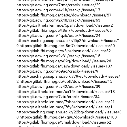
https://git.acwing.com/7rms/crack/-/issues/29
https://git.acwing.com/4x1h/crack/-/issues/17
https://gitlab.fhi.mpg.de/5a8g/download/-/issues/57
https://git.acwing.com/2k48/crack/-/issues/63
https://git.allthefallen.moe/5pa1/download/-/issues/21
https://gitlab.fhi.mpg.de/t8m7/download/-/issues/66
https://git.acwing.com/4qz6/crack/-/issues/24
https://teaching.csap.snu.ac.kr/i5p2/download/-/issues/1
9
https://gitlab.fhi.mpg.de/t8m7/download/-/issues/50
https://gitlab.fhi.mpg.de/w5jb/download/-/issues/52
https://git.acwing.com/9v31/crack/-/issues/15
https://gitlab.fhi.mpg.de/y89q/download/-/issues/26
https://gitlab.fhi.mpg.de/3ajh/download/-/issues/137
https://git.acwing.com/o9ao/crack/-/issues/9
https://teaching.csap.snu.ac.kr/79w8/download/-/issues/
2
https://gitlab.fhi.mpg.de/0btl/download/-/issues/15
https://git.acwing.com/uv42/crack/-/issues/39
https://git.allthefallen.moe/ux15/download/-/issues/18
https://git.acwing.com/7ztu/crack/-/issues/34
https://git.allthefallen.moe/7xho/download/-/issues/21
https://git.allthefallen.moe/76y3/download/-/issues/1
https://teaching.csap.snu.ac.kr/22bq/download/-/issues/3
0
https://gitlab.fhi.mpg.de/7g9u/download/-/issues/103
https://gitlab.fhi.mpg.de/3mal/download/-/issues/62