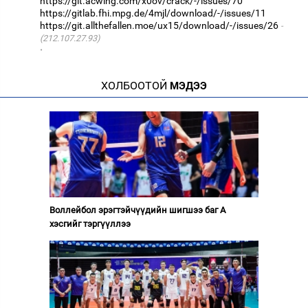
https://git.acwing.com/x0ov/crack/-/issues/70
https://gitlab.fhi.mpg.de/4mjl/download/-/issues/11
https://git.allthefallen.moe/ux15/download/-/issues/26
(212.107.27.93)
·
ХОЛБООТОЙ
МЭДЭЭ
Воллейбол эрэгтэйчүүдийн шигшээ баг А
хэсгийг тэргүүллээ