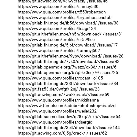
https://git.acwing.com/v3iw/crack/-/issues/46
https://www.quia.com/profiles/shmay530
https://www.quia.com/profiles/t553robertson
https://www.quia.com/profiles/bryanhassenstab
https://gitlab.fhi.mpg.de/ib56/download/-/issues/38
https://www.quia.com/profiles/lisagr134
https://git.allthefallen.moe/th5n/download/-/issues/31
https://www.quia.com/profiles/er599lee
https://gitlab.fhi.mpg.de/5jbf/download/-/issues/17
https://www.quia.com/profiles/tammyj502
https://git.allthefallen.moe/9ypv/download/-/issues/28
https://gitlab.fhi.mpg.de/7vk0/download/-/issues/43
https://gitlab.openmole.org/7wszx/ox3d/-/issues/6
https://gitlab.openmole.org/b7q5k/0cek/-/issues/25
https://www.quia.com/profiles/rocastillo105
https://gitlab.fhi.mpg.de/33tf/download/-/issues/84
https://git.fsz53.de/0wfgf/i2nj/-/issues/23
https://git.acwing.com/7wa8/crack/-/issues/59
https://www.quia.com/profiles/nikkihanna
https://www.tumblr.com/adobe-photoshop-crack-ci
https://www.quia.com/profiles/weiler232
https://gitlab.socmedica.dev/q28xq/7exh/-/issues/54
https://www.quia.com/profiles/dsergio
https://gitlab.fhi.mpg.de/3eit/download/-/issues/144
https://git.acwing.com/0j5g/crack/-/issues/62