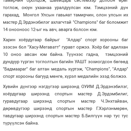
тамирчин оролцож, Швейцарь системээр долоон өрөг
тоглож, оюун ухаанаа уралдуулсан юм. Тэмцээний дүн
Зурхай
гарахад, Монгол Улсын гавьяат тамирчин, олон улсын их
мастер Д.Эрдэнэбилэг ахлагчтай "Champions" баг боломжит
14 онооноос 12-ыг нь авч, аварга болсон юм.
Харин хоёрдугаар байрыг "Алдар" спорт хорооны баг
эзэсэн бол "Хасу-Мегаватт" гуравт оржээ. Хоёр баг адилхан
10 оноо авсан юм байна. Түүнээс гадна, тэмцээний
дундуур түргэн тоглолтын багийн УАШТ зохиогдсон бөгөөд
"Бадмаараг" баг алтан медаль хүртэж, "Champions", "Алдар"
спорт хорооны багууд мөнгө, хүрэл медалийн эзэд болжээ.
Хувийн дүнгээр нэгдүгээр ширээнд ОУИМ Д.Эрдэнэбилэг,
хоёрдугаар ширээнд спортын мастер Д.Эрдэмбилиг,
гуравдугаар ширээнд спортын мастер Ч.Энхтайван,
дөрөвдүгээр ширээнд спортын мастер Г.Хэрлэнмөрөн,
тавдугаар ширээнд спортын мастер Б.Билгүүн нар тус тус
түрүүлсэн байна.