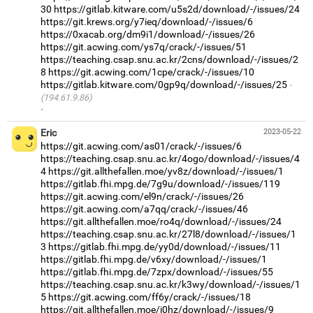
30
https://gitlab.kitware.com/u5s2d/download/-/issues/24
https://git.krews.org/y7ieq/download/-/issues/6
https://0xacab.org/dm9i1/download/-/issues/26
https://git.acwing.com/ys7q/crack/-/issues/51
https://teaching.csap.snu.ac.kr/2cns/download/-/issues/2
8
https://git.acwing.com/1cpe/crack/-/issues/10
https://gitlab.kitware.com/0gp9q/download/-/issues/25
(194.61.9.86)
·
Eric
2023-05-22
https://git.acwing.com/as01/crack/-/issues/6
https://teaching.csap.snu.ac.kr/4ogo/download/-/issues/4
4
https://git.allthefallen.moe/yv8z/download/-/issues/1
https://gitlab.fhi.mpg.de/7g9u/download/-/issues/119
https://git.acwing.com/el9n/crack/-/issues/26
https://git.acwing.com/a7qq/crack/-/issues/46
https://git.allthefallen.moe/ro4q/download/-/issues/24
https://teaching.csap.snu.ac.kr/27l8/download/-/issues/1
3
https://gitlab.fhi.mpg.de/yy0d/download/-/issues/11
https://gitlab.fhi.mpg.de/v6xy/download/-/issues/1
https://gitlab.fhi.mpg.de/7zpx/download/-/issues/55
https://teaching.csap.snu.ac.kr/k3wy/download/-/issues/1
5
https://git.acwing.com/ff6y/crack/-/issues/18
https://git.allthefallen.moe/i0hz/download/-/issues/9