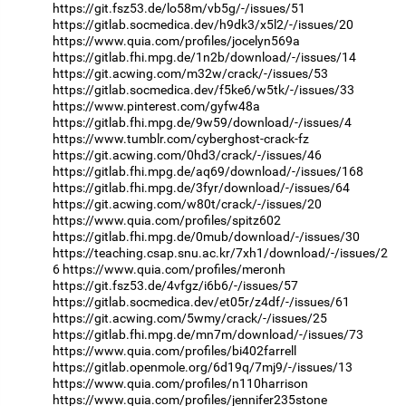
https://git.fsz53.de/lo58m/vb5g/-/issues/51
https://gitlab.socmedica.dev/h9dk3/x5l2/-/issues/20
https://www.quia.com/profiles/jocelyn569a
https://gitlab.fhi.mpg.de/1n2b/download/-/issues/14
https://git.acwing.com/m32w/crack/-/issues/53
https://gitlab.socmedica.dev/f5ke6/w5tk/-/issues/33
https://www.pinterest.com/gyfw48a
https://gitlab.fhi.mpg.de/9w59/download/-/issues/4
https://www.tumblr.com/cyberghost-crack-fz
https://git.acwing.com/0hd3/crack/-/issues/46
https://gitlab.fhi.mpg.de/aq69/download/-/issues/168
https://gitlab.fhi.mpg.de/3fyr/download/-/issues/64
https://git.acwing.com/w80t/crack/-/issues/20
https://www.quia.com/profiles/spitz602
https://gitlab.fhi.mpg.de/0mub/download/-/issues/30
https://teaching.csap.snu.ac.kr/7xh1/download/-/issues/2
6
https://www.quia.com/profiles/meronh
https://git.fsz53.de/4vfgz/i6b6/-/issues/57
https://gitlab.socmedica.dev/et05r/z4df/-/issues/61
https://git.acwing.com/5wmy/crack/-/issues/25
https://gitlab.fhi.mpg.de/mn7m/download/-/issues/73
https://www.quia.com/profiles/bi402farrell
https://gitlab.openmole.org/6d19q/7mj9/-/issues/13
https://www.quia.com/profiles/n110harrison
https://www.quia.com/profiles/jennifer235stone