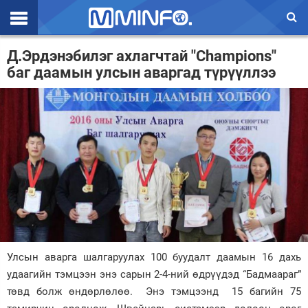
Эхлэл
Д.Эрдэнэбилэг ахлагчтай "Champions"
баг даамын улсын аваргад түрүүллээ
Цаг агаар
Валют ханш
Улс төр
Эдийн засаг
Үзэл бодол
Спорт
Нийгэм
Улсын аварга шалгаруулах 100 буудалт даамын 16 дахь
Дэлхий
удаагийн тэмцээн энэ сарын 2-4-ний өдрүүдэд “Бадмаараг”
төвд болж өндөрлөлөө. Энэ тэмцээнд 15 багийн 75
Энтертайнмэнт