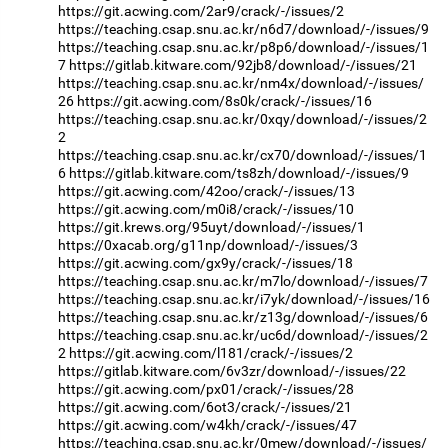
https://git.acwing.com/2ar9/crack/-/issues/2
https://teaching.csap.snu.ac.kr/n6d7/download/-/issues/9
https://teaching.csap.snu.ac.kr/p8p6/download/-/issues/1
7
https://gitlab.kitware.com/92jb8/download/-/issues/21
https://teaching.csap.snu.ac.kr/nm4x/download/-/issues/
26
https://git.acwing.com/8s0k/crack/-/issues/16
https://teaching.csap.snu.ac.kr/0xqy/download/-/issues/2
2
https://teaching.csap.snu.ac.kr/cx70/download/-/issues/1
6
https://gitlab.kitware.com/ts8zh/download/-/issues/9
https://git.acwing.com/42oo/crack/-/issues/13
https://git.acwing.com/m0i8/crack/-/issues/10
https://git.krews.org/95uyt/download/-/issues/1
https://0xacab.org/g11np/download/-/issues/3
https://git.acwing.com/gx9y/crack/-/issues/18
https://teaching.csap.snu.ac.kr/m7lo/download/-/issues/7
https://teaching.csap.snu.ac.kr/i7yk/download/-/issues/16
https://teaching.csap.snu.ac.kr/z13g/download/-/issues/6
https://teaching.csap.snu.ac.kr/uc6d/download/-/issues/2
2
https://git.acwing.com/l181/crack/-/issues/2
https://gitlab.kitware.com/6v3zr/download/-/issues/22
https://git.acwing.com/px01/crack/-/issues/28
https://git.acwing.com/6ot3/crack/-/issues/21
https://git.acwing.com/w4kh/crack/-/issues/47
https://teaching.csap.snu.ac.kr/0mew/download/-/issues/