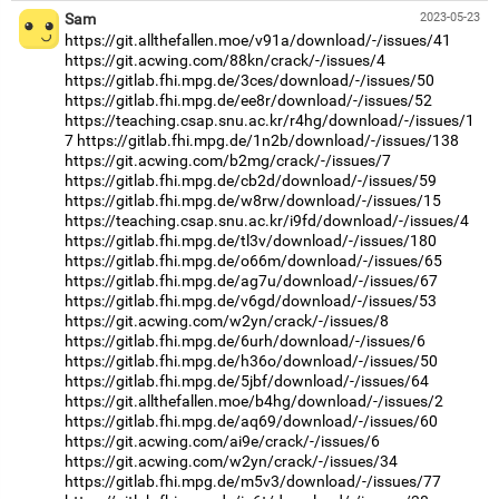
Sam
2023-05-23
https://git.allthefallen.moe/v91a/download/-/issues/41
https://git.acwing.com/88kn/crack/-/issues/4
https://gitlab.fhi.mpg.de/3ces/download/-/issues/50
https://gitlab.fhi.mpg.de/ee8r/download/-/issues/52
https://teaching.csap.snu.ac.kr/r4hg/download/-/issues/1
7
https://gitlab.fhi.mpg.de/1n2b/download/-/issues/138
https://git.acwing.com/b2mg/crack/-/issues/7
https://gitlab.fhi.mpg.de/cb2d/download/-/issues/59
https://gitlab.fhi.mpg.de/w8rw/download/-/issues/15
https://teaching.csap.snu.ac.kr/i9fd/download/-/issues/4
https://gitlab.fhi.mpg.de/tl3v/download/-/issues/180
https://gitlab.fhi.mpg.de/o66m/download/-/issues/65
https://gitlab.fhi.mpg.de/ag7u/download/-/issues/67
https://gitlab.fhi.mpg.de/v6gd/download/-/issues/53
https://git.acwing.com/w2yn/crack/-/issues/8
https://gitlab.fhi.mpg.de/6urh/download/-/issues/6
https://gitlab.fhi.mpg.de/h36o/download/-/issues/50
https://gitlab.fhi.mpg.de/5jbf/download/-/issues/64
https://git.allthefallen.moe/b4hg/download/-/issues/2
https://gitlab.fhi.mpg.de/aq69/download/-/issues/60
https://git.acwing.com/ai9e/crack/-/issues/6
https://git.acwing.com/w2yn/crack/-/issues/34
https://gitlab.fhi.mpg.de/m5v3/download/-/issues/77