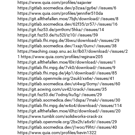
https://www.quia.com/profiles/sajavier
https://gitlab.socmedica.dev/p3zaa/gy6e/-/issues/6
https://www.quia.com/profiles/jennifer510da
https://git.allthefallen.moe/7bjh/download/-/issues/8
https://gitlab.socmedica.dev/62f35/zr57/-/issues/16
https://git.fsz53.de/pm9cm/5hka/-/issues/14
https://git.fsz53.de/tu52l/iz10/-/issues/59
https://gitlab.fhi.mpg.de/3bwu/download/-/issues/29
https://gitlab.socmedica.dev/1xajr/0unv/-/issues/38
https://teaching.csap.snu.ac.kr/lb07/download/-/issues/2
1
https://www.quia.com/profiles/reginaw205
https://git.allthefallen.moe/l0ir/download/-/issues/1
https://gitlab.fhi.mpg.de/7vk0/download/-/issues/9
https://gitlab.fhi.mpg.de/j4p1/download/-/issues/85
https://gitlab.openmole.org/2sukl/xs6e/-/issues/41
https://gitlab.socmedica.dev/ut4wg/0cmy/-/issues/60
https://git.acwing.com/uv42/crack/-/issues/35
https://git.fsz53.de/7odnq/ku5g/-/issues/29
https://gitlab.socmedica.dev/1dspa/7mak/-/issues/30
https://gitlab.fhi.mpg.de/w4o4/download/-/issues/114
https://git.allthefallen.moe/i0hz/download/-/issues/20
https://www.tumblr.com/solidworks-crack-zx
https://gitlab.openmole.org/2bx2h/a6x9/-/issues/29
https://gitlab.socmedica.dev/j1woc/f9ht/-/issues/40
https://www.quia.com/profiles/kevin1322