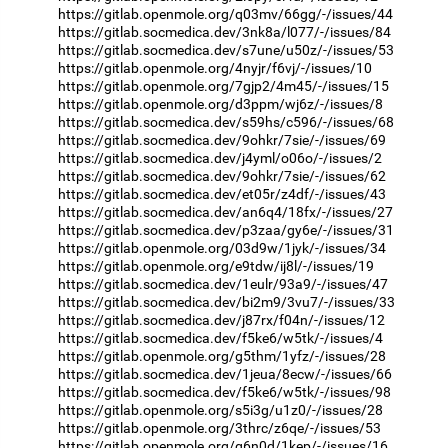
https://gitlab.openmole.org/q03mv/66gg/-/issues/44
https://gitlab.socmedica.dev/3nk8a/l077/-/issues/84
https://gitlab.socmedica.dev/s7une/u50z/-/issues/53
https://gitlab.openmole.org/4nyjr/f6vj/-/issues/10
https://gitlab.openmole.org/7gjp2/4m45/-/issues/15
https://gitlab.openmole.org/d3ppm/wj6z/-/issues/8
https://gitlab.socmedica.dev/s59hs/c596/-/issues/68
https://gitlab.socmedica.dev/9ohkr/7sie/-/issues/69
https://gitlab.socmedica.dev/j4yml/o06o/-/issues/2
https://gitlab.socmedica.dev/9ohkr/7sie/-/issues/62
https://gitlab.socmedica.dev/et05r/z4df/-/issues/43
https://gitlab.socmedica.dev/an6q4/18fx/-/issues/27
https://gitlab.socmedica.dev/p3zaa/gy6e/-/issues/31
https://gitlab.openmole.org/03d9w/1jyk/-/issues/34
https://gitlab.openmole.org/e9tdw/ij8l/-/issues/19
https://gitlab.socmedica.dev/1eulr/93a9/-/issues/47
https://gitlab.socmedica.dev/bi2m9/3vu7/-/issues/33
https://gitlab.socmedica.dev/j87rx/f04n/-/issues/12
https://gitlab.socmedica.dev/f5ke6/w5tk/-/issues/4
https://gitlab.openmole.org/g5thm/1yfz/-/issues/28
https://gitlab.socmedica.dev/1jeua/8ecw/-/issues/66
https://gitlab.socmedica.dev/f5ke6/w5tk/-/issues/98
https://gitlab.openmole.org/s5i3g/u1z0/-/issues/28
https://gitlab.openmole.org/3thrc/z6qe/-/issues/53
https://gitlab.openmole.org/g6n0d/1kep/-/issues/16