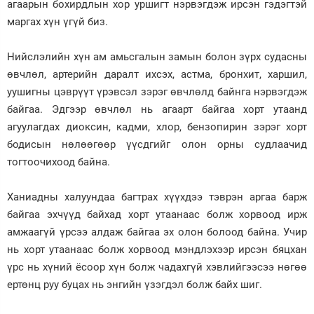
агаарын бохирдлын хор уршигт нэрвэгдэж ирсэн гэдэгтэй
маргах хүн үгүй биз.
Нийслэлийн хүн ам амьсгалын замын болон зүрх судасны
өвчлөл, артерийн даралт ихсэх, астма, бронхит, харшил,
уушигны цэврүүт үрэвсэл зэрэг өвчлөлд байнга нэрвэгдэж
байгаа. Эдгээр өвчлөл нь агаарт байгаа хорт утаанд
агуулагдах диоксин, кадми, хлор, бензопирин зэрэг хорт
бодисын нөлөөгөөр үүсдгийг олон орны судлаачид
тогтоочихоод байна.
Ханиадны халуундаа багтрах хүүхдээ тэврэн аргаа барж
байгаа эхчүүд байхад хорт утаанаас болж хорвоод ирж
амжаагүй үрсээ алдаж байгаа эх олон болоод байна. Учир
нь хорт утаанаас болж хорвоод мэндлэхээр ирсэн бяцхан
үрс нь хүний ёсоор хүн болж чадахгүй хэвлийгээсээ нөгөө
ертөнц руу буцах нь энгийн үзэгдэл болж байх шиг.