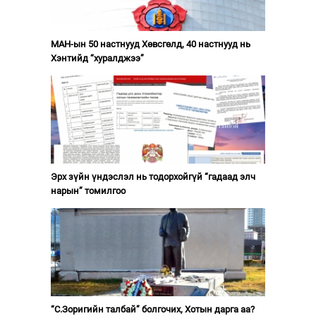
МАН-ын 50 настнууд Хөвсгөлд, 40 настнууд нь
Хэнтийд “хуралджээ”
Эрх зүйн үндэслэл нь тодорхойгүй “гадаад элч
нарын” томилгоо
“С.Зоригийн талбай” болгочих, Хотын дарга аа?