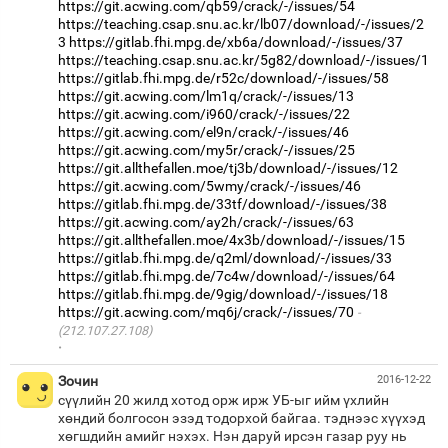
https://git.acwing.com/qb59/crack/-/issues/54
https://teaching.csap.snu.ac.kr/lb07/download/-/issues/2
3
https://gitlab.fhi.mpg.de/xb6a/download/-/issues/37
https://teaching.csap.snu.ac.kr/5g82/download/-/issues/1
https://gitlab.fhi.mpg.de/r52c/download/-/issues/58
https://git.acwing.com/lm1q/crack/-/issues/13
https://git.acwing.com/i960/crack/-/issues/22
https://git.acwing.com/el9n/crack/-/issues/46
https://git.acwing.com/my5r/crack/-/issues/25
https://git.allthefallen.moe/tj3b/download/-/issues/12
https://git.acwing.com/5wmy/crack/-/issues/46
https://gitlab.fhi.mpg.de/33tf/download/-/issues/38
https://git.acwing.com/ay2h/crack/-/issues/63
https://git.allthefallen.moe/4x3b/download/-/issues/15
https://gitlab.fhi.mpg.de/q2ml/download/-/issues/33
https://gitlab.fhi.mpg.de/7c4w/download/-/issues/64
https://gitlab.fhi.mpg.de/9gig/download/-/issues/18
https://git.acwing.com/mq6j/crack/-/issues/70
(212.107.27.108)
·
Зочин
2016-12-22
сүүлийн 20 жилд хотод орж ирж УБ-ыг ийм үхлийн
хөндий болгосон эзэд тодорхой байгаа. тэднээс хүүхэд
хөгшдийн амийг нэхэх. Нэн даруй ирсэн газар руу нь