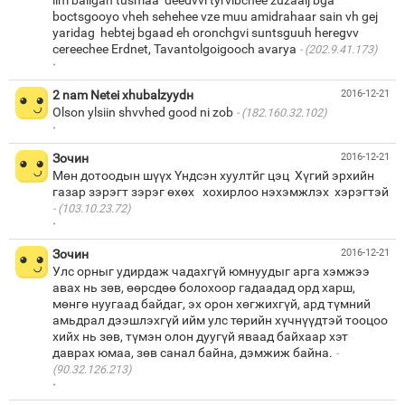
boctsgooyo vheh sehehee vze muu amidrahaar sain vh gej
yaridag hebtej bgaad eh oronchgvi suntsguuh heregvv
cereechee Erdnet, Tavantolgoigooch avarya
(202.9.41.173)
·
2 nam Netei xhubalzyydн
2016-12-21
Olson ylsiin shvvhed good ni zob
(182.160.32.102)
·
Зочин
2016-12-21
Мөн дотоодын шүүх Үндсэн хуултйг цэц Хүгий эрхийн
(103.10.23.72)
·
Зочин
2016-12-21
Улс орныг удирдаж чадахгүй юмнуудыг арга хэмжээ
авах нь зөв, өөрсдөө болохоор гадаадад орд харш,
мөнгө нуугаад байдаг, эх орон хөгжихгүй, ард түмний
амьдрал дээшлэхгүй ийм улс төрийн хүчнүүдтэй тооцоо
хийх нь зөв, түмэн олон дуугүй яваад байхаар хэт
даврах юмаа, зөв санал байна, дэмжиж байна.
(90.32.126.213)
·