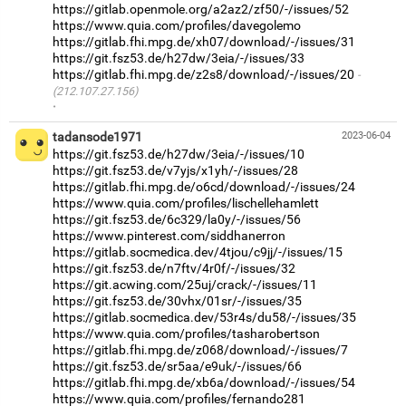
https://gitlab.openmole.org/a2az2/zf50/-/issues/52
https://www.quia.com/profiles/davegolemo
https://gitlab.fhi.mpg.de/xh07/download/-/issues/31
https://git.fsz53.de/h27dw/3eia/-/issues/33
https://gitlab.fhi.mpg.de/z2s8/download/-/issues/20
(212.107.27.156)
·
tadansode1971
2023-06-04
https://git.fsz53.de/h27dw/3eia/-/issues/10
https://git.fsz53.de/v7yjs/x1yh/-/issues/28
https://gitlab.fhi.mpg.de/o6cd/download/-/issues/24
https://www.quia.com/profiles/lischellehamlett
https://git.fsz53.de/6c329/la0y/-/issues/56
https://www.pinterest.com/siddhanerron
https://gitlab.socmedica.dev/4tjou/c9jj/-/issues/15
https://git.fsz53.de/n7ftv/4r0f/-/issues/32
https://git.acwing.com/25uj/crack/-/issues/11
https://git.fsz53.de/30vhx/01sr/-/issues/35
https://gitlab.socmedica.dev/53r4s/du58/-/issues/35
https://www.quia.com/profiles/tasharobertson
https://gitlab.fhi.mpg.de/z068/download/-/issues/7
https://git.fsz53.de/sr5aa/e9uk/-/issues/66
https://gitlab.fhi.mpg.de/xb6a/download/-/issues/54
https://www.quia.com/profiles/fernando281