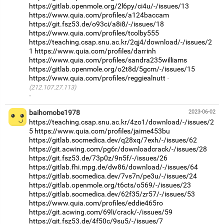
https://gitlab.openmole.org/2l6py/ci4u/-/issues/13
https://www.quia.com/profiles/a124baccam
https://git.fsz53.de/o93ci/a8i8/-/issues/18
https://www.quia.com/profiles/tcolby555
https://teaching.csap.snu.ac.kr/2qj4/download/-/issues/2
1
https://www.quia.com/profiles/darrinh
https://www.quia.com/profiles/sandra235williams
https://gitlab.openmole.org/o2t8d/5gcm/-/issues/15
https://www.quia.com/profiles/reggiealnutt
(212.107.27.113)
·
baihomobe1978
2023-06-02
https://teaching.csap.snu.ac.kr/4zo1/download/-/issues/2
5
https://www.quia.com/profiles/jaime453bu
https://gitlab.socmedica.dev/q28xq/7exh/-/issues/62
https://git.acwing.com/pg6r/downloadcrack/-/issues/28
https://git.fsz53.de/73p0z/9n5f/-/issues/26
https://gitlab.fhi.mpg.de/dw86/download/-/issues/64
https://gitlab.socmedica.dev/7vs7n/pe3u/-/issues/24
https://gitlab.openmole.org/t6cts/o569/-/issues/23
https://gitlab.socmedica.dev/62f35/zr57/-/issues/53
https://www.quia.com/profiles/eddie465ro
https://git.acwing.com/69li/crack/-/issues/59
https://git.fsz53.de/4f50c/9su5/-/issues/7