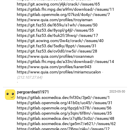
https://git.acwing.com/j4jk/crack/-/issues/65
https://gitlab.fhi.mpg.de/a9fm/download/-/issues/11
https://gitlab.openmole.org/07kzd/4o4y/-/issues/7
https://www.quia.com/profiles/troyisman
https://git.fsz53.de/l659u/s1wh/-/issues/50
https://git.fsz53.de/8yopl/g4jl/-/issues/55
https://git.fsz53.de/6uk2f/3hwq/-/issues/17
https://git.acwing.com/0w4z/crack/-/issues/40
https://git.fsz53.de/5sdky/8ppt/-/issues/31
https://git.fsz53.de/cv0d0/nw5i/-/issues/28
https://www.quia.com/profiles/roxanneun
https://gitlab.fhi.mpg.de/a33n/download/-/issues/14
https://www.quia.com/profiles/karen943
https://www.quia.com/profiles/miriamcucalon
(212.107.27.64)
·
pergcardeati1971
2023-05-30
https://gitlab.socmedica.dev/hf30x/3je0/-/issues/1
https://gitlab.openmole.org/41b0z/uc45/-/issues/31
https://gitlab.openmole.org/6pzjd/n378/-/issues/56
https://gitlab.openmole.org/y3qin/6f8m/-/issues/35
https://gitlab.socmedica.dev/z7q8b/3c0z/-/issues/48
https://gitlab.socmedica.dev/ge5m7/e621/-/issues/62
https://gitlab.openmole.org/2l6py/ci4u/-/issues/12