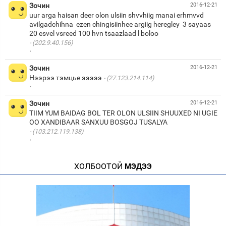
Зочин
2016-12-21
uur arga haisan deer olon ulsiin shvvhiig manai erhmvvd
avilgadchihna ezen chingisiinhee argiig heregley 3 sayaas
(202.9.40.156)
·
Зочин
2016-12-21
Нээрээ тэмцье эээээ
(27.123.214.114)
·
Зочин
2016-12-21
TIIM YUM BAIDAG BOL TER OLON ULSIIN SHUUXED NI UGIE
(103.212.119.138)
·
ХОЛБООТОЙ
МЭДЭЭ