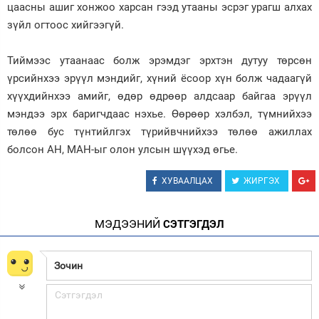
цаасны ашиг хонжоо харсан гээд утааны эсрэг урагш алхах
зүйл огтоос хийгээгүй.
Тиймээс утаанаас болж эрэмдэг эрхтэн дутуу төрсөн
үрсийнхээ эрүүл мэндийг, хүний ёсоор хүн болж чадаагүй
хүүхдийнхээ амийг, өдөр өдрөөр алдсаар байгаа эрүүл
мэндээ эрх баригчдаас нэхье. Өөрөөр хэлбэл, түмнийхээ
төлөө бус түнтийлгэх түрийвчнийхээ төлөө ажиллах
болсон АН, МАН-ыг олон улсын шүүхэд өгье.
ХУВААЛЦАХ
ЖИРГЭХ
МЭДЭЭНИЙ
СЭТГЭГДЭЛ