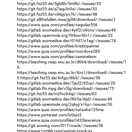
https://git.fsz53.de/5gb8h/5m9b/-/issues/53
https://git.fsz53.de/q7iag/kt0s/-/issues/33
https://git.fsz53.de/vd4pj/yc7k/-/issues/48
https://git.allthefallen.moe/jg98/download/-/issues/1
https://www.quia.com/profiles/naguilar556
https://gitlab.socmedica.dev/4ytf2/o9cm/-/issues/49
https://gitlab.openmole.org/f99ox/6fc1/-/issues/33
https://gitlab.socmedica.dev/01fd7/n1eg/-/issues/74
https://www.quia.com/profiles/kristinpalmer
https://www.quia.com/profiles/ncordova285
https://www.quia.com/profiles/caminelson
https://teaching.csap.snu.ac.kr/d664/download/-/issues/1
6
https://teaching.csap.snu.ac.kr/4zo1/download/-/issues/1
0
https://git.fsz53.de/4vfgz/i6b6/-/issues/38
https://gitlab.socmedica.dev/7ja32/92vp/-/issues/20
https://gitlab.fhi.mpg.de/v3lg/download/-/issues/73
https://git.fsz53.de/m2fxi/k4qi/-/issues/63
https://gitlab.socmedica.dev/l6k5a/i6jd/-/issues/49
https://gitlab.openmole.org/2qkyj/x1kp/-/issues/36
https://www.quia.com/profiles/natasha125ma
https://www.pinterest.com/lv0iwt2
https://www.quia.com/profiles/t433lawrence
https://git.acwing.com/l317/crack/-/issues/38
https://www.tumblr.com/winrar-crack-xx