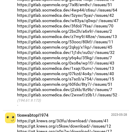
https://gitlab.openmole.org/7ixl8/em8v/-/issues/51
https://gitlab.socmedica.dev/4wp44/c6su/-/issues/64
https://gitlab.socmedica.dev/5zysv/5yai/-/issues/42
https://gitlab.socmedica.dev/w83ya/q0wp/-/issues/47
https://gitlab.socmedica.dev/3fdol/7fsa/-/issues/70
https://gitlab.openmole.org/2bx2h/a6x9/-/issues/2
https://gitlab.socmedica.dev/z7my9/48ze/-/issues/13
https://gitlab.openmole.org/53ooc/80kf/-/issues/11
https://gitlab.openmole.org/2qkyj/x1kp/-/issues/45
https://gitlab.socmedica.dev/1j1dv/xu0z/-/issues/32
https://gitlab.openmole.org/y6q4u/35kg/-/issues/7
https://gitlab.openmole.org/0xo8e/wp1f/-/issues/43
https://gitlab.socmedica.dev/1xajr/0unv/-/issues/13
https://gitlab.openmole.org/07kzd/4o4y/-/issues/40
https://gitlab.openmole.org/s7sc0/a754/-/issues/15
https://gitlab.openmole.org/60fdx/8ty7/-/issues/51
https://gitlab.socmedica.dev/j2zkb/8z9b/-/issues/7
https://gitlab.socmedica.dev/2wxwf/z0b1/-/issues/52
(194.61.9.173)
·
tioswabtopi1974
2023-05-28
https://git.krews.org/3i3fu/download/-/issues/41
https://git.krews.org/c5ksw/download/-/issues/12
https://git.krews.org/p0n7w/download/-/issues/17