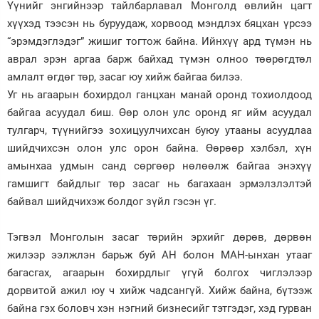
Үүнийг энгийнээр тайлбарлавал Монголд өвлийн цагт
хүүхэд тээсэн нь буруудаж, хорвоод мэндлэх бяцхан үрсээ
“эрэмдэглэдэг” жишиг тогтож байна. Ийнхүү ард түмэн нь
аврал эрэн аргаа барж байхад түмэн олноо төөрөгдтөл
амлалт өгдөг төр, засаг юу хийж байгаа билээ.
Уг нь агаарын бохирдол ганцхан манай оронд тохиолдоод
байгаа асуудал биш. Өөр олон улс оронд яг ийм асуудал
тулгарч, түүнийгээ зохицуулчихсан буюу утааны асуудлаа
шийдчихсэн олон улс орон байна. Өөрөөр хэлбэл, хүн
амынхаа удмын санд сөргөөр нөлөөлж байгаа энэхүү
гамшигт байдлыг төр засаг нь багахаан эрмэлзлэлтэй
байвал шийдчихэж болдог зүйл гэсэн үг.
Тэгвэл Монголын засаг төрийн эрхийг дөрөв, дөрвөн
жилээр ээлжлэн барьж буй АН болон МАН-ынхан утааг
багасгах, агаарын бохирдлыг үгүй болгох чиглэлээр
дорвитой ажил юу ч хийж чадсангүй. Хийж байна, бүтээж
байна гэх боловч хэн нэгний бизнесийг тэтгэдэг, хэд гурван