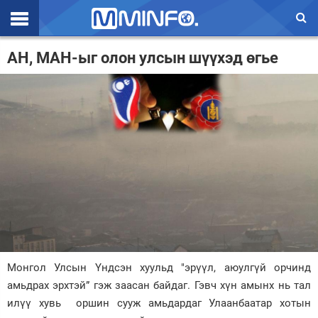
Эхлэл
АН, МАН-ыг олон улсын шүүхэд өгье
Цаг агаар
Валют ханш
Улс төр
Эдийн засаг
Үзэл бодол
Спорт
Нийгэм
Монгол Улсын Үндсэн хуульд "эрүүл, аюулгүй орчинд
Дэлхий
амьдрах эрхтэй” гэж заасан байдаг. Гэвч хүн амынх нь тал
илүү хувь оршин сууж амьдардаг Улаанбаатар хотын
Энтертайнмэнт