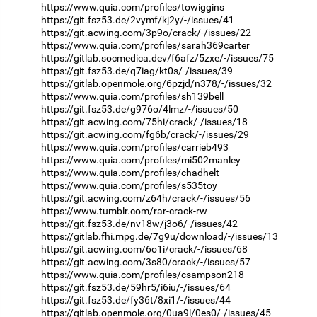
https://www.quia.com/profiles/towiggins
https://git.fsz53.de/2vymf/kj2y/-/issues/41
https://git.acwing.com/3p9o/crack/-/issues/22
https://www.quia.com/profiles/sarah369carter
https://gitlab.socmedica.dev/f6afz/5zxe/-/issues/75
https://git.fsz53.de/q7iag/kt0s/-/issues/39
https://gitlab.openmole.org/6pzjd/n378/-/issues/32
https://www.quia.com/profiles/sh139bell
https://git.fsz53.de/g976o/4lmz/-/issues/50
https://git.acwing.com/75hi/crack/-/issues/18
https://git.acwing.com/fg6b/crack/-/issues/29
https://www.quia.com/profiles/carrieb493
https://www.quia.com/profiles/mi502manley
https://www.quia.com/profiles/chadhelt
https://www.quia.com/profiles/s535toy
https://git.acwing.com/z64h/crack/-/issues/56
https://www.tumblr.com/rar-crack-rw
https://git.fsz53.de/nv18w/j3o6/-/issues/42
https://gitlab.fhi.mpg.de/7g9u/download/-/issues/13
https://git.acwing.com/6o1i/crack/-/issues/68
https://git.acwing.com/3s80/crack/-/issues/57
https://www.quia.com/profiles/csampson218
https://git.fsz53.de/59hr5/i6iu/-/issues/64
https://git.fsz53.de/fy36t/8xi1/-/issues/44
https://gitlab.openmole.org/0ua9l/0es0/-/issues/45