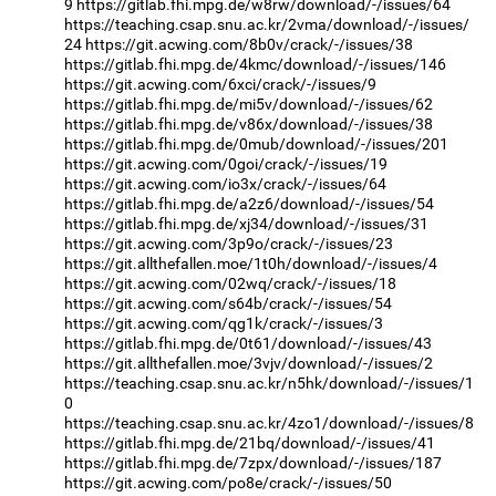
9
https://gitlab.fhi.mpg.de/w8rw/download/-/issues/64
https://teaching.csap.snu.ac.kr/2vma/download/-/issues/
24
https://git.acwing.com/8b0v/crack/-/issues/38
https://gitlab.fhi.mpg.de/4kmc/download/-/issues/146
https://git.acwing.com/6xci/crack/-/issues/9
https://gitlab.fhi.mpg.de/mi5v/download/-/issues/62
https://gitlab.fhi.mpg.de/v86x/download/-/issues/38
https://gitlab.fhi.mpg.de/0mub/download/-/issues/201
https://git.acwing.com/0goi/crack/-/issues/19
https://git.acwing.com/io3x/crack/-/issues/64
https://gitlab.fhi.mpg.de/a2z6/download/-/issues/54
https://gitlab.fhi.mpg.de/xj34/download/-/issues/31
https://git.acwing.com/3p9o/crack/-/issues/23
https://git.allthefallen.moe/1t0h/download/-/issues/4
https://git.acwing.com/02wq/crack/-/issues/18
https://git.acwing.com/s64b/crack/-/issues/54
https://git.acwing.com/qg1k/crack/-/issues/3
https://gitlab.fhi.mpg.de/0t61/download/-/issues/43
https://git.allthefallen.moe/3vjv/download/-/issues/2
https://teaching.csap.snu.ac.kr/n5hk/download/-/issues/1
0
https://teaching.csap.snu.ac.kr/4zo1/download/-/issues/8
https://gitlab.fhi.mpg.de/21bq/download/-/issues/41
https://gitlab.fhi.mpg.de/7zpx/download/-/issues/187
https://git.acwing.com/po8e/crack/-/issues/50