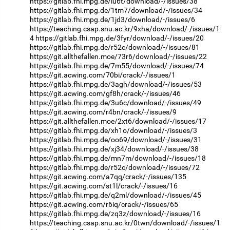
https://gitlab.fhi.mpg.de/iu6t/download/-/issues/38
https://gitlab.fhi.mpg.de/1tm7/download/-/issues/34
https://gitlab.fhi.mpg.de/1jd3/download/-/issues/6
https://teaching.csap.snu.ac.kr/9xha/download/-/issues/1
4
https://gitlab.fhi.mpg.de/3fyr/download/-/issues/20
https://gitlab.fhi.mpg.de/r52c/download/-/issues/81
https://git.allthefallen.moe/73r6/download/-/issues/22
https://gitlab.fhi.mpg.de/7m55/download/-/issues/74
https://git.acwing.com/70bi/crack/-/issues/1
https://gitlab.fhi.mpg.de/3agh/download/-/issues/53
https://git.acwing.com/gf8h/crack/-/issues/46
https://gitlab.fhi.mpg.de/3u6c/download/-/issues/49
https://git.acwing.com/r4bn/crack/-/issues/9
https://git.allthefallen.moe/2xt6/download/-/issues/17
https://gitlab.fhi.mpg.de/xh1o/download/-/issues/3
https://gitlab.fhi.mpg.de/oo69/download/-/issues/31
https://gitlab.fhi.mpg.de/xj34/download/-/issues/38
https://gitlab.fhi.mpg.de/mn7m/download/-/issues/18
https://gitlab.fhi.mpg.de/r52c/download/-/issues/72
https://git.acwing.com/a7qq/crack/-/issues/135
https://git.acwing.com/st1l/crack/-/issues/16
https://gitlab.fhi.mpg.de/q2ml/download/-/issues/45
https://git.acwing.com/r6iq/crack/-/issues/65
https://gitlab.fhi.mpg.de/zq3z/download/-/issues/16
https://teaching.csap.snu.ac.kr/0twn/download/-/issues/1