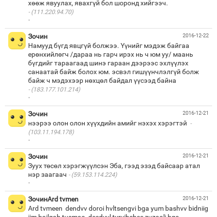
(111.220.94.70)
·
Зочин
2016-12-22
Намууд бүгд явцгүй болжээ. Үүнийг мэдэж байгаа
ерөнхийлөгч /дараа нь гарч ирэх нь ч юм уу/ маань
бүгдийг тараагаад шинэ гараан дээрээс эхлүүлэх
санаатай байж болох юм. эсвэл гишүүнчлэлгүй болж
(183.177.101.214)
·
Зочин
2016-12-21
нээрээ олон олон хүүхдийн амийг нэхэх хэрэгтэй
(103.11.194.178)
·
Зочин
2016-12-21
Зуух төсөл хэрэгжүүлсэн Эба, гээд эзэд байсаар атал
нэр заагаач
(59.153.114.224)
·
ЗочинArd tvmen
2016-12-21
Ard tvmeen dendvv doroi hvltsengvi bga yum bashvv bidniig
iim bailgah tusmaa deedvvl tyrvibchee zuzaalj bga