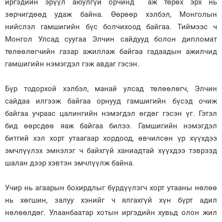
иргэдийн эрүүл аюулгүй орчинд аж төрөх эрх нь
зөрчигдөөд удаж байна. Өөрөөр хэлбэл, Монголын
Зурхай
нийслэл гамшигийн бүс болчихоод байгаа. Тиймээс ч
Монгол Улсад суугаа Элчин сайдууд болон дипломат
төлөөлөгчийн газар ажиллаж байгаа гадаадын ажилчид
гамшигийн нэмэгдэл гэж авдаг гэсэн.
Бүр тодорхой хэлбэл, манай улсад төлөөлөгч, Элчин
сайдаа илгээж байгаа орнууд гамшигийн бүсэд очиж
байгаа учраас цалингийн нэмэгдэл өгдөг гэсэн үг. Гэтэл
бид өөрсдөө яаж байгаа билээ. Гамшигийн нэмэгдэл
битгий хэл хорт утаагаар хордоод, өвчилсөн үр хүүхдээ
эмчлүүлэх эмнэлэг ч байхгүй ханиадтай хүүхдээ тэврээд
шалан дээр хэвтэн эмчлүүлж байна.
Учир нь агаарын бохирдлыг бүрдүүлэгч хорт утааны нөлөө
нь хөгшин, залуу хэнийг ч ялгахгүй хүн бүрт адил
нөлөөлдөг. Улаанбаатар хотын иргэдийн хувьд олон жил