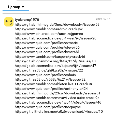
Цагаар
tyalerarep1976
2023-06-07
https://gitlab.fhi.mpg.de/3nez/download/-/issues/58
https://www.tumblr.com/airdroid-crack-yw
https://www.pinterest.com/user_zojgomeo
https://gitlab.socmedica.dev/ul4lw/ei7i/-/issues/20
https://www.quia.com/profiles/evmarie
https://www.quia.com/profiles/steve706
https://www.quia.com/profiles/kimstahl
https://www.tumblr.com/kaspersky-crack-bt
https://gitlab.openmole.org/ft4kr/tz7d/-/issues/13
https://gitlab.socmedica.dev/4tjou/c9jj/-/issues/47
https://git.fsz53.de/gh9fz/z0lr/-/issues/22
https://www.quia.com/profiles/cobain
https://git.fsz53.de/v598y/6x21/-/issues/32
https://www.tumblr.com/ableton-live-11-crack-3i
https://www.quia.com/profiles/anthonyta424
https://gitlab.fhi.mpg.de/23cw/download/-/issues/61
https://www.tumblr.com/movavi-video-suite-crack-9p
https://gitlab.socmedica.dev/4wp44/c6su/-/issues/46
https://www.quia.com/profiles/noepayne
https://git.allthefallen.moe/z0z6/download/-/issues/10