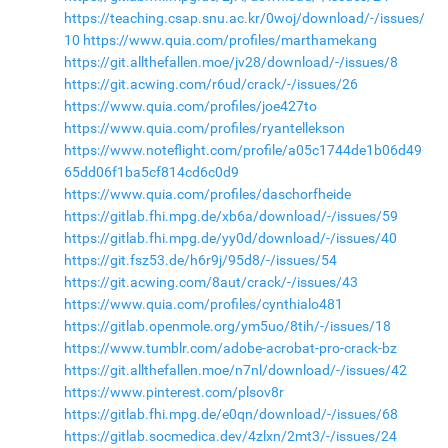
https://teaching.csap.snu.ac.kr/0woj/download/-/issues/
10
https://www.quia.com/profiles/marthamekang
https://git.allthefallen.moe/jv28/download/-/issues/8
https://git.acwing.com/r6ud/crack/-/issues/26
https://www.quia.com/profiles/joe427to
https://www.quia.com/profiles/ryantellekson
https://www.noteflight.com/profile/a05c1744de1b06d49
65dd06f1ba5cf814cd6c0d9
https://www.quia.com/profiles/daschorfheide
https://gitlab.fhi.mpg.de/xb6a/download/-/issues/59
https://gitlab.fhi.mpg.de/yy0d/download/-/issues/40
https://git.fsz53.de/h6r9j/95d8/-/issues/54
https://git.acwing.com/8aut/crack/-/issues/43
https://www.quia.com/profiles/cynthialo481
https://gitlab.openmole.org/ym5uo/8tih/-/issues/18
https://www.tumblr.com/adobe-acrobat-pro-crack-bz
https://git.allthefallen.moe/n7nl/download/-/issues/42
https://www.pinterest.com/plsov8r
https://gitlab.fhi.mpg.de/e0qn/download/-/issues/68
https://gitlab.socmedica.dev/4zlxn/2mt3/-/issues/24