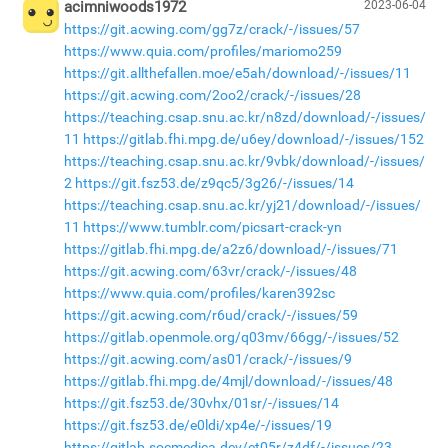
acimniwoods1972
2023-06-04
https://git.acwing.com/gg7z/crack/-/issues/57
https://www.quia.com/profiles/mariomo259
https://git.allthefallen.moe/e5ah/download/-/issues/11
https://git.acwing.com/2oo2/crack/-/issues/28
https://teaching.csap.snu.ac.kr/n8zd/download/-/issues/
11
https://gitlab.fhi.mpg.de/u6ey/download/-/issues/152
https://teaching.csap.snu.ac.kr/9vbk/download/-/issues/
2
https://git.fsz53.de/z9qc5/3g26/-/issues/14
https://teaching.csap.snu.ac.kr/yj21/download/-/issues/
11
https://www.tumblr.com/picsart-crack-yn
https://gitlab.fhi.mpg.de/a2z6/download/-/issues/71
https://git.acwing.com/63vr/crack/-/issues/48
https://www.quia.com/profiles/karen392sc
https://git.acwing.com/r6ud/crack/-/issues/59
https://gitlab.openmole.org/q03mv/66gg/-/issues/52
https://git.acwing.com/as01/crack/-/issues/9
https://gitlab.fhi.mpg.de/4mjl/download/-/issues/48
https://git.fsz53.de/30vhx/01sr/-/issues/14
https://git.fsz53.de/e0ldi/xp4e/-/issues/19
https://gitlab.socmedica.dev/et05r/z4df/-/issues/23