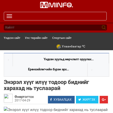
Toggle
navigation
Үндсэн сайт
Улс төрийн сайт
Спортын сайт
o
Улаанбаатар
C
Үндсэн хуульд өөрчлөлт оруулах...
Ерөнхийлөгчийн бүрэн эрх...
Энэрэл хүүг илүү тодоор биднийг
харахад нь туслаарай
Өнөртогтох
ХУВААЛЦАХ
ЖИРГЭХ
2017-04-29