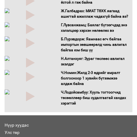
татвар ногдуулахгүй байх эрх зүйн
ёстой л гэж байна
орчныг бүрдүүллээ
Ж.Галбадрах: МИАТ ТӨХК яагаад
Хөшөө бүтсэн түүхийг өгүүлэх 7
ашигтай ажиллаж чадахгүй байна вэ?
баримт
Г.Лувсанжамц: Баялаг бүтээгчдэд энэ
Хөвсгөл нуурын лусыг тахих төрийн
хэлэлцээр хэрхэн нөлөөлөх вэ
тахилгын ёслол боллоо
Б.Пүрэвдорж: Яамнаас өгч байгаа
“Хар жагсаалт”-ын асуудлыг цэгцлэх
импортын зөвшөөрөлд чинь авлигал
чиглэлээр Монголбанкны удирдлагад
байгаа юм биш үү
30 хоногийн хугацаатай үүрэг өглөө
Н.Алтанхуяг: Зураг төслөөс авлигал
Ерөнхий сайд Н.Учрал олимпиадын
эхэлдэг
хүрээнд гарсан зардлыг шийдвэрлэж
Ч.Номин:Жилд 2-3 өдрийг амралт
өгөхөөр болов
болгосноор 1 хувийн бүтээмжээ
Энэ намар 1-6 дугаар ангийн
алдаж байна
хүүхдүүдэд сургуулийн автобус
Ч.Лодойсамбуу: Хууль тогтоогчид
үйлчилнэ
төсөөллөөр биш судалгаатай хандах
Аймгуудад баригдаж буй ДЦС-ын
хэрэгтэй
төслийг үргэлжүүлэх чиглэл өглөө
Улсын хэмжээнд АИ-92 автобензиний
17 хоногийн нөөцтэй байна
Нүүр хуудас
Н.Номтойбаяр: Эрт сэрэмжлүүлэх
Улс төр
тогтолцоо, шинэ технологи гамшгийн