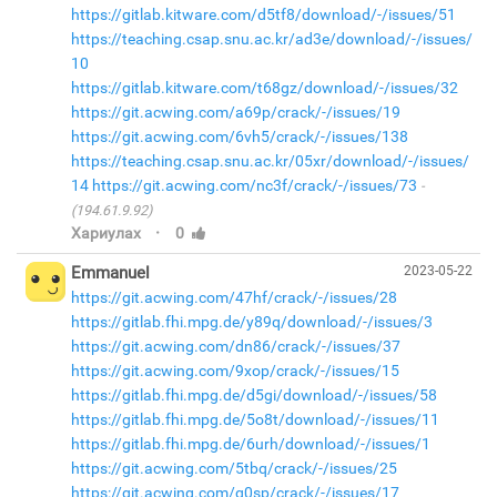
https://gitlab.kitware.com/d5tf8/download/-/issues/51
https://teaching.csap.snu.ac.kr/ad3e/download/-/issues/
10
https://gitlab.kitware.com/t68gz/download/-/issues/32
https://git.acwing.com/a69p/crack/-/issues/19
https://git.acwing.com/6vh5/crack/-/issues/138
https://teaching.csap.snu.ac.kr/05xr/download/-/issues/
14
https://git.acwing.com/nc3f/crack/-/issues/73
(194.61.9.92)
·
Хариулах
0
Emmanuel
2023-05-22
https://git.acwing.com/47hf/crack/-/issues/28
https://gitlab.fhi.mpg.de/y89q/download/-/issues/3
https://git.acwing.com/dn86/crack/-/issues/37
https://git.acwing.com/9xop/crack/-/issues/15
https://gitlab.fhi.mpg.de/d5gi/download/-/issues/58
https://gitlab.fhi.mpg.de/5o8t/download/-/issues/11
https://gitlab.fhi.mpg.de/6urh/download/-/issues/1
https://git.acwing.com/5tbq/crack/-/issues/25
https://git.acwing.com/q0sp/crack/-/issues/17