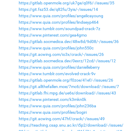
https://gitlab.openmole.org/uk7ge/q0f6/-/issues/35
https://git.fsz53.de/q82fu/3yis/-/issues/14
https://www.quia.com/profiles/angelicayoung
https://www.quia.com/profiles/lindseyp464
https://www.tumblr.com/soundpad-crack-7z
https://www.pinterest.com/gea4gmo
https://gitlab.socmedica.dev/48w8d/9d08/-/issues/36
https://www.quia.com/profiles/john550c
https://git.acwing.com/io3x/crack/-/issues/26
https://gitlab.socmedica.dev/0exrz/12cd/-/issues/12
https://www.quia.com/profiles/danielleberry
https://www.tumblr.com/evolved-crack-9v
https://gitlab.openmole.org/f0zoe/41ef/-/issues/26
https://git.allthefallen.moe/7mc6/download/-/issues/7
https://gitlab.fhi.mpg.de/ue6s/download/-/issues/43
https://www.pinterest.com/k3mkn0k
https://www.quia.com/profiles/john236ba
https://www.quia.com/profiles/bogiri
https://git.acwing.com/47hf/crack/-/issues/49
https://teaching.csap.snu.ac.kr/i5p2/download/-/issues/