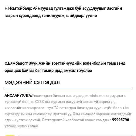
Н.Номтойбаяр: Аймгуудад тулгамдаж буй асуудлуудыг Засгийн
газрын хуралдаанд танилцуулж, шийдвэрлүүлнэ
С.Бямбацогт Зүүн Азийн эрэгтэйчүүдийн волейболын тэмцээнд
оролцож байгаа баг тамирчдад амжилт хүслээ
МЭДЭЭНИЙ
СЭТГЭГДЭЛ
АНХААРУУЛГА:
Уншигчдын бичсэн сэтгэгдэлд mminfo.mn хариуцлага
хүлээхгүй болно. ХХЗХ-ны журмын дагуу зүй зохисгүй зарим үг,
хэллэгийг хязгаарласан тул ТА сэтгэгдэл бичихдээ хууль зүйн болон ёс
суртахууны хэм хэмжээг хүндэтгэнэ үү. Хэм хэмжээг зөрчсөн сэтгэгдлийг
админ устгах эрхтэй. Сэтгэгдэлтэй холбоотой санал гомдлыг
99998796
утсаар хүлээн авна.