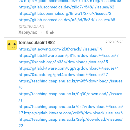
20
https://gitlab.socmedica.dev/01fd7/n1eg/-/issues/68
https://gitlab.socmedica.dev/zi0d7/r548/-/issues/62
https://gitlab.openmole.org/8nwa1/2xle/-/issues/2
https://gitlab.socmedica.dev/a5j6d/5c3d/-/issues/68
(212.107.27.47)
·
Хариулах
0
tomsscutacin1982
2023-05-28
https://git.acwing.com/2l0f/crack/-/issues/19
https://gitlab.kitware.com/p81un/download/-/issues/7
https://0xacab.org/3n33a/download/-/issues/35
https://gitlab.kitware.com/0gp9q/download/-/issues/4
https://0xacab.org/gh44a/download/-/issues/27
https://teaching.csap.snu.ac.kr/m95f/download/-/issues
/6
https://teaching.csap.snu.ac.kr/0q90/download/-/issues
/1
https://teaching.csap.snu.ac.kr/6z2v/download/-/issues/
17
https://gitlab.kitware.com/vc0f8/download/-/issues/6
https://teaching.csap.snu.ac.kr/2efp/download/-/issues/
22