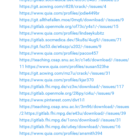
https://git.acwing.com/r828/crack/-/issues/4
https://www.quia.com/profiles/jodie449br
https://git.allthefallen.moe/0mq6/download/-/issues/9
https://gitlab.openmole.org/of73c/y4s1/-/issues/15
https://www.quia.com/profiles/lindseykubitz
https://gitlab.socmedica.dev/5ku8s/4ug9/-/issues/71
https://git.fsz53.de/e6szp/u202/-/issues/9
https://www.quia.com/profiles/pacox457
https://teaching.csap.snu.ac.kr/c1e6/download/-/issues/
11
https://www.quia.com/profiles/susan523he
https://git.acwing.com/mz7u/crack/-/issues/31
https://www.quia.com/profiles/kjar370
https://gitlab.fhi.mpg.de/vz3w/download/-/issues/117
https://gitlab.openmole.org/2l6py/ci4u/-/issues/9
https://www.pinterest.com/divt1i1
https://teaching.csap.snu.ac.kr/3m96/download/-/issues
/2
https://gitlab.fhi.mpg.de/e43u/download/-/issues/39
https://gitlab.fhi.mpg.de/1ono/download/-/issues/31
https://gitlab.fhi.mpg.de/u6ey/download/-/issues/16
https://www.quia.com/profiles/ansmith394