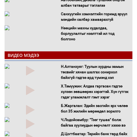
албан татварыг тэглэлээ
Санхүүгийн хэмнэлтийн горимд эрүүл
мэндийн салбар хамаарахгүй
Нөөцийн махны худалдаа,
борлуулалтыг нээлттэй ил тод
болгоно
Монгол Улс “COP17”-д “Тал хээрийн
төлөвлөгөө”-гөө танилцуулна
ВИДЕО МЭДЭЭ
16 төрлийн эмийг нэг эх үүсвэрээс
Н.Алтанхуяг: Туулын хурдны замын
худалдан авах журмыг баталлаа
төсвийг хянан шалгах сонирхол
Бүх шатанд хэмнэлтийн горимд
байхгүй гэдгээ ард түмэнд хэл
шилжиж, найр наадам, зөвлөгөөн,
Х.Тэмүүжин: Алдаа гаргасан гэдгээ
гадаад томилолтыг хориглолоо
хүлээн зөвшөөрөх хэрэгтэй. Хүн гүтгэх
Сайд нар төсвөө хэрхэн зарцуулах вэ?
гэдэг уламжлалт гэмт хэрэг
Засгийн газрын ээлжит хуралдаан
Б.Жаргалан: Эдийн засгийн эрх чөлөө
болж байна
бол 35 жилийн мөрөөдөл зорилго
Автомашинд улсын дугаарын тэгш,
Ч.Лодойсамбуу: "Тээг тушаа" болж
сондгойгоор шатахуун олгоно
байгаа хуулиудын өөрчлөлт хэзээ вэ
Бага орлоготой иргэдийн орлогод
Д.Цогтбаатар: Төрийн банк төрд байх