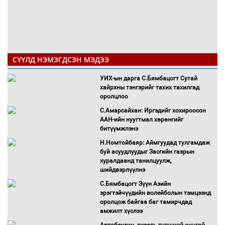
СҮҮЛД НЭМЭГДСЭН МЭДЭЭ
УИХ-ын дарга С.Бямбацогт Сутай
хайрхны тэнгэрийг тахих тахилгад
оролцлоо
С.Амарсайхан: Иргэдийг хохироосон
ААН-ийн нуугтмал хөрөнгийг
битүүмжлэнэ
Н.Номтойбаяр: Аймгуудад тулгамдаж
буй асуудлуудыг Засгийн газрын
хуралдаанд танилцуулж,
шийдвэрлүүлнэ
С.Бямбацогт Зүүн Азийн
эрэгтэйчүүдийн волейболын тэмцээнд
оролцож байгаа баг тамирчдад
амжилт хүслээ
Автобензин, дизель түлшний онцгой