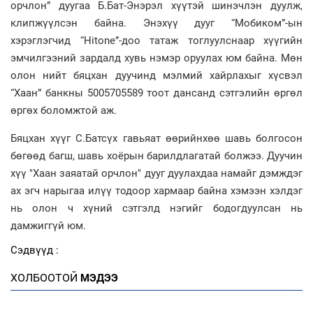
орчлон” дуугаа Б.Бат-Энэрэл хүүтэй шинэчлэн дуулж,
клипжүүлсэн байна. Энэхүү дууг “Мобиком”-ын
хэрэглэгчид “Hitone”-доо татаж тоглуулснаар хүүгийн
эмчилгээний зардалд хувь нэмэр оруулах юм байна. Мөн
олон нийт бяцхан дуучинд мэлмий хайрлахыг хүсвэл
“Хаан” банкны 5005705589 тоот дансанд сэтгэлийн өргөл
өргөх боломжтой аж.
Бяцхан хүүг С.Батсүх гавьяат өөрийнхөө шавь болгосон
бөгөөд багш, шавь хоёрын барилдлагатай болжээ. Дуучин
хүү "Хаан заяатай орчлон" дууг дуулахдаа намайг дэмждэг
ах эгч нарыгаа илүү тодоор хармаар байна хэмээн хэлдэг
нь олон ч хүний сэтгэлд нэгийг бодогдуулсан нь
дамжиггүй юм.
Сэдвүүд :
ХОЛБООТОЙ
МЭДЭЭ