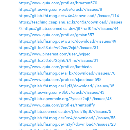
https://www.quia.com/profiles/braaten570
https://git.acwing.com/po8e/crack/-/issues/8
https://gitlab.fhi.mpg.de/w4o4/download/-/issues/114
https://teaching.csap.snu.ac.kr/d45a/download/-/issues
/2
https://gitlab.socmedica.dev/j87rx/f04n/-/issues/44
https://www.quia.com/profiles/gmian557
https://gitlab.fhi.mpg.de/wu1c/download/-/issues/49
https://git.fsz53.de/w92ce/2sjd/-/issues/31
https://www.pinterest.com/user_hvjqec
https://git.fsz53.de/26jh6/i7hm/-/issues/31
https://www.quia.com/profiles/kathiedo
https://gitlab.fhi.mpg.de/a1bx/download/-/issues/70
https://www.quia.com/profiles/cjacobson598
https://gitlab.fhi.mpg.de/1jd3/download/-/issues/35
https://git.acwing.com/8b0v/crack/-/issues/43
https://gitlab.openmole.org/7ysea/2ajf/-/issues/43
https://www.quia.com/profiles/trentspiffy
https://gitlab.socmedica.dev/j7edf/8qt8/-/issues/5
https://gitlab.fhi.mpg.de/0m4j/download/-/issues/55
https://gitlab.fhi.mpg.de/m3yf/download/-/issues/23