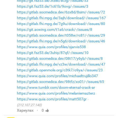
https://git.fsz53.de/3fzec/st3g/-/issues/53
https://git.fsz53.de/1c61b/9ovg/-/issues/3
https://gitlab.socmedica.dev/6zx8d/8sim/-/issues/72
https://gitlab.fhi.mpg.de/3ajh/download/-/issues/167
https://gitlab.fhi.mpg.de/7g9u/download/-/issues/80
https://git.acwing.com/t1a6/crack/-/issues/8
https://gitlab.socmedica.dev/t058w/rc81/-/issues/29
https://gitlab.fhi.mpg.de/n5g6/download/-/issues/46
https://www.quia.com/profiles/sjarvis538
https://git.fsz53.de/3uhiy/87qf/-/issues/10
https://gitlab.socmedica.dev/08t17/y6yb/-/issues/8
https://gitlab.fhi.mpg.de/vz3w/download/-/issues/47
https://gitlab.openmole.org/c3tk7/o9ya/-/issues/23
https://www.quia.com/profiles/michaeltrujillo347
https://gitlab.socmedica.dev/98tfz/xo01/-/issues/65
https://www.tumblr.com/doom-eternal-crack-ar
https://www.quia.com/profiles/melaniemazterz
https://www.quia.com/profiles/matt507gr
(212.107.27.140)
·
Хариулах
0