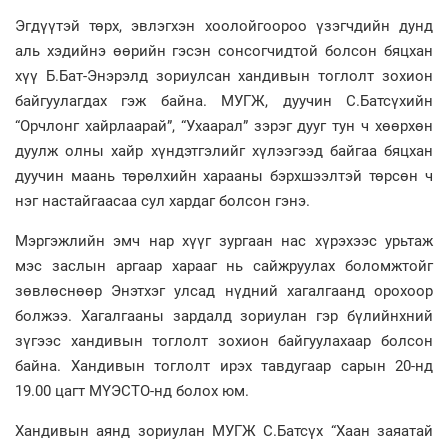
Эгдүүтэй төрх, эвлэгхэн хоолойгоороо үзэгчдийн дунд
аль хэдийнэ өөрийн гэсэн сонсогчидтой болсон бяцхан
хүү Б.Бат-Энэрэлд зориулсан хандивын тоглолт зохион
байгуулагдах гэж байна. МУГЖ, дуучин С.Батсүхийн
“Орчлонг хайрлаарай”, “Ухаарал” зэрэг дууг тун ч хөөрхөн
дуулж олны хайр хүндэтгэлийг хүлээгээд байгаа бяцхан
дуучин маань төрөлхийн харааны бэрхшээлтэй төрсөн ч
нэг настайгаасаа сул хардаг болсон гэнэ.
Мэргэжлийн эмч нар хүүг зургаан нас хүрэхээс урьтаж
мэс заслын аргаар харааг нь сайжруулах боломжтойг
зөвлөснөөр Энэтхэг улсад нүдний хагалгаанд орохоор
болжээ. Хагалгааны зардалд зориулан гэр бүлийнхний
зүгээс хандивын тоглолт зохион байгуулахаар болсон
байна. Хандивын тоглолт ирэх тавдугаар сарын 20-нд
19.00 цагт МҮЭСТО-нд болох юм.
Хандивын аянд зориулан МУГЖ С.Батсүх “Хаан заяатай