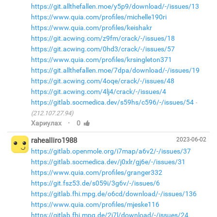
https://git.allthefallen.moe/y5p9/download/-/issues/13
https://www.quia.com/profiles/michelle190ri
https://www.quia.com/profiles/keishakr
https://git.acwing.com/z9fm/crack/-/issues/18
https://git.acwing.com/0hd3/crack/-/issues/57
https://www.quia.com/profiles/krsingleton371
https://git.allthefallen.moe/7dpa/download/-/issues/19
https://git.acwing.com/4oqe/crack/-/issues/48
https://git.acwing.com/4lj4/crack/-/issues/4
https://gitlab.socmedica.dev/s59hs/c596/-/issues/54
(212.107.27.94)
·
Хариулах
0
rahealliro1988
2023-06-02
https://gitlab.openmole.org/i7map/a6v2/-/issues/37
https://gitlab.socmedica.dev/j0xlr/gj6e/-/issues/31
https://www.quia.com/profiles/granger332
https://git.fsz53.de/s059i/3g6v/-/issues/6
https://gitlab.fhi.mpg.de/o6cd/download/-/issues/136
https://www.quia.com/profiles/mjeske116
https://gitlab.fhi.mpg.de/2j7l/download/-/issues/24