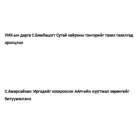
УИХ-ын дарга С.Бямбацогт Сутай хайрхны тэнгэрийг тахих тахилгад
оролцлоо
С.Амарсайхан: Иргэдийг хохироосон ААН-ийн нуугтмал хөрөнгийг
битүүмжлэнэ