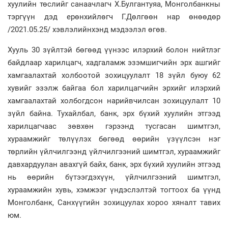
хуулийн төслийг санаачлагч Х.Булгантуяа, Монголбанкны
тэргүүн дэд ерөнхийлөгч Г.Дөлгөөн нар өнөөдөр
/2021.05.25/ хэвлэлийнхэнд мэдээлэл өгөв.
Хууль 30 зүйлтэй бөгөөд үүнээс илэрхий болон нийтлэг
байдлаар харилцагч, хадгаламж эзэмшигчийн эрх ашгийг
хамгаалахтай холбоотой зохицуулалт 18 зүйл буюу 62
хувийг эзэлж байгаа бол харилцагчийн эрхийг илэрхий
хамгаалахтай холбогдсон нарийвчилсан зохицуулалт 10
зүйл байна. Тухайлбал, банк, эрх бүхий хуулийн этгээд
харилцагчаас зөвхөн гэрээнд тусгасан шимтгэл,
хураамжийг төлүүлэх бөгөөд өөрийн үзүүлсэн нэг
төрлийн үйлчилгээнд үйлчилгээний шимтгэл, хураамжийг
давхардуулан авахгүй байх, банк, эрх бүхий хуулийн этгээд
нь өөрийн бүтээгдэхүүн, үйлчилгээний шимтгэл,
хураамжийн хувь, хэмжээг үндэслэлтэй тогтоох ба үүнд
Монголбанк, Санхүүгийн зохицуулах хороо хяналт тавих
юм.