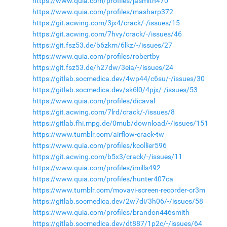
https://www.quia.com/profiles/jasmith470
https://www.quia.com/profiles/masharp372
https://git.acwing.com/3jx4/crack/-/issues/15
https://git.acwing.com/7hvy/crack/-/issues/46
https://git.fsz53.de/b6zkm/6lkz/-/issues/27
https://www.quia.com/profiles/robertby
https://git.fsz53.de/h27dw/3eia/-/issues/24
https://gitlab.socmedica.dev/4wp44/c6su/-/issues/30
https://gitlab.socmedica.dev/sk6l0/4pjx/-/issues/53
https://www.quia.com/profiles/dicaval
https://git.acwing.com/7lrd/crack/-/issues/8
https://gitlab.fhi.mpg.de/0mub/download/-/issues/151
https://www.tumblr.com/airflow-crack-tw
https://www.quia.com/profiles/kcollier596
https://git.acwing.com/b5x3/crack/-/issues/11
https://www.quia.com/profiles/imills492
https://www.quia.com/profiles/hunter407ca
https://www.tumblr.com/movavi-screen-recorder-cr3m
https://gitlab.socmedica.dev/2w7di/3h06/-/issues/58
https://www.quia.com/profiles/brandon446smith
https://gitlab.socmedica.dev/dt887/1p2c/-/issues/64