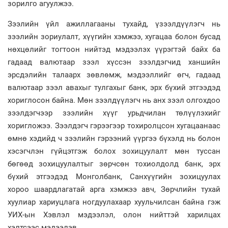
зорилго агуулжээ.
Зээлийн үйл ажиллагааны тухайд, үзээлдүүлэгч нь
зээлийн зориулалт, хүүгийн хэмжээ, хугацаа болон бусад
нөхцөлийг тогтоон нийтэд мэдээлэх үүрэгтэй байх ба
гадаад валютаар зээл хүссэн зээлдэгчид ханшийн
эрсдэлийн талаарх зөвлөмж, мэдээллийг өгч, гадаад
валютаар зээл авахыг тулгахыг банк, эрх бүхий этгээдэд
хориглосон байна. Мөн зээлдүүлэгч нь анх зээл олгохдоо
зээлдэгчээр зээлийн хүүг урьдчилан төлүүлэхийг
хоригложээ. Зээлдэгч гэрээгээр тохиролцсон хугацаанаас
өмнө хэдийд ч зээлийн гэрээний үүргээ бүхэлд нь болон
хэсэгчлэн гүйцэтгэж болох зохицуулалт мөн туссан
бөгөөд зохицуулалтыг зөрчсөн тохиолдолд банк, эрх
бүхий этгээдэд Монголбанк, Санхүүгийн зохицуулах
хороо шаардлагатай арга хэмжээ авч, Зөрчлийн тухай
хуулиар хариуцлага ногдуулахаар хуульчилсан байна гэж
УИХ-ын Хэвлэл мэдээлэл, олон нийттэй харилцах
хэлтсээс мэдээлэв.