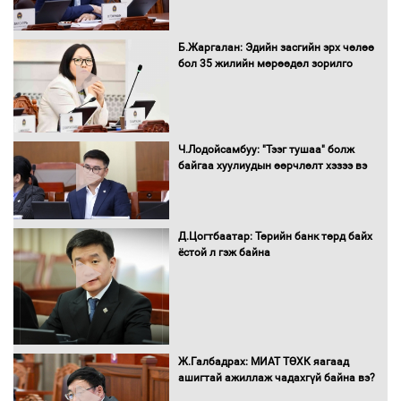
Нөөцийн махны худалдаа,
Б.Жаргалан: Эдийн засгийн эрх чөлөө
борлуулалтыг нээлттэй ил тод
бол 35 жилийн мөрөөдөл зорилго
болгоно
Монгол Улс “COP17”-д “Тал хээрийн
Ч.Лодойсамбуу: "Тээг тушаа" болж
төлөвлөгөө”-гөө танилцуулна
байгаа хуулиудын өөрчлөлт хэзээ вэ
Д.Цогтбаатар: Төрийн банк төрд байх
ёстой л гэж байна
16 төрлийн эмийг нэг эх үүсвэрээс
худалдан авах журмыг баталлаа
Бүх шатанд хэмнэлтийн горимд
Ж.Галбадрах: МИАТ ТӨХК яагаад
шилжиж, найр наадам, зөвлөгөөн,
ашигтай ажиллаж чадахгүй байна вэ?
гадаад томилолтыг хориглолоо