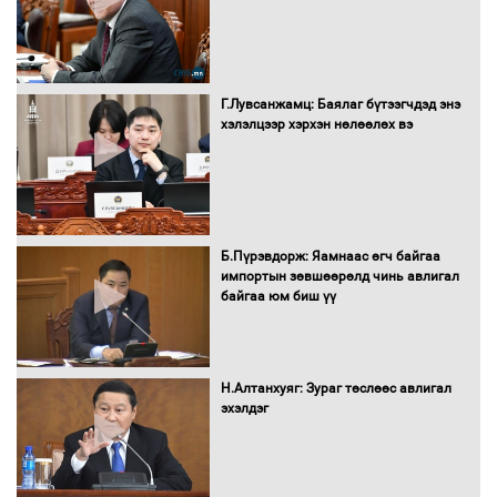
Сайд нар төсвөө хэрхэн зарцуулах вэ?
Г.Лувсанжамц: Баялаг бүтээгчдэд энэ
хэлэлцээр хэрхэн нөлөөлөх вэ
Засгийн газрын ээлжит хуралдаан
болж байна
Б.Пүрэвдорж: Яамнаас өгч байгаа
импортын зөвшөөрөлд чинь авлигал
байгаа юм биш үү
Автомашинд улсын дугаарын тэгш,
сондгойгоор шатахуун олгоно
Н.Алтанхуяг: Зураг төслөөс авлигал
эхэлдэг
Бага орлоготой иргэдийн орлогод