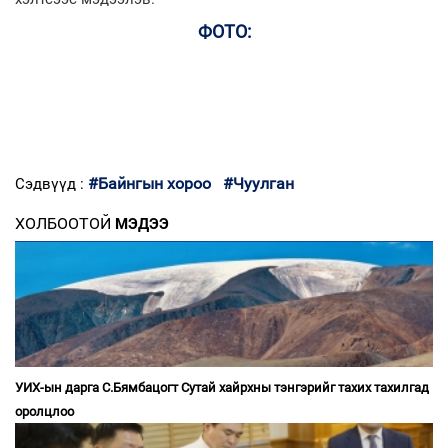
ФОТО:
#Байнгын хороо
#Чуулган
Сэдвүүд :
ХОЛБООТОЙ
МЭДЭЭ
УИХ-ын дарга С.Бямбацогт Сутай хайрхны тэнгэрийг тахих тахилгад
оролцлоо