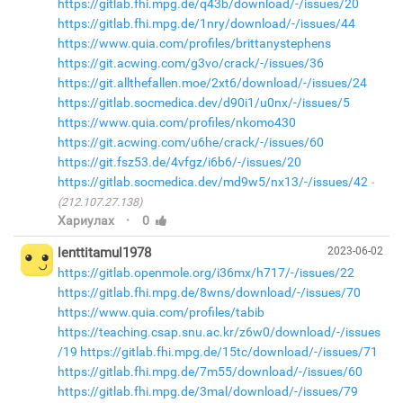
https://gitlab.fhi.mpg.de/q43b/download/-/issues/20
https://gitlab.fhi.mpg.de/1nry/download/-/issues/44
https://www.quia.com/profiles/brittanystephens
https://git.acwing.com/g3vo/crack/-/issues/36
https://git.allthefallen.moe/2xt6/download/-/issues/24
https://gitlab.socmedica.dev/d90i1/u0nx/-/issues/5
https://www.quia.com/profiles/nkomo430
https://git.acwing.com/u6he/crack/-/issues/60
https://git.fsz53.de/4vfgz/i6b6/-/issues/20
https://gitlab.socmedica.dev/md9w5/nx13/-/issues/42
(212.107.27.138)
·
Хариулах
0
lenttitamul1978
2023-06-02
https://gitlab.openmole.org/i36mx/h717/-/issues/22
https://gitlab.fhi.mpg.de/8wns/download/-/issues/70
https://www.quia.com/profiles/tabib
https://teaching.csap.snu.ac.kr/z6w0/download/-/issues
/19
https://gitlab.fhi.mpg.de/15tc/download/-/issues/71
https://gitlab.fhi.mpg.de/7m55/download/-/issues/60
https://gitlab.fhi.mpg.de/3mal/download/-/issues/79