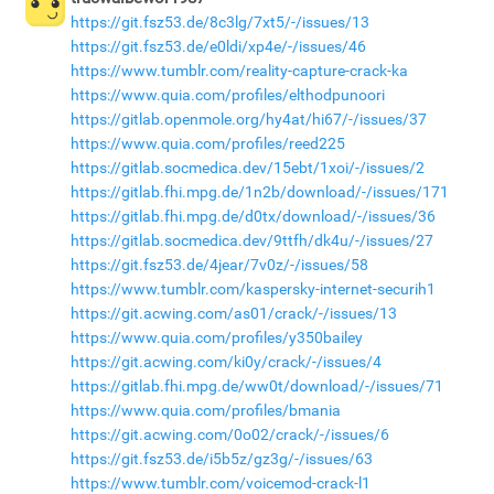
https://git.fsz53.de/8c3lg/7xt5/-/issues/13
https://git.fsz53.de/e0ldi/xp4e/-/issues/46
https://www.tumblr.com/reality-capture-crack-ka
https://www.quia.com/profiles/elthodpunoori
https://gitlab.openmole.org/hy4at/hi67/-/issues/37
https://www.quia.com/profiles/reed225
https://gitlab.socmedica.dev/15ebt/1xoi/-/issues/2
https://gitlab.fhi.mpg.de/1n2b/download/-/issues/171
https://gitlab.fhi.mpg.de/d0tx/download/-/issues/36
https://gitlab.socmedica.dev/9ttfh/dk4u/-/issues/27
https://git.fsz53.de/4jear/7v0z/-/issues/58
https://www.tumblr.com/kaspersky-internet-securih1
https://git.acwing.com/as01/crack/-/issues/13
https://www.quia.com/profiles/y350bailey
https://git.acwing.com/ki0y/crack/-/issues/4
https://gitlab.fhi.mpg.de/ww0t/download/-/issues/71
https://www.quia.com/profiles/bmania
https://git.acwing.com/0o02/crack/-/issues/6
https://git.fsz53.de/i5b5z/gz3g/-/issues/63
https://www.tumblr.com/voicemod-crack-l1