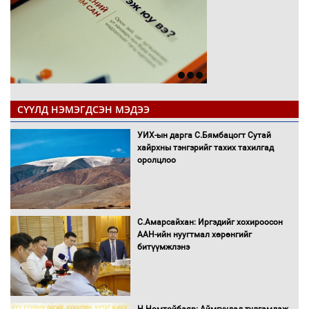
СҮҮЛД НЭМЭГДСЭН МЭДЭЭ
УИХ-ын дарга С.Бямбацогт Сутай
хайрхны тэнгэрийг тахих тахилгад
оролцлоо
С.Амарсайхан: Иргэдийг хохироосон
ААН-ийн нуугтмал хөрөнгийг
битүүмжлэнэ