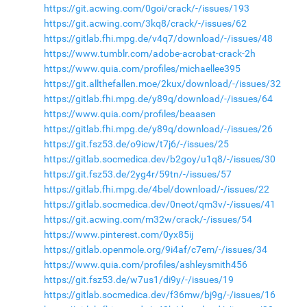
https://git.acwing.com/0goi/crack/-/issues/193
https://git.acwing.com/3kq8/crack/-/issues/62
https://gitlab.fhi.mpg.de/v4q7/download/-/issues/48
https://www.tumblr.com/adobe-acrobat-crack-2h
https://www.quia.com/profiles/michaellee395
https://git.allthefallen.moe/2kux/download/-/issues/32
https://gitlab.fhi.mpg.de/y89q/download/-/issues/64
https://www.quia.com/profiles/beaasen
https://gitlab.fhi.mpg.de/y89q/download/-/issues/26
https://git.fsz53.de/o9icw/t7j6/-/issues/25
https://gitlab.socmedica.dev/b2goy/u1q8/-/issues/30
https://git.fsz53.de/2yg4r/59tn/-/issues/57
https://gitlab.fhi.mpg.de/4bel/download/-/issues/22
https://gitlab.socmedica.dev/0neot/qm3v/-/issues/41
https://git.acwing.com/m32w/crack/-/issues/54
https://www.pinterest.com/0yx85ij
https://gitlab.openmole.org/9i4af/c7em/-/issues/34
https://www.quia.com/profiles/ashleysmith456
https://git.fsz53.de/w7us1/di9y/-/issues/19
https://gitlab.socmedica.dev/f36mw/bj9g/-/issues/16