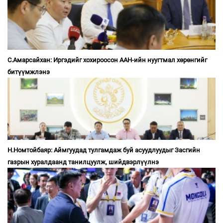
С.Амарсайхан: Иргэдийг хохироосон ААН-ийн нуугтмал хөрөнгийг
битүүмжлэнэ
Н.Номтойбаяр: Аймгуудад тулгамдаж буй асуудлуудыг Засгийн
газрын хуралдаанд танилцуулж, шийдвэрлүүлнэ