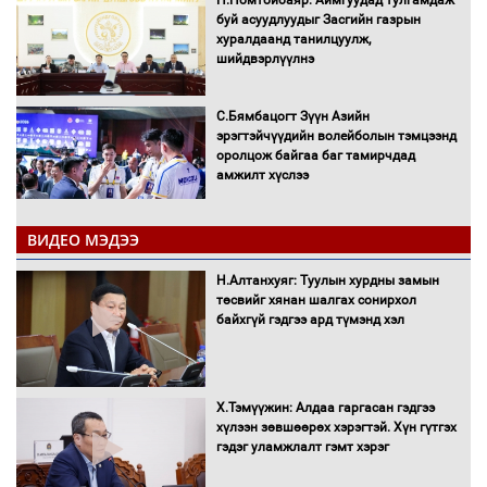
Н.Номтойбаяр: Аймгуудад тулгамдаж
буй асуудлуудыг Засгийн газрын
хуралдаанд танилцуулж,
шийдвэрлүүлнэ
С.Бямбацогт Зүүн Азийн
эрэгтэйчүүдийн волейболын тэмцээнд
оролцож байгаа баг тамирчдад
амжилт хүслээ
ВИДЕО МЭДЭЭ
Автобензин, дизель түлшний онцгой
Н.Алтанхуяг: Туулын хурдны замын
албан татварыг тэглэлээ
төсвийг хянан шалгах сонирхол
байхгүй гэдгээ ард түмэнд хэл
Х.Тэмүүжин: Алдаа гаргасан гэдгээ
Санхүүгийн хэмнэлтийн горимд эрүүл
хүлээн зөвшөөрөх хэрэгтэй. Хүн гүтгэх
мэндийн салбар хамаарахгүй
гэдэг уламжлалт гэмт хэрэг