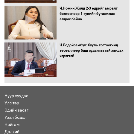
татвар ногдуулахгүй байх эрх зүйн
орчныг бүрдүүллээ
Ч.Номин:Жилд 2-3 өдрийг амралт
болгосноор 1 хувийн бүтээмжээ
алдаж байна
Хөшөө бүтсэн түүхийг өгүүлэх 7
баримт
Ч.Лодойсамбуу: Хууль тогтоогчид
төсөөллөөр биш судалгаатай хандах
хэрэгтэй
Хөвсгөл нуурын лусыг тахих төрийн
тахилгын ёслол боллоо
Нүүр хуудас
Улс төр
“Хар жагсаалт”-ын асуудлыг цэгцлэх
Эдийн засаг
чиглэлээр Монголбанкны удирдлагад
30 хоногийн хугацаатай үүрэг өглөө
Үзэл бодол
Нийгэм
Дэлхий