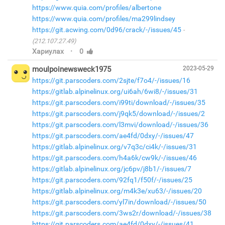
https://www.quia.com/profiles/albertone
https://www.quia.com/profiles/ma299lindsey
https://git.acwing.com/0d96/crack/-/issues/45
(212.107.27.49)
·
Хариулах
0
moulpoinewsweck1975
2023-05-29
https://git.parscoders.com/2sjte/f7o4/-/issues/16
https://gitlab.alpinelinux.org/ui6ah/6wi8/-/issues/31
https://git.parscoders.com/i99ti/download/-/issues/35
https://git.parscoders.com/j9qk5/download/-/issues/2
https://git.parscoders.com/l3mvi/download/-/issues/36
https://git.parscoders.com/ae4fd/0dxy/-/issues/47
https://gitlab.alpinelinux.org/v7q3c/ci4k/-/issues/31
https://git.parscoders.com/h4a6k/cw9k/-/issues/46
https://gitlab.alpinelinux.org/jc6pv/j8b1/-/issues/7
https://git.parscoders.com/92fq1/f50f/-/issues/25
https://gitlab.alpinelinux.org/m4k3e/xu63/-/issues/20
https://git.parscoders.com/yl7in/download/-/issues/50
https://git.parscoders.com/3ws2r/download/-/issues/38
https://git.parscoders.com/ae4fd/0dxy/-/issues/41