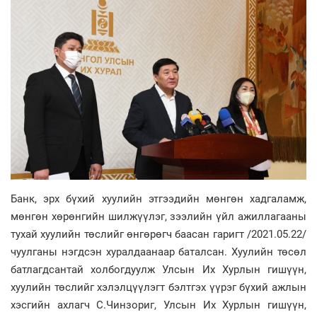
Банк, эрх бүхий хуулийн этгээдийн мөнгөн хадгаламж,
мөнгөн хөрөнгийн шилжүүлэг, зээлийн үйл ажиллагааны
тухай хуулийн төслийг өнгөрөгч баасан гаригт /2021.05.22/
чуулганы нэгдсэн хуралдаанаар баталсан. Хуулийн төсөл
батлагдсантай холбогдуулж Улсын Их Хурлын гишүүн,
хуулийн төслийг хэлэлцүүлэгт бэлтгэх үүрэг бүхий ажлын
хэсгийн ахлагч С.Чинзориг, Улсын Их Хурлын гишүүн,