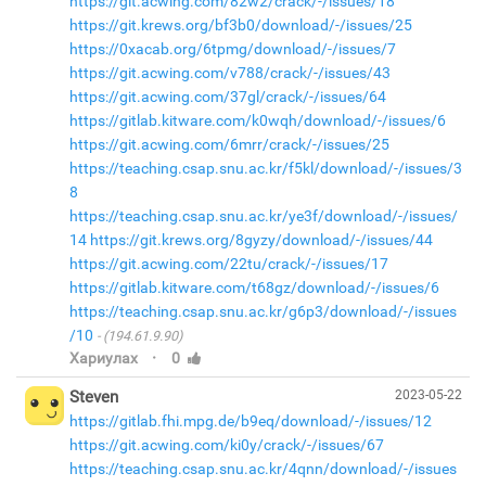
https://git.acwing.com/82w2/crack/-/issues/18
https://git.krews.org/bf3b0/download/-/issues/25
https://0xacab.org/6tpmg/download/-/issues/7
https://git.acwing.com/v788/crack/-/issues/43
https://git.acwing.com/37gl/crack/-/issues/64
https://gitlab.kitware.com/k0wqh/download/-/issues/6
https://git.acwing.com/6mrr/crack/-/issues/25
https://teaching.csap.snu.ac.kr/f5kl/download/-/issues/3
8
https://teaching.csap.snu.ac.kr/ye3f/download/-/issues/
14
https://git.krews.org/8gyzy/download/-/issues/44
https://git.acwing.com/22tu/crack/-/issues/17
https://gitlab.kitware.com/t68gz/download/-/issues/6
https://teaching.csap.snu.ac.kr/g6p3/download/-/issues
/10
(194.61.9.90)
·
Хариулах
0
Steven
2023-05-22
https://gitlab.fhi.mpg.de/b9eq/download/-/issues/12
https://git.acwing.com/ki0y/crack/-/issues/67
https://teaching.csap.snu.ac.kr/4qnn/download/-/issues