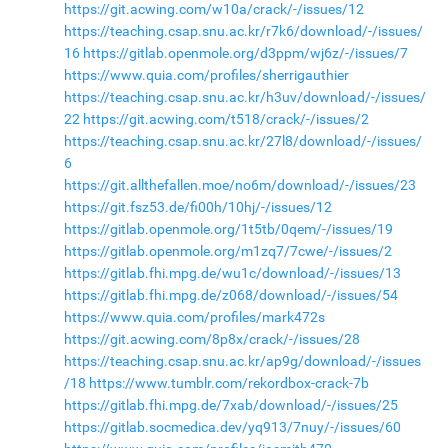
https://git.acwing.com/w10a/crack/-/issues/12
https://teaching.csap.snu.ac.kr/r7k6/download/-/issues/
16
https://gitlab.openmole.org/d3ppm/wj6z/-/issues/7
https://www.quia.com/profiles/sherrigauthier
https://teaching.csap.snu.ac.kr/h3uv/download/-/issues/
22
https://git.acwing.com/t518/crack/-/issues/2
https://teaching.csap.snu.ac.kr/27l8/download/-/issues/
6
https://git.allthefallen.moe/no6m/download/-/issues/23
https://git.fsz53.de/fi00h/10hj/-/issues/12
https://gitlab.openmole.org/1t5tb/0qem/-/issues/19
https://gitlab.openmole.org/m1zq7/7cwe/-/issues/2
https://gitlab.fhi.mpg.de/wu1c/download/-/issues/13
https://gitlab.fhi.mpg.de/z068/download/-/issues/54
https://www.quia.com/profiles/mark472s
https://git.acwing.com/8p8x/crack/-/issues/28
https://teaching.csap.snu.ac.kr/ap9g/download/-/issues
/18
https://www.tumblr.com/rekordbox-crack-7b
https://gitlab.fhi.mpg.de/7xab/download/-/issues/25
https://gitlab.socmedica.dev/yq913/7nuy/-/issues/60