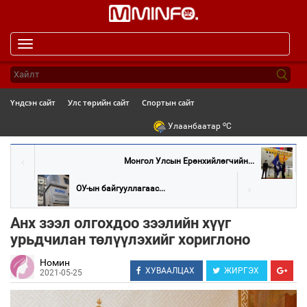
Toggle
navigation
Үндсэн сайт
Улс төрийн сайт
Спортын сайт
o
Улаанбаатар
C
Монгол Улсын Ерөнхийлөгчийн...
ОУ-ын байгууллагаас...
Анх зээл олгохдоо зээлийн хүүг
урьдчилан төлүүлэхийг хориглоно
Номин
ХУВААЛЦАХ
ЖИРГЭХ
2021-05-25