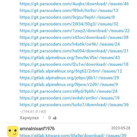
https://git.parscoders.com/4uqbx/download/-/issues/46
https://git.parscoders.com/f89xh/hn9z/-/issues/13
https://git.parscoders.com/9cjzu/9ey6/-/issues/8
https://git.parscoders.com/2i934/50g3/-/issues/32
https://git.parscoders.com/1zwp2/download/-/issues/22
https://git.parscoders.com/x43oc/download/-/issues/38
https://git.parscoders.com/h4a6k/cw9k/-/issues/24
https://git.parscoders.com/hs094/download/-/issues/21
https://gitlab.alpinelinux.org/5wu9e/il5e/-/issues/43
https://git.parscoders.com/l2u1w/download/-/issues/18
https://gitlab.alpinelinux.org/6tg62/2r6m/-/issues/12
https://gitlab.alpinelinux.org/jc6pv/j8b1/-/issues/29
https://gitlab.alpinelinux.org/l9jww/r2d9/-/issues/9
https://git.parscoders.com/s9lyd/9pkh/-/issues/24
https://git.parscoders.com/ev4sh/sm9c/-/issues/19
https://git.parscoders.com/hz4o7/download/-/issues/36
(194.61.9.140)
·
Хариулах
0
amnalnisanf1976
2023-05-28
https://gitlab.kitware.com/6fa9e/download/-/issues/39