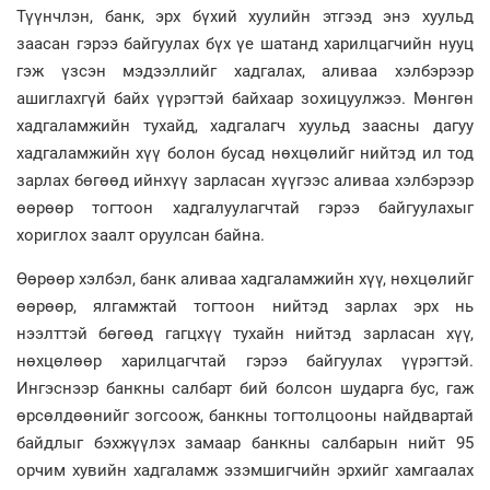
Түүнчлэн, банк, эрх бүхий хуулийн этгээд энэ хуульд
заасан гэрээ байгуулах бүх үе шатанд харилцагчийн нууц
гэж үзсэн мэдээллийг хадгалах, аливаа хэлбэрээр
ашиглахгүй байх үүрэгтэй байхаар зохицуулжээ. Мөнгөн
хадгаламжийн тухайд, хадгалагч хуульд заасны дагуу
хадгаламжийн хүү болон бусад нөхцөлийг нийтэд ил тод
зарлах бөгөөд ийнхүү зарласан хүүгээс аливаа хэлбэрээр
өөрөөр тогтоон хадгалуулагчтай гэрээ байгуулахыг
хориглох заалт оруулсан байна.
Өөрөөр хэлбэл, банк аливаа хадгаламжийн хүү, нөхцөлийг
өөрөөр, ялгамжтай тогтоон нийтэд зарлах эрх нь
нээлттэй бөгөөд гагцхүү тухайн нийтэд зарласан хүү,
нөхцөлөөр харилцагчтай гэрээ байгуулах үүрэгтэй.
Ингэснээр банкны салбарт бий болсон шударга бус, гаж
өрсөлдөөнийг зогсоож, банкны тогтолцооны найдвартай
байдлыг бэхжүүлэх замаар банкны салбарын нийт 95
орчим хувийн хадгаламж эзэмшигчийн эрхийг хамгаалах