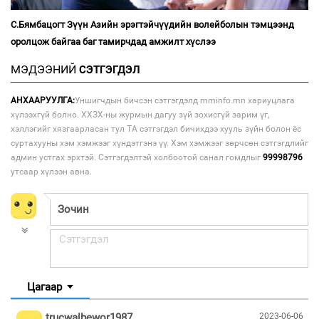
С.Бямбацогт Зүүн Азийн эрэгтэйчүүдийн волейболын тэмцээнд
оролцож байгаа баг тамирчдад амжилт хүслээ
МЭДЭЭНИЙ
СЭТГЭГДЭЛ
АНХААРУУЛГА:
Уншигчдын бичсэн сэтгэгдэлд mminfo.mn хариуцлага
хүлээхгүй болно. ХХЗХ-ны журмын дагуу зүй зохисгүй зарим үг,
хэллэгийг хязгаарласан тул ТА сэтгэгдэл бичихдээ хууль зүйн болон ёс
суртахууны хэм хэмжээг хүндэтгэнэ үү. Хэм хэмжээг зөрчсөн сэтгэгдлийг
админ устгах эрхтэй. Сэтгэгдэлтэй холбоотой санал гомдлыг
99998796
утсаар хүлээн авна.
Цагаар
trucwalbewor1987
2023-06-06