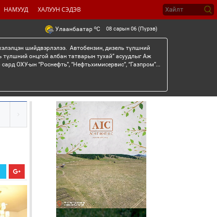
НАМУУД
ХАЛУУН СЭДЭВ
o
08 сарын 06 (Пүрэв)
Улаанбаатар
C
 хэлэлцэн шийдвэрлэлээ. Автобензин, дизель түлшний
ь түлшний онцгой албан татварын тухай” асуудлыг Аж
сард ОХУ-ын “Роснефть”, “Нефтьхимисервис”, “Газпром”...
Х