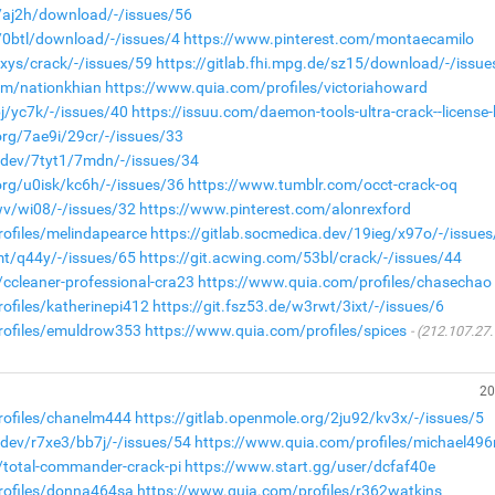
e/aj2h/download/-/issues/56
e/0btl/download/-/issues/4
https://www.pinterest.com/montaecamilo
5xys/crack/-/issues/59
https://gitlab.fhi.mpg.de/sz15/download/-/issu
om/nationkhian
https://www.quia.com/profiles/victoriahoward
pj/yc7k/-/issues/40
https://issuu.com/daemon-tools-ultra-crack--license
org/7ae9i/29cr/-/issues/33
a.dev/7tyt1/7mdn/-/issues/34
org/u0isk/kc6h/-/issues/36
https://www.tumblr.com/occt-crack-oq
wv/wi08/-/issues/32
https://www.pinterest.com/alonrexford
ofiles/melindapearce
https://gitlab.socmedica.dev/19ieg/x97o/-/issue
mt/q44y/-/issues/65
https://git.acwing.com/53bl/crack/-/issues/44
ccleaner-professional-cra23
https://www.quia.com/profiles/chasechao
ofiles/katherinepi412
https://git.fsz53.de/w3rwt/3ixt/-/issues/6
rofiles/emuldrow353
https://www.quia.com/profiles/spices
(212.107.27.
20
rofiles/chanelm444
https://gitlab.openmole.org/2ju92/kv3x/-/issues/5
.dev/r7xe3/bb7j/-/issues/54
https://www.quia.com/profiles/michael49
/total-commander-crack-pi
https://www.start.gg/user/dcfaf40e
rofiles/donna464sa
https://www.quia.com/profiles/r362watkins