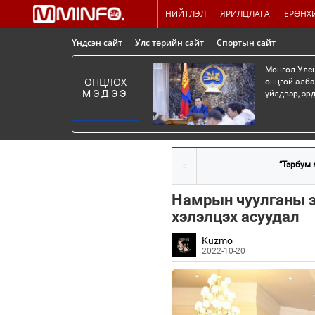
НИЙТЛЭЛ
ЯРИЛЦЛАГА
ЕРӨНХ
Үндсэн сайт
Улс төрийн сайт
Спортын сайт
Монгол Улсы
ОНЦЛОХ
онцгой алба
МЭДЭЭ
үйлдвэр, эр
“Тэрбум 
Намрын чуулганы э
хэлэлцэх асуудал
Kuzmo
2022-10-20