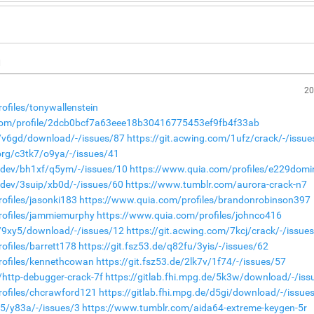
н
20
ofiles/tonywallenstein
.com/profile/2dcb0bcf7a63eee18b30416775453ef9fb4f33ab
de/v6gd/download/-/issues/87
https://git.acwing.com/1ufz/crack/-/issu
.org/c3tk7/o9ya/-/issues/41
a.dev/bh1xf/q5ym/-/issues/10
https://www.quia.com/profiles/e229dom
a.dev/3suip/xb0d/-/issues/60
https://www.tumblr.com/aurora-crack-n7
ofiles/jasonki183
https://www.quia.com/profiles/brandonrobinson397
rofiles/jammiemurphy
https://www.quia.com/profiles/johnco416
de/9xy5/download/-/issues/12
https://git.acwing.com/7kcj/crack/-/issue
ofiles/barrett178
https://git.fsz53.de/q82fu/3yis/-/issues/62
rofiles/kennethcowan
https://git.fsz53.de/2lk7v/1f74/-/issues/57
http-debugger-crack-7f
https://gitlab.fhi.mpg.de/5k3w/download/-/iss
rofiles/chcrawford121
https://gitlab.fhi.mpg.de/d5gi/download/-/issue
k5/y83a/-/issues/3
https://www.tumblr.com/aida64-extreme-keygen-5r