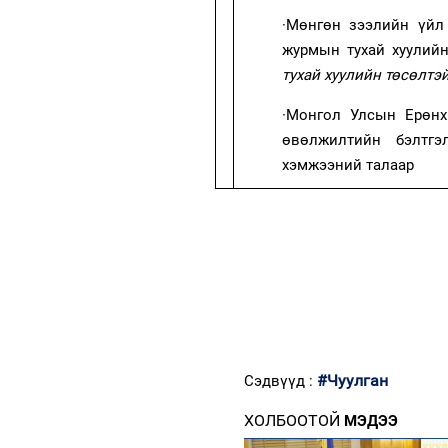
·
Мөнгөн зээлийн үйл 
журмын тухай хуулийн
тухай хуулийн төсөлтэ
·
Монгол Улсын Ерөнх
өвөлжилтийн бэлтгэ
хэмжээний талаар
#Чуулган
Сэдвүүд :
ХОЛБООТОЙ
МЭДЭЭ