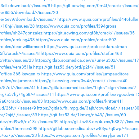
e/3eit/download/-/issues/8
https://git.acwing.com/0m4f/crack/-/issues
.moe/8i55/download/-/issues/20
.moe/5ev9/download/-/issues/7
https://www.quia.com/profiles/d446fuller
h/10hj/-/issues/28
https://www.quia.com/profiles/l394gross
rofiles/sh247gonzalez
https://git.acwing.com/gf8h/crack/-/issues/35
rofiles/amking498
https://www.quia.com/profiles/astarr502
ofiles/deanwilliamson
https://www.quia.com/profiles/darustman
5fk/crack/-/issues/8
https://www.quia.com/profiles/stefan468
x/i4ts/-/issues/23
https://gitlab.socmedica.dev/s7une/u50z/-/issues/1
ofiles/vera351la
https://git.fsz53.de/y6ttl/p2f4/-/issues/51
office-365-keygen-rx
https://www.quia.com/profiles/jumpauditore
rofiles/sajumonra
https://git.acwing.com/0w4z/crack/-/issues/40
iy/87qf/-/issues/41
https://gitlab.socmedica.dev/1iqhr/1dgr/-/issues/7
.org/a57hy/4g58/-/issues/11
https://www.quia.com/profiles/vgoodwin1
f9a0/crack/-/issues/63
https://www.quia.com/profiles/kritter411
ud/26fv/-/issues/9
https://gitlab.fhi.mpg.de/3ajh/download/-/issues/3
ce/2sjd/-/issues/33
https://git.fsz53.de/1kmzq/nh43/-/issues/60
a.dev/md9w5/nx13/-/issues/39
https://git.fsz53.de/4uxsx/b382/-/issue
rofiles/thomsen398
https://gitlab.socmedica.dev/w83ya/q0wp/-/issues
gb/oz7p/-/issues/23
https://www.quia.com/profiles/cheryljones171