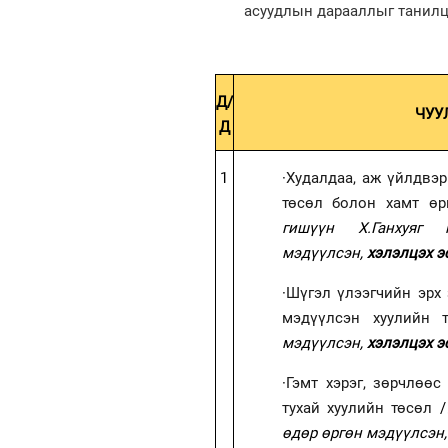
асуудлын дарааллыг танилц
Д/
ЧУУ
Д
1
·
Худалдаа, аж үйлдвэ
төсөл болон хамт өр
гишүүн Х.Ганхуяг
мэдүүлсэн,
хэлэлцэх э
·
Шүгэл үлээгчийн эрх 
мэдүүлсэн хуулийн т
мэдүүлсэн,
хэлэлцэх э
·
Гэмт хэрэг, зөрчлөөс
тухай хуулийн төсөл
/
өдөр өргөн мэдүүлсэн