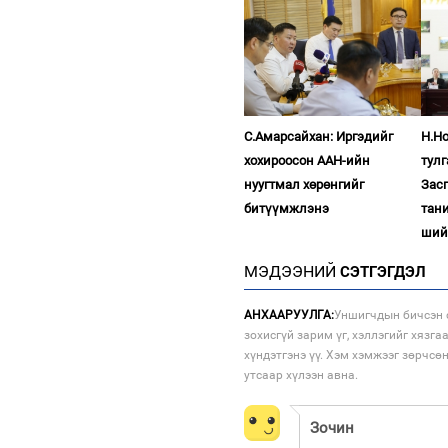
С.Амарсайхан: Иргэдийг
Н.Н
хохироосон ААН-ийн
тул
нуугтмал хөрөнгийг
Зас
битүүмжлэнэ
тан
ший
МЭДЭЭНИЙ
СЭТГЭГДЭЛ
АНХААРУУЛГА:
Уншигчдын бичсэн с
зохисгүй зарим үг, хэллэгийг хязга
хүндэтгэнэ үү. Хэм хэмжээг зөрчсө
утсаар хүлээн авна.