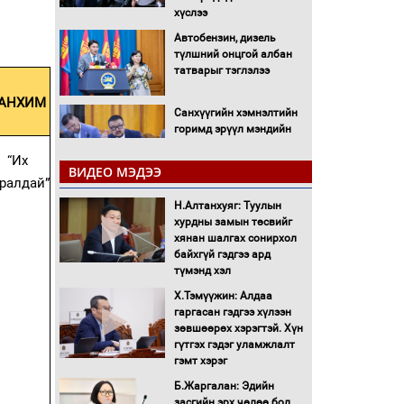
хүслээ
Автобензин, дизель
түлшний онцгой албан
татварыг тэглэлээ
АНХИМ
Санхүүгийн хэмнэлтийн
горимд эрүүл мэндийн
салбар хамаарахгүй
“Их
ВИДЕО МЭДЭЭ
уралдай”
Нөөцийн махны
худалдаа, борлуулалтыг
Н.Алтанхуяг: Туулын
нээлттэй ил тод болгоно
хурдны замын төсвийг
хянан шалгах сонирхол
байхгүй гэдгээ ард
Монгол Улс “COP17”-д
түмэнд хэл
“Тал хээрийн
төлөвлөгөө”-гөө
Х.Тэмүүжин: Алдаа
танилцуулна
гаргасан гэдгээ хүлээн
зөвшөөрөх хэрэгтэй. Хүн
16 төрлийн эмийг нэг эх
гүтгэх гэдэг уламжлалт
үүсвэрээс худалдан авах
гэмт хэрэг
журмыг баталлаа
Б.Жаргалан: Эдийн
засгийн эрх чөлөө бол