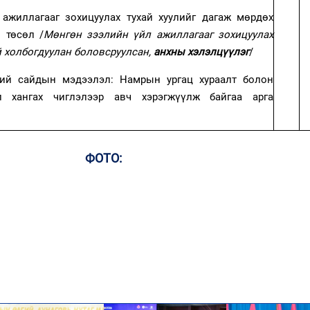
ажиллагааг зохицуулах тухай хуулийг дагаж мөрдөх
 төсөл /
Мөнгөн зээлийн үйл ажиллагааг зохицуулах
й
холбогдуулан боловсруулсан,
анхны хэлэлцүүлэг
/
ий сайдын мэдээлэл
: Намрын ургац хураалт болон
л хангах чиглэлээр авч хэрэгжүүлж байгаа арга
ФОТО: