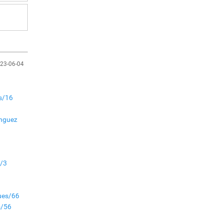
Аймгуудад баригдаж
буй ДЦС-ын төслийг
үргэлжүүлэх чиглэл
өглөө
Улсын хэмжээнд АИ-92
автобензиний 17
23-06-04
хоногийн нөөцтэй байна
es/16
Н.Номтойбаяр: Эрт
сэрэмжлүүлэх
inguez
тогтолцоо, шинэ
технологи гамшгийн
эрсдэлийг бууруулах гол
хөшүүрэг
“280 мянган тонн хагас
s/3
кокс, 180 мянган тонн
сайжруулсан түлшээр
өвлийг давна”
ues/66
Г.Дамдинням: Газрын
s/56
тос боловсруулах