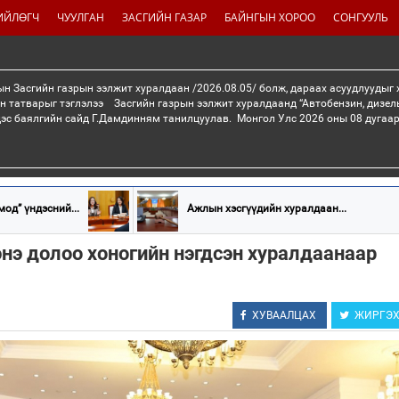
ИЙЛӨГЧ
ЧУУЛГАН
ЗАСГИЙН ГАЗАР
БАЙНГЫН ХОРОО
СОНГУУЛЬ
н Засгийн газрын ээлжит хуралдаан /2026.08.05/ болж, дараах асуудлуудыг
н татварыг тэглэлээ Засгийн газрын ээлжит хуралдаанд “Автобензин, дизел
дэс баялгийн сайд Г.Дамдинням танилцуулав. Монгол Улс 2026 оны 08 дугаар 
мод” үндэсний...
Ажлын хэсгүүдийн хуралдаан...
нэ долоо хоногийн нэгдсэн хуралдаанаар
ХУВААЛЦАХ
ЖИРГЭ