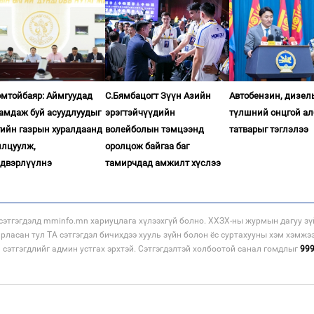
омтойбаяр: Аймгуудад
С.Бямбацогт Зүүн Азийн
Автобензин, дизел
гамдаж буй асуудлуудыг
эрэгтэйчүүдийн
түлшний онцгой ал
гийн газрын хуралдаанд
волейболын тэмцээнд
татварыг тэглэлээ
илцуулж,
оролцож байгаа баг
двэрлүүлнэ
тамирчдад амжилт хүслээ
этгэгдэлд mminfo.mn хариуцлага хүлээхгүй болно. ХХЗХ-ны журмын дагуу зү
арласан тул ТА сэтгэгдэл бичихдээ хууль зүйн болон ёс суртахууны хэм хэмжэ
н сэтгэгдлийг админ устгах эрхтэй. Сэтгэгдэлтэй холбоотой санал гомдлыг
99