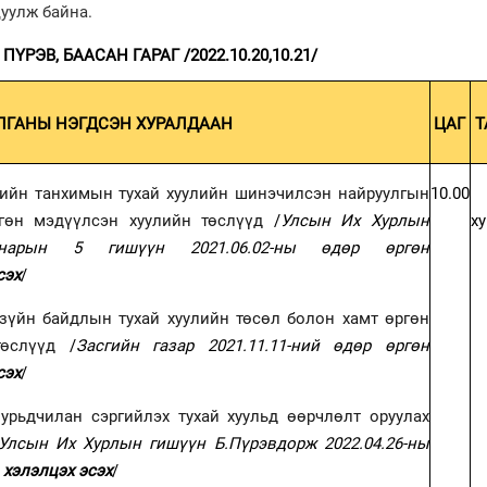
уулж байна.
ПҮРЭВ, БААСАН ГАРАГ /2022.10.20,10.21/
ЛГАНЫ НЭГДСЭН ХУРАЛДААН
ЦАГ
Т
рийн танхимын тухай хуулийн шинэчилсэн найруулгын
10.00
гөн мэдүүлсэн хуулийн төслүүд
/
Улсын Их Хурлын
х
 нарын 5 гишүүн 2021.06.02-ны өдөр өргөн
сэх
/
зүйн байдлын тухай хуулийн төсөл болон хамт өргөн
өслүүд
/
Засгийн газар 2021.11.11-ний өдөр өргөн
сэх
/
 урьдчилан сэргийлэх тухай хуульд өөрчлөлт оруулах
Улсын Их Хурлын гишүүн Б.Пүрэвдорж 2022.04.26-ны
,
хэлэлцэх эсэх
/