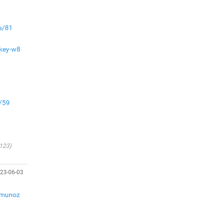
үйлдвэрийн бүтээн
байгуулалтын ажил
эрчимтэй үргэлжилж
es/81
байна
"Сэлбэ” дэд төвийг
-key-w8
"Smart selbe city" болгон
хөгжүүлэх чиглэл өглөө
Иргэдийн
төлөөлөгчдийн хурал
хяналт тавьдаг байх эрх
s/59
зүйн орчныг бүрдүүлнэ
Ерөнхий сайд Н.Учрал
Япон Улсаас Элчин сайд
123)
Игавахара Масарүг
хүлээн авч уулзлаа
Н.Учралын Засгийн
23-06-03
газарт “үлдсэн” зургаан
дэд сайдын хөрөнгийн
6munoz
мэдүүлэг
Ерөнхий сайд