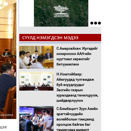
СҮҮЛД НЭМЭГДСЭН МЭДЭЭ
С.Амарсайхан: Иргэдийг
хохироосон ААН-ийн
нуугтмал хөрөнгийг
битүүмжлэнэ
Н.Номтойбаяр:
Аймгуудад тулгамдаж
буй асуудлуудыг
Засгийн газрын
хуралдаанд танилцуулж,
шийдвэрлүүлнэ
С.Бямбацогт Зүүн Азийн
эрэгтэйчүүдийн
волейболын тэмцээнд
оролцож байгаа баг
цэх
тамирчдад амжилт