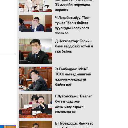
Бүх шатанд хэмнэлтийн
35 жилийн мөрөөдөл
горимд шилжиж, найр
зорилго
наадам, зөвлөгөөн,
гадаад томилолтыг
Ч.Лодойсамбуу: "Тээг
хориглолоо
тушаа" болж байгаа
хуулиудын өөрчлөлт
Сайд нар төсвөө хэрхэн
хэзээ вэ
зарцуулах вэ?
Д.Цогтбаатар: Төрийн
банк төрд байх ёстой л
гэж байна
Засгийн газрын ээлжит
хуралдаан болж байна
Ж.Галбадрах: МИАТ
ТӨХК яагаад ашигтай
Автомашинд улсын
ажиллаж чадахгүй
дугаарын тэгш,
байна вэ?
сондгойгоор шатахуун
олгоно
Г.Лувсанжамц: Баялаг
бүтээгчдэд энэ
Бага орлоготой
хэлэлцээр хэрхэн
иргэдийн орлогод
нөлөөлөх вэ
татвар ногдуулахгүй
байх эрх зүйн орчныг
Б.Пүрэвдорж: Яамнаас
бүрдүүллээ